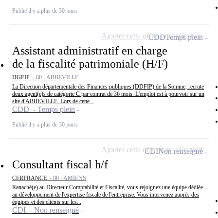
Publié il y a plus de 30 jours
Ajouter cette offre à ma sélection
CDD
Temps plein
Assistant administratif en charge
de la fiscalité patrimoniale (H/F)
DGFIP -
80 - ABBEVILLE
La Direction départementale des Finances publiques (DDFIP) de la Somme, recrute
deux agent(e)s de catégorie C par contrat de 36 mois. L'emploi est à pourvoir sur un
site d'ABBEVILLE. Lors de cette...
CDD - Temps plein
Publié il y a plus de 30 jours
Ajouter cette offre à ma sélection
CDI
Non renseigné
Consultant fiscal h/f
CERFRANCE -
80 - AMIENS
Rattaché(e) au Directeur Comptabilité et Fiscalité, vous rejoignez une équipe dédiée
au développement de l'expertise fiscale de l'entreprise. Vous intervenez auprès des
équipes et des clients sur les...
CDI - Non renseigné