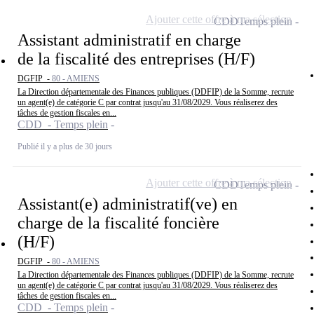
Ajouter cette offre à ma sélection
CDD
Temps plein
Assistant administratif en charge
de la fiscalité des entreprises (H/F)
DGFIP -
80 - AMIENS
La Direction départementale des Finances publiques (DDFIP) de la Somme, recrute
un agent(e) de catégorie C par contrat jusqu'au 31/08/2029. Vous réaliserez des
tâches de gestion fiscales en...
CDD - Temps plein
Publié il y a plus de 30 jours
Ajouter cette offre à ma sélection
CDD
Temps plein
Assistant(e) administratif(ve) en
charge de la fiscalité foncière
(H/F)
DGFIP -
80 - AMIENS
La Direction départementale des Finances publiques (DDFIP) de la Somme, recrute
un agent(e) de catégorie C par contrat jusqu'au 31/08/2029. Vous réaliserez des
tâches de gestion fiscales en...
CDD - Temps plein