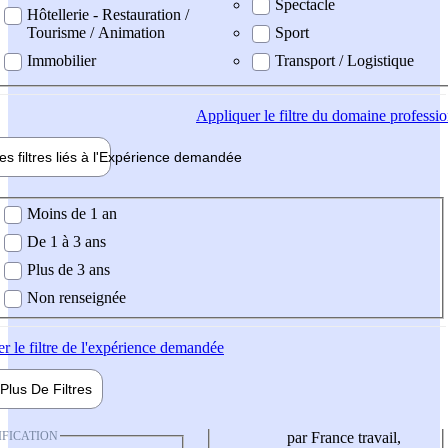
Spectacle
Hôtellerie - Restauration /
Tourisme / Animation
Sport
Immobilier
Transport / Logistique
Appliquer
le filtre du domaine professi
es filtres liés à l'
Expérience
demandée
ience demandée
Moins de 1 an
De 1 à 3 ans
Plus de 3 ans
Non renseignée
er
le filtre de l'expérience demandée
Plus De
Filtres
IFICATION
par France travail,