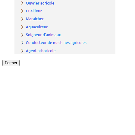
Fermer
Fermer
le détail de l'offre
/
Offre
sur
Offre précéden