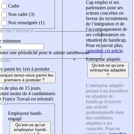
Cap emploi et ses
Cadre
partenaires pour ses
actions concrètes en
Non cadre (3)
faveur du recrutement,
Non renseignée (1)
de l’intégration et de
l’accompagnement de
IRE BRUT MINIMUM
ses collaborateurs en
situation de handicap.
re minimum
Pour en savoir plus,
consultez cet article
.
ssez une périodicité pour le salaire saisi
Entreprise adaptée
NITÉS
Qu'est-ce qu'une
z parmi les 1ers à postuler
entreprise adaptée
?
urquoi serez-vous parmi les
premiers à postuler ?
L'entreprise adaptée
es de plus de 15 jours,
permet à un travailleur
tant moins de 4 candidatures
en situation de
t France Travail est informé)
handicap d'exercer
ICAP
une activité
professionnelle dans
Employeur handi-
des conditions
engagé
adaptées à ses
Qu'est-ce qu'un
capacités. Pour en
employeur handi-
savoir plus,
consultez