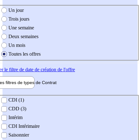
e création de l'offre
Un jour
Trois jours
Une semaine
Deux semaines
Un mois
Toutes les offres
er
le filtre de date de création de l'offre
les filtres de types de
Contrat
de contrat
CDI (1)
CDD (3)
Intérim
CDI Intérimaire
Saisonnier