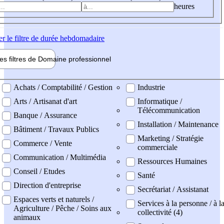
heures
er
le filtre de durée hebdomadaire
les filtres de
Domaine pro
fessionnel
ne professionel
Achats / Comptabilité / Gestion
Industrie
Arts / Artisanat d'art
Informatique /
Télécommunication
Banque / Assurance
Installation / Maintenance
Bâtiment / Travaux Publics
Marketing / Stratégie
Commerce / Vente
commerciale
Communication / Multimédia
Ressources Humaines
Conseil / Etudes
Santé
Direction d'entreprise
Secrétariat / Assistanat
Espaces verts et naturels /
Services à la personne / à l
Agriculture / Pêche / Soins aux
collectivité (4)
animaux