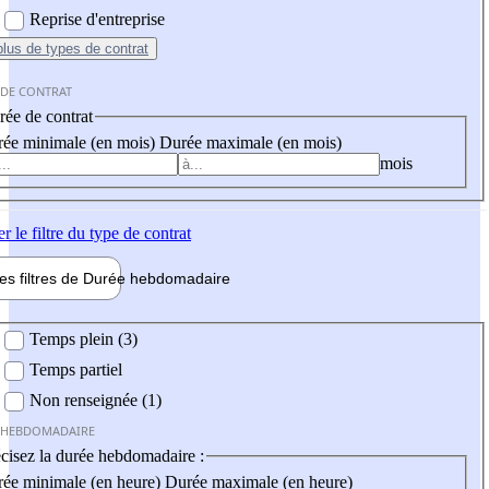
Reprise d'entreprise
plus
de types de contrat
 DE CONTRAT
ée de contrat
ée minimale (en mois)
Durée maximale (en mois)
mois
er
le filtre du type de contrat
les filtres de
Durée hebdo
madaire
 hebdomadaire
Temps plein (3)
Temps partiel
Non renseignée (1)
 HEBDOMADAIRE
cisez la durée hebdomadaire :
ée minimale (en heure)
Durée maximale (en heure)