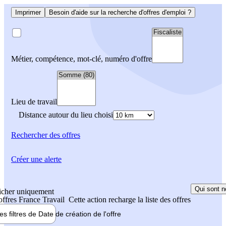
Imprimer
Besoin d'aide sur la recherche d'offres d'emploi ?
Métier, compétence, mot-clé, numéro d'offre
Lieu de travail
Distance autour du lieu choisi
Rechercher
des offres
Créer une alerte
Qui sont n
icher uniquement
 offres France Travail
Cette action recharge la liste des offres
les filtres de
Date de création
de l'offre