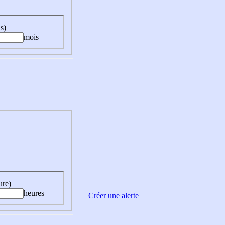
s)
mois
ure)
heures
Créer une alerte