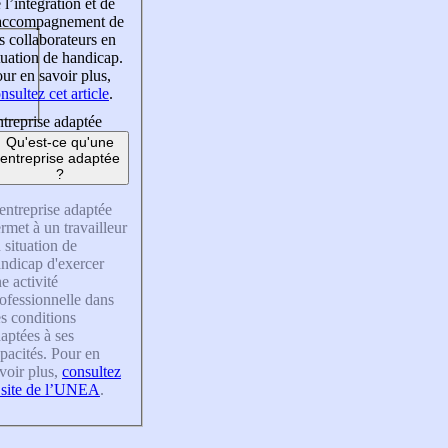
 l’intégration et de
’accompagnement de
s collaborateurs en
tuation de handicap.
ur en savoir plus,
nsultez cet article
.
treprise adaptée
Qu'est-ce qu'une
entreprise adaptée
?
entreprise adaptée
rmet à un travailleur
 situation de
ndicap d'exercer
e activité
ofessionnelle dans
s conditions
aptées à ses
pacités. Pour en
voir plus,
consultez
 site de l’UNEA
.