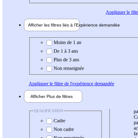
Appliquer
le fil
Afficher les filtres liés à l'
Expérience
demandée
Expérience demandée
Moins de 1 an
De 1 à 3 ans
Plus de 3 ans
Non renseignée
Appliquer
le filtre de l'expérience demandée
Afficher
Plus de
filtres
QUALIFICATION
pa
Ca
Cadre
pa
ac
Non cadre
fa
Non renseignée