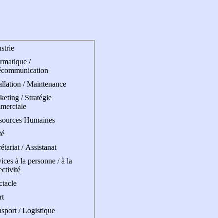
strie
rmatique /
écommunication
allation / Maintenance
eting / Stratégie
merciale
sources Humaines
té
étariat / Assistanat
ices à la personne / à la
ectivité
ctacle
rt
sport / Logistique