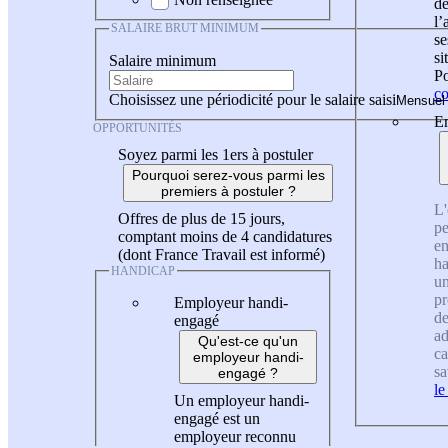
de
l
SALAIRE BRUT MINIMUM
se
si
Salaire minimum
Po
co
Choisissez une périodicité pour le salaire saisi
En
OPPORTUNITÉS
Soyez parmi les 1ers à postuler
Pourquoi serez-vous parmi les
premiers à postuler ?
L'
Offres de plus de 15 jours,
pe
comptant moins de 4 candidatures
en
(dont France Travail est informé)
ha
HANDICAP
un
pr
Employeur handi-
de
engagé
ad
Qu'est-ce qu'un
ca
employeur handi-
sa
engagé ?
le
Un employeur handi-
engagé est un
employeur reconnu