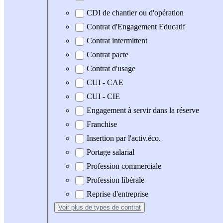
CDI de chantier ou d'opération
Contrat d'Engagement Educatif
Contrat intermittent
Contrat pacte
Contrat d'usage
CUI - CAE
CUI - CIE
Engagement à servir dans la réserve
Franchise
Insertion par l'activ.éco.
Portage salarial
Profession commerciale
Profession libérale
Reprise d'entreprise
Voir plus
de types de contrat