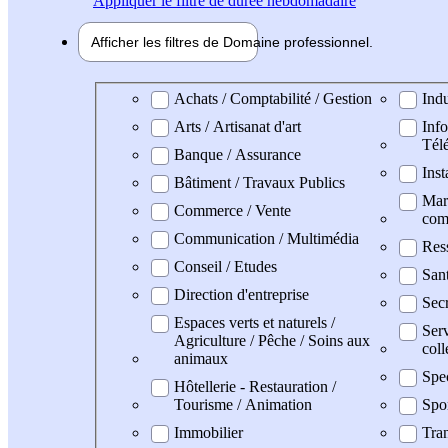
Appliquer
le filtre de durée hebdomadaire
Afficher les filtres de
Domaine pro
fessionnel
Domaine professionel
Achats / Comptabilité / Gestion
Indu
Arts / Artisanat d'art
Info
Tél
Banque / Assurance
Inst
Bâtiment / Travaux Publics
Mark
Commerce / Vente
com
Communication / Multimédia
Res
Conseil / Etudes
San
Direction d'entreprise
Secr
Espaces verts et naturels /
Serv
Agriculture / Pêche / Soins aux
coll
animaux
Spe
Hôtellerie - Restauration /
Tourisme / Animation
Spo
Immobilier
Tran