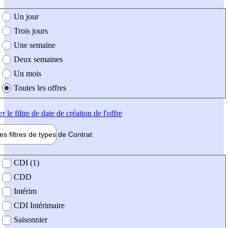
e création de l'offre
Un jour
Trois jours
Une semaine
Deux semaines
Un mois
Toutes les offres
er
le filtre de date de création de l'offre
les filtres de types de
Contrat
de contrat
CDI (1)
CDD
Intérim
CDI Intérimaire
Saisonnier