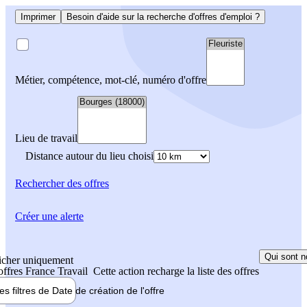
Imprimer
Besoin d'aide sur la recherche d'offres d'emploi ?
Métier, compétence, mot-clé, numéro d'offre
Lieu de travail
Distance autour du lieu choisi
Rechercher
des offres
Créer une alerte
Qui sont n
icher uniquement
 offres France Travail
Cette action recharge la liste des offres
les filtres de
Date de création
de l'offre