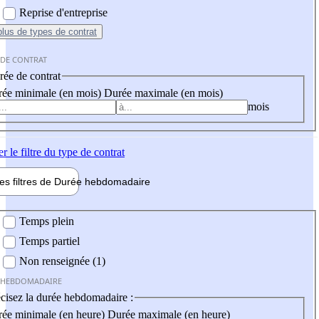
Reprise d'entreprise
plus
de types de contrat
 DE CONTRAT
ée de contrat
ée minimale (en mois)
Durée maximale (en mois)
mois
er
le filtre du type de contrat
les filtres de
Durée hebdo
madaire
 hebdomadaire
Temps plein
Temps partiel
Non renseignée (1)
 HEBDOMADAIRE
cisez la durée hebdomadaire :
ée minimale (en heure)
Durée maximale (en heure)