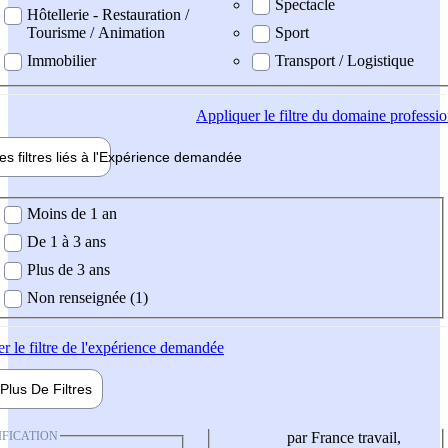
Spectacle
Hôtellerie - Restauration /
Tourisme / Animation
Sport
Immobilier
Transport / Logistique
Appliquer
le filtre du domaine professi
es filtres liés à l'
Expérience
demandée
ience demandée
Moins de 1 an
De 1 à 3 ans
Plus de 3 ans
Non renseignée (1)
er
le filtre de l'expérience demandée
Plus De
Filtres
IFICATION
par France travail,