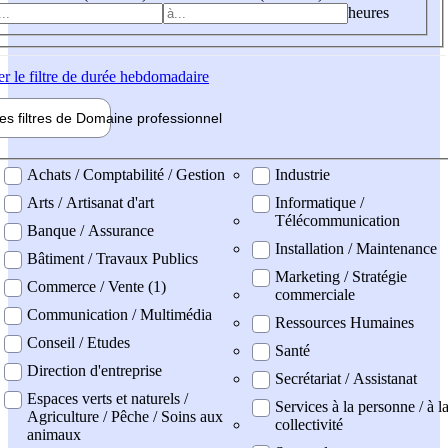
heures
er
le filtre de durée hebdomadaire
les filtres de
Domaine pro
fessionnel
ne professionel
Achats / Comptabilité / Gestion
Industrie
Arts / Artisanat d'art
Informatique /
Télécommunication
Banque / Assurance
Installation / Maintenance
Bâtiment / Travaux Publics
Marketing / Stratégie
Commerce / Vente (1)
commerciale
Communication / Multimédia
Ressources Humaines
Conseil / Etudes
Santé
Direction d'entreprise
Secrétariat / Assistanat
Espaces verts et naturels /
Services à la personne / à l
Agriculture / Pêche / Soins aux
collectivité
animaux