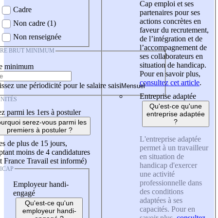
Cap emploi et ses
Cadre
partenaires pour ses
actions concrètes en
Non cadre (1)
faveur du recrutement,
Non renseignée
de l’intégration et de
l’accompagnement de
IRE BRUT MINIMUM
ses collaborateurs en
situation de handicap.
re minimum
Pour en savoir plus,
consultez cet article
.
ssez une périodicité pour le salaire saisi
Entreprise adaptée
NITÉS
Qu'est-ce qu'une
z parmi les 1ers à postuler
entreprise adaptée
?
urquoi serez-vous parmi les
premiers à postuler ?
L'entreprise adaptée
es de plus de 15 jours,
permet à un travailleur
tant moins de 4 candidatures
en situation de
t France Travail est informé)
handicap d'exercer
ICAP
une activité
professionnelle dans
Employeur handi-
des conditions
engagé
adaptées à ses
Qu'est-ce qu'un
capacités. Pour en
employeur handi-
savoir plus,
consultez