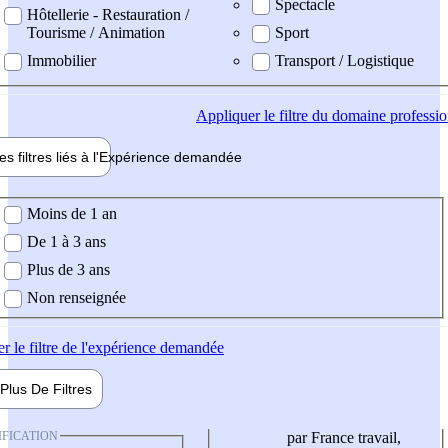
Spectacle
Hôtellerie - Restauration /
Tourisme / Animation
Sport
Immobilier
Transport / Logistique
Appliquer
le filtre du domaine professi
es filtres liés à l'
Expérience
demandée
ience demandée
Moins de 1 an
De 1 à 3 ans
Plus de 3 ans
Non renseignée
er
le filtre de l'expérience demandée
Plus De
Filtres
IFICATION
par France travail,