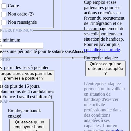
Cap emploi et ses
Cadre
partenaires pour ses
actions concrètes en
Non cadre (2)
faveur du recrutement,
Non renseignée
de l’intégration et de
l’accompagnement de
IRE BRUT MINIMUM
ses collaborateurs en
situation de handicap.
re minimum
Pour en savoir plus,
consultez cet article
.
ssez une périodicité pour le salaire saisi
Entreprise adaptée
NITÉS
Qu'est-ce qu'une
z parmi les 1ers à postuler
entreprise adaptée
?
urquoi serez-vous parmi les
premiers à postuler ?
L'entreprise adaptée
es de plus de 15 jours,
permet à un travailleur
tant moins de 4 candidatures
en situation de
t France Travail est informé)
handicap d'exercer
ICAP
une activité
professionnelle dans
Employeur handi-
des conditions
engagé
adaptées à ses
Qu'est-ce qu'un
capacités. Pour en
employeur handi-
savoir plus,
consultez