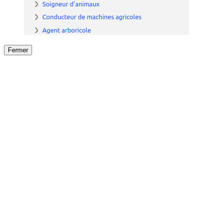
Fermer
Fermer
le détail de l'offre
/
Offre
sur
Offre précéden