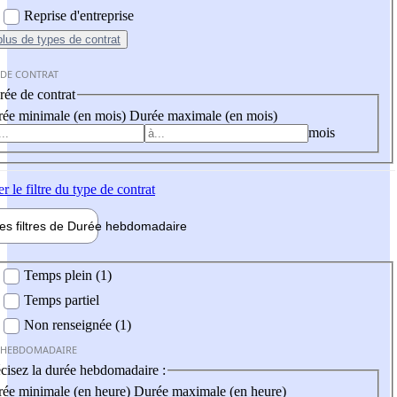
Reprise d'entreprise
plus
de types de contrat
 DE CONTRAT
ée de contrat
ée minimale (en mois)
Durée maximale (en mois)
mois
er
le filtre du type de contrat
les filtres de
Durée hebdo
madaire
 hebdomadaire
Temps plein (1)
Temps partiel
Non renseignée (1)
 HEBDOMADAIRE
cisez la durée hebdomadaire :
ée minimale (en heure)
Durée maximale (en heure)