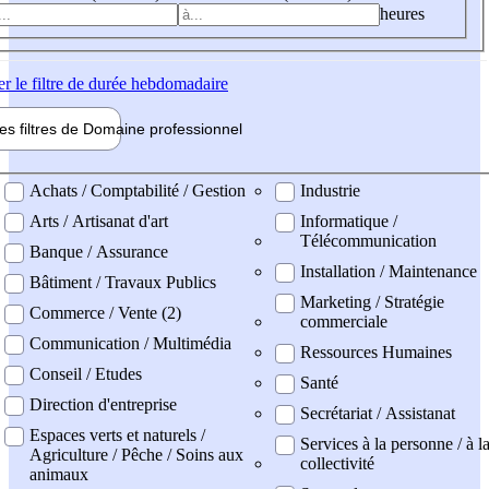
heures
er
le filtre de durée hebdomadaire
les filtres de
Domaine pro
fessionnel
ne professionel
Achats / Comptabilité / Gestion
Industrie
Arts / Artisanat d'art
Informatique /
Télécommunication
Banque / Assurance
Installation / Maintenance
Bâtiment / Travaux Publics
Marketing / Stratégie
Commerce / Vente (2)
commerciale
Communication / Multimédia
Ressources Humaines
Conseil / Etudes
Santé
Direction d'entreprise
Secrétariat / Assistanat
Espaces verts et naturels /
Services à la personne / à l
Agriculture / Pêche / Soins aux
collectivité
animaux