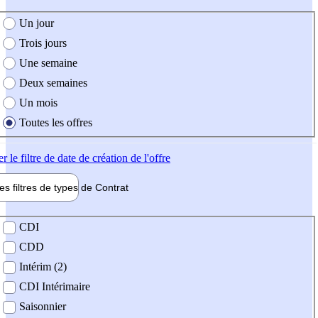
e création de l'offre
Un jour
Trois jours
Une semaine
Deux semaines
Un mois
Toutes les offres
er
le filtre de date de création de l'offre
les filtres de types de
Contrat
de contrat
CDI
CDD
Intérim (2)
CDI Intérimaire
Saisonnier