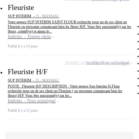
Fleuriste
SUP INTERIM -
15 - MASSIAC
Votre agence SUP INTERIM SAINT FLOUR recherche pour un de ses client un
Fleuriste ou personne connaissant bien les fleurs H/F. Vous êtes passionné(e) par les
fleurs, créatif(ve) et aimez le...
Intérim - Temps plein
Publié il y a 13 jours
Ajouter cette offre à ma sélection
Intérim
Non renseigné
Fleuriste H/F
SUP INTERIM -
15 - MASSIAC
POSTE : Fleuriste H/F DESCRIPTION : Votre agence Sup Interim St Flour
recherche pour un de ses client un Fleuriste ( ou personne connaissant bien les
fleurs) H/F Vous êtes passionné(e) par les...
Intérim - Non renseigné
Publié il y a 12 jours