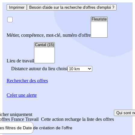
Imprimer
Besoin d'aide sur la recherche d'offres d'emploi ?
Métier, compétence, mot-clé, numéro d'offre
Lieu de travail
Distance autour du lieu choisi
Rechercher
des offres
Créer une alerte
Qui sont n
icher uniquement
 offres France Travail
Cette action recharge la liste des offres
les filtres de
Date de création
de l'offre