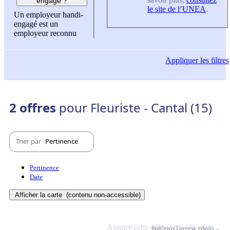
engagé ?
le site de l’UNEA
.
Un employeur handi-
engagé est un
employeur reconnu
Appliquer
les filtres
2 offres
pour Fleuriste - Cantal (15)
Trier par
Pertinence
Pertinence
Date
Afficher la carte
(contenu non-accessible)
Ajouter cette offre à ma sélection
Intérim
Temps plein