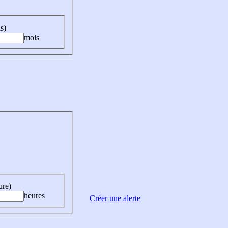
s)
mois
ure)
heures
Créer une alerte