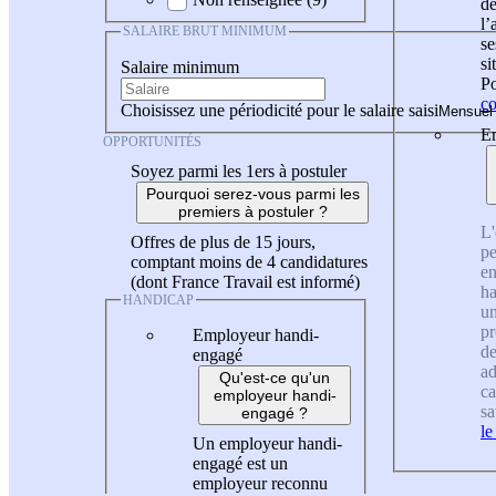
de
l
SALAIRE BRUT MINIMUM
se
si
Salaire minimum
Po
co
Choisissez une périodicité pour le salaire saisi
En
OPPORTUNITÉS
Soyez parmi les 1ers à postuler
Pourquoi serez-vous parmi les
premiers à postuler ?
L'
Offres de plus de 15 jours,
pe
comptant moins de 4 candidatures
en
(dont France Travail est informé)
ha
HANDICAP
un
pr
Employeur handi-
de
engagé
ad
Qu'est-ce qu'un
ca
employeur handi-
sa
engagé ?
le
Un employeur handi-
engagé est un
employeur reconnu