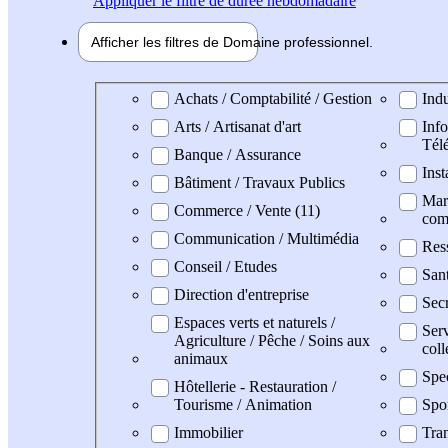
Appliquer
le filtre de durée hebdomadaire
Afficher les filtres de
Domaine pro
fessionnel
Domaine professionel
Achats / Comptabilité / Gestion
Indu
Arts / Artisanat d'art
Info
Tél
Banque / Assurance
Inst
Bâtiment / Travaux Publics
Mark
Commerce / Vente (11)
com
Communication / Multimédia
Res
Conseil / Etudes
San
Direction d'entreprise
Secr
Espaces verts et naturels /
Serv
Agriculture / Pêche / Soins aux
coll
animaux
Spe
Hôtellerie - Restauration /
Tourisme / Animation
Spo
Immobilier
Tran