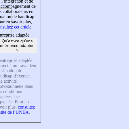
 l’intégration et de
’accompagnement de
s collaborateurs en
tuation de handicap.
ur en savoir plus,
nsultez cet article
.
treprise adaptée
Qu'est-ce qu'une
entreprise adaptée
?
entreprise adaptée
rmet à un travailleur
 situation de
ndicap d'exercer
e activité
ofessionnelle dans
s conditions
aptées à ses
pacités. Pour en
voir plus,
consultez
 site de l’UNEA
.