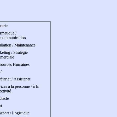
strie
rmatique /
écommunication
allation / Maintenance
eting / Stratégie
merciale
sources Humaines
té
étariat / Assistanat
ices à la personne / à la
ectivité
ctacle
rt
sport / Logistique