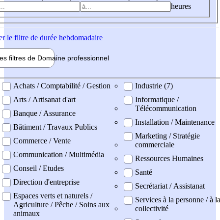
heures
er
le filtre de durée hebdomadaire
les filtres de
Domaine pro
fessionnel
ne professionel
Achats / Comptabilité / Gestion
Industrie (7)
Arts / Artisanat d'art
Informatique /
Télécommunication
Banque / Assurance
Installation / Maintenance
Bâtiment / Travaux Publics
Marketing / Stratégie
Commerce / Vente
commerciale
Communication / Multimédia
Ressources Humaines
Conseil / Etudes
Santé
Direction d'entreprise
Secrétariat / Assistanat
Espaces verts et naturels /
Services à la personne / à l
Agriculture / Pêche / Soins aux
collectivité
animaux