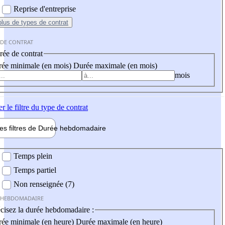
Reprise d'entreprise
plus
de types de contrat
 DE CONTRAT
ée de contrat
ée minimale (en mois)
Durée maximale (en mois)
mois
er
le filtre du type de contrat
les filtres de
Durée hebdo
madaire
 hebdomadaire
Temps plein
Temps partiel
Non renseignée (7)
 HEBDOMADAIRE
cisez la durée hebdomadaire :
ée minimale (en heure)
Durée maximale (en heure)