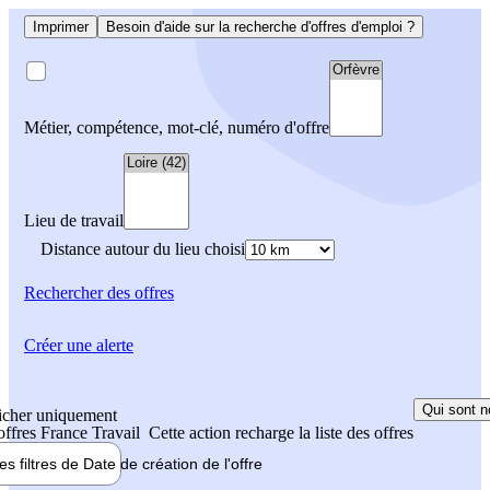
Imprimer
Besoin d'aide sur la recherche d'offres d'emploi ?
Métier, compétence, mot-clé, numéro d'offre
Lieu de travail
Distance autour du lieu choisi
Rechercher
des offres
Créer une alerte
Qui sont n
icher uniquement
 offres France Travail
Cette action recharge la liste des offres
les filtres de
Date de création
de l'offre