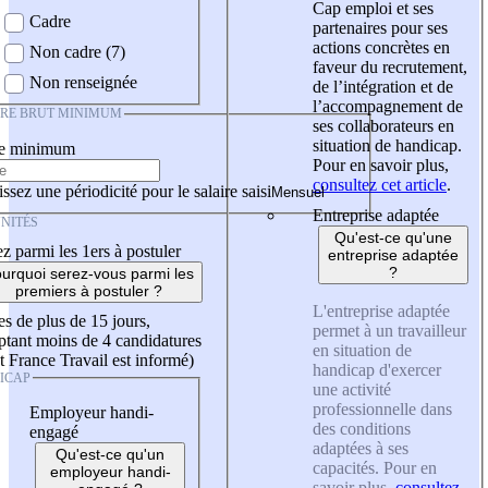
Cap emploi et ses
Cadre
partenaires pour ses
actions concrètes en
Non cadre (7)
faveur du recrutement,
Non renseignée
de l’intégration et de
l’accompagnement de
IRE BRUT MINIMUM
ses collaborateurs en
situation de handicap.
re minimum
Pour en savoir plus,
consultez cet article
.
ssez une périodicité pour le salaire saisi
Entreprise adaptée
NITÉS
Qu'est-ce qu'une
z parmi les 1ers à postuler
entreprise adaptée
?
urquoi serez-vous parmi les
premiers à postuler ?
L'entreprise adaptée
es de plus de 15 jours,
permet à un travailleur
tant moins de 4 candidatures
en situation de
t France Travail est informé)
handicap d'exercer
ICAP
une activité
professionnelle dans
Employeur handi-
des conditions
engagé
adaptées à ses
Qu'est-ce qu'un
capacités. Pour en
employeur handi-
savoir plus,
consultez