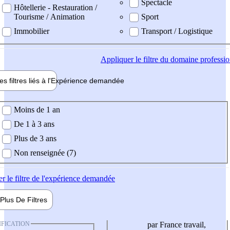
Spectacle
Hôtellerie - Restauration /
Tourisme / Animation
Sport
Immobilier
Transport / Logistique
Appliquer
le filtre du domaine professi
es filtres liés à l'
Expérience
demandée
ience demandée
Moins de 1 an
De 1 à 3 ans
Plus de 3 ans
Non renseignée (7)
er
le filtre de l'expérience demandée
Plus De
Filtres
IFICATION
par France travail,