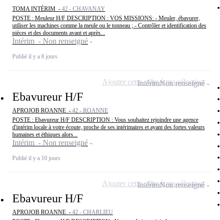
TOMA INTÉRIM -
42 - CHAVANAY
POSTE : Meuleur H/F DESCRIPTION : VOS MISSIONS: - Meuler, ébavurer,
utiliser les machines comme la meule ou le tonneau ; - Contrôler et identification des
pièces et des documents avant et après...
Intérim - Non renseigné
Publié il y a 8 jours
Ajouter cette offre à ma sélection
Intérim
Non renseigné
Ebavureur H/F
APROJOB ROANNE -
42 - ROANNE
POSTE : Ebavureur H/F DESCRIPTION : Vous souhaitez rejoindre une agence
d'intérim locale à votre écoute, proche de ses intérimaires et ayant des fortes valeurs
humaines et éthiques alors...
Intérim - Non renseigné
Publié il y a 10 jours
Ajouter cette offre à ma sélection
Intérim
Non renseigné
Ebavureur H/F
APROJOB ROANNE -
42 - CHARLIEU