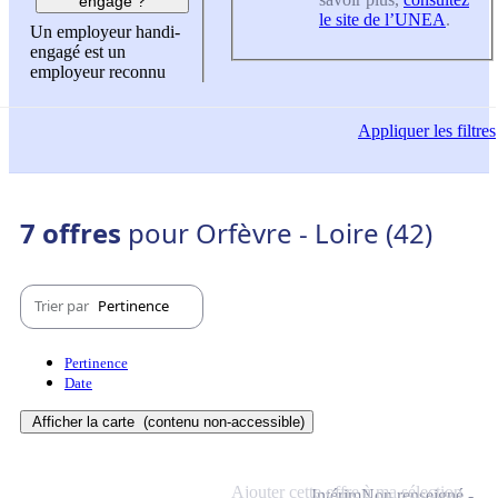
engagé ?
le site de l’UNEA
.
Un employeur handi-
engagé est un
employeur reconnu
Appliquer
les filtres
7 offres
pour Orfèvre - Loire (42)
Trier par
Pertinence
Pertinence
Date
Afficher la carte
(contenu non-accessible)
Ajouter cette offre à ma sélection
Intérim
Non renseigné