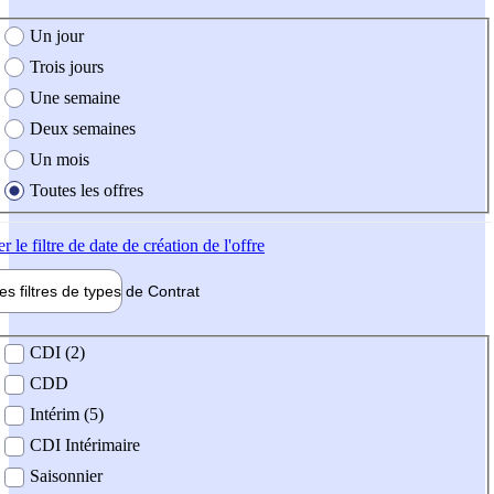
e création de l'offre
Un jour
Trois jours
Une semaine
Deux semaines
Un mois
Toutes les offres
er
le filtre de date de création de l'offre
les filtres de types de
Contrat
de contrat
CDI (2)
CDD
Intérim (5)
CDI Intérimaire
Saisonnier