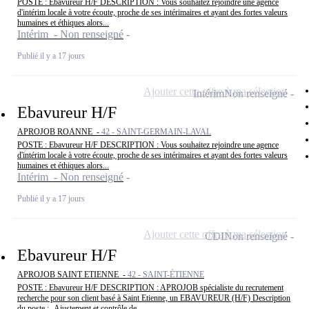
POSTE : Ebavureur H/F DESCRIPTION : Vous souhaitez rejoindre une agence
d'intérim locale à votre écoute, proche de ses intérimaires et ayant des fortes valeurs
humaines et éthiques alors...
Intérim - Non renseigné
Publié il y a 17 jours
Ajouter cette offre à ma sélection
Intérim
Non renseigné
Ebavureur H/F
APROJOB ROANNE -
42 - SAINT-GERMAIN-LAVAL
POSTE : Ebavureur H/F DESCRIPTION : Vous souhaitez rejoindre une agence
d'intérim locale à votre écoute, proche de ses intérimaires et ayant des fortes valeurs
humaines et éthiques alors...
Intérim - Non renseigné
Publié il y a 17 jours
Ajouter cette offre à ma sélection
CDI
Non renseigné
Ebavureur H/F
APROJOB SAINT ETIENNE -
42 - SAINT-ÉTIENNE
POSTE : Ebavureur H/F DESCRIPTION : APROJOB spécialiste du recrutement
recherche pour son client basé à Saint Etienne, un EBAVUREUR (H/F) Description
du poste : -Ajustement et contrôle de...