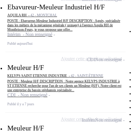
Ebavureur-Meuleur Industriel H/F
AQUILA RH -
42 - MONTCHAL
POSTE : Ebavureur-Meuleur Industriel H/F DESCRIPTION : Agnès, spécialisée
dans les métiers de la mécanique générale ( usinage) à l'agence Aquila RH de
Montbrison-Feurs, je vous propose une offre...
Intérim - Non renseigné
Publié aujourd'hui
Ajouter cette offre à ma sélection
CDI
Non renseigné
Meuleur H/F
KELYPS SAINT ETIENNE INDUSTRIE -
42 - SAINT-ÉTIENNE
POSTE : Meuleur H/F DESCRIPTION : Notre agence KELYPS INDUSTRIE à
ST ETIENNE recherche pour l'un de ses clients un Meuleur (H/F). Notre client est
une entreprise du bassin stéphanois spécialisée...
CDI - Non renseigné
Publié il y a 7 jours
Ajouter cette offre à ma sélection
Intérim
Non renseigné
Meuleur H/F