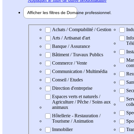
Appliquer
le filtre de durée hebdomadaire
Afficher les filtres de
Domaine pro
fessionnel
Domaine professionel
Achats / Comptabilité / Gestion
Indu
Arts / Artisanat d'art
Info
Tél
Banque / Assurance
Inst
Bâtiment / Travaux Publics
Mark
Commerce / Vente
com
Communication / Multimédia
Res
Conseil / Etudes
San
Direction d'entreprise
Secr
Espaces verts et naturels /
Serv
Agriculture / Pêche / Soins aux
coll
animaux
Spe
Hôtellerie - Restauration /
Tourisme / Animation
Spo
Immobilier
Tran