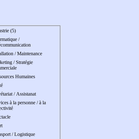
strie (5)
rmatique /
écommunication
allation / Maintenance
eting / Stratégie
merciale
sources Humaines
té
étariat / Assistanat
ices à la personne / à la
ectivité
ctacle
rt
sport / Logistique