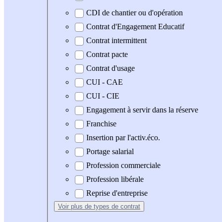
CDI de chantier ou d'opération
Contrat d'Engagement Educatif
Contrat intermittent
Contrat pacte
Contrat d'usage
CUI - CAE
CUI - CIE
Engagement à servir dans la réserve
Franchise
Insertion par l'activ.éco.
Portage salarial
Profession commerciale
Profession libérale
Reprise d'entreprise
Voir plus
de types de contrat