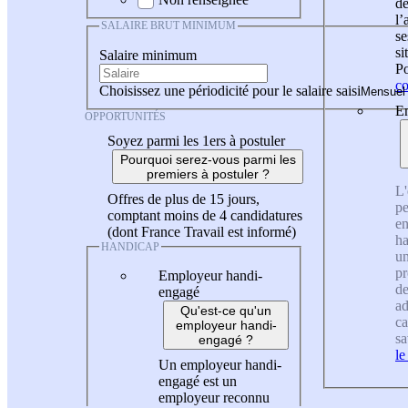
de
l
SALAIRE BRUT MINIMUM
se
si
Salaire minimum
Po
co
Choisissez une périodicité pour le salaire saisi
En
OPPORTUNITÉS
Soyez parmi les 1ers à postuler
Pourquoi serez-vous parmi les
premiers à postuler ?
L'
Offres de plus de 15 jours,
pe
comptant moins de 4 candidatures
en
(dont France Travail est informé)
ha
HANDICAP
un
pr
Employeur handi-
de
engagé
ad
Qu'est-ce qu'un
ca
employeur handi-
sa
engagé ?
le
Un employeur handi-
engagé est un
employeur reconnu