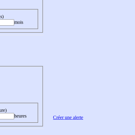
s)
mois
ure)
heures
Créer une alerte