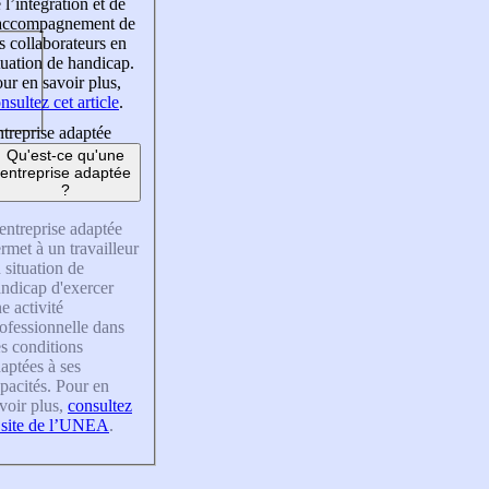
 l’intégration et de
’accompagnement de
s collaborateurs en
tuation de handicap.
ur en savoir plus,
nsultez cet article
.
treprise adaptée
Qu'est-ce qu'une
entreprise adaptée
?
entreprise adaptée
rmet à un travailleur
 situation de
ndicap d'exercer
e activité
ofessionnelle dans
s conditions
aptées à ses
pacités. Pour en
voir plus,
consultez
 site de l’UNEA
.