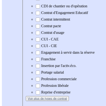
CDI de chantier ou d'opération
Contrat d'Engagement Educatif
Contrat intermittent
Contrat pacte
Contrat d'usage
CUI - CAE
CUI - CIE
Engagement à servir dans la réserve
Franchise
Insertion par l'activ.éco.
Portage salarial
Profession commerciale
Profession libérale
Reprise d'entreprise
Voir plus
de types de contrat