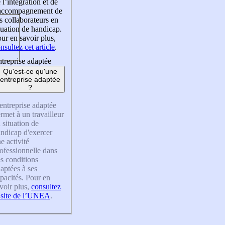
 l’intégration et de
’accompagnement de
s collaborateurs en
tuation de handicap.
ur en savoir plus,
nsultez cet article
.
treprise adaptée
Qu'est-ce qu'une
entreprise adaptée
?
entreprise adaptée
rmet à un travailleur
 situation de
ndicap d'exercer
e activité
ofessionnelle dans
s conditions
aptées à ses
pacités. Pour en
voir plus,
consultez
 site de l’UNEA
.