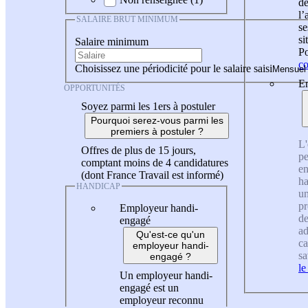
de
l
SALAIRE BRUT MINIMUM
se
si
Salaire minimum
Po
co
Choisissez une périodicité pour le salaire saisi
En
OPPORTUNITÉS
Soyez parmi les 1ers à postuler
Pourquoi serez-vous parmi les
premiers à postuler ?
L'
Offres de plus de 15 jours,
pe
comptant moins de 4 candidatures
en
(dont France Travail est informé)
ha
HANDICAP
un
pr
Employeur handi-
de
engagé
ad
Qu'est-ce qu'un
ca
employeur handi-
sa
engagé ?
le
Un employeur handi-
engagé est un
employeur reconnu