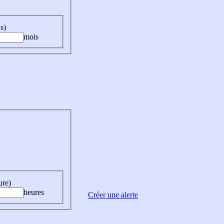
s)
mois
ure)
heures
Créer une alerte