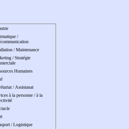
strie
rmatique /
écommunication
allation / Maintenance
eting / Stratégie
merciale
sources Humaines
té
étariat / Assistanat
ices à la personne / à la
ectivité
ctacle
rt
sport / Logistique