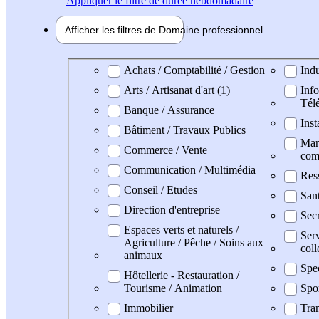
Appliquer
le filtre de durée hebdomadaire
Afficher les filtres de
Domaine pro
fessionnel
Domaine professionel
Achats / Comptabilité / Gestion
Indu
Arts / Artisanat d'art (1)
Info
Tél
Banque / Assurance
Inst
Bâtiment / Travaux Publics
Mark
Commerce / Vente
com
Communication / Multimédia
Res
Conseil / Etudes
San
Direction d'entreprise
Secr
Espaces verts et naturels /
Serv
Agriculture / Pêche / Soins aux
coll
animaux
Spe
Hôtellerie - Restauration /
Tourisme / Animation
Spo
Immobilier
Tran