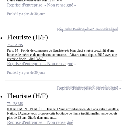
D'une surface totale d'environ 82 m², elle...
Reprise d'entreprise - Non renseigné
Publié il y a plus de 30 jours
Ajouter cette offre à ma sélection
Reprise d'entreprise
Non renseigné
Fleuriste (H/F)
75 - PARIS
Paris 14 - Fonds de commerce de fleuriste très bien placé situé à proximité d'une
bouche de métro et de nombreux commerces. -Affaire tenue depuis 2015 avec une
clientèle fidèle . -Bail 3-6-9...
Reprise d'entreprise - Non renseigné
Publié il y a plus de 30 jours
Ajouter cette offre à ma sélection
Reprise d'entreprise
Non renseigné
Fleuriste (H/F)
75 - PARIS
IDÉALEMENT PLACÉE ! Dans le 12ème arrondissement de Paris entre Bastille et
Nation, l'Agence vous propose cette boutique de fleurs traditionnelles tenue depuis
plus de 25 ans. Située dans une rue...
Reprise d'entreprise - Non renseigné