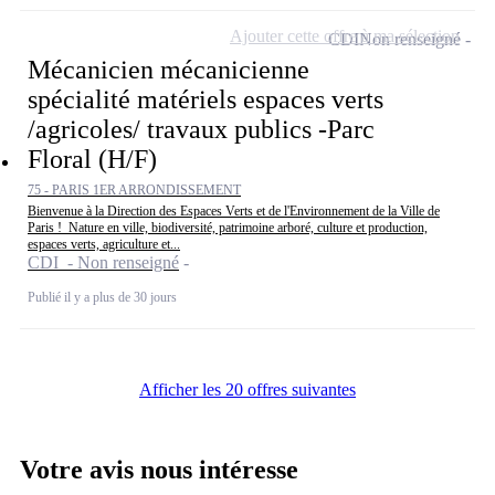
Ajouter cette offre à ma sélection
CDI
Non renseigné
Mécanicien mécanicienne
spécialité matériels espaces verts
/agricoles/ travaux publics -Parc
Floral (H/F)
75 - PARIS 1ER ARRONDISSEMENT
Bienvenue à la Direction des Espaces Verts et de l'Environnement de la Ville de
Paris ! Nature en ville, biodiversité, patrimoine arboré, culture et production,
espaces verts, agriculture et...
CDI - Non renseigné
Publié il y a plus de 30 jours
Afficher les 20 offres suivantes
Votre avis nous intéresse