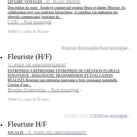
LECLERC VOYAGES -
93 - BLANC-MESNIL
Description du poste : Employé commercial vendeur fleurs et plantes Mission: En
collaboration avec son supérieur hiérarchique, il contribue à la réalisation des
objectifs commerciaux (structure de...
CDD - Non renseigné
Publié il y a plus de 30 jours
Ajouter cette offre à ma sélection
Reprise d'entreprise
Non renseigné
Fleuriste (H/F)
75 - PARIS 10E ARRONDISSEMENT
ENTREPRISE A REPRENDRE ENTREPRISE DE CRÉATION FLORALE
INNOVANTE : DIAGNOSTIC TRANSMISSION ET ÉVALUATION
RÉALISÉS Reprenez une entreprise innovante à forte croissance potentielle.
Cession d’une...
Reprise d'entreprise - Non renseigné
Publié il y a plus de 30 jours
Ajouter cette offre à ma sélection
CDI
Non renseigné
Fleuriste H/F
JOCASTE -
75 - PARIS 1ER ARRONDISSEMENT