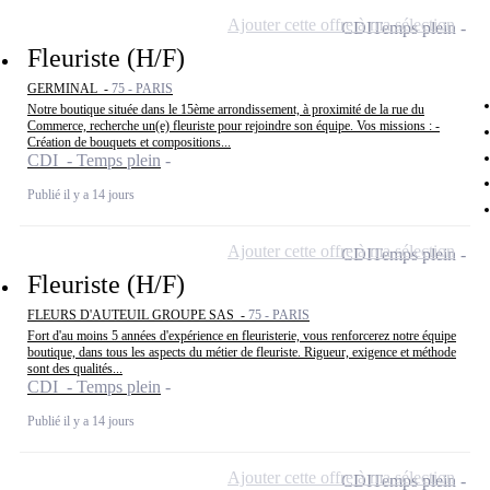
Ajouter cette offre à ma sélection
CDI
Temps plein
Fleuriste (H/F)
GERMINAL -
75 - PARIS
Notre boutique située dans le 15ème arrondissement, à proximité de la rue du
Commerce, recherche un(e) fleuriste pour rejoindre son équipe. Vos missions : -
Création de bouquets et compositions...
CDI - Temps plein
Publié il y a 14 jours
Ajouter cette offre à ma sélection
CDI
Temps plein
Fleuriste (H/F)
FLEURS D'AUTEUIL GROUPE SAS -
75 - PARIS
Fort d'au moins 5 années d'expérience en fleuristerie, vous renforcerez notre équipe
boutique, dans tous les aspects du métier de fleuriste. Rigueur, exigence et méthode
sont des qualités...
CDI - Temps plein
Publié il y a 14 jours
Ajouter cette offre à ma sélection
CDI
Temps plein