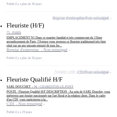
Publié il y a plus de 30 jours
Ajouter cette offre à ma sélection
Reprise d'entreprise
Non renseigné
Fleuriste (H/F)
75 - PARIS
EMPLACEMENT N1 Dans ce quartier familial et très commerçant du 15ème
arrondissement de Paris, l'Agence vous propose ce fleuriste traditionnel très bien
situé sur un axe passant entouré de tous les...
Reprise d'entreprise - Non renseigné
Publié il y a plus de 30 jours
Ajouter cette offre à ma sélection
CDI
Non renseigné
Fleuriste Qualifié H/F
SARL DOUCHET -
94 - CHARENTON-LE-PONT
POSTE : Fleuriste Qualifié H/F DESCRIPTION : Au sein de SARL Douchet, vous
intégrerez une équipe passionnée par l'art floral et la relation client. Dans le cadre
d'un CDI, vous participerez à la...
CDI - Non renseigné
Publié il y a 19 jours