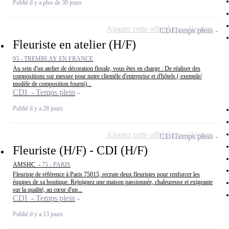
Publié il y a plus de 30 jours
Ajouter cette offre à ma sélection
CDI
Temps plein
Fleuriste en atelier (H/F)
93 - TREMBLAY EN FRANCE
Au sein d'un atelier de décoration florale, vous êtes en charge : De réaliser des
compositions sur mesure pour notre clientèle d'entreprise et d'hôtels ( exemple/
modèle de composition fourni)...
CDI - Temps plein
Publié il y a 28 jours
Ajouter cette offre à ma sélection
CDI
Temps plein
Fleuriste (H/F) - CDI (H/F)
AMSHC -
75 - PARIS
Fleuriste de référence à Paris 75015, recrute deux fleuristes pour renforcer les
équipes de sa boutique. Rejoignez une maison passionnée, chaleureuse et exigeante
sur la qualité, au cœur d'un...
CDI - Temps plein
Publié il y a 13 jours