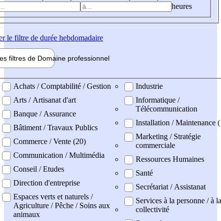
heures
er
le filtre de durée hebdomadaire
les filtres de
Domaine pro
fessionnel
ne professionel
Achats / Comptabilité / Gestion
Industrie
Arts / Artisanat d'art
Informatique /
Télécommunication
Banque / Assurance
Installation / Maintenance (
Bâtiment / Travaux Publics
Marketing / Stratégie
Commerce / Vente (20)
commerciale
Communication / Multimédia
Ressources Humaines
Conseil / Etudes
Santé
Direction d'entreprise
Secrétariat / Assistanat
Espaces verts et naturels /
Services à la personne / à l
Agriculture / Pêche / Soins aux
collectivité
animaux