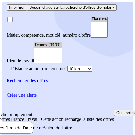
Imprimer
Besoin d'aide sur la recherche d'offres d'emploi ?
Métier, compétence, mot-clé, numéro d'offre
Lieu de travail
Distance autour du lieu choisi
Rechercher
des offres
Créer une alerte
Qui sont n
icher uniquement
 offres France Travail
Cette action recharge la liste des offres
les filtres de
Date de création
de l'offre