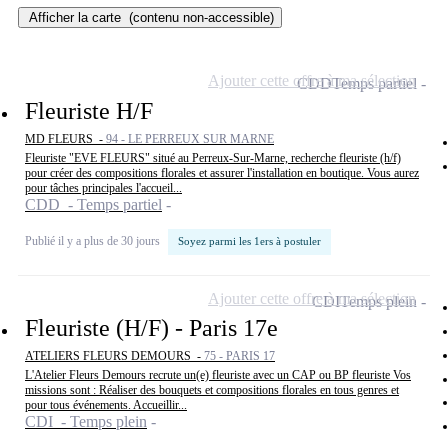
Afficher la carte
(contenu non-accessible)
Ajouter cette offre à ma sélection
CDD
Temps partiel
Fleuriste H/F
MD FLEURS -
94 - LE PERREUX SUR MARNE
Fleuriste "EVE FLEURS" situé au Perreux-Sur-Marne, recherche fleuriste (h/f)
pour créer des compositions florales et assurer l'installation en boutique. Vous aurez
pour tâches principales l'accueil...
CDD - Temps partiel
Publié il y a plus de 30 jours
Soyez parmi les 1ers à postuler
Ajouter cette offre à ma sélection
CDI
Temps plein
Fleuriste (H/F) - Paris 17e
ATELIERS FLEURS DEMOURS -
75 - PARIS 17
L'Atelier Fleurs Demours recrute un(e) fleuriste avec un CAP ou BP fleuriste Vos
missions sont : Réaliser des bouquets et compositions florales en tous genres et
pour tous événements. Accueillir...
CDI - Temps plein