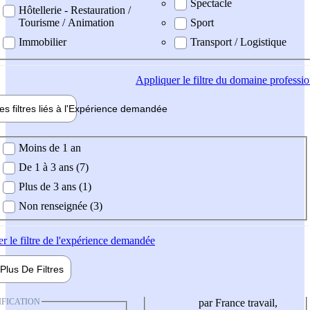
Spectacle
Hôtellerie - Restauration /
Tourisme / Animation
Sport
Immobilier
Transport / Logistique
Appliquer
le filtre du domaine professi
es filtres liés à l'
Expérience
demandée
ience demandée
Moins de 1 an
De 1 à 3 ans (7)
Plus de 3 ans (1)
Non renseignée (3)
er
le filtre de l'expérience demandée
Plus De
Filtres
IFICATION
par France travail,