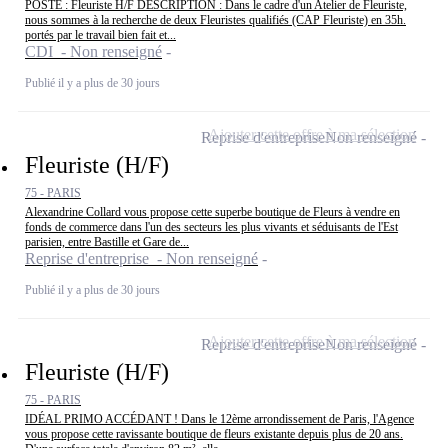
POSTE : Fleuriste H/F DESCRIPTION : Dans le cadre d'un Atelier de Fleuriste,
nous sommes à la recherche de deux Fleuristes qualifiés (CAP Fleuriste) en 35h.
portés par le travail bien fait et...
CDI - Non renseigné
Publié il y a plus de 30 jours
Ajouter cette offre à ma sélection
Reprise d'entreprise
Non renseigné
Fleuriste (H/F)
75 - PARIS
Alexandrine Collard vous propose cette superbe boutique de Fleurs à vendre en
fonds de commerce dans l'un des secteurs les plus vivants et séduisants de l'Est
parisien, entre Bastille et Gare de...
Reprise d'entreprise - Non renseigné
Publié il y a plus de 30 jours
Ajouter cette offre à ma sélection
Reprise d'entreprise
Non renseigné
Fleuriste (H/F)
75 - PARIS
IDÉAL PRIMO ACCÉDANT ! Dans le 12ème arrondissement de Paris, l'Agence
vous propose cette ravissante boutique de fleurs existante depuis plus de 20 ans.