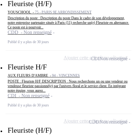
Fleuriste (H/F)
YOUSCHOOL -
75 - PARIS 9E ARRONDISSEMENT
Description du poste : Description du poste Dans le cadre de son développement,
notre entreprise partenaire située à Paris (11) recherche un(e) Fleuriste en alternance.
Ce poste est à pourvoir...
CDD - Non renseigné
Publié il y a plus de 30 jours
Ajouter cette offre à ma sélection
CDI
Non renseigné
Fleuriste H/F
AUX FLEURS D'AMBRE -
94 - VINCENNES
POSTE : Fleuriste H/F DESCRIPTION : Nous recherchons un ou une vendeur ou
vendeuse fleuriste passionné(e) par l'univers floral et le service client. En intégrant
notre équipe, vous aurez...
CDI - Non renseigné
Publié il y a plus de 30 jours
Ajouter cette offre à ma sélection
CDD
Non renseigné
Fleuriste (H/F)