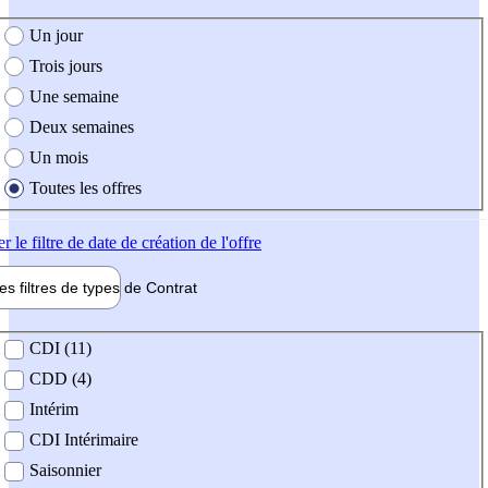
e création de l'offre
Un jour
Trois jours
Une semaine
Deux semaines
Un mois
Toutes les offres
er
le filtre de date de création de l'offre
les filtres de types de
Contrat
de contrat
CDI (11)
CDD (4)
Intérim
CDI Intérimaire
Saisonnier