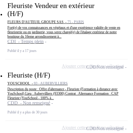
Fleuriste Vendeur en extérieur
(H/F)
FLEURS D'AUTEUIL GROUPE SAS -
75 - PARIS
Fort(e) de vos connaissances en végétaux et d'une expérience validée de vente en
fleuristerie ou en jardinerie, vous serez chargé(e) de l'étalage extérieur de notre
boutique du 16eme arrondissement à...
CDI - Temps plein
Publié il y a 17 jours
Ajouter cette offre à ma sélection
CDD
Non renseigné
Fleuriste (H/F)
YOUSCHOOL -
93 - AUBERVILLIERS
Description du poste : Offre d'alternance - Fleuriste (Formation à distance avec
YouSchool) Lieu : Aubervilliers (93300) Contrat : Alternance Formation : CAP
Fleuriste (YouSchool - 100% à...
CDD - Non renseigné
Publié il y a plus de 30 jours
Ajouter cette offre à ma sélection
CDD
Non renseigné