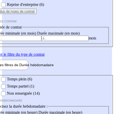
Reprise d'entreprise (6)
plus
de types de contrat
 DE CONTRAT
ée de contrat
ée minimale (en mois)
Durée maximale (en mois)
mois
er
le filtre du type de contrat
les filtres de
Durée hebdo
madaire
 hebdomadaire
Temps plein (6)
Temps partiel (1)
Non renseignée (14)
 HEBDOMADAIRE
cisez la durée hebdomadaire :
ée minimale (en heure)
Durée maximale (en heure)