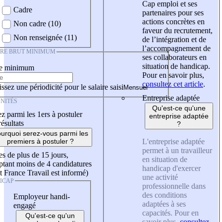
Cap emploi et ses
Cadre
partenaires pour ses
actions concrètes en
Non cadre (10)
faveur du recrutement,
Non renseignée (11)
de l’intégration et de
l’accompagnement de
IRE BRUT MINIMUM
ses collaborateurs en
situation de handicap.
re minimum
Pour en savoir plus,
consultez cet article
.
ssez une périodicité pour le salaire saisi
Entreprise adaptée
NITÉS
Qu'est-ce qu'une
z parmi les 1ers à postuler
entreprise adaptée
résultats
?
urquoi serez-vous parmi les
L'entreprise adaptée
premiers à postuler ?
permet à un travailleur
es de plus de 15 jours,
en situation de
tant moins de 4 candidatures
handicap d'exercer
t France Travail est informé)
une activité
ICAP
professionnelle dans
des conditions
Employeur handi-
adaptées à ses
engagé
capacités. Pour en
Qu'est-ce qu'un
savoir plus,
consultez