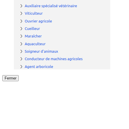
Fermer
Fermer
le détail de l'offre
/
Offre
sur
Offre précéden