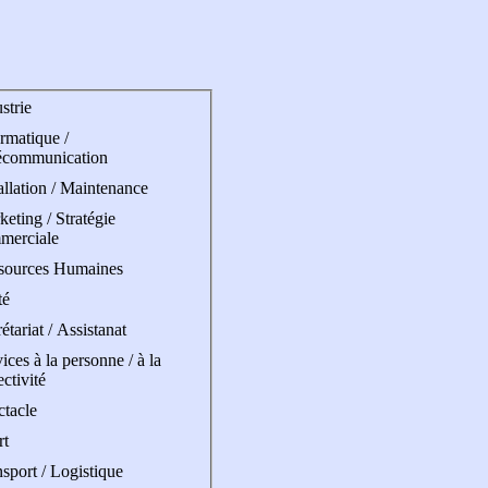
strie
rmatique /
écommunication
allation / Maintenance
eting / Stratégie
merciale
sources Humaines
té
étariat / Assistanat
ices à la personne / à la
ectivité
ctacle
rt
sport / Logistique