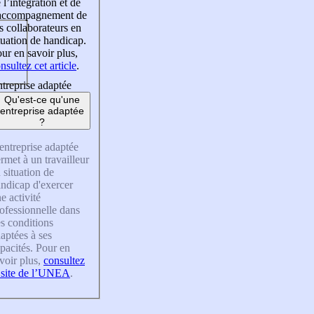
 l’intégration et de
’accompagnement de
s collaborateurs en
tuation de handicap.
ur en savoir plus,
nsultez cet article
.
treprise adaptée
Qu'est-ce qu'une
entreprise adaptée
?
entreprise adaptée
rmet à un travailleur
 situation de
ndicap d'exercer
e activité
ofessionnelle dans
s conditions
aptées à ses
pacités. Pour en
voir plus,
consultez
 site de l’UNEA
.