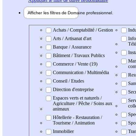
Appliquer
le filtre de durée hebdomadaire
Afficher les filtres de
Domaine pro
fessionnel
Domaine professionel
Achats / Comptabilité / Gestion
Indu
Arts / Artisanat d'art
Info
Tél
Banque / Assurance
Inst
Bâtiment / Travaux Publics
Mark
Commerce / Vente (19)
com
Communication / Multimédia
Res
Conseil / Etudes
San
Direction d'entreprise
Secr
Espaces verts et naturels /
Serv
Agriculture / Pêche / Soins aux
coll
animaux
Spe
Hôtellerie - Restauration /
Tourisme / Animation
Spo
Immobilier
Tran