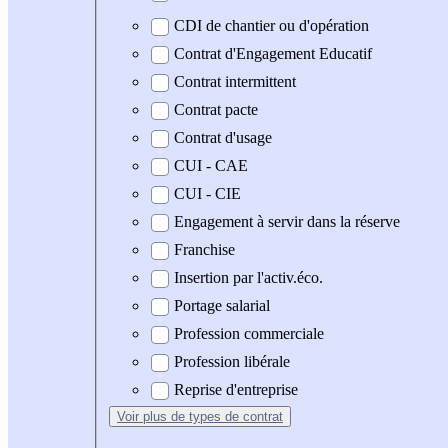
CDI de chantier ou d'opération
Contrat d'Engagement Educatif
Contrat intermittent
Contrat pacte
Contrat d'usage
CUI - CAE
CUI - CIE
Engagement à servir dans la réserve
Franchise
Insertion par l'activ.éco.
Portage salarial
Profession commerciale
Profession libérale
Reprise d'entreprise
Voir plus
de types de contrat