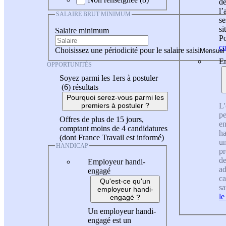
de
l
SALAIRE BRUT MINIMUM
se
si
Salaire minimum
Po
co
Choisissez une périodicité pour le salaire saisi
En
OPPORTUNITÉS
Soyez parmi les 1ers à postuler
(6)
résultats
Pourquoi serez-vous parmi les
L'
premiers à postuler ?
pe
Offres de plus de 15 jours,
en
comptant moins de 4 candidatures
ha
(dont France Travail est informé)
un
HANDICAP
pr
de
Employeur handi-
ad
engagé
ca
Qu'est-ce qu'un
sa
employeur handi-
le
engagé ?
Un employeur handi-
engagé est un