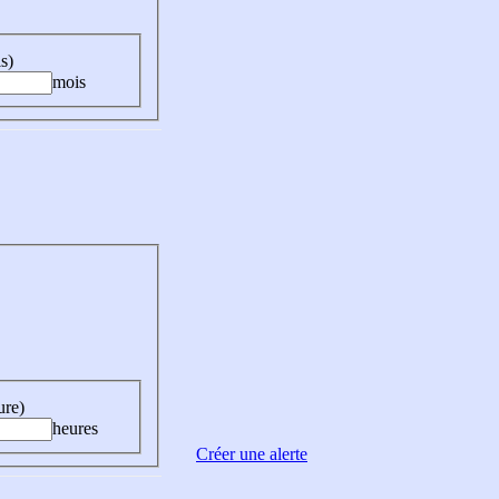
s)
mois
ure)
heures
Créer une alerte