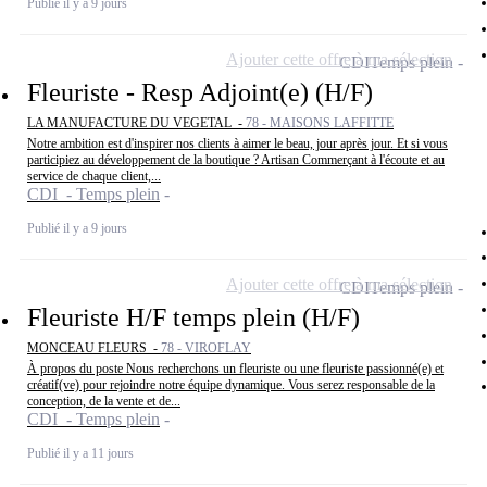
Publié il y a 9 jours
Ajouter cette offre à ma sélection
CDI
Temps plein
Fleuriste - Resp Adjoint(e) (H/F)
LA MANUFACTURE DU VEGETAL -
78 - MAISONS LAFFITTE
Notre ambition est d'inspirer nos clients à aimer le beau, jour après jour. Et si vous
participiez au développement de la boutique ? Artisan Commerçant à l'écoute et au
service de chaque client,...
CDI - Temps plein
Publié il y a 9 jours
Ajouter cette offre à ma sélection
CDI
Temps plein
Fleuriste H/F temps plein (H/F)
MONCEAU FLEURS -
78 - VIROFLAY
À propos du poste Nous recherchons un fleuriste ou une fleuriste passionné(e) et
créatif(ve) pour rejoindre notre équipe dynamique. Vous serez responsable de la
conception, de la vente et de...
CDI - Temps plein
Publié il y a 11 jours