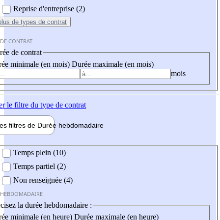
Reprise d'entreprise (2)
plus
de types de contrat
 DE CONTRAT
ée de contrat
ée minimale (en mois)
Durée maximale (en mois)
mois
er
le filtre du type de contrat
les filtres de
Durée hebdo
madaire
 hebdomadaire
Temps plein (10)
Temps partiel (2)
Non renseignée (4)
 HEBDOMADAIRE
cisez la durée hebdomadaire :
ée minimale (en heure)
Durée maximale (en heure)