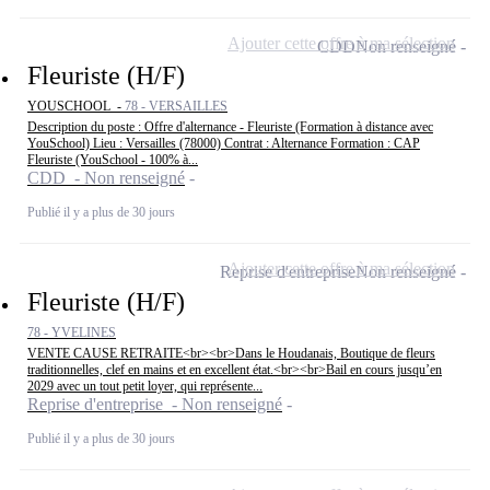
Ajouter cette offre à ma sélection
CDD
Non renseigné
Fleuriste (H/F)
YOUSCHOOL -
78 - VERSAILLES
Description du poste : Offre d'alternance - Fleuriste (Formation à distance avec
YouSchool) Lieu : Versailles (78000) Contrat : Alternance Formation : CAP
Fleuriste (YouSchool - 100% à...
CDD - Non renseigné
Publié il y a plus de 30 jours
Ajouter cette offre à ma sélection
Reprise d'entreprise
Non renseigné
Fleuriste (H/F)
78 - YVELINES
VENTE CAUSE RETRAITE<br><br>Dans le Houdanais, Boutique de fleurs
traditionnelles, clef en mains et en excellent état.<br><br>Bail en cours jusqu’en
2029 avec un tout petit loyer, qui représente...
Reprise d'entreprise - Non renseigné
Publié il y a plus de 30 jours