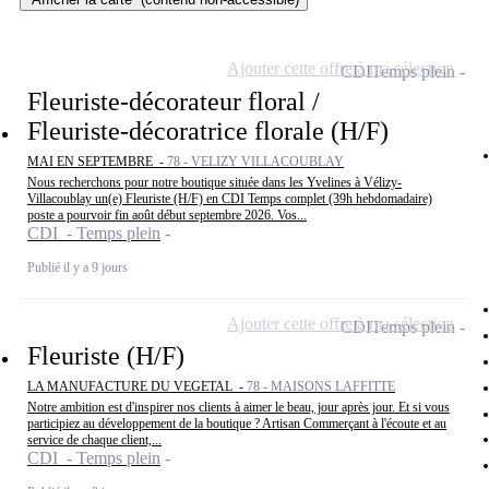
Ajouter cette offre à ma sélection
CDI
Temps plein
Fleuriste-décorateur floral /
Fleuriste-décoratrice florale (H/F)
MAI EN SEPTEMBRE -
78 - VELIZY VILLACOUBLAY
Nous recherchons pour notre boutique située dans les Yvelines à Vélizy-
Villacoublay un(e) Fleuriste (H/F) en CDI Temps complet (39h hebdomadaire)
poste a pourvoir fin août début septembre 2026. Vos...
CDI - Temps plein
Publié il y a 9 jours
Ajouter cette offre à ma sélection
CDI
Temps plein
Fleuriste (H/F)
LA MANUFACTURE DU VEGETAL -
78 - MAISONS LAFFITTE
Notre ambition est d'inspirer nos clients à aimer le beau, jour après jour. Et si vous
participiez au développement de la boutique ? Artisan Commerçant à l'écoute et au
service de chaque client,...
CDI - Temps plein