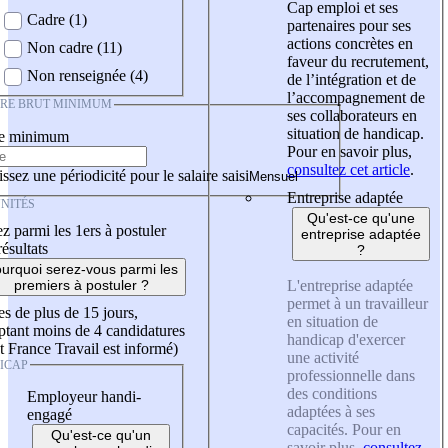
Cap emploi et ses
Cadre (1)
partenaires pour ses
actions concrètes en
Non cadre (11)
faveur du recrutement,
Non renseignée (4)
de l’intégration et de
l’accompagnement de
IRE BRUT MINIMUM
ses collaborateurs en
situation de handicap.
re minimum
Pour en savoir plus,
consultez cet article
.
ssez une périodicité pour le salaire saisi
Entreprise adaptée
NITÉS
Qu'est-ce qu'une
z parmi les 1ers à postuler
entreprise adaptée
résultats
?
urquoi serez-vous parmi les
L'entreprise adaptée
premiers à postuler ?
permet à un travailleur
es de plus de 15 jours,
en situation de
tant moins de 4 candidatures
handicap d'exercer
t France Travail est informé)
une activité
ICAP
professionnelle dans
des conditions
Employeur handi-
adaptées à ses
engagé
capacités. Pour en
Qu'est-ce qu'un
savoir plus,
consultez