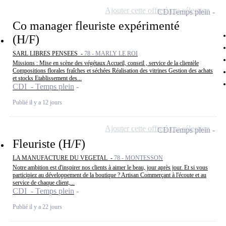
Ajouter cette offre à ma sélection
CDI
Temps plein
Co manager fleuriste expérimenté
(H/F)
SARL LIBRES PENSEES -
78 - MARLY LE ROI
Missions : Mise en scène des végétaux Accueil, conseil , service de la clientèle
Compositions florales fraîches et séchées Réalisation des vitrines Gestion des achats
et stocks Etablissement des...
CDI - Temps plein
Publié il y a 12 jours
Ajouter cette offre à ma sélection
CDI
Temps plein
Fleuriste (H/F)
LA MANUFACTURE DU VEGETAL -
78 - MONTESSON
Notre ambition est d'inspirer nos clients à aimer le beau, jour après jour. Et si vous
participiez au développement de la boutique ? Artisan Commerçant à l'écoute et au
service de chaque client,...
CDI - Temps plein
Publié il y a 22 jours