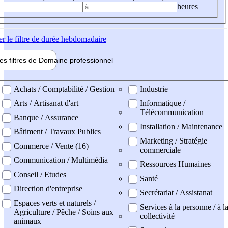
heures
er
le filtre de durée hebdomadaire
les filtres de
Domaine pro
fessionnel
ne professionel
Achats / Comptabilité / Gestion
Industrie
Arts / Artisanat d'art
Informatique /
Télécommunication
Banque / Assurance
Installation / Maintenance
Bâtiment / Travaux Publics
Marketing / Stratégie
Commerce / Vente (16)
commerciale
Communication / Multimédia
Ressources Humaines
Conseil / Etudes
Santé
Direction d'entreprise
Secrétariat / Assistanat
Espaces verts et naturels /
Services à la personne / à l
Agriculture / Pêche / Soins aux
collectivité
animaux