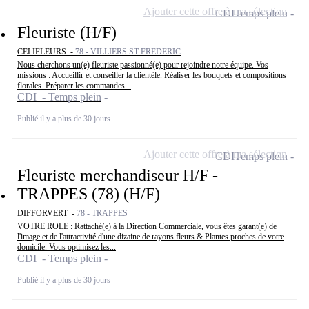
Ajouter cette offre à ma sélection
CDI
Temps plein
Fleuriste (H/F)
CELIFLEURS -
78 - VILLIERS ST FREDERIC
Nous cherchons un(e) fleuriste passionné(e) pour rejoindre notre équipe. Vos
missions : Accueillir et conseiller la clientèle. Réaliser les bouquets et compositions
florales. Préparer les commandes...
CDI - Temps plein
Publié il y a plus de 30 jours
Ajouter cette offre à ma sélection
CDI
Temps plein
Fleuriste merchandiseur H/F -
TRAPPES (78) (H/F)
DIFFORVERT -
78 - TRAPPES
VOTRE ROLE : Rattaché(e) à la Direction Commerciale, vous êtes garant(e) de
l'image et de l'attractivité d'une dizaine de rayons fleurs & Plantes proches de votre
domicile. Vous optimisez les...
CDI - Temps plein
Publié il y a plus de 30 jours