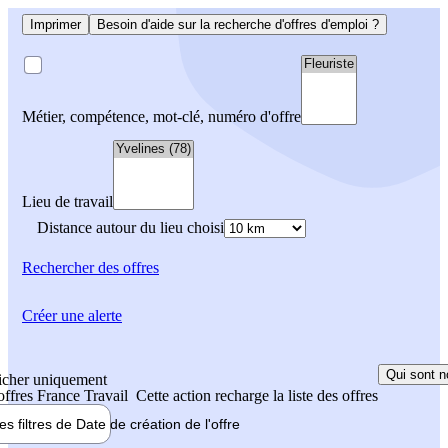
Imprimer
Besoin d'aide sur la recherche d'offres d'emploi ?
Métier, compétence, mot-clé, numéro d'offre
Lieu de travail
Distance autour du lieu choisi
Rechercher
des offres
Créer une alerte
Qui sont n
icher uniquement
 offres France Travail
Cette action recharge la liste des offres
les filtres de
Date de création
de l'offre