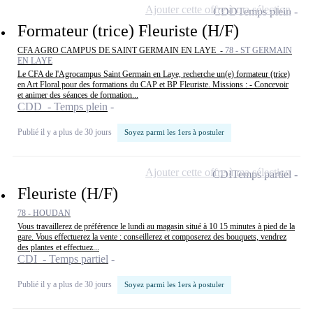
Ajouter cette offre à ma sélection
CDD
Temps plein
Formateur (trice) Fleuriste (H/F)
CFA AGRO CAMPUS DE SAINT GERMAIN EN LAYE -
78 - ST GERMAIN
EN LAYE
Le CFA de l'Agrocampus Saint Germain en Laye, recherche un(e) formateur (trice)
en Art Floral pour des formations du CAP et BP Fleuriste. Missions : - Concevoir
et animer des séances de formation...
CDD - Temps plein
Publié il y a plus de 30 jours
Soyez parmi les 1ers à postuler
Ajouter cette offre à ma sélection
CDI
Temps partiel
Fleuriste (H/F)
78 - HOUDAN
Vous travaillerez de préférence le lundi au magasin situé à 10 15 minutes à pied de la
gare. Vous effectuerez la vente : conseillerez et composerez des bouquets, vendrez
des plantes et effectuez...
CDI - Temps partiel
Publié il y a plus de 30 jours
Soyez parmi les 1ers à postuler