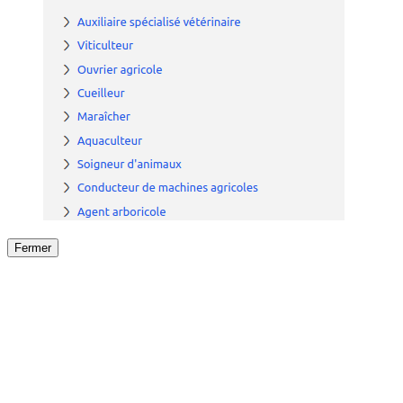
Fermer
Fermer
le détail de l'offre
/
Offre
sur
Offre précéden