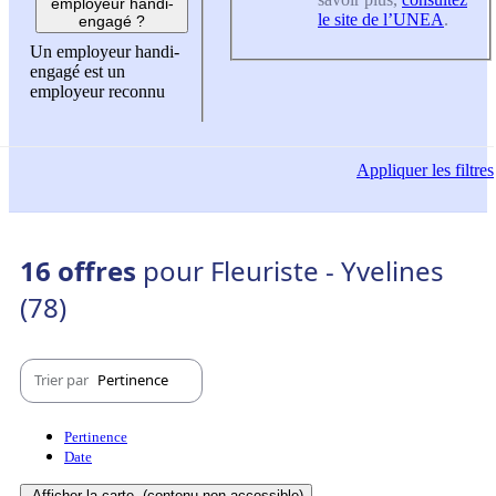
employeur handi-
le site de l’UNEA
.
engagé ?
Un employeur handi-
engagé est un
employeur reconnu
Appliquer
les filtres
16 offres
pour Fleuriste - Yvelines
(78)
Trier par
Pertinence
Pertinence
Date
Afficher la carte
(contenu non-accessible)