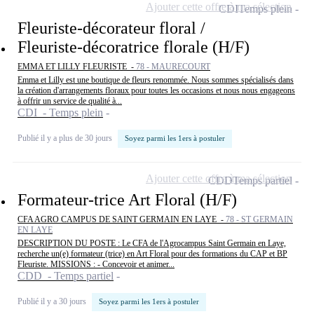
Ajouter cette offre à ma sélection
CDI
Temps plein
Fleuriste-décorateur floral /
Fleuriste-décoratrice florale (H/F)
EMMA ET LILLY FLEURISTE -
78 - MAURECOURT
Emma et Lilly est une boutique de fleurs renommée. Nous sommes spécialisés dans
la création d'arrangements floraux pour toutes les occasions et nous nous engageons
à offrir un service de qualité à...
CDI - Temps plein
Publié il y a plus de 30 jours
Soyez parmi les 1ers à postuler
Ajouter cette offre à ma sélection
CDD
Temps partiel
Formateur-trice Art Floral (H/F)
CFA AGRO CAMPUS DE SAINT GERMAIN EN LAYE -
78 - ST GERMAIN
EN LAYE
DESCRIPTION DU POSTE : Le CFA de l'Agrocampus Saint Germain en Laye,
recherche un(e) formateur (trice) en Art Floral pour des formations du CAP et BP
Fleuriste. MISSIONS : - Concevoir et animer...
CDD - Temps partiel
Publié il y a 30 jours
Soyez parmi les 1ers à postuler