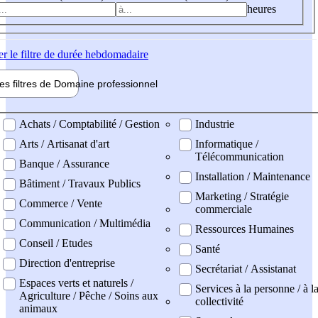
heures
er
le filtre de durée hebdomadaire
les filtres de
Domaine pro
fessionnel
ne professionel
Achats / Comptabilité / Gestion
Industrie
Arts / Artisanat d'art
Informatique /
Télécommunication
Banque / Assurance
Installation / Maintenance
Bâtiment / Travaux Publics
Marketing / Stratégie
Commerce / Vente
commerciale
Communication / Multimédia
Ressources Humaines
Conseil / Etudes
Santé
Direction d'entreprise
Secrétariat / Assistanat
Espaces verts et naturels /
Services à la personne / à l
Agriculture / Pêche / Soins aux
collectivité
animaux