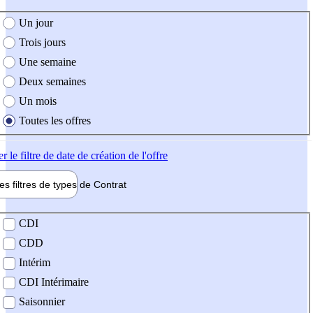
e création de l'offre
Un jour
Trois jours
Une semaine
Deux semaines
Un mois
Toutes les offres
er
le filtre de date de création de l'offre
les filtres de types de
Contrat
de contrat
CDI
CDD
Intérim
CDI Intérimaire
Saisonnier