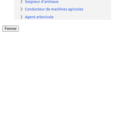
Fermer
Fermer
le détail de l'offre
/
Offre
sur
Offre précéden