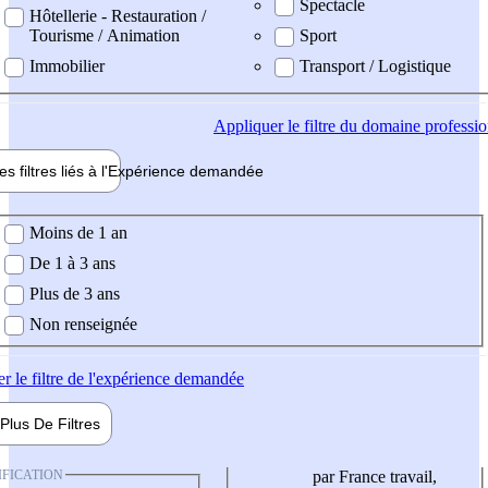
Spectacle
Hôtellerie - Restauration /
Tourisme / Animation
Sport
Immobilier
Transport / Logistique
Appliquer
le filtre du domaine professi
es filtres liés à l'
Expérience
demandée
ience demandée
Moins de 1 an
De 1 à 3 ans
Plus de 3 ans
Non renseignée
er
le filtre de l'expérience demandée
Plus De
Filtres
IFICATION
par France travail,