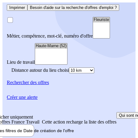
Imprimer
Besoin d'aide sur la recherche d'offres d'emploi ?
Métier, compétence, mot-clé, numéro d'offre
Lieu de travail
Distance autour du lieu choisi
Rechercher
des offres
Créer une alerte
Qui sont n
icher uniquement
 offres France Travail
Cette action recharge la liste des offres
les filtres de
Date de création
de l'offre