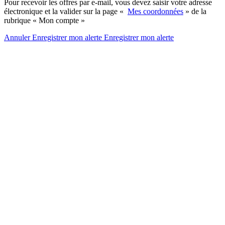
Pour recevoir les offres par e-mail, vous devez saisir votre adresse
électronique et la valider sur la page «
Mes coordonnées
» de la
rubrique « Mon compte »
Annuler
Enregistrer mon alerte
Enregistrer
mon alerte