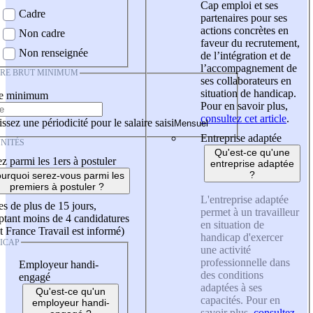
Cap emploi et ses
Cadre
partenaires pour ses
actions concrètes en
Non cadre
faveur du recrutement,
Non renseignée
de l’intégration et de
l’accompagnement de
IRE BRUT MINIMUM
ses collaborateurs en
situation de handicap.
re minimum
Pour en savoir plus,
consultez cet article
.
ssez une périodicité pour le salaire saisi
Entreprise adaptée
NITÉS
Qu'est-ce qu'une
z parmi les 1ers à postuler
entreprise adaptée
?
urquoi serez-vous parmi les
premiers à postuler ?
L'entreprise adaptée
es de plus de 15 jours,
permet à un travailleur
tant moins de 4 candidatures
en situation de
t France Travail est informé)
handicap d'exercer
ICAP
une activité
professionnelle dans
Employeur handi-
des conditions
engagé
adaptées à ses
Qu'est-ce qu'un
capacités. Pour en
employeur handi-
savoir plus,
consultez