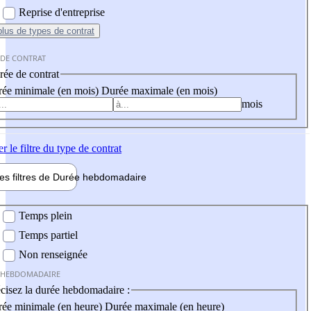
Reprise d'entreprise
plus
de types de contrat
 DE CONTRAT
ée de contrat
ée minimale (en mois)
Durée maximale (en mois)
mois
er
le filtre du type de contrat
les filtres de
Durée hebdo
madaire
 hebdomadaire
Temps plein
Temps partiel
Non renseignée
 HEBDOMADAIRE
cisez la durée hebdomadaire :
ée minimale (en heure)
Durée maximale (en heure)