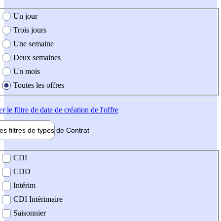
e création de l'offre
Un jour
Trois jours
Une semaine
Deux semaines
Un mois
Toutes les offres
er
le filtre de date de création de l'offre
les filtres de types de
Contrat
de contrat
CDI
CDD
Intérim
CDI Intérimaire
Saisonnier