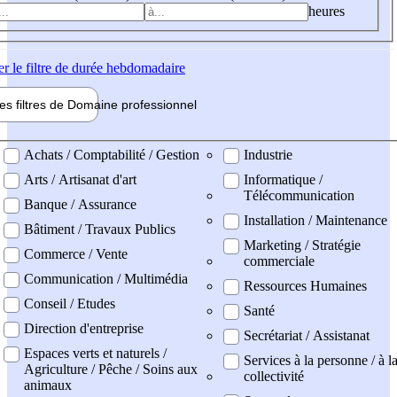
heures
er
le filtre de durée hebdomadaire
les filtres de
Domaine pro
fessionnel
ne professionel
Achats / Comptabilité / Gestion
Industrie
Arts / Artisanat d'art
Informatique /
Télécommunication
Banque / Assurance
Installation / Maintenance
Bâtiment / Travaux Publics
Marketing / Stratégie
Commerce / Vente
commerciale
Communication / Multimédia
Ressources Humaines
Conseil / Etudes
Santé
Direction d'entreprise
Secrétariat / Assistanat
Espaces verts et naturels /
Services à la personne / à l
Agriculture / Pêche / Soins aux
collectivité
animaux