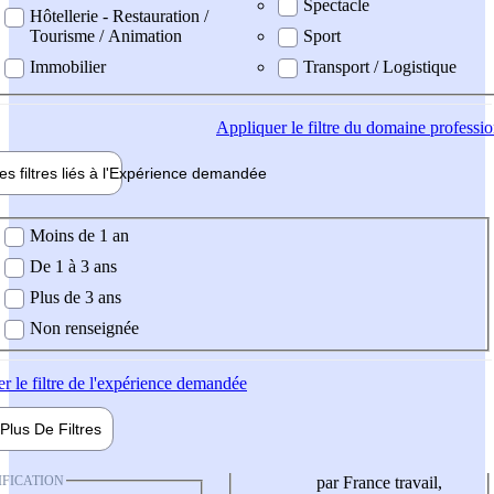
Spectacle
Hôtellerie - Restauration /
Tourisme / Animation
Sport
Immobilier
Transport / Logistique
Appliquer
le filtre du domaine professi
es filtres liés à l'
Expérience
demandée
ience demandée
Moins de 1 an
De 1 à 3 ans
Plus de 3 ans
Non renseignée
er
le filtre de l'expérience demandée
Plus De
Filtres
IFICATION
par France travail,