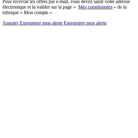
Pour recevoir les offres par e-mail, vous devez saisir votre adresse
électronique et la valider sur la page «
Mes coordonnées
» de la
rubrique « Mon compte »
Annuler
Enregistrer mon alerte
Enregistrer
mon alerte