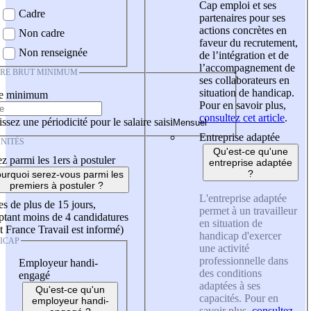
Cap emploi et ses
Cadre
partenaires pour ses
actions concrètes en
Non cadre
faveur du recrutement,
Non renseignée
de l’intégration et de
l’accompagnement de
IRE BRUT MINIMUM
ses collaborateurs en
situation de handicap.
re minimum
Pour en savoir plus,
consultez cet article
.
ssez une périodicité pour le salaire saisi
Entreprise adaptée
NITÉS
Qu'est-ce qu'une
z parmi les 1ers à postuler
entreprise adaptée
?
urquoi serez-vous parmi les
premiers à postuler ?
L'entreprise adaptée
es de plus de 15 jours,
permet à un travailleur
tant moins de 4 candidatures
en situation de
t France Travail est informé)
handicap d'exercer
ICAP
une activité
professionnelle dans
Employeur handi-
des conditions
engagé
adaptées à ses
Qu'est-ce qu'un
capacités. Pour en
employeur handi-
savoir plus,
consultez