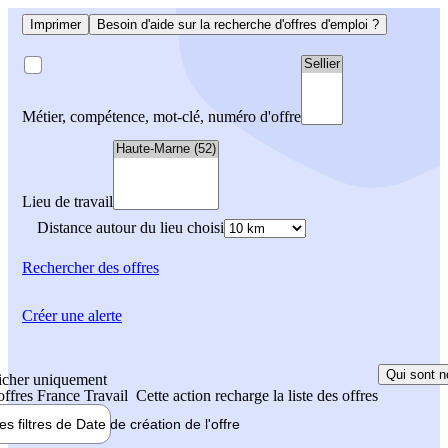
Imprimer
Besoin d'aide sur la recherche d'offres d'emploi ?
Métier, compétence, mot-clé, numéro d'offre
Lieu de travail
Distance autour du lieu choisi
Rechercher
des offres
Créer une alerte
Qui sont n
icher uniquement
 offres France Travail
Cette action recharge la liste des offres
les filtres de
Date de création
de l'offre