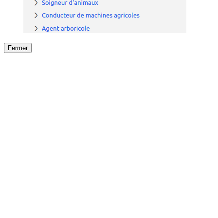
Fermer
Fermer
le détail de l'offre
/
Offre
sur
Offre précéden