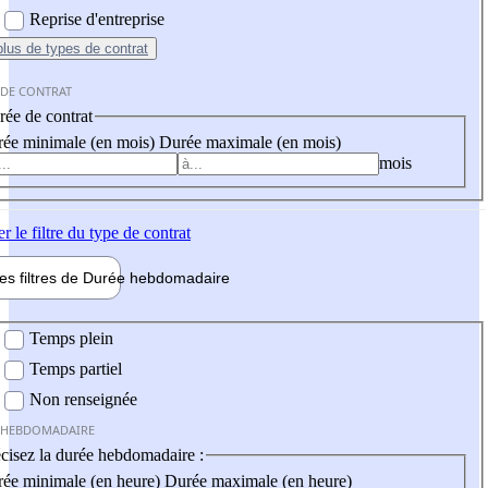
Reprise d'entreprise
plus
de types de contrat
 DE CONTRAT
ée de contrat
ée minimale (en mois)
Durée maximale (en mois)
mois
er
le filtre du type de contrat
les filtres de
Durée hebdo
madaire
 hebdomadaire
Temps plein
Temps partiel
Non renseignée
 HEBDOMADAIRE
cisez la durée hebdomadaire :
ée minimale (en heure)
Durée maximale (en heure)