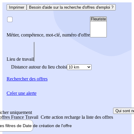
Imprimer
Besoin d'aide sur la recherche d'offres d'emploi ?
Métier, compétence, mot-clé, numéro d'offre
Lieu de travail
Distance autour du lieu choisi
Rechercher
des offres
Créer une alerte
Qui sont n
icher uniquement
 offres France Travail
Cette action recharge la liste des offres
les filtres de
Date de création
de l'offre