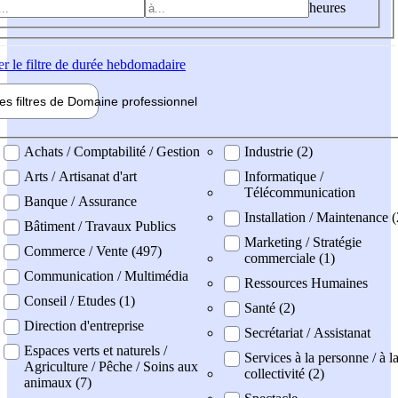
heures
er
le filtre de durée hebdomadaire
les filtres de
Domaine pro
fessionnel
ne professionel
Achats / Comptabilité / Gestion
Industrie (2)
Arts / Artisanat d'art
Informatique /
Télécommunication
Banque / Assurance
Installation / Maintenance (
Bâtiment / Travaux Publics
Marketing / Stratégie
Commerce / Vente (497)
commerciale (1)
Communication / Multimédia
Ressources Humaines
Conseil / Etudes (1)
Santé (2)
Direction d'entreprise
Secrétariat / Assistanat
Espaces verts et naturels /
Services à la personne / à l
Agriculture / Pêche / Soins aux
collectivité (2)
animaux (7)