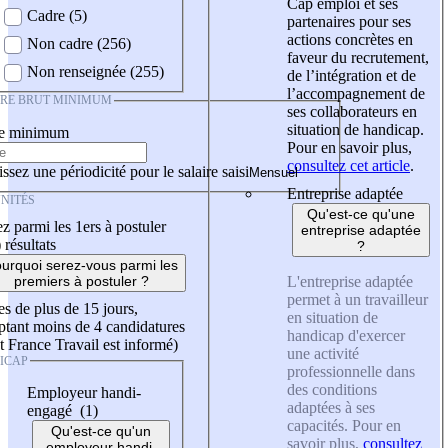
Cap emploi et ses
Cadre (5)
partenaires pour ses
actions concrètes en
Non cadre (256)
faveur du recrutement,
Non renseignée (255)
de l’intégration et de
l’accompagnement de
IRE BRUT MINIMUM
ses collaborateurs en
situation de handicap.
re minimum
Pour en savoir plus,
consultez cet article
.
ssez une périodicité pour le salaire saisi
Entreprise adaptée
NITÉS
Qu'est-ce qu'une
z parmi les 1ers à postuler
entreprise adaptée
)
résultats
?
urquoi serez-vous parmi les
L'entreprise adaptée
premiers à postuler ?
permet à un travailleur
es de plus de 15 jours,
en situation de
tant moins de 4 candidatures
handicap d'exercer
t France Travail est informé)
une activité
ICAP
professionnelle dans
des conditions
Employeur handi-
adaptées à ses
engagé (1)
capacités. Pour en
Qu'est-ce qu'un
savoir plus,
consultez
employeur handi-