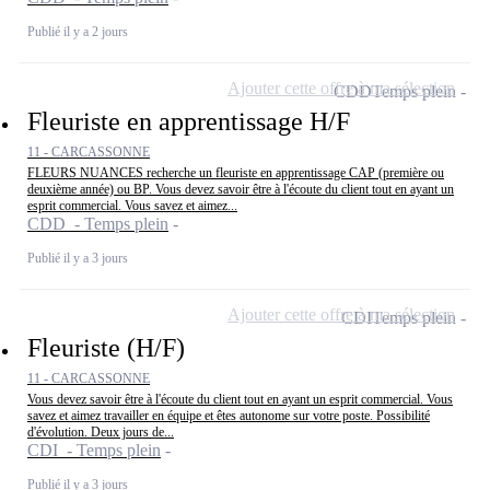
Publié il y a 2 jours
Ajouter cette offre à ma sélection
CDD
Temps plein
Fleuriste en apprentissage H/F
11 - CARCASSONNE
FLEURS NUANCES recherche un fleuriste en apprentissage CAP (première ou
deuxième année) ou BP. Vous devez savoir être à l'écoute du client tout en ayant un
esprit commercial. Vous savez et aimez...
CDD - Temps plein
Publié il y a 3 jours
Ajouter cette offre à ma sélection
CDI
Temps plein
Fleuriste (H/F)
11 - CARCASSONNE
Vous devez savoir être à l'écoute du client tout en ayant un esprit commercial. Vous
savez et aimez travailler en équipe et êtes autonome sur votre poste. Possibilité
d'évolution. Deux jours de...
CDI - Temps plein
Publié il y a 3 jours