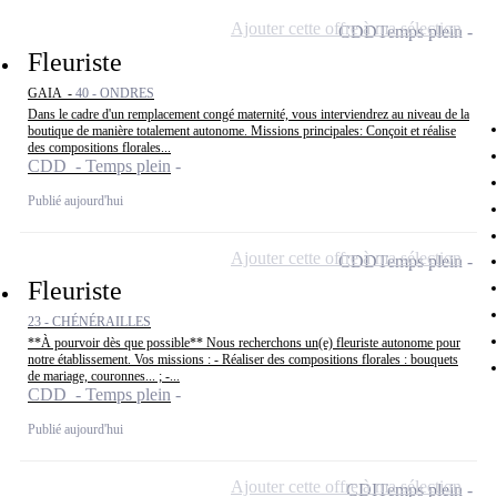
Ajouter cette offre à ma sélection
CDD
Temps plein
Fleuriste
GAIA -
40 - ONDRES
Dans le cadre d'un remplacement congé maternité, vous interviendrez au niveau de la
boutique de manière totalement autonome. Missions principales: Conçoit et réalise
des compositions florales...
CDD - Temps plein
Publié aujourd'hui
Ajouter cette offre à ma sélection
CDD
Temps plein
Fleuriste
23 - CHÉNÉRAILLES
**À pourvoir dès que possible** Nous recherchons un(e) fleuriste autonome pour
notre établissement. Vos missions : - Réaliser des compositions florales : bouquets
de mariage, couronnes... ; -...
CDD - Temps plein
Publié aujourd'hui
Ajouter cette offre à ma sélection
CDI
Temps plein