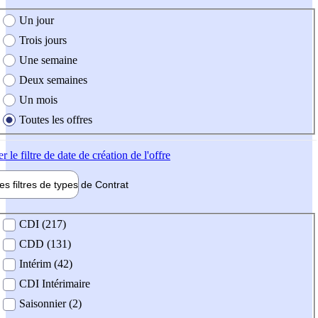
e création de l'offre
Un jour
Trois jours
Une semaine
Deux semaines
Un mois
Toutes les offres
er
le filtre de date de création de l'offre
les filtres de types de
Contrat
de contrat
CDI (217)
CDD (131)
Intérim (42)
CDI Intérimaire
Saisonnier (2)