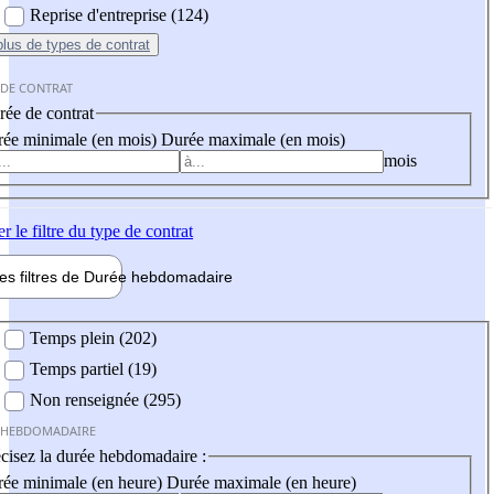
Reprise d'entreprise (124)
plus
de types de contrat
 DE CONTRAT
ée de contrat
ée minimale (en mois)
Durée maximale (en mois)
mois
er
le filtre du type de contrat
les filtres de
Durée hebdo
madaire
 hebdomadaire
Temps plein (202)
Temps partiel (19)
Non renseignée (295)
 HEBDOMADAIRE
cisez la durée hebdomadaire :
ée minimale (en heure)
Durée maximale (en heure)