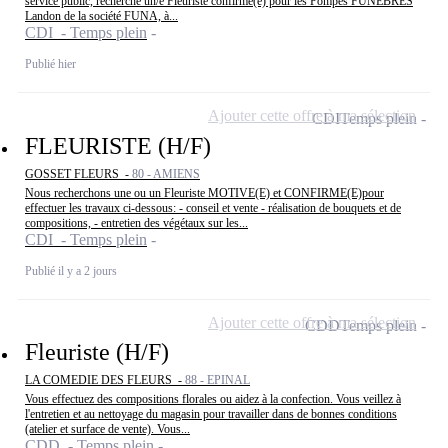
service public, recherche un/e Fleuriste confirmé(e) pour les Pompes FUNEBRES
Landon de la société FUNA, à...
CDI - Temps plein
Publié hier
Ajouter cette offre à ma sélection
CDI
Temps plein
FLEURISTE (H/F)
GOSSET FLEURS -
80 - AMIENS
Nous recherchons une ou un Fleuriste MOTIVE(E) et CONFIRME(E)pour
effectuer les travaux ci-dessous: - conseil et vente - réalisation de bouquets et de
compositions, - entretien des végétaux sur les...
CDI - Temps plein
Publié il y a 2 jours
Ajouter cette offre à ma sélection
CDD
Temps plein
Fleuriste (H/F)
LA COMEDIE DES FLEURS -
88 - EPINAL
Vous effectuez des compositions florales ou aidez à la confection. Vous veillez à
l'entretien et au nettoyage du magasin pour travailler dans de bonnes conditions
(atelier et surface de vente). Vous...
CDD - Temps plein