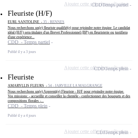
Ajouter cette offre à ma sélection
CDD
Temps partiel
Fleuriste (H/F)
EURL SANTOLINE -
35 - RENNES
Nous recherchons un(e) fleuriste qualifié(e) pour rejoindre notre équipe. Le candidat
idéal (H/F) sera titulaire d'un Brevet Professionnel (BP) en fleuristerie ou justifiera
d'une expérience...
CDD - Temps partiel
Publié il y a 3 jours
Ajouter cette offre à ma sélection
CDD
Temps plein
Fleuriste
AMARYLLIS FLEURS -
54 - JARVILLE LA MALGRANGE
Nous recherchons un(e) Apprenti(e) Fleuriste - H/F pour rejoindre notre équipe.
Vos missions: - accueillir et conseiller la clientèle - confectionner des bouquets et des
compositions florales -...
CDD - Temps plein
Publié il y a 4 jours
Ajouter cette offre à ma sélection
CDI
Temps plein