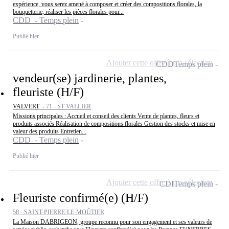
expérience, vous serez amené à composer et créer des compositions florales, la
bouquetterie, réaliser les pièces florales pour...
CDD - Temps plein
Publié hier
Ajouter cette offre à ma sélection
CDD
Temps plein
vendeur(se) jardinerie, plantes,
fleuriste (H/F)
VALVERT -
71 - ST VALLIER
Missions principales : Accueil et conseil des clients Vente de plantes, fleurs et
produits associés Réalisation de compositions florales Gestion des stocks et mise en
valeur des produits Entretien...
CDD - Temps plein
Publié hier
Ajouter cette offre à ma sélection
CDI
Temps plein
Fleuriste confirmé(e) (H/F)
58 - SAINT-PIERRE-LE-MOÛTIER
La Maison DABRIGEON, groupe reconnu pour son engagement et ses valeurs de