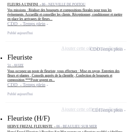
FLEURS A L'INFINI -
86 - NEUVILLE DE POITOU
Vos missions : Réaliser des bouquets et compositions florales pour tous les
événements. Accueillir et conseiller les clients. Réceptionner, conditionner et mettre
en place les arrivages de fleurs...
CDD - Temps plein
Publié aujourd'hui
Ajouter cette offre à ma sélection
CDD
Temps plein
Fleuriste
51 - AVIZE
Vous occupez un poste de fleuriste, vous effectuez : Mise en rayon, Entretien des
fleurs et plantes , Conseils auprès de la clientèle , Confection de bouquets et
composition ***Poste urgent en...
CDD - Temps plein
Publié aujourd'hui
Ajouter cette offre à ma sélection
CDI
Temps plein
Fleuriste (H/F)
HERVE FREZAL FLEURISTE -
06 - BEAULIEU SUR MER
Hervé Frezal Fleuriste à Beaulieu Sur Mer recrute un.e fleuriste qualifié.e (diplôme