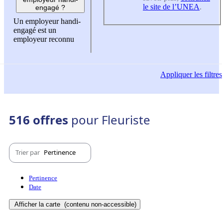
le site de l’UNEA
.
engagé ?
Un employeur handi-
engagé est un
employeur reconnu
Appliquer
les filtres
516 offres
pour Fleuriste
Trier par
Pertinence
Pertinence
Date
Afficher la carte
(contenu non-accessible)