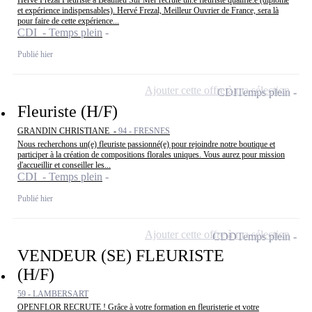
et expérience indispensables). Hervé Frezal, Meilleur Ouvrier de France, sera là
pour faire de cette expérience...
CDI - Temps plein
Publié hier
Ajouter cette offre à ma sélection
CDI
Temps plein
Fleuriste (H/F)
GRANDIN CHRISTIANE -
94 - FRESNES
Nous recherchons un(e) fleuriste passionné(e) pour rejoindre notre boutique et
participer à la création de compositions florales uniques. Vous aurez pour mission
d'accueillir et conseiller les...
CDI - Temps plein
Publié hier
Ajouter cette offre à ma sélection
CDD
Temps plein
VENDEUR (SE) FLEURISTE
(H/F)
59 - LAMBERSART
OPENFLOR RECRUTE ! Grâce à votre formation en fleuristerie et votre