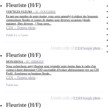
Fleuriste (H/F)
VER'TIGES FLEURS -
35 - FOUGERES
En tant que membre de notre équipe, vous serez amené(e) à réaliser des bouquets,
compositions florales et coupes de plantes pour diverses occasions (deuils,
mariages, fêtes diverses, .) Vous serez...
CDI - Temps plein
Publié il y a 3 jours
Ajouter cette offre à ma sélection
CDI
Temps plein
Fleuriste (H/F)
MONAROSA -
95 - ERMONT
Nous recherchons un(e) fleuriste pour rejoindre notre équipe dans le cadre d'un
contrat à durée déterminée CDD susceptible d'évoluer ultérieurement vers un CDI
Profil : Expérience en boutique florale...
CDI - Temps plein
Publié hier
Ajouter cette offre à ma sélection
CDD
Temps plein
Fleuriste (H/F)