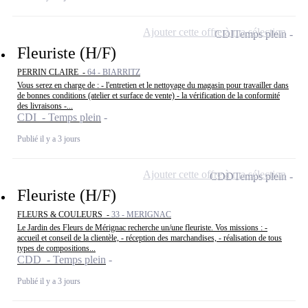
Ajouter cette offre à ma sélection
CDI
Temps plein
Fleuriste (H/F)
PERRIN CLAIRE -
64 - BIARRITZ
Vous serez en charge de : - l'entretien et le nettoyage du magasin pour travailler dans
de bonnes conditions (atelier et surface de vente) - la vérification de la conformité
des livraisons -...
CDI - Temps plein
Publié il y a 3 jours
Ajouter cette offre à ma sélection
CDD
Temps plein
Fleuriste (H/F)
FLEURS & COULEURS -
33 - MERIGNAC
Le Jardin des Fleurs de Mérignac recherche un/une fleuriste. Vos missions : -
accueil et conseil de la clientèle, - réception des marchandises, - réalisation de tous
types de compositions...
CDD - Temps plein
Publié il y a 3 jours