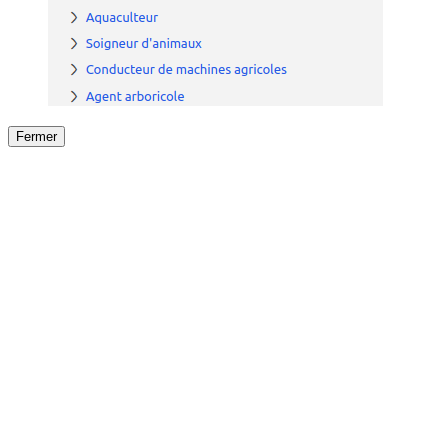
Fermer
Fermer
le détail de l'offre
/
Offre
sur
Offre précéden