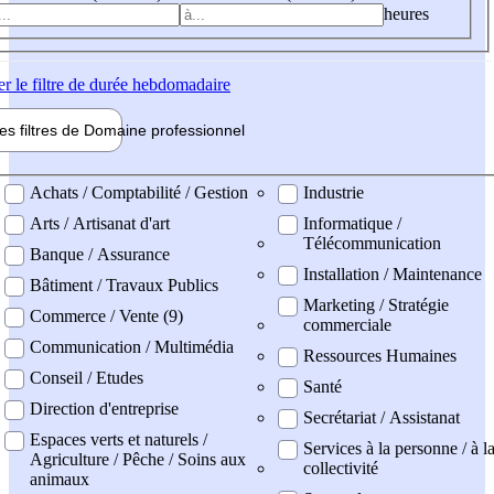
heures
er
le filtre de durée hebdomadaire
les filtres de
Domaine pro
fessionnel
ne professionel
Achats / Comptabilité / Gestion
Industrie
Arts / Artisanat d'art
Informatique /
Télécommunication
Banque / Assurance
Installation / Maintenance
Bâtiment / Travaux Publics
Marketing / Stratégie
Commerce / Vente (9)
commerciale
Communication / Multimédia
Ressources Humaines
Conseil / Etudes
Santé
Direction d'entreprise
Secrétariat / Assistanat
Espaces verts et naturels /
Services à la personne / à l
Agriculture / Pêche / Soins aux
collectivité
animaux