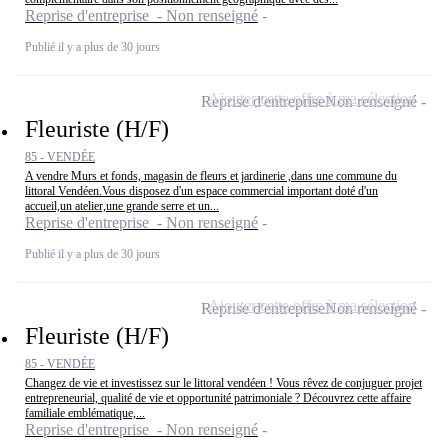
Reprise d'entreprise - Non renseigné
Publié il y a plus de 30 jours
Ajouter cette offre à ma sélection
Reprise d'entreprise
Non renseigné
Fleuriste (H/F)
85 - VENDÉE
A vendre Murs et fonds, magasin de fleurs et jardinerie ,dans une commune du
littoral Vendéen.Vous disposez d'un espace commercial important doté d'un
accueil,un atelier,une grande serre et un...
Reprise d'entreprise - Non renseigné
Publié il y a plus de 30 jours
Ajouter cette offre à ma sélection
Reprise d'entreprise
Non renseigné
Fleuriste (H/F)
85 - VENDÉE
Changez de vie et investissez sur le littoral vendéen ! Vous rêvez de conjuguer projet
entrepreneurial, qualité de vie et opportunité patrimoniale ? Découvrez cette affaire
familiale emblématique,...
Reprise d'entreprise - Non renseigné