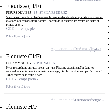
Fleuriste (H/F)
FLEURS DE VIE 85 -
85 - ST HILAIRE DE RIEZ
Vous venez travailler en binôme avec la responsable de la boutique. Vous assurez les
créations des compositions florales, l'accueil de la clientèle, les ventes de fleurs et
plantes et les...
CDD - Temps plein
Publié il y a 14 jours
Ajouter cette offre à ma sélection
CDI
Temps plein
Fleuriste (H/F)
LA CAMPANULE -
85 - POUZAUGES
Nous recherchons un futur talent : un - une Fleuriste expérimenté(e) dans les
compositions notamment bouquets de mariage, Deuils. Passionné(e) par l'art floral ?
Venez mettre de la couleur dans...
CDI - Temps plein
Publié il y a 19 jours
Ajouter cette offre à ma sélection
CDI
Non renseigné
Fleuriste H/F