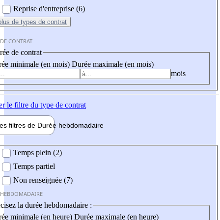
Reprise d'entreprise (6)
plus
de types de contrat
 DE CONTRAT
ée de contrat
ée minimale (en mois)
Durée maximale (en mois)
mois
er
le filtre du type de contrat
les filtres de
Durée hebdo
madaire
 hebdomadaire
Temps plein (2)
Temps partiel
Non renseignée (7)
 HEBDOMADAIRE
cisez la durée hebdomadaire :
ée minimale (en heure)
Durée maximale (en heure)