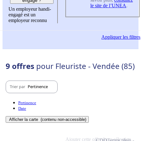
engagé ?
le site de l’UNEA
.
Un employeur handi-
engagé est un
employeur reconnu
Appliquer
les filtres
9 offres
pour Fleuriste - Vendée (85)
Trier par
Pertinence
Pertinence
Date
Afficher la carte
(contenu non-accessible)
Ajouter cette offre à ma sélection
CDD
Temps plein