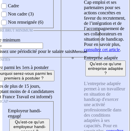
Cap emploi et ses
Cadre
partenaires pour ses
actions concrètes en
Non cadre (3)
faveur du recrutement,
Non renseignée (6)
de l’intégration et de
l’accompagnement de
IRE BRUT MINIMUM
ses collaborateurs en
situation de handicap.
re minimum
Pour en savoir plus,
consultez cet article
.
ssez une périodicité pour le salaire saisi
Entreprise adaptée
NITÉS
Qu'est-ce qu'une
z parmi les 1ers à postuler
entreprise adaptée
?
urquoi serez-vous parmi les
premiers à postuler ?
L'entreprise adaptée
es de plus de 15 jours,
permet à un travailleur
tant moins de 4 candidatures
en situation de
t France Travail est informé)
handicap d'exercer
ICAP
une activité
professionnelle dans
Employeur handi-
des conditions
engagé
adaptées à ses
Qu'est-ce qu'un
capacités. Pour en
employeur handi-
savoir plus,
consultez