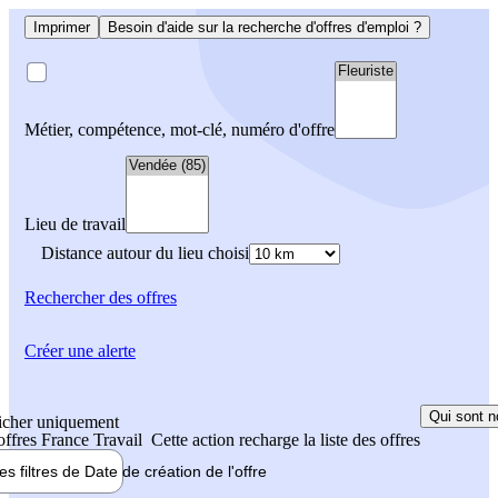
Imprimer
Besoin d'aide sur la recherche d'offres d'emploi ?
Métier, compétence, mot-clé, numéro d'offre
Lieu de travail
Distance autour du lieu choisi
Rechercher
des offres
Créer une alerte
Qui sont n
icher uniquement
 offres France Travail
Cette action recharge la liste des offres
les filtres de
Date de création
de l'offre