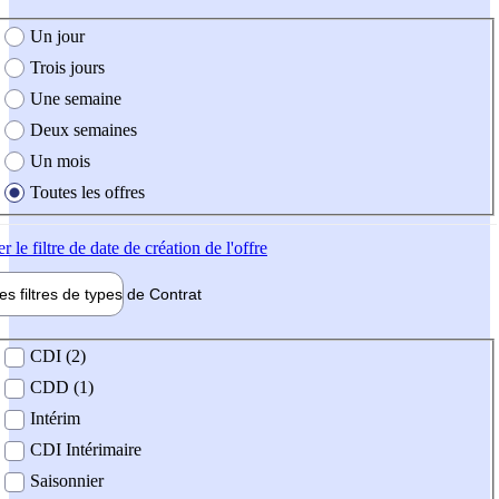
e création de l'offre
Un jour
Trois jours
Une semaine
Deux semaines
Un mois
Toutes les offres
er
le filtre de date de création de l'offre
les filtres de types de
Contrat
de contrat
CDI (2)
CDD (1)
Intérim
CDI Intérimaire
Saisonnier