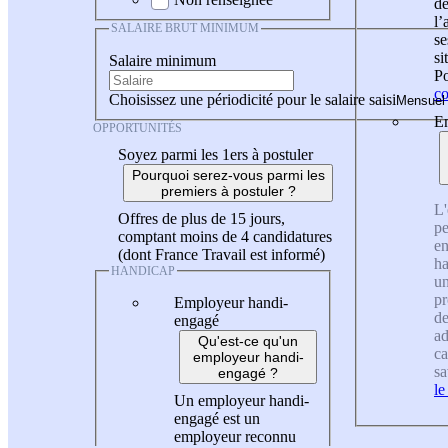
de
l
SALAIRE BRUT MINIMUM
se
si
Salaire minimum
Po
co
Choisissez une périodicité pour le salaire saisi
En
OPPORTUNITÉS
Soyez parmi les 1ers à postuler
Pourquoi serez-vous parmi les
premiers à postuler ?
L'
Offres de plus de 15 jours,
pe
comptant moins de 4 candidatures
en
(dont France Travail est informé)
ha
HANDICAP
un
pr
Employeur handi-
de
engagé
ad
Qu'est-ce qu'un
ca
employeur handi-
sa
engagé ?
le
Un employeur handi-
engagé est un
employeur reconnu