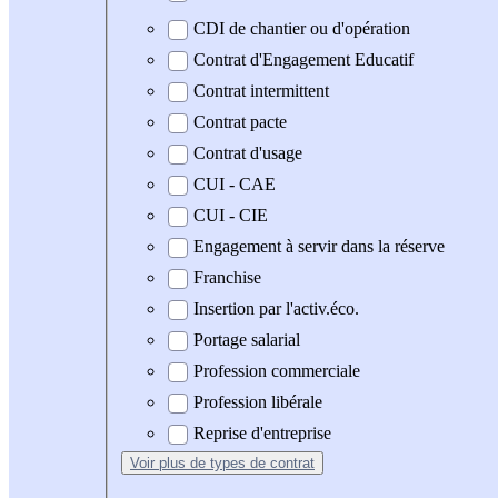
CDI de chantier ou d'opération
Contrat d'Engagement Educatif
Contrat intermittent
Contrat pacte
Contrat d'usage
CUI - CAE
CUI - CIE
Engagement à servir dans la réserve
Franchise
Insertion par l'activ.éco.
Portage salarial
Profession commerciale
Profession libérale
Reprise d'entreprise
Voir plus
de types de contrat