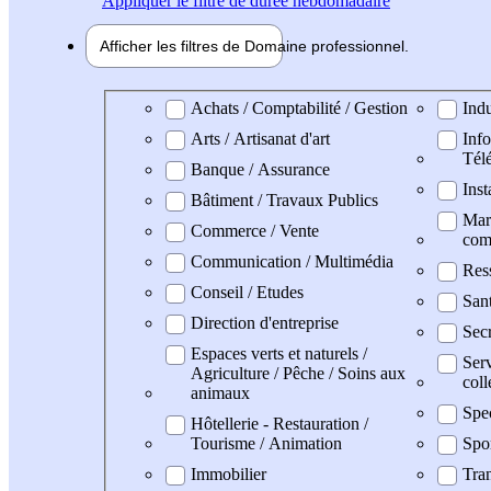
Appliquer
le filtre de durée hebdomadaire
Afficher les filtres de
Domaine pro
fessionnel
Domaine professionel
Achats / Comptabilité / Gestion
Indu
Arts / Artisanat d'art
Info
Tél
Banque / Assurance
Inst
Bâtiment / Travaux Publics
Mark
Commerce / Vente
com
Communication / Multimédia
Res
Conseil / Etudes
San
Direction d'entreprise
Secr
Espaces verts et naturels /
Serv
Agriculture / Pêche / Soins aux
coll
animaux
Spe
Hôtellerie - Restauration /
Tourisme / Animation
Spo
Immobilier
Tran