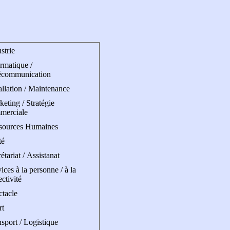
strie
rmatique /
écommunication
allation / Maintenance
eting / Stratégie
merciale
sources Humaines
té
étariat / Assistanat
ices à la personne / à la
ectivité
ctacle
rt
sport / Logistique