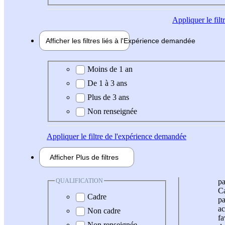
Appliquer
le fil
Afficher les filtres liés à l'
Expérience
demandée
Expérience demandée
Moins de 1 an
De 1 à 3 ans
Plus de 3 ans
Non renseignée
Appliquer
le filtre de l'expérience demandée
Afficher
Plus de
filtres
QUALIFICATION
pa
Ca
Cadre
pa
ac
Non cadre
fa
Non renseignée