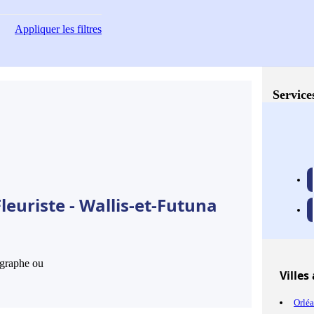
Appliquer
les filtres
Service
leuriste - Wallis-et-Futuna
hographe ou
Villes
Orlé