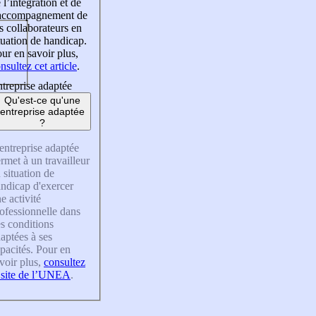
 l’intégration et de
’accompagnement de
s collaborateurs en
tuation de handicap.
ur en savoir plus,
nsultez cet article
.
treprise adaptée
Qu'est-ce qu'une
entreprise adaptée
?
entreprise adaptée
rmet à un travailleur
 situation de
ndicap d'exercer
e activité
ofessionnelle dans
s conditions
aptées à ses
pacités. Pour en
voir plus,
consultez
 site de l’UNEA
.