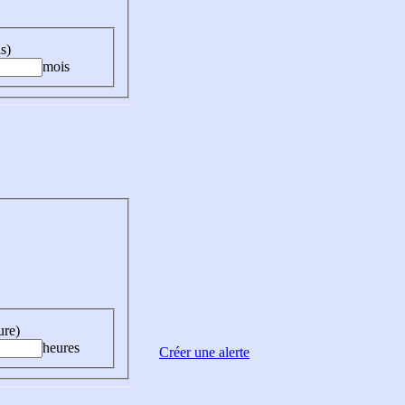
s)
mois
ure)
heures
Créer une alerte