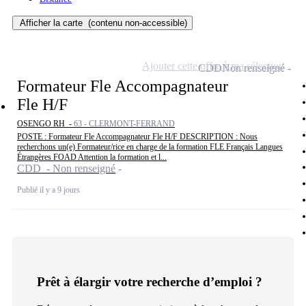
Afficher la carte
(contenu non-accessible)
Ajouter cette offre à ma sélection
CDD
Non renseigné
Formateur Fle Accompagnateur
Fle H/F
OSENGO RH -
63 - CLERMONT-FERRAND
POSTE : Formateur Fle Accompagnateur Fle H/F DESCRIPTION : Nous
recherchons un(e) Formateur/rice en charge de la formation FLE Français Langues
Étrangères FOAD Attention la formation et l...
CDD - Non renseigné
Publié il y a 9 jours
Prêt à élargir votre recherche d’emploi ?