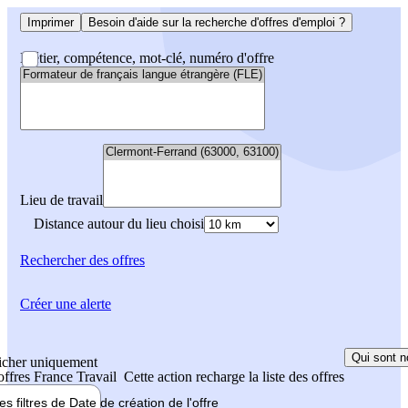
Imprimer
Besoin d'aide sur la recherche d'offres d'emploi ?
Métier, compétence, mot-clé, numéro d'offre
Lieu de travail
Distance autour du lieu choisi
Rechercher
des offres
Créer une alerte
Qui sont n
icher uniquement
 offres France Travail
Cette action recharge la liste des offres
les filtres de
Date de création
de l'offre