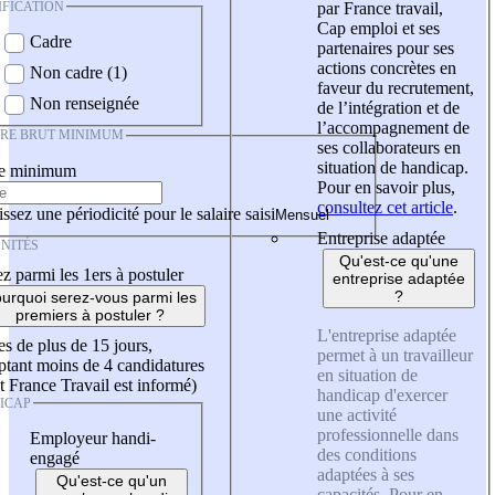
IFICATION
par France travail,
Cap emploi et ses
Cadre
partenaires pour ses
actions concrètes en
Non cadre (1)
faveur du recrutement,
Non renseignée
de l’intégration et de
l’accompagnement de
IRE BRUT MINIMUM
ses collaborateurs en
situation de handicap.
re minimum
Pour en savoir plus,
consultez cet article
.
ssez une périodicité pour le salaire saisi
Entreprise adaptée
NITÉS
Qu'est-ce qu'une
z parmi les 1ers à postuler
entreprise adaptée
?
urquoi serez-vous parmi les
premiers à postuler ?
L'entreprise adaptée
es de plus de 15 jours,
permet à un travailleur
tant moins de 4 candidatures
en situation de
t France Travail est informé)
handicap d'exercer
ICAP
une activité
professionnelle dans
Employeur handi-
des conditions
engagé
adaptées à ses
Qu'est-ce qu'un
capacités. Pour en