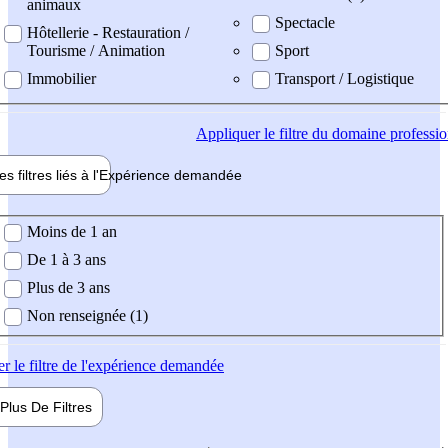
animaux
Spectacle
Hôtellerie - Restauration /
Tourisme / Animation
Sport
Immobilier
Transport / Logistique
Appliquer
le filtre du domaine professi
es filtres liés à l'
Expérience
demandée
ience demandée
Moins de 1 an
De 1 à 3 ans
Plus de 3 ans
Non renseignée (1)
er
le filtre de l'expérience demandée
Plus De
Filtres