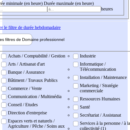
ée minimale (en heure)
Durée maximale (en heure)
heures
er
le filtre de durée hebdomadaire
les filtres de
Domaine pro
fessionnel
ne professionel
Achats / Comptabilité / Gestion
Industrie
Arts / Artisanat d'art
Informatique /
Télécommunication
Banque / Assurance
Installation / Maintenance
Bâtiment / Travaux Publics
Marketing / Stratégie
Commerce / Vente
commerciale
Communication / Multimédia
Ressources Humaines
Conseil / Etudes
Santé
Direction d'entreprise
Secrétariat / Assistanat
Espaces verts et naturels /
Services à la personne / à l
Agriculture / Pêche / Soins aux
collectivité (1)