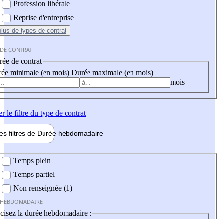
Profession libérale
Reprise d'entreprise
plus
de types de contrat
 DE CONTRAT
ée de contrat
ée minimale (en mois)
Durée maximale (en mois)
mois
er
le filtre du type de contrat
les filtres de
Durée hebdo
madaire
 hebdomadaire
Temps plein
Temps partiel
Non renseignée (1)
 HEBDOMADAIRE
cisez la durée hebdomadaire :