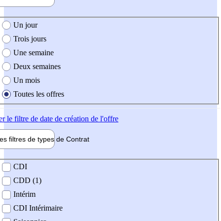
e création de l'offre
Un jour
Trois jours
Une semaine
Deux semaines
Un mois
Toutes les offres
er
le filtre de date de création de l'offre
les filtres de types de
Contrat
de contrat
CDI
CDD (1)
Intérim
CDI Intérimaire