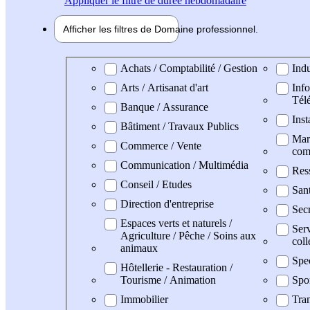
Appliquer
le filtre de durée hebdomadaire
Afficher les filtres de
Domaine pro
fessionnel
Domaine professionel
Achats / Comptabilité / Gestion
Indu
Arts / Artisanat d'art
Info
Tél
Banque / Assurance
Inst
Bâtiment / Travaux Publics
Mark
Commerce / Vente
com
Communication / Multimédia
Res
Conseil / Etudes
San
Direction d'entreprise
Secr
Espaces verts et naturels /
Serv
Agriculture / Pêche / Soins aux
coll
animaux
Spe
Hôtellerie - Restauration /
Tourisme / Animation
Spo
Immobilier
Tran