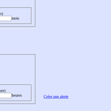
s)
mois
ure)
heures
Créer une alerte