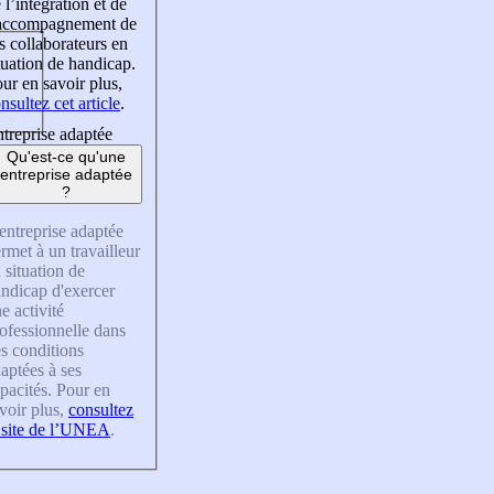
 l’intégration et de
’accompagnement de
s collaborateurs en
tuation de handicap.
ur en savoir plus,
nsultez cet article
.
treprise adaptée
Qu'est-ce qu'une
entreprise adaptée
?
entreprise adaptée
rmet à un travailleur
 situation de
ndicap d'exercer
e activité
ofessionnelle dans
s conditions
aptées à ses
pacités. Pour en
voir plus,
consultez
 site de l’UNEA
.