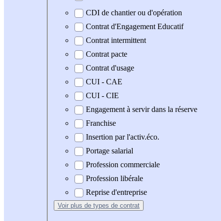
CDI de chantier ou d'opération
Contrat d'Engagement Educatif
Contrat intermittent
Contrat pacte
Contrat d'usage
CUI - CAE
CUI - CIE
Engagement à servir dans la réserve
Franchise
Insertion par l'activ.éco.
Portage salarial
Profession commerciale
Profession libérale
Reprise d'entreprise
Voir plus
de types de contrat