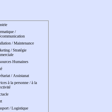
strie
rmatique /
écommunication
allation / Maintenance
eting / Stratégie
merciale
sources Humaines
té
étariat / Assistanat
ices à la personne / à la
ectivité
ctacle
rt
sport / Logistique