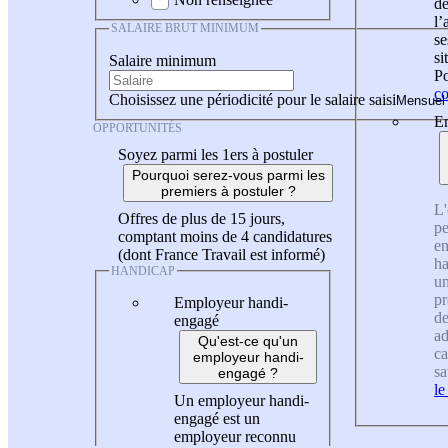
de
l
SALAIRE BRUT MINIMUM
se
si
Salaire minimum
Po
co
Choisissez une périodicité pour le salaire saisi
En
OPPORTUNITÉS
Soyez parmi les 1ers à postuler
Pourquoi serez-vous parmi les
premiers à postuler ?
L'
Offres de plus de 15 jours,
pe
comptant moins de 4 candidatures
en
(dont France Travail est informé)
ha
HANDICAP
un
pr
Employeur handi-
de
engagé
ad
Qu'est-ce qu'un
ca
employeur handi-
sa
engagé ?
le
Un employeur handi-
engagé est un
employeur reconnu