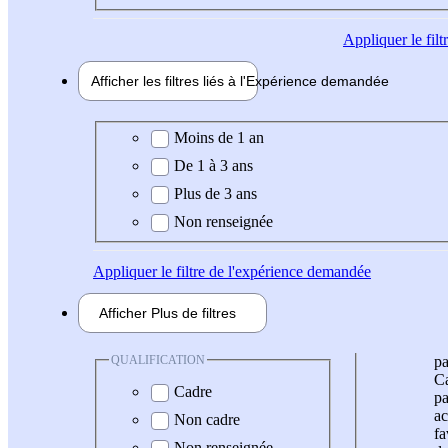
Appliquer
le fil
Afficher les filtres liés à l'
Expérience
demandée
Expérience demandée
Moins de 1 an
De 1 à 3 ans
Plus de 3 ans
Non renseignée
Appliquer
le filtre de l'expérience demandée
Afficher
Plus de
filtres
QUALIFICATION
pa
Ca
Cadre
pa
ac
Non cadre
fa
Non renseignée