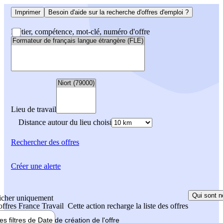
Imprimer
Besoin d'aide sur la recherche d'offres d'emploi ?
Métier, compétence, mot-clé, numéro d'offre
Lieu de travail
Distance autour du lieu choisi
Rechercher
des offres
Créer une alerte
Qui sont n
icher uniquement
 offres France Travail
Cette action recharge la liste des offres
les filtres de
Date de création
de l'offre