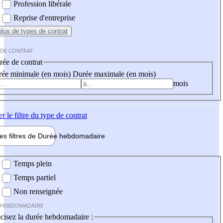
Profession libérale
Reprise d'entreprise
plus
de types de contrat
 DE CONTRAT
ée de contrat
ée minimale (en mois)
Durée maximale (en mois)
mois
er
le filtre du type de contrat
les filtres de
Durée hebdo
madaire
 hebdomadaire
Temps plein
Temps partiel
Non renseignée
 HEBDOMADAIRE
cisez la durée hebdomadaire :