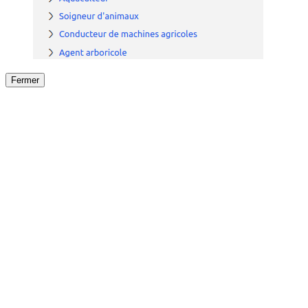
Fermer
Fermer
le détail de l'offre
/
Offre
sur
Offre précéden