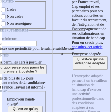
IFICATION
par France travail,
Cap emploi et ses
Cadre
partenaires pour ses
actions concrètes en
Non cadre
faveur du recrutement,
Non renseignée
de l’intégration et de
l’accompagnement de
IRE BRUT MINIMUM
ses collaborateurs en
situation de handicap.
re minimum
Pour en savoir plus,
consultez cet article
.
ssez une périodicité pour le salaire saisi
Entreprise adaptée
NITÉS
Qu'est-ce qu'une
z parmi les 1ers à postuler
entreprise adaptée
?
urquoi serez-vous parmi les
premiers à postuler ?
L'entreprise adaptée
es de plus de 15 jours,
permet à un travailleur
tant moins de 4 candidatures
en situation de
t France Travail est informé)
handicap d'exercer
ICAP
une activité
professionnelle dans
Employeur handi-
des conditions
engagé
adaptées à ses
Qu'est-ce qu'un
capacités. Pour en