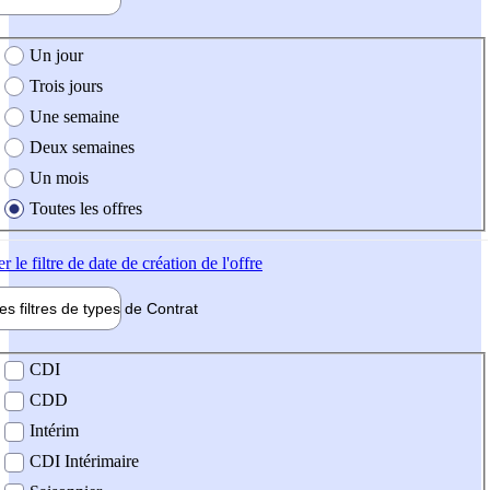
e création de l'offre
Un jour
Trois jours
Une semaine
Deux semaines
Un mois
Toutes les offres
er
le filtre de date de création de l'offre
les filtres de types de
Contrat
de contrat
CDI
CDD
Intérim
CDI Intérimaire