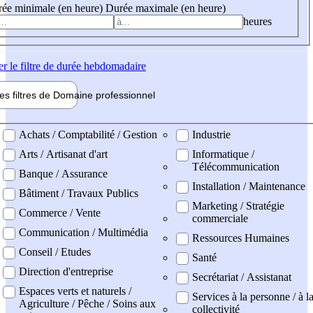
ée minimale (en heure)
Durée maximale (en heure)
heures
er
le filtre de durée hebdomadaire
les filtres de
Domaine pro
fessionnel
ne professionel
Achats / Comptabilité / Gestion
Industrie
Arts / Artisanat d'art
Informatique /
Télécommunication
Banque / Assurance
Installation / Maintenance
Bâtiment / Travaux Publics
Marketing / Stratégie
Commerce / Vente
commerciale
Communication / Multimédia
Ressources Humaines
Conseil / Etudes
Santé
Direction d'entreprise
Secrétariat / Assistanat
Espaces verts et naturels /
Services à la personne / à l
Agriculture / Pêche / Soins aux
collectivité