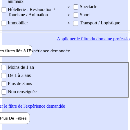
animaux
Spectacle
Hôtellerie - Restauration /
Tourisme / Animation
Sport
Immobilier
Transport / Logistique
Appliquer
le filtre du domaine professi
es filtres liés à l'
Expérience
demandée
ience demandée
Moins de 1 an
De 1 à 3 ans
Plus de 3 ans
Non renseignée
er
le filtre de l'expérience demandée
Plus De
Filtres