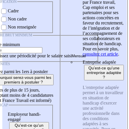
IFICATION
par France travail,
Cap emploi et ses
Cadre
partenaires pour ses
actions concrètes en
Non cadre
faveur du recrutement,
Non renseignée
de l’intégration et de
l’accompagnement de
IRE BRUT MINIMUM
ses collaborateurs en
situation de handicap.
re minimum
Pour en savoir plus,
consultez cet article
.
ssez une périodicité pour le salaire saisi
Entreprise adaptée
NITÉS
Qu'est-ce qu'une
z parmi les 1ers à postuler
entreprise adaptée
?
urquoi serez-vous parmi les
premiers à postuler ?
L'entreprise adaptée
es de plus de 15 jours,
permet à un travailleur
tant moins de 4 candidatures
en situation de
t France Travail est informé)
handicap d'exercer
ICAP
une activité
professionnelle dans
Employeur handi-
des conditions
engagé
adaptées à ses
Qu'est-ce qu'un
capacités. Pour en