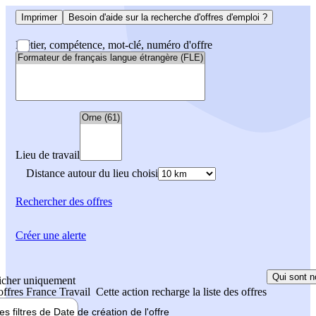
Imprimer
Besoin d'aide sur la recherche d'offres d'emploi ?
Métier, compétence, mot-clé, numéro d'offre
Lieu de travail
Distance autour du lieu choisi
Rechercher
des offres
Créer une alerte
Qui sont n
icher uniquement
 offres France Travail
Cette action recharge la liste des offres
les filtres de
Date de création
de l'offre