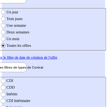
e création de l'offre
Un jour
Trois jours
Une semaine
Deux semaines
Un mois
Toutes les offres
er
le filtre de date de création de l'offre
les filtres de types de
Contrat
de contrat
CDI
CDD
Intérim
CDI Intérimaire