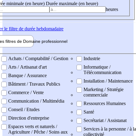
ée minimale (en heure)
Durée maximale (en heure)
heures
er
le filtre de durée hebdomadaire
les filtres de
Domaine pro
fessionnel
ne professionel
Achats / Comptabilité / Gestion
Industrie
Arts / Artisanat d'art
Informatique /
Télécommunication
Banque / Assurance
Installation / Maintenance
Bâtiment / Travaux Publics
Marketing / Stratégie
Commerce / Vente
commerciale
Communication / Multimédia
Ressources Humaines
Conseil / Etudes
Santé
Direction d'entreprise
Secrétariat / Assistanat
Espaces verts et naturels /
Services à la personne / à l
Agriculture / Pêche / Soins aux
collectivité