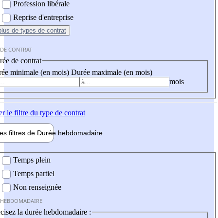
Profession libérale
Reprise d'entreprise
plus
de types de contrat
 DE CONTRAT
ée de contrat
ée minimale (en mois)
Durée maximale (en mois)
mois
er
le filtre du type de contrat
les filtres de
Durée hebdo
madaire
 hebdomadaire
Temps plein
Temps partiel
Non renseignée
 HEBDOMADAIRE
cisez la durée hebdomadaire :