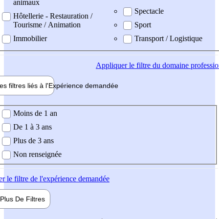
animaux
Spectacle
Hôtellerie - Restauration /
Tourisme / Animation
Sport
Immobilier
Transport / Logistique
Appliquer
le filtre du domaine professi
es filtres liés à l'
Expérience
demandée
ience demandée
Moins de 1 an
De 1 à 3 ans
Plus de 3 ans
Non renseignée
er
le filtre de l'expérience demandée
Plus De
Filtres