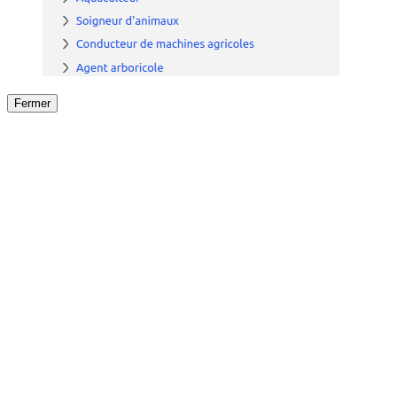
Fermer
Fermer
le détail de l'offre
/
Offre
sur
Offre précéden