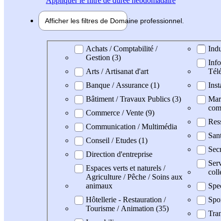
Appliquer
le filtre de durée hebdomadaire
Afficher les filtres de
Domaine pro
fessionnel
Domaine professionel
Achats / Comptabilité /
Indu
Gestion (3)
Info
Arts / Artisanat d'art
Tél
Banque / Assurance (1)
Inst
Bâtiment / Travaux Publics (3)
Mark
com
Commerce / Vente (9)
Res
Communication / Multimédia
Sant
Conseil / Etudes (1)
Secr
Direction d'entreprise
Serv
Espaces verts et naturels /
coll
Agriculture / Pêche / Soins aux
animaux
Spe
Hôtellerie - Restauration /
Spo
Tourisme / Animation (35)
Tran