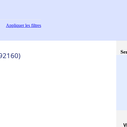
Appliquer
les filtres
Ser
92160)
V