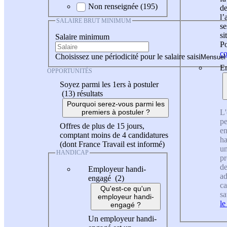
Non renseignée (195)
de
l
SALAIRE BRUT MINIMUM
se
si
Salaire minimum
Po
co
Choisissez une périodicité pour le salaire saisi
En
OPPORTUNITÉS
Soyez parmi les 1ers à postuler
(13)
résultats
Pourquoi serez-vous parmi les
L'
premiers à postuler ?
pe
Offres de plus de 15 jours,
en
comptant moins de 4 candidatures
ha
(dont France Travail est informé)
un
HANDICAP
pr
de
Employeur handi-
ad
engagé (2)
ca
Qu'est-ce qu'un
sa
employeur handi-
le
engagé ?
Un employeur handi-