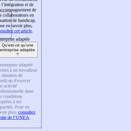
 l’intégration et de
’accompagnement de
s collaborateurs en
tuation de handicap.
ur en savoir plus,
nsultez cet article
.
treprise adaptée
Qu'est-ce qu'une
entreprise adaptée
?
entreprise adaptée
rmet à un travailleur
 situation de
ndicap d'exercer
e activité
ofessionnelle dans
s conditions
aptées à ses
pacités. Pour en
voir plus,
consultez
 site de l’UNEA
.