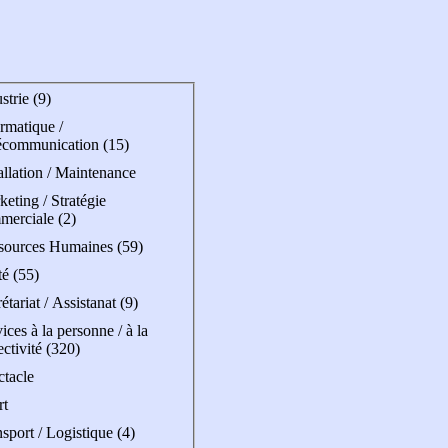
strie (9)
rmatique /
écommunication (15)
allation / Maintenance
eting / Stratégie
merciale (2)
sources Humaines (59)
é (55)
étariat / Assistanat (9)
ices à la personne / à la
ectivité (320)
ctacle
rt
sport / Logistique (4)