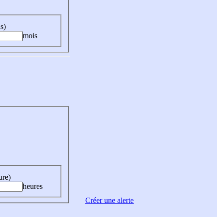
s)
mois
ure)
heures
Créer une alerte