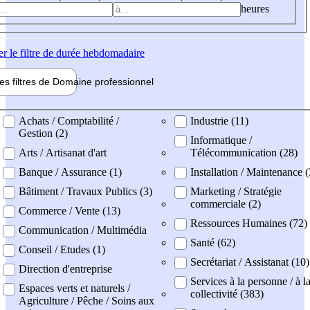
heures
er
le filtre de durée hebdomadaire
les filtres de
Domaine pro
fessionnel
ne professionel
Achats / Comptabilité /
Industrie (11)
Gestion (2)
Informatique /
Arts / Artisanat d'art
Télécommunication (28)
Banque / Assurance (1)
Installation / Maintenance (
Bâtiment / Travaux Publics (3)
Marketing / Stratégie
commerciale (2)
Commerce / Vente (13)
Ressources Humaines (72)
Communication / Multimédia
Santé (62)
Conseil / Etudes (1)
Secrétariat / Assistanat (10)
Direction d'entreprise
Services à la personne / à l
Espaces verts et naturels /
collectivité (383)
Agriculture / Pêche / Soins aux