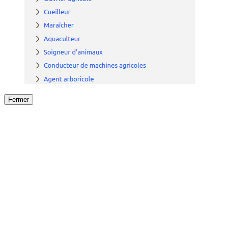
Fermer
Fermer
le détail de l'offre
/
Offre
sur
Offre précéden