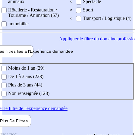
animaux
Spectacle
Hôtellerie - Restauration /
Sport
Tourisme / Animation (57)
Transport / Logistique (4)
Immobilier
Appliquer
le filtre du domaine professi
es filtres liés à l'
Expérience
demandée
ience demandée
Moins de 1 an (29)
De 1 à 3 ans (228)
Plus de 3 ans (44)
Non renseignée (128)
er
le filtre de l'expérience demandée
Plus De
Filtres