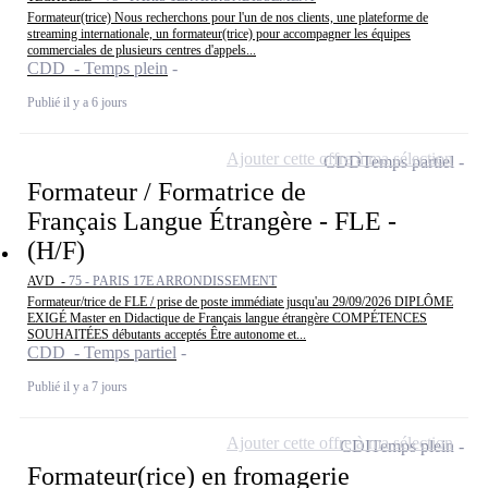
Formateur(trice) Nous recherchons pour l'un de nos clients, une plateforme de
streaming internationale, un formateur(trice) pour accompagner les équipes
commerciales de plusieurs centres d'appels...
CDD - Temps plein
Publié il y a 6 jours
Ajouter cette offre à ma sélection
CDD
Temps partiel
Formateur / Formatrice de
Français Langue Étrangère - FLE -
(H/F)
AVD -
75 - PARIS 17E ARRONDISSEMENT
Formateur/trice de FLE / prise de poste immédiate jusqu'au 29/09/2026 DIPLÔME
EXIGÉ Master en Didactique de Français langue étrangère COMPÉTENCES
SOUHAITÉES débutants acceptés Être autonome et...
CDD - Temps partiel
Publié il y a 7 jours
Ajouter cette offre à ma sélection
CDI
Temps plein
Formateur(rice) en fromagerie