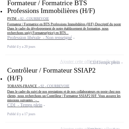
Formateur / Formatrice BTS
Professions Immobilières (H/F)
PSTM -
92 - COURBEVOIE
Formateur / Formatrice en BTS Professions Immobilières (H/F) Descriptif du poste
Dans le cadre du développement de notre établissement de formation, nous
recherchons un(e) Formateur(trice) en BTS...
Profession libérale - Non renseigné
Publié il y a 20 jours
Ajouter cette offre à ma sélection
CDI
Temps plein
Contrôleur / Formateur SSIAP2
(H/F)
TORANN-FRANCE -
92 - COURBEVOIE
Dans le cadre du suivi de nos prestations et de nos collaborateurs en poste chez nos
clients, nous recherchons un Contrôleur / Formateur SSIAP2 H/F. Vous assurez les
missions suivantes : -...
CDI - Temps plein
Publié il y a 17 jours
Ajouter cette offre à ma sélection