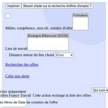
Imprimer
Besoin d'aide sur la recherche d'offres d'emploi ?
Métier, compétence, mot-clé, numéro d'offre
Lieu de travail
Distance autour du lieu choisi
Rechercher
des offres
Créer une alerte
Qui sont n
icher uniquement
 offres France Travail
Cette action recharge la liste des offres
les filtres de
Date de création
de l'offre