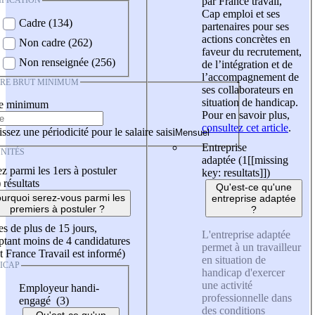
IFICATION
par France travail,
Cap emploi et ses
Cadre (134)
partenaires pour ses
actions concrètes en
Non cadre (262)
faveur du recrutement,
Non renseignée (256)
de l’intégration et de
l’accompagnement de
IRE BRUT MINIMUM
ses collaborateurs en
situation de handicap.
re minimum
Pour en savoir plus,
consultez cet article
.
ssez une périodicité pour le salaire saisi
Entreprise
NITÉS
adaptée (1
[[missing
z parmi les 1ers à postuler
key: resultats]]
)
)
résultats
Qu'est-ce qu'une
urquoi serez-vous parmi les
entreprise adaptée
premiers à postuler ?
?
es de plus de 15 jours,
L'entreprise adaptée
tant moins de 4 candidatures
permet à un travailleur
t France Travail est informé)
en situation de
ICAP
handicap d'exercer
une activité
Employeur handi-
professionnelle dans
engagé (3)
des conditions
Qu'est-ce qu'un