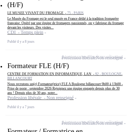
(H/F)
LE MUSEE VIVANT DU FROMAGE -
75 - PARIS
Le Musée du Fromage est le seul musée en France dédié à la tradition fromagère
française. Opéré par une équipe de fromagers passionnés, on y fabrique du fromage
devant les visiteurs. Des visites...
CDI - Temps plein
Publié il y a 8 jours
Ajouter cette offre à ma sélection
Profession libérale
Non renseigné
Formateur FLE (H/F)
CENTRE DE FORMATION EN INFORMATIQUE, LAN -
92 - BOULOGNE-
BILLANCOURT
Nous recrutons un(e) Formateur(trice) FLE A Boulogne billancourt 9h00 à 13h00 -
Prise de poste : septembre 2026 Rejoignez une équipe engagée depuis plus de 30
ans ! Depuis plus de 30 ans, notre...
Profession libérale - Non renseigné
Publié il y a 7 jours
Ajouter cette offre à ma sélection
Profession libérale
Non renseigné
Formateur / Formatrice en