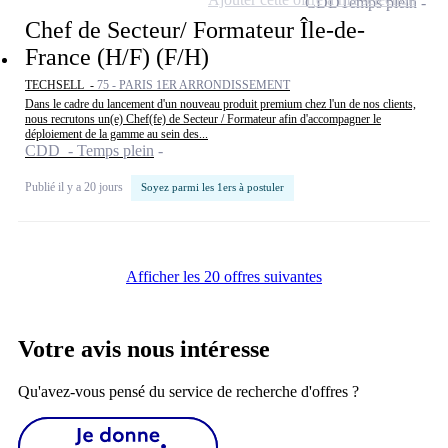
CDD
Temps plein
Chef de Secteur/ Formateur Île-de-
France (H/F) (F/H)
TECHSELL -
75 - PARIS 1ER ARRONDISSEMENT
Dans le cadre du lancement d'un nouveau produit premium chez l'un de nos clients,
nous recrutons un(e) Chef(fe) de Secteur / Formateur afin d'accompagner le
déploiement de la gamme au sein des...
CDD - Temps plein
Publié il y a 20 jours
Soyez parmi les 1ers à postuler
Afficher les 20 offres suivantes
Votre avis nous intéresse
Qu'avez-vous pensé du service de recherche d'offres ?