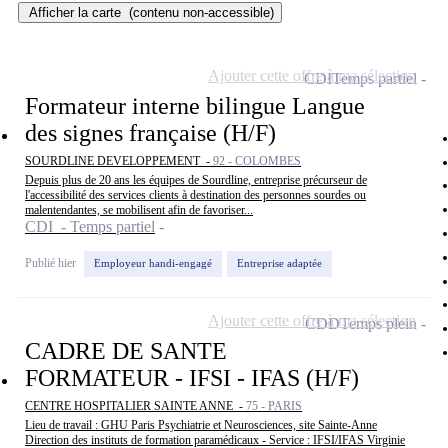
Afficher la carte
(contenu non-accessible)
Ajouter cette offre à ma sélection
CDI
Temps partiel
Formateur interne bilingue Langue
des signes française (H/F)
SOURDLINE DEVELOPPEMENT -
92 - COLOMBES
Depuis plus de 20 ans les équipes de Sourdline, entreprise précurseur de
l'accessibilité des services clients à destination des personnes sourdes ou
malentendantes, se mobilisent afin de favoriser...
CDI - Temps partiel
Publié hier
Employeur handi-engagé
Entreprise adaptée
Ajouter cette offre à ma sélection
CDD
Temps plein
CADRE DE SANTE
FORMATEUR - IFSI - IFAS (H/F)
CENTRE HOSPITALIER SAINTE ANNE -
75 - PARIS
Lieu de travail : GHU Paris Psychiatrie et Neurosciences, site Sainte-Anne
Direction des instituts de formation paramédicaux - Service : IFSI/IFAS Virginie