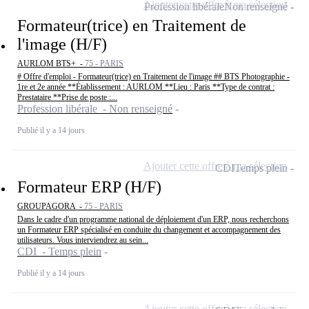
Ajouter cette offre à ma sélection
Profession libérale
Non renseigné
Formateur(trice) en Traitement de
l'image (H/F)
AURLOM BTS+ -
75 - PARIS
# Offre d'emploi - Formateur(trice) en Traitement de l'image ## BTS Photographie -
1re et 2e année **Établissement : AURLOM **Lieu : Paris **Type de contrat :
Prestataire **Prise de poste :...
Profession libérale - Non renseigné
Publié il y a 14 jours
Ajouter cette offre à ma sélection
CDI
Temps plein
Formateur ERP (H/F)
GROUPAGORA -
75 - PARIS
Dans le cadre d'un programme national de déploiement d'un ERP, nous recherchons
un Formateur ERP spécialisé en conduite du changement et accompagnement des
utilisateurs. Vous interviendrez au sein...
CDI - Temps plein
Publié il y a 14 jours
Ajouter cette offre à ma sélection