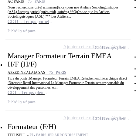
AC PARIS -
75 - PARIS
Nous recherchons un(e) animateur(trice) pour nos Ateliers Sociolinguistiques
(ASL) à temps partiel (après-midi, soirées) **Qu'est-ce que les Ateliers
Sociolinguistiques (ASL) ?** Les Ateliers...
CDD - Temps partiel
Publié il y a 6 jours
Ajouter cette offre à ma sélection
CDI
Temps plein
Manager Formateur Terrain EMEA
H/F (H/F)
AZZEDINE ALAIA SAS -
75 - PARIS
Titre du poste :Manager Formateur Terrain EMEA Rattachement hiérarchique direct
:Directeur Retail International Le Manager Formateur Terrain sera responsable du
développement des personnes, en...
CDI - Temps plein
Publié il y a 6 jours
Ajouter cette offre à ma sélection
CDD
Temps plein
Formateur (F/H)
TECHSELL -
75 - PARIS 1ER ARRONDISSEMENT