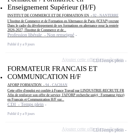
Enseignement Supérieur (H/F)
INSTITUT DE COMMERCE ET DE FORMATION EN -
92 - NANTERRE
L'Institut de Commerce et de Formation en Alternance de Paris (ICFAP) recrute
Dans le cadre du développement de ses formations en alternance pour la rentrée
2026-2027, l'Institut de Commerce et de...
Profession libérale - Non renseigné
Publié il y a 9 jours
Ajouter cette offre à ma sélection
CDI
Temps plein
FORMATEUR FRANCAIS ET
COMMUNICATION H/F
AFORP FORMATION -
94 - CACHAN
Cette offre d'emploi est confiée à France Travail par LINDUSTRIE-RECRUTE.FR
Afin de renforcer son offre de service, l'AFORP recherche un(e) : Formateur (trice)
en Français et Communication H/F sur...
CDI - Temps plein
Publié il y a 9 jours
Ajouter cette offre à ma sélection
CDI
Temps plein