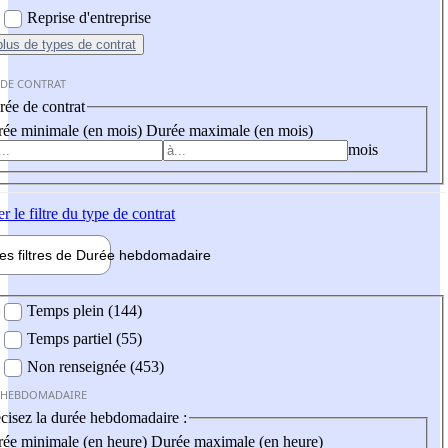
Reprise d'entreprise
plus
de types de contrat
 DE CONTRAT
ée de contrat
ée minimale (en mois)
Durée maximale (en mois)
mois
er
le filtre du type de contrat
les filtres de
Durée hebdo
madaire
 hebdomadaire
Temps plein (144)
Temps partiel (55)
Non renseignée (453)
 HEBDOMADAIRE
cisez la durée hebdomadaire :
ée minimale (en heure)
Durée maximale (en heure)