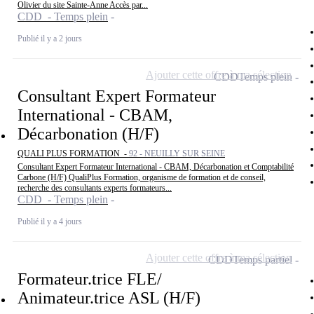
Olivier du site Sainte-Anne Accès par...
CDD - Temps plein
Publié il y a 2 jours
Ajouter cette offre à ma sélection
CDD
Temps plein
Consultant Expert Formateur
International - CBAM,
Décarbonation (H/F)
QUALI PLUS FORMATION -
92 - NEUILLY SUR SEINE
Consultant Expert Formateur International - CBAM, Décarbonation et Comptabilité
Carbone (H/F) QualiPlus Formation, organisme de formation et de conseil,
recherche des consultants experts formateurs...
CDD - Temps plein
Publié il y a 4 jours
Ajouter cette offre à ma sélection
CDD
Temps partiel
Formateur.trice FLE/
Animateur.trice ASL (H/F)