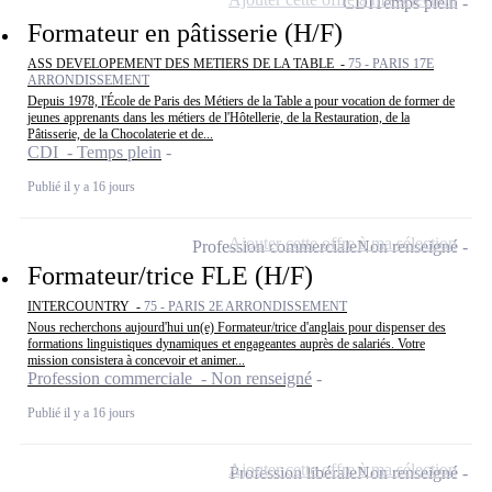
CDI
Temps plein
Formateur en pâtisserie (H/F)
ASS DEVELOPEMENT DES METIERS DE LA TABLE -
75 - PARIS 17E
ARRONDISSEMENT
Depuis 1978, l'École de Paris des Métiers de la Table a pour vocation de former de
jeunes apprenants dans les métiers de l'Hôtellerie, de la Restauration, de la
Pâtisserie, de la Chocolaterie et de...
CDI - Temps plein
Publié il y a 16 jours
Ajouter cette offre à ma sélection
Profession commerciale
Non renseigné
Formateur/trice FLE (H/F)
INTERCOUNTRY -
75 - PARIS 2E ARRONDISSEMENT
Nous recherchons aujourd'hui un(e) Formateur/trice d'anglais pour dispenser des
formations linguistiques dynamiques et engageantes auprès de salariés. Votre
mission consistera à concevoir et animer...
Profession commerciale - Non renseigné
Publié il y a 16 jours
Ajouter cette offre à ma sélection
Profession libérale
Non renseigné