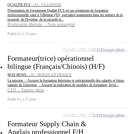
QUALITE FCS -
93 - VILLEPINTE
Présentation de l'organisme Qualité FCS est un organisme de formation
professionnelle situé à Villepinte (93), spécialisé notamment dans les métiers de la
propreté, de l'hygiène, de la sécurité et...
Profession libérale - Non renseigné
Publié il y a 13 jours
Ajouter cette offre à ma sélection
CDI
Temps plein
Formateur(trice) opérationnel
bilingue (Français/Chinois) (H/F)
MAE BOWL -
95 - ROISSY EN FRANCE
La mission : - Assurer la formation théorique et opérationnelle des salariés et futurs
salariés de l'enseigne ; - Assurer la réalisation de modules de formation, livret...
CDI - Temps plein
Publié il y a 17 jours
Ajouter cette offre à ma sélection
CDI
Temps plein
Formateur Supply Chain &
Anglais professionnel F/H