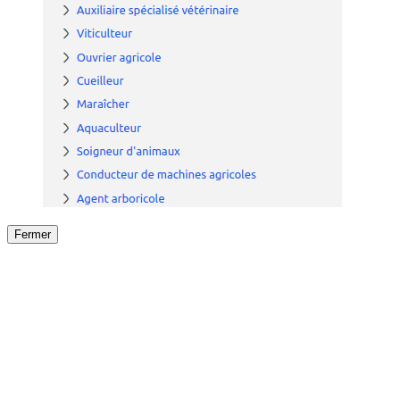
Fermer
Fermer
le détail de l'offre
/
Offre
sur
Offre précéden