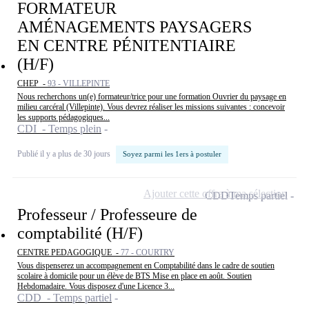
FORMATEUR
AMÉNAGEMENTS PAYSAGERS
EN CENTRE PÉNITENTIAIRE
(H/F)
CHEP -
93 - VILLEPINTE
Nous recherchons un(e) formateur/trice pour une formation Ouvrier du paysage en
milieu carcéral (Villepinte). Vous devrez réaliser les missions suivantes : concevoir
les supports pédagogiques...
CDI - Temps plein
Publié il y a plus de 30 jours
Soyez parmi les 1ers à postuler
Ajouter cette offre à ma sélection
CDD
Temps partiel
Professeur / Professeure de
comptabilité (H/F)
CENTRE PEDAGOGIQUE -
77 - COURTRY
Vous dispenserez un accompagnement en Comptabilité dans le cadre de soutien
scolaire à domicile pour un élève de BTS Mise en place en août. Soutien
Hebdomadaire. Vous disposez d'une Licence 3...
CDD - Temps partiel