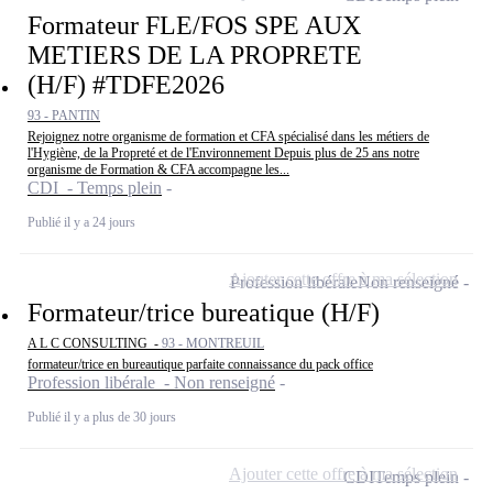
Formateur FLE/FOS SPE AUX
METIERS DE LA PROPRETE
(H/F) #TDFE2026
93 - PANTIN
Rejoignez notre organisme de formation et CFA spécialisé dans les métiers de
l'Hygiène, de la Propreté et de l'Environnement Depuis plus de 25 ans notre
organisme de Formation & CFA accompagne les...
CDI - Temps plein
Publié il y a 24 jours
Ajouter cette offre à ma sélection
Profession libérale
Non renseigné
Formateur/trice bureatique (H/F)
A L C CONSULTING -
93 - MONTREUIL
formateur/trice en bureautique parfaite connaissance du pack office
Profession libérale - Non renseigné
Publié il y a plus de 30 jours
Ajouter cette offre à ma sélection
CDI
Temps plein