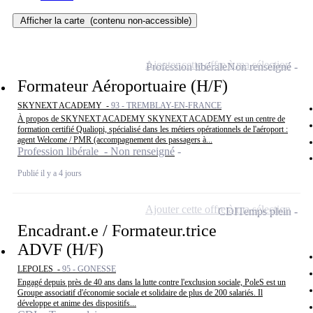
Afficher la carte
(contenu non-accessible)
Ajouter cette offre à ma sélection
Profession libérale
Non renseigné
Formateur Aéroportuaire (H/F)
SKYNEXT ACADEMY -
93 - TREMBLAY-EN-FRANCE
À propos de SKYNEXT ACADEMY SKYNEXT ACADEMY est un centre de
formation certifié Qualiopi, spécialisé dans les métiers opérationnels de l'aéroport :
agent Welcome / PMR (accompagnement des passagers à...
Profession libérale - Non renseigné
Publié il y a 4 jours
Ajouter cette offre à ma sélection
CDI
Temps plein
Encadrant.e / Formateur.trice
ADVF (H/F)
LEPOLES -
95 - GONESSE
Engagé depuis près de 40 ans dans la lutte contre l'exclusion sociale, PoleS est un
Groupe associatif d'économie sociale et solidaire de plus de 200 salariés. Il
développe et anime des dispositifs...