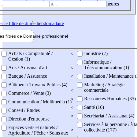
heures
er
le filtre de durée hebdomadaire
les filtres de
Domaine pro
fessionnel
ne professionel
Achats / Comptabilité /
Industrie (7)
Gestion (1)
Informatique /
Arts / Artisanat d'art
Télécommunication (1)
Banque / Assurance
Installation / Maintenance (
Bâtiment / Travaux Publics (4)
Marketing / Stratégie
commerciale
Commerce / Vente (3)
Ressources Humaines (35)
Communication / Multimédia (1)
Santé (16)
Conseil / Etudes
Secrétariat / Assistanat (4)
Direction d'entreprise
Services à la personne / à l
Espaces verts et naturels /
collectivité (177)
Agriculture / Pêche / Soins aux