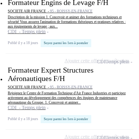
Formateur Engins de Levage F/H
SOCIETE AIR FRANCE -
95 - ROISSY-EN-FRANCE
Description de la mission 1. Concevoir et animer des formations techniques et
sécurité Vous assurez l'animation de formations théoriques et pratiques relatives :
aux équipements de levage ; aux...
CDI - Temps plein
Publié il y a 18 jours
Soyez parmi les 1ers à postuler
Ajouter cette offre à ma sélection
CDI
Temps plein
Formateur Expert Structures
Aéronautiques F/H
SOCIETE AIR FRANCE -
95 - ROISSY-EN-FRANCE
Rejoignez le Centre de Formation Technique d'Air France Industries et participez
activement au développement des compétences des équipes de maintenance
aéronautique du Groupe. 1. Concevoir et animer...
CDI - Temps plein
Publié il y a 18 jours
Soyez parmi les 1ers à postuler
Ajouter cette offre à ma sélection
CDI
Temps plein