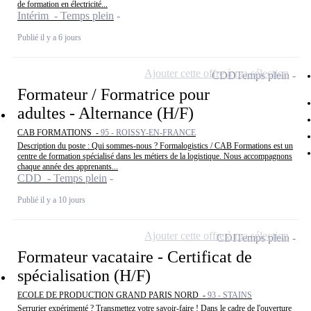
de formation en électricité...
Intérim - Temps plein
Publié il y a 6 jours
Ajouter cette offre à ma sélection
CDD
Temps plein
Formateur / Formatrice pour
adultes - Alternance (H/F)
CAB FORMATIONS -
95 - ROISSY-EN-FRANCE
Description du poste : Qui sommes-nous ? Formalogistics / CAB Formations est un
centre de formation spécialisé dans les métiers de la logistique. Nous accompagnons
chaque année des apprenants...
CDD - Temps plein
Publié il y a 10 jours
Ajouter cette offre à ma sélection
CDI
Temps plein
Formateur vacataire - Certificat de
spécialisation (H/F)
ECOLE DE PRODUCTION GRAND PARIS NORD -
93 - STAINS
Serrurier expérimenté ? Transmettez votre savoir-faire ! Dans le cadre de l'ouverture