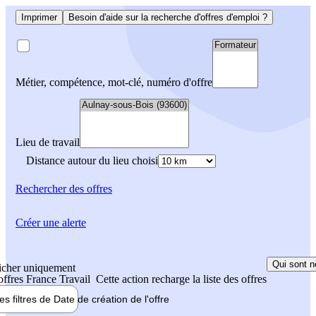
Imprimer
Besoin d'aide sur la recherche d'offres d'emploi ?
Métier, compétence, mot-clé, numéro d'offre
Lieu de travail
Distance autour du lieu choisi
Rechercher
des offres
Créer une alerte
Qui sont n
icher uniquement
 offres France Travail
Cette action recharge la liste des offres
les filtres de
Date de création
de l'offre