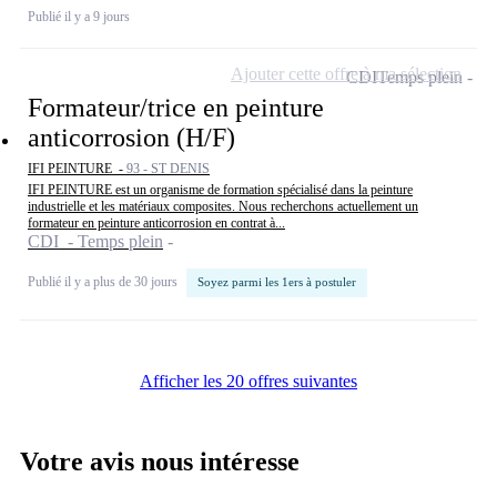
Publié il y a 9 jours
Ajouter cette offre à ma sélection
CDI
Temps plein
Formateur/trice en peinture
anticorrosion (H/F)
IFI PEINTURE -
93 - ST DENIS
IFI PEINTURE est un organisme de formation spécialisé dans la peinture
industrielle et les matériaux composites. Nous recherchons actuellement un
formateur en peinture anticorrosion en contrat à...
CDI - Temps plein
Publié il y a plus de 30 jours
Soyez parmi les 1ers à postuler
Afficher les 20 offres suivantes
Votre avis nous intéresse