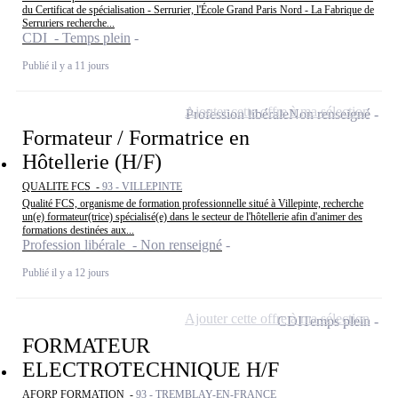
du Certificat de spécialisation - Serrurier, l'École Grand Paris Nord - La Fabrique de
Serruriers recherche...
CDI - Temps plein
Publié il y a 11 jours
Ajouter cette offre à ma sélection
Profession libérale
Non renseigné
Formateur / Formatrice en
Hôtellerie (H/F)
QUALITE FCS -
93 - VILLEPINTE
Qualité FCS, organisme de formation professionnelle situé à Villepinte, recherche
un(e) formateur(trice) spécialisé(e) dans le secteur de l'hôtellerie afin d'animer des
formations destinées aux...
Profession libérale - Non renseigné
Publié il y a 12 jours
Ajouter cette offre à ma sélection
CDI
Temps plein
FORMATEUR
ELECTROTECHNIQUE H/F
AFORP FORMATION -
93 - TREMBLAY-EN-FRANCE