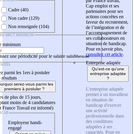
IFICATION
par France travail,
Cap emploi et ses
Cadre (40)
partenaires pour ses
actions concrètes en
Non cadre (129)
faveur du recrutement,
Non renseignée (104)
de l’intégration et de
l’accompagnement de
IRE BRUT MINIMUM
ses collaborateurs en
situation de handicap.
re minimum
Pour en savoir plus,
consultez cet article
.
ssez une périodicité pour le salaire saisi
Entreprise adaptée
NITÉS
Qu'est-ce qu'une
z parmi les 1ers à postuler
entreprise adaptée
)
résultats
?
urquoi serez-vous parmi les
L'entreprise adaptée
premiers à postuler ?
permet à un travailleur
es de plus de 15 jours,
en situation de
tant moins de 4 candidatures
handicap d'exercer
t France Travail est informé)
une activité
ICAP
professionnelle dans
des conditions
Employeur handi-
adaptées à ses
engagé
capacités. Pour en
Qu'est-ce qu'un