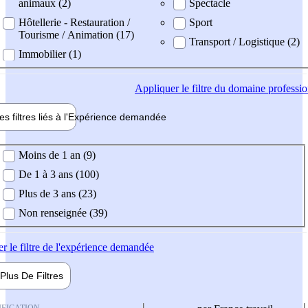
animaux (2)
Spectacle
Hôtellerie - Restauration /
Sport
Tourisme / Animation (17)
Transport / Logistique (2)
Immobilier (1)
Appliquer
le filtre du domaine professi
es filtres liés à l'
Expérience
demandée
ience demandée
Moins de 1 an (9)
De 1 à 3 ans (100)
Plus de 3 ans (23)
Non renseignée (39)
er
le filtre de l'expérience demandée
Plus De
Filtres