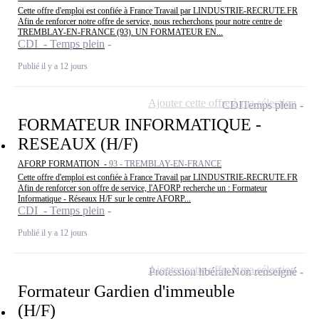
Cette offre d'emploi est confiée à France Travail par LINDUSTRIE-RECRUTE.FR
Afin de renforcer notre offre de service, nous recherchons pour notre centre de
TREMBLAY-EN-FRANCE (93). UN FORMATEUR EN...
CDI - Temps plein
Publié il y a 12 jours
Ajouter cette offre à ma sélection
CDI
Temps plein
FORMATEUR INFORMATIQUE -
RESEAUX (H/F)
AFORP FORMATION -
93 - TREMBLAY-EN-FRANCE
Cette offre d'emploi est confiée à France Travail par LINDUSTRIE-RECRUTE.FR
Afin de renforcer son offre de service, l'AFORP recherche un : Formateur
Informatique - Réseaux H/F sur le centre AFORP...
CDI - Temps plein
Publié il y a 12 jours
Ajouter cette offre à ma sélection
Profession libérale
Non renseigné
Formateur Gardien d'immeuble
(H/F)