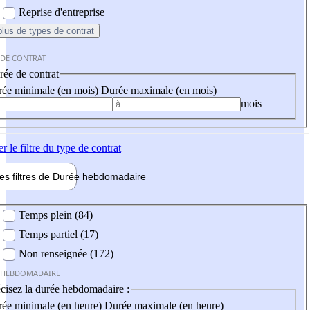
Reprise d'entreprise
plus
de types de contrat
 DE CONTRAT
ée de contrat
ée minimale (en mois)
Durée maximale (en mois)
mois
er
le filtre du type de contrat
les filtres de
Durée hebdo
madaire
 hebdomadaire
Temps plein (84)
Temps partiel (17)
Non renseignée (172)
 HEBDOMADAIRE
cisez la durée hebdomadaire :
ée minimale (en heure)
Durée maximale (en heure)