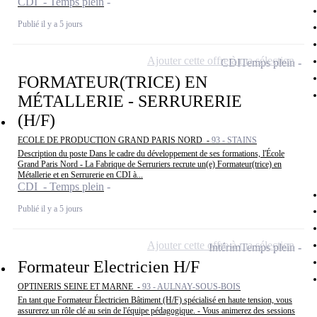
CDI - Temps plein
Publié il y a 5 jours
Ajouter cette offre à ma sélection
CDI
Temps plein
FORMATEUR(TRICE) EN
MÉTALLERIE - SERRURERIE
(H/F)
ECOLE DE PRODUCTION GRAND PARIS NORD -
93 - STAINS
Description du poste Dans le cadre du développement de ses formations, l'École
Grand Paris Nord - La Fabrique de Serruriers recrute un(e) Formateur(trice) en
Métallerie et en Serrurerie en CDI à...
CDI - Temps plein
Publié il y a 5 jours
Ajouter cette offre à ma sélection
Intérim
Temps plein
Formateur Electricien H/F
OPTINERIS SEINE ET MARNE -
93 - AULNAY-SOUS-BOIS
En tant que Formateur Électricien Bâtiment (H/F) spécialisé en haute tension, vous
assurerez un rôle clé au sein de l'équipe pédagogique. - Vous animerez des sessions