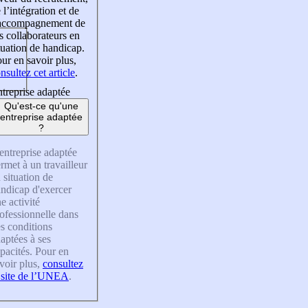
 l’intégration et de
’accompagnement de
s collaborateurs en
tuation de handicap.
ur en savoir plus,
nsultez cet article
.
treprise adaptée
Qu'est-ce qu'une
entreprise adaptée
?
entreprise adaptée
rmet à un travailleur
 situation de
ndicap d'exercer
e activité
ofessionnelle dans
s conditions
aptées à ses
pacités. Pour en
voir plus,
consultez
 site de l’UNEA
.