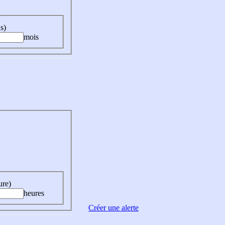
s)
mois
ure)
heures
Créer une alerte