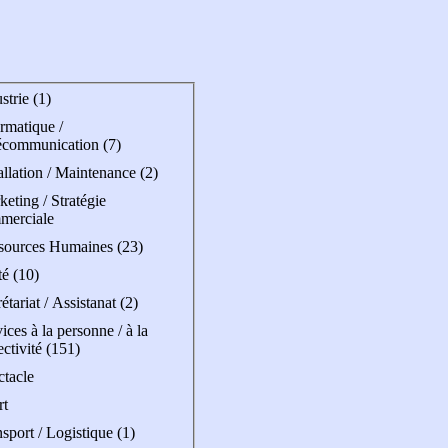
strie (1)
rmatique /
écommunication (7)
allation / Maintenance (2)
eting / Stratégie
merciale
sources Humaines (23)
é (10)
étariat / Assistanat (2)
ices à la personne / à la
ectivité (151)
ctacle
rt
sport / Logistique (1)