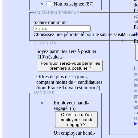
Non renseignée (87)
de
l
SALAIRE BRUT MINIMUM
se
si
Salaire minimum
Po
co
Choisissez une périodicité pour le salaire saisi
En
OPPORTUNITÉS
Soyez parmi les 1ers à postuler
(10)
résultats
Pourquoi serez-vous parmi les
L'
premiers à postuler ?
pe
Offres de plus de 15 jours,
en
comptant moins de 4 candidatures
ha
(dont France Travail est informé)
un
HANDICAP
pr
de
Employeur handi-
ad
engagé (5)
ca
Qu'est-ce qu'un
sa
employeur handi-
le
engagé ?
Un employeur handi-