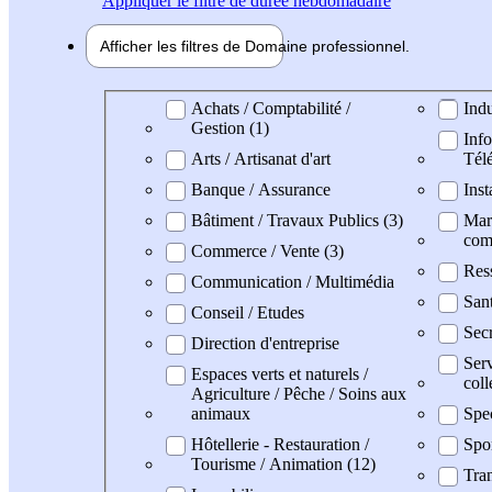
Appliquer
le filtre de durée hebdomadaire
Afficher les filtres de
Domaine pro
fessionnel
Domaine professionel
Achats / Comptabilité /
Indu
Gestion (1)
Info
Arts / Artisanat d'art
Tél
Banque / Assurance
Inst
Bâtiment / Travaux Publics (3)
Mark
com
Commerce / Vente (3)
Res
Communication / Multimédia
Sant
Conseil / Etudes
Secr
Direction d'entreprise
Serv
Espaces verts et naturels /
coll
Agriculture / Pêche / Soins aux
animaux
Spe
Hôtellerie - Restauration /
Spo
Tourisme / Animation (12)
Tran