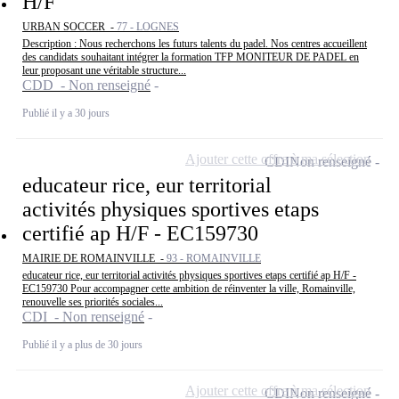
H/F
URBAN SOCCER -
77 - LOGNES
Description : Nous recherchons les futurs talents du padel. Nos centres accueillent
des candidats souhaitant intégrer la formation TFP MONITEUR DE PADEL en
leur proposant une véritable structure...
CDD - Non renseigné
Publié il y a 30 jours
Ajouter cette offre à ma sélection
CDI
Non renseigné
educateur rice, eur territorial
activités physiques sportives etaps
certifié ap H/F - EC159730
MAIRIE DE ROMAINVILLE -
93 - ROMAINVILLE
educateur rice, eur territorial activités physiques sportives etaps certifié ap H/F -
EC159730 Pour accompagner cette ambition de réinventer la ville, Romainville,
renouvelle ses priorités sociales...
CDI - Non renseigné
Publié il y a plus de 30 jours
Ajouter cette offre à ma sélection
CDI
Non renseigné