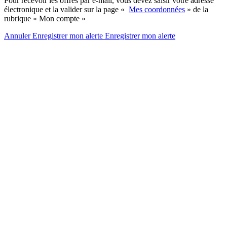
Pour recevoir les offres par e-mail, vous devez saisir votre adresse
électronique et la valider sur la page «
Mes coordonnées
» de la
rubrique « Mon compte »
Annuler
Enregistrer mon alerte
Enregistrer
mon alerte