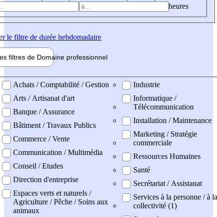
heures
er
le filtre de durée hebdomadaire
les filtres de
Domaine pro
fessionnel
ne professionel
Achats / Comptabilité / Gestion
Industrie
Arts / Artisanat d'art
Informatique /
Télécommunication
Banque / Assurance
Installation / Maintenance
Bâtiment / Travaux Publics
Marketing / Stratégie
Commerce / Vente
commerciale
Communication / Multimédia
Ressources Humaines
Conseil / Etudes
Santé
Direction d'entreprise
Secrétariat / Assistanat
Espaces verts et naturels /
Services à la personne / à l
Agriculture / Pêche / Soins aux
collectivité (1)
animaux