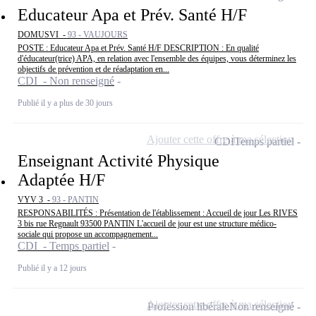
Educateur Apa et Prév. Santé H/F
DOMUSVI -
93 - VAUJOURS
POSTE : Educateur Apa et Prév. Santé H/F DESCRIPTION : En qualité
d'éducateur(trice) APA, en relation avec l'ensemble des équipes, vous déterminez les
objectifs de prévention et de réadaptation en...
CDI - Non renseigné
Publié il y a plus de 30 jours
Ajouter cette offre à ma sélection
CDI
Temps partiel
Enseignant Activité Physique
Adaptée H/F
VYV 3 -
93 - PANTIN
RESPONSABILITÉS : Présentation de l'établissement : Accueil de jour Les RIVES
3 bis rue Regnault 93500 PANTIN L'accueil de jour est une structure médico-
sociale qui propose un accompagnement...
CDI - Temps partiel
Publié il y a 12 jours
Ajouter cette offre à ma sélection
Profession libérale
Non renseigné