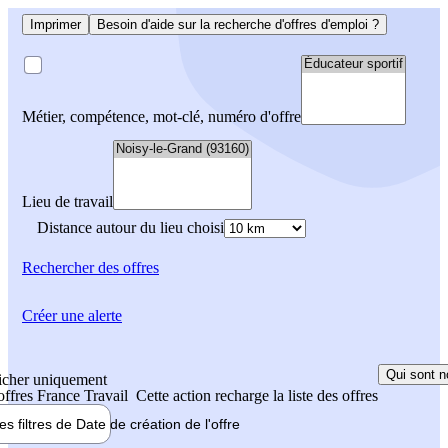
Imprimer
Besoin d'aide sur la recherche d'offres d'emploi ?
Métier, compétence, mot-clé, numéro d'offre
Lieu de travail
Distance autour du lieu choisi
Rechercher
des offres
Créer une alerte
Qui sont n
icher uniquement
 offres France Travail
Cette action recharge la liste des offres
les filtres de
Date de création
de l'offre