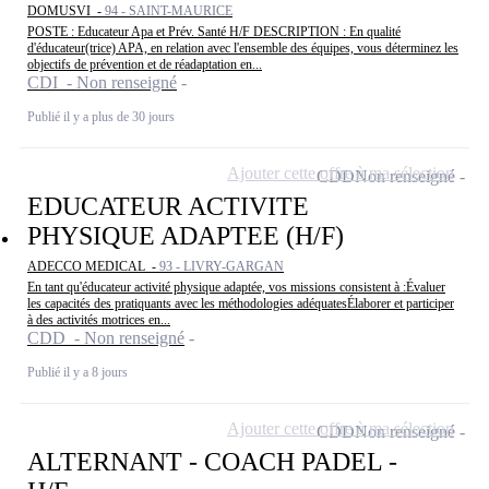
DOMUSVI -
94 - SAINT-MAURICE
POSTE : Educateur Apa et Prév. Santé H/F DESCRIPTION : En qualité
d'éducateur(trice) APA, en relation avec l'ensemble des équipes, vous déterminez les
objectifs de prévention et de réadaptation en...
CDI - Non renseigné
Publié il y a plus de 30 jours
Ajouter cette offre à ma sélection
CDD
Non renseigné
EDUCATEUR ACTIVITE
PHYSIQUE ADAPTEE (H/F)
ADECCO MEDICAL -
93 - LIVRY-GARGAN
En tant qu'éducateur activité physique adaptée, vos missions consistent à :Évaluer
les capacités des pratiquants avec les méthodologies adéquatesÉlaborer et participer
à des activités motrices en...
CDD - Non renseigné
Publié il y a 8 jours
Ajouter cette offre à ma sélection
CDD
Non renseigné
ALTERNANT - COACH PADEL -