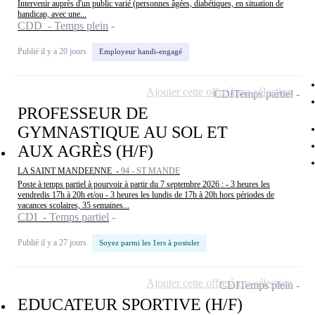
Intervenir auprès d'un public varié (personnes âgées, diabétiques, en situation de
handicap, avec une...
CDD - Temps plein
Publié il y a 20 jours
Employeur handi-engagé
Ajouter cette offre à ma sélection
CDI
Temps partiel
PROFESSEUR DE
GYMNASTIQUE AU SOL ET
AUX AGRÈS (H/F)
LA SAINT MANDEENNE -
94 - ST MANDE
Poste à temps partiel à pourvoir à partir du 7 septembre 2026 : - 3 heures les
vendredis 17h à 20h et/ou - 3 heures les lundis de 17h à 20h hors périodes de
vacances scolaires, 35 semaines...
CDI - Temps partiel
Publié il y a 27 jours
Soyez parmi les 1ers à postuler
Ajouter cette offre à ma sélection
CDI
Temps plein
EDUCATEUR SPORTIVE (H/F)