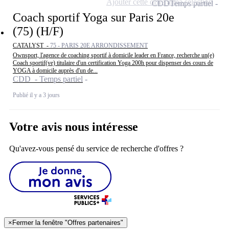
Ajouter cette offre à ma sélection
CDD
Temps partiel
Coach sportif Yoga sur Paris 20e
(75) (H/F)
CATALYST -
75 - PARIS 20E ARRONDISSEMENT
Ownsport, l'agence de coaching sportif à domicile leader en France, recherche un(e)
Coach sportif(ve) titulaire d'un certification Yoga 200h pour dispenser des cours de
YOGA à domicile auprès d'un de...
CDD - Temps partiel
Publié il y a 3 jours
Votre avis nous intéresse
Qu'avez-vous pensé du service de recherche d'offres ?
×
Fermer la fenêtre "Offres partenaires"