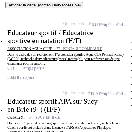
Afficher la carte
(contenu non-accessible)
Ajouter cette offre à ma sélection
CDI
Temps partiel
Educateur sportif / Educatrice
sportive en natation (H/F)
ASSOCIATION AQUA CLUB -
77 - PONTAULT COMBAULT
Dans le cadre de son recrutement, l'Association sportive Aqua Club Pontault Roissy
(ACPR), recherche deux éducateurs(trices) motivé(e)s pour renforcer son équipe
encadrante pour la saison...
CDI - Temps partiel
Publié il y a 6 jours
Ajouter cette offre à ma sélection
CDD
Temps partiel
Educateur sportif APA sur Sucy-
en-Brie (94) (H/F)
CATALYST -
94 - SUCY-EN-BRIE
Ownsport, l'agence de coaching sportif à domicile leader en France, recherche un
Coach sportif(ve) titulaire d'une Licence STAPS APA (Activités Physiques