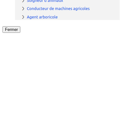
Fermer
Fermer
le détail de l'offre
/
Offre
sur
Offre précéden