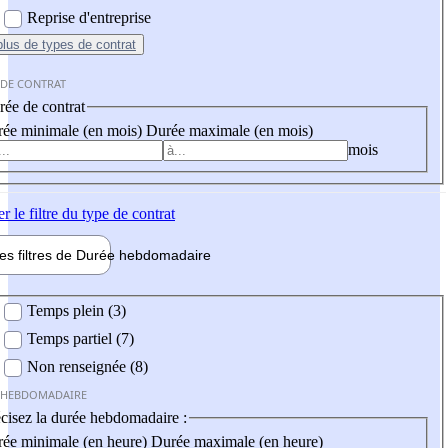
Reprise d'entreprise
plus
de types de contrat
 DE CONTRAT
ée de contrat
ée minimale (en mois)
Durée maximale (en mois)
mois
er
le filtre du type de contrat
les filtres de
Durée hebdo
madaire
 hebdomadaire
Temps plein (3)
Temps partiel (7)
Non renseignée (8)
 HEBDOMADAIRE
cisez la durée hebdomadaire :
ée minimale (en heure)
Durée maximale (en heure)