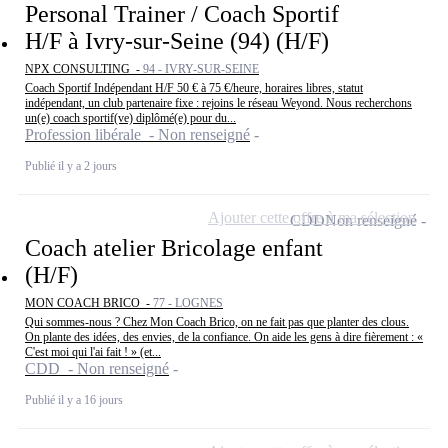
Personal Trainer / Coach Sportif
H/F à Ivry-sur-Seine (94) (H/F)
NPX CONSULTING -
94 - IVRY-SUR-SEINE
Coach Sportif Indépendant H/F 50 € à 75 €/heure, horaires libres, statut
indépendant, un club partenaire fixe : rejoins le réseau Weyond. Nous recherchons
un(e) coach sportif(ve) diplômé(e) pour du...
Profession libérale - Non renseigné
Publié il y a 2 jours
Ajouter cette offre à ma sélection
CDD
Non renseigné
Coach atelier Bricolage enfant
(H/F)
MON COACH BRICO -
77 - LOGNES
Qui sommes-nous ? Chez Mon Coach Brico, on ne fait pas que planter des clous.
On plante des idées, des envies, de la confiance. On aide les gens à dire fièrement : «
C'est moi qui l'ai fait ! » (et...
CDD - Non renseigné
Publié il y a 16 jours