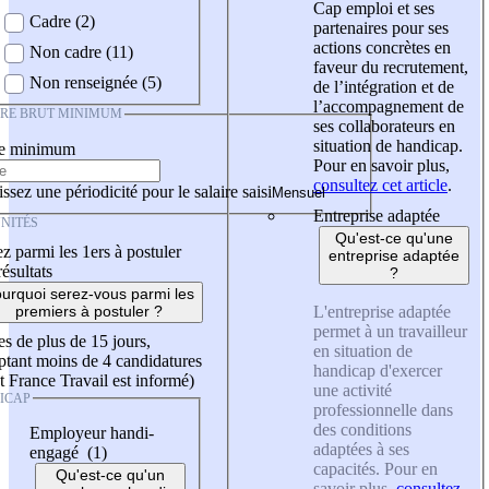
Cap emploi et ses
Cadre (2)
partenaires pour ses
actions concrètes en
Non cadre (11)
faveur du recrutement,
Non renseignée (5)
de l’intégration et de
l’accompagnement de
IRE BRUT MINIMUM
ses collaborateurs en
situation de handicap.
re minimum
Pour en savoir plus,
consultez cet article
.
ssez une périodicité pour le salaire saisi
Entreprise adaptée
NITÉS
Qu'est-ce qu'une
z parmi les 1ers à postuler
entreprise adaptée
résultats
?
urquoi serez-vous parmi les
L'entreprise adaptée
premiers à postuler ?
permet à un travailleur
es de plus de 15 jours,
en situation de
tant moins de 4 candidatures
handicap d'exercer
t France Travail est informé)
une activité
ICAP
professionnelle dans
des conditions
Employeur handi-
adaptées à ses
engagé (1)
capacités. Pour en
Qu'est-ce qu'un
savoir plus,
consultez