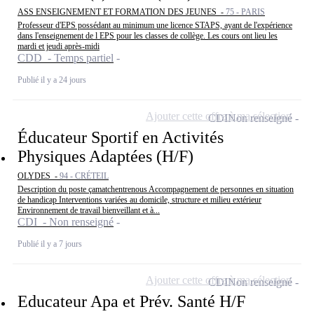
ASS ENSEIGNEMENT ET FORMATION DES JEUNES -
75 - PARIS
Professeur d'EPS possédant au minimum une licence STAPS, ayant de l'expérience
dans l'enseignement de l EPS pour les classes de collège. Les cours ont lieu les
mardi et jeudi après-midi
CDD - Temps partiel
Publié il y a 24 jours
Ajouter cette offre à ma sélection
CDI
Non renseigné
Éducateur Sportif en Activités
Physiques Adaptées (H/F)
OLYDES -
94 - CRÉTEIL
Description du poste çamatchentrenous Accompagnement de personnes en situation
de handicap Interventions variées au domicile, structure et milieu extérieur
Environnement de travail bienveillant et à...
CDI - Non renseigné
Publié il y a 7 jours
Ajouter cette offre à ma sélection
CDI
Non renseigné
Educateur Apa et Prév. Santé H/F