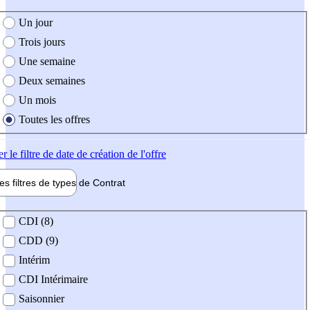
e création de l'offre
Un jour
Trois jours
Une semaine
Deux semaines
Un mois
Toutes les offres
er
le filtre de date de création de l'offre
les filtres de types de
Contrat
de contrat
CDI (8)
CDD (9)
Intérim
CDI Intérimaire
Saisonnier