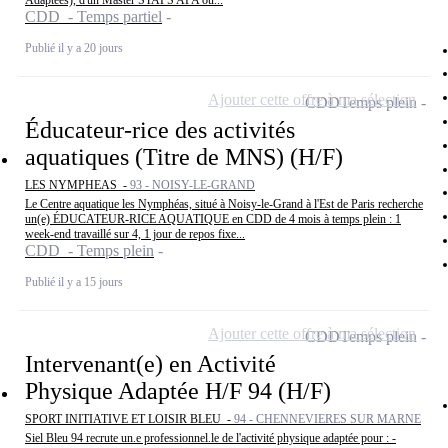
Adaptées), d'un Master STAPS APA ou...
CDD - Temps partiel
Publié il y a 20 jours
Ajouter cette offre à ma sélection
CDD
Temps plein
Éducateur-rice des activités
aquatiques (Titre de MNS) (H/F)
LES NYMPHEAS -
93 - NOISY-LE-GRAND
Le Centre aquatique les Nymphéas, situé à Noisy-le-Grand à l'Est de Paris recherche
un(e) ÉDUCATEUR-RICE AQUATIQUE en CDD de 4 mois à temps plein : 1
week-end travaillé sur 4, 1 jour de repos fixe...
CDD - Temps plein
Publié il y a 15 jours
Ajouter cette offre à ma sélection
CDD
Temps plein
Intervenant(e) en Activité
Physique Adaptée H/F 94 (H/F)
SPORT INITIATIVE ET LOISIR BLEU -
94 - CHENNEVIERES SUR MARNE
Siel Bleu 94 recrute un.e professionnel.le de l'activité physique adaptée pour : -