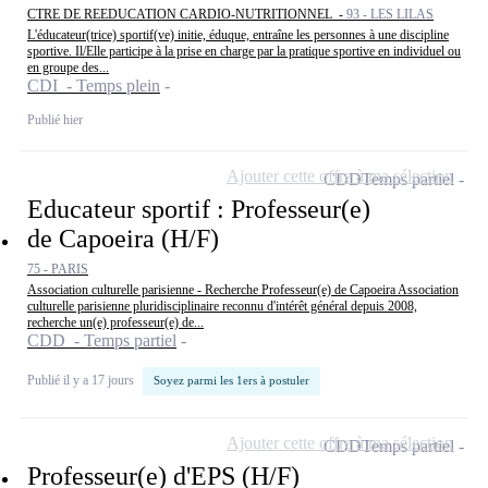
CTRE DE REEDUCATION CARDIO-NUTRITIONNEL -
93 - LES LILAS
L'éducateur(trice) sportif(ve) initie, éduque, entraîne les personnes à une discipline
sportive. Il/Elle participe à la prise en charge par la pratique sportive en individuel ou
en groupe des...
CDI - Temps plein
Publié hier
Ajouter cette offre à ma sélection
CDD
Temps partiel
Educateur sportif : Professeur(e)
de Capoeira (H/F)
75 - PARIS
Association culturelle parisienne - Recherche Professeur(e) de Capoeira Association
culturelle parisienne pluridisciplinaire reconnu d'intérêt général depuis 2008,
recherche un(e) professeur(e) de...
CDD - Temps partiel
Publié il y a 17 jours
Soyez parmi les 1ers à postuler
Ajouter cette offre à ma sélection
CDD
Temps partiel
Professeur(e) d'EPS (H/F)