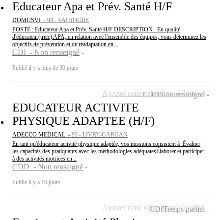
Educateur Apa et Prév. Santé H/F
DOMUSVI -
93 - VAUJOURS
POSTE : Educateur Apa et Prév. Santé H/F DESCRIPTION : En qualité
d'éducateur(trice) APA, en relation avec l'ensemble des équipes, vous déterminez les
objectifs de prévention et de réadaptation en...
CDI - Non renseigné
Publié il y a plus de 30 jours
Ajouter cette offre à ma sélection
CDD
Non renseigné
EDUCATEUR ACTIVITE
PHYSIQUE ADAPTEE (H/F)
ADECCO MEDICAL -
93 - LIVRY-GARGAN
En tant qu'éducateur activité physique adaptée, vos missions consistent à :Évaluer
les capacités des pratiquants avec les méthodologies adéquatesÉlaborer et participer
à des activités motrices en...
CDD - Non renseigné
Publié il y a 10 jours
Ajouter cette offre à ma sélection
CDI
Temps partiel