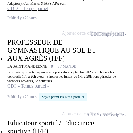
Adaptées), d'un Master STAPS APA ou...
CDD - Temps partiel
Publié il y a 22 jours
Ajouter cette offre à ma sélection
CDI
Temps partiel
PROFESSEUR DE
GYMNASTIQUE AU SOL ET
AUX AGRÈS (H/F)
LA SAINT MANDEENNE -
94 - ST MANDE
Poste à temps partiel à pourvoir à partir du 7 septembre 2026 : - 3 heures les
vendredis 17h à 20h et/ou - 3 heures les lundis de 17h à 20h hors périodes de
vacances scolaires, 35 semaines...
CDI - Temps partiel
Publié il y a 29 jours
Soyez parmi les 1ers à postuler
Ajouter cette offre à ma sélection
CDI
Non renseigné
Educateur sportif / Educatrice
sportive (H/F)