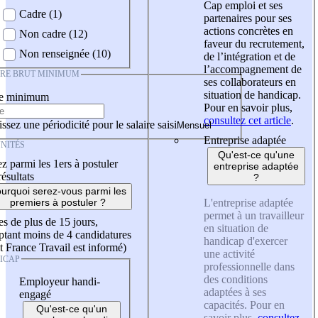
Cap emploi et ses
Cadre (1)
partenaires pour ses
actions concrètes en
Non cadre (12)
faveur du recrutement,
Non renseignée (10)
de l’intégration et de
l’accompagnement de
IRE BRUT MINIMUM
ses collaborateurs en
situation de handicap.
re minimum
Pour en savoir plus,
consultez cet article
.
ssez une périodicité pour le salaire saisi
Entreprise adaptée
NITÉS
Qu'est-ce qu'une
z parmi les 1ers à postuler
entreprise adaptée
résultats
?
urquoi serez-vous parmi les
L'entreprise adaptée
premiers à postuler ?
permet à un travailleur
es de plus de 15 jours,
en situation de
tant moins de 4 candidatures
handicap d'exercer
t France Travail est informé)
une activité
ICAP
professionnelle dans
des conditions
Employeur handi-
adaptées à ses
engagé
capacités. Pour en
Qu'est-ce qu'un
savoir plus,
consultez