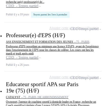
recherche un(e) professeur(e) de...
CDD - Temps partiel
Publié il y a 19 jours
Soyez parmi les 1ers à postuler
Ajouter cette offre à ma sélection
CDD
Temps partiel
Professeur(e) d'EPS (H/F)
ASS ENSEIGNEMENT ET FORMATION DES JEUNES -
75 - PARIS
Professeur d'EPS possédant au minimum une licence STAPS, ayant de l'expérience
dans l'enseignement de l EPS pour les classes de collège. Les cours ont lieu les
mardi et jeudi après-midi
CDD - Temps partiel
Publié il y a 26 jours
Ajouter cette offre à ma sélection
CDD
Temps partiel
Educateur sportif APA sur Paris
19e (75) (H/F)
CATALYST -
75 - PARIS 19E ARRONDISSEMENT
Ownsport, l'agence de coaching sportif à domicile leader en France, recherche un
Coach sportif(ve) titulaire d'une Licence STAPS APA (Activités Physiques