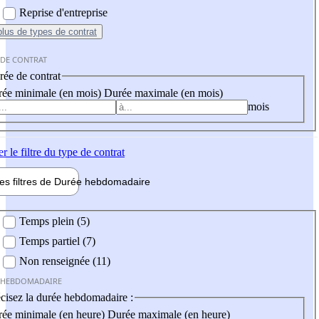
Reprise d'entreprise
plus
de types de contrat
 DE CONTRAT
ée de contrat
ée minimale (en mois)
Durée maximale (en mois)
mois
er
le filtre du type de contrat
les filtres de
Durée hebdo
madaire
 hebdomadaire
Temps plein (5)
Temps partiel (7)
Non renseignée (11)
 HEBDOMADAIRE
cisez la durée hebdomadaire :
ée minimale (en heure)
Durée maximale (en heure)