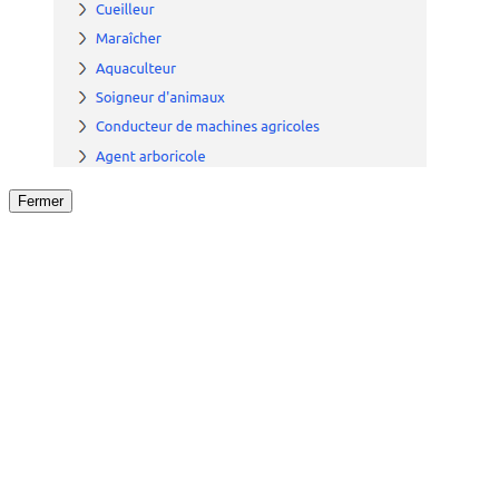
Fermer
Fermer
le détail de l'offre
/
Offre
sur
Offre précéden