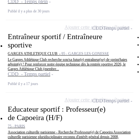
CDD - Temps plein
Publié il y a plus de 30 jours
Ajouter cette offre à ma sélection
CDD
Temps partiel
Entraîneur sportif / Entraîneure
sportive
GARGES ATHLETIQUE CLUB -
95 - GARGES LES GONESSE
Le Garges Athlétique Club recherche son/sa futur(e) entraîneur(se) de sprint/haies
adjoint(e) ! Pour renforcer notre équipe technique dès la rentrée sportive 2026, le
Garges Athlétique Club (membre...
CDD - Temps partiel
Publié il y a 17 jours
Ajouter cette offre à ma sélection
CDD
Temps partiel
Educateur sportif : Professeur(e)
de Capoeira (H/F)
75 - PARIS
Association culturelle parisienne - Recherche Professeur(e) de Capoeira Association
culturelle parisienne pluridisciplinaire reconnu d'intérêt général depuis 2008,