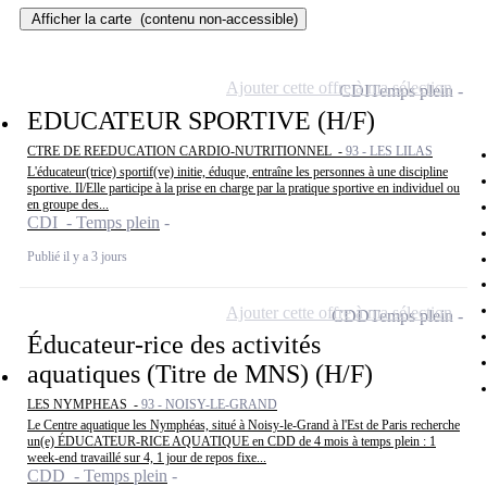
Afficher la carte
(contenu non-accessible)
Ajouter cette offre à ma sélection
CDI
Temps plein
EDUCATEUR SPORTIVE (H/F)
CTRE DE REEDUCATION CARDIO-NUTRITIONNEL -
93 - LES LILAS
L'éducateur(trice) sportif(ve) initie, éduque, entraîne les personnes à une discipline
sportive. Il/Elle participe à la prise en charge par la pratique sportive en individuel ou
en groupe des...
CDI - Temps plein
Publié il y a 3 jours
Ajouter cette offre à ma sélection
CDD
Temps plein
Éducateur-rice des activités
aquatiques (Titre de MNS) (H/F)
LES NYMPHEAS -
93 - NOISY-LE-GRAND
Le Centre aquatique les Nymphéas, situé à Noisy-le-Grand à l'Est de Paris recherche
un(e) ÉDUCATEUR-RICE AQUATIQUE en CDD de 4 mois à temps plein : 1
week-end travaillé sur 4, 1 jour de repos fixe...
CDD - Temps plein