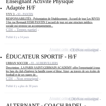
Enseignant Activité Physique
Adaptée H/F
VYV 3 -
93 - PANTIN
RESPONSABILITÉS : Présentation de l'établissement : Accueil de jour Les RIVES
3 bis rue Regnault 93500 PANTIN L'accueil de jour est une structure médico-
sociale qui propose un accompagnement...
CDI - Temps partiel
Publié il y a 14 jours
Ajouter cette offre à ma sélection
CDI
Non renseigné
ÉDUCATEUR SPORTIF - H/F
URBAN SOCCER -
93 - AUBERVILLIERS
Description : LA PARIS SAINT-GERMAIN ACADEMY offre l'opportunité à tous
les fans du club d'intégrer la famille rouge et bleue. Ainsi, au travers de ses écoles de
football et de ses stages de...
CDI - Non renseigné
Publié il y a plus de 30 jours
Ajouter cette offre à ma sélection
CDD
Non renseigné
ALTERNANT - COACH PADEL -