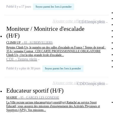
Publié il y a 17 jours
Soyez parmi les 1ers à postuler
Ajouter cette offre à ma sélection
CDI
Temps plein
Moniteur / Monitrice d'escalade
(H/F)
CLIMB UP -
93 - AUBERVILLIERS
Rejoins Climb Up, le numéro un des salles d'escalade en France ! Temps de travail :
35 h / semaine Contrat : CDI CARTE PROFESSIONNELLE OBLIGATOIRE
Climb Up, c'est la plus grande école d'escalade...
CDI - Temps plein
Publié il y a plus de 30 jours
Soyez parmi les 1ers à postuler
Ajouter cette offre à ma sélection
CDD
Temps plein
Educateur sportif (H/F)
MAIRIE -
95 - GARGES LES GONESSE
La Ville recrute un/une éducateur(trice) sportif(ve) Rattaché au service Sport
Éducatif, vous assurez des missions d'enseignement des Activités Physiques et
Sportives (APS). Vos missions...