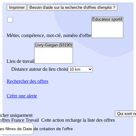
Imprimer
Besoin d'aide sur la recherche d'offres d'emploi ?
Métier, compétence, mot-clé, numéro d'offre
Lieu de travail
Distance autour du lieu choisi
Rechercher
des offres
Créer une alerte
Qui sont n
icher uniquement
 offres France Travail
Cette action recharge la liste des offres
les filtres de
Date de création
de l'offre