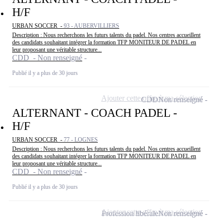
H/F
URBAN SOCCER -
93 - AUBERVILLIERS
Description : Nous recherchons les futurs talents du padel. Nos centres accueillent
des candidats souhaitant intégrer la formation TFP MONITEUR DE PADEL en
leur proposant une véritable structure...
CDD - Non renseigné
Publié il y a plus de 30 jours
Ajouter cette offre à ma sélection
CDD
Non renseigné
ALTERNANT - COACH PADEL -
H/F
URBAN SOCCER -
77 - LOGNES
Description : Nous recherchons les futurs talents du padel. Nos centres accueillent
des candidats souhaitant intégrer la formation TFP MONITEUR DE PADEL en
leur proposant une véritable structure...
CDD - Non renseigné
Publié il y a plus de 30 jours
Ajouter cette offre à ma sélection
Profession libérale
Non renseigné