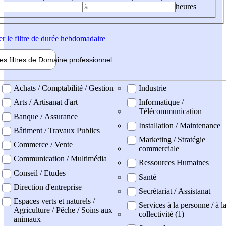
heures
er
le filtre de durée hebdomadaire
les filtres de
Domaine pro
fessionnel
ne professionel
Achats / Comptabilité / Gestion
Industrie
Arts / Artisanat d'art
Informatique /
Télécommunication
Banque / Assurance
Installation / Maintenance
Bâtiment / Travaux Publics
Marketing / Stratégie
Commerce / Vente
commerciale
Communication / Multimédia
Ressources Humaines
Conseil / Etudes
Santé
Direction d'entreprise
Secrétariat / Assistanat
Espaces verts et naturels /
Services à la personne / à l
Agriculture / Pêche / Soins aux
collectivité (1)
animaux