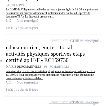
93 - VILLEPINTE
Le DIME de Villepinte accueille des enfants et jeunes âgés de 0 à 20 ans présentant
des troubles du neurodéveloppement, notamment des troubles du spectre de
l'autisme (TSA). Le dispositif propose un...
CDI - Non renseigné
Publié il y a plus de 30 jours
Ajouter cette offre à ma sélection
CDI
Non renseigné
educateur rice, eur territorial
activités physiques sportives etaps
certifié ap H/F - EC159730
MAIRIE DE ROMAINVILLE -
93 - ROMAINVILLE
educateur rice, eur territorial activités physiques sportives etaps certifié ap H/F -
EC159730 Pour accompagner cette ambition de réinventer la ville, Romainville,
renouvelle ses priorités sociales...
CDI - Non renseigné
Publié il y a plus de 30 jours
Ajouter cette offre à ma sélection
CDI
Non renseigné