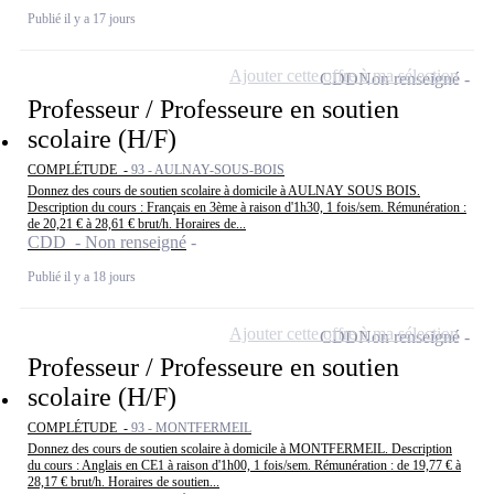
Publié il y a 17 jours
Ajouter cette offre à ma sélection
CDD
Non renseigné
Professeur / Professeure en soutien
scolaire (H/F)
COMPLÉTUDE -
93 - AULNAY-SOUS-BOIS
Donnez des cours de soutien scolaire à domicile à AULNAY SOUS BOIS.
Description du cours : Français en 3ème à raison d'1h30, 1 fois/sem. Rémunération :
de 20,21 € à 28,61 € brut/h. Horaires de...
CDD - Non renseigné
Publié il y a 18 jours
Ajouter cette offre à ma sélection
CDD
Non renseigné
Professeur / Professeure en soutien
scolaire (H/F)
COMPLÉTUDE -
93 - MONTFERMEIL
Donnez des cours de soutien scolaire à domicile à MONTFERMEIL. Description
du cours : Anglais en CE1 à raison d'1h00, 1 fois/sem. Rémunération : de 19,77 € à
28,17 € brut/h. Horaires de soutien...