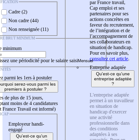
IFICATION
par France travail,
Cap emploi et ses
Cadre (2)
partenaires pour ses
actions concrètes en
Non cadre (44)
faveur du recrutement,
Non renseignée (11)
de l’intégration et de
l’accompagnement de
IRE BRUT MINIMUM
ses collaborateurs en
situation de handicap.
re minimum
Pour en savoir plus,
consultez cet article
.
ssez une périodicité pour le salaire saisi
Entreprise adaptée
NITÉS
Qu'est-ce qu'une
z parmi les 1ers à postuler
entreprise adaptée
?
urquoi serez-vous parmi les
premiers à postuler ?
L'entreprise adaptée
es de plus de 15 jours,
permet à un travailleur
tant moins de 4 candidatures
en situation de
t France Travail est informé)
handicap d'exercer
ICAP
une activité
professionnelle dans
Employeur handi-
des conditions
engagé
adaptées à ses
Qu'est-ce qu'un
capacités. Pour en