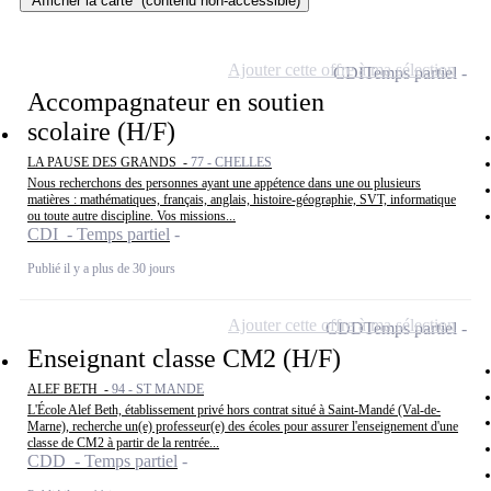
Afficher la carte
(contenu non-accessible)
Ajouter cette offre à ma sélection
CDI
Temps partiel
Accompagnateur en soutien
scolaire (H/F)
LA PAUSE DES GRANDS -
77 - CHELLES
Nous recherchons des personnes ayant une appétence dans une ou plusieurs
matières : mathématiques, français, anglais, histoire-géographie, SVT, informatique
ou toute autre discipline. Vos missions...
CDI - Temps partiel
Publié il y a plus de 30 jours
Ajouter cette offre à ma sélection
CDD
Temps partiel
Enseignant classe CM2 (H/F)
ALEF BETH -
94 - ST MANDE
L'École Alef Beth, établissement privé hors contrat situé à Saint-Mandé (Val-de-
Marne), recherche un(e) professeur(e) des écoles pour assurer l'enseignement d'une
classe de CM2 à partir de la rentrée...
CDD - Temps partiel