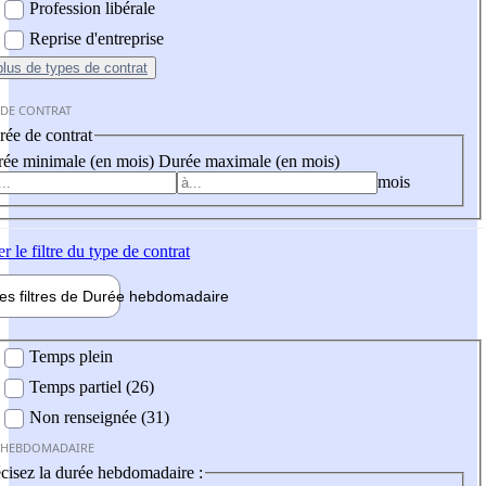
Profession libérale
Reprise d'entreprise
plus
de types de contrat
 DE CONTRAT
ée de contrat
ée minimale (en mois)
Durée maximale (en mois)
mois
er
le filtre du type de contrat
les filtres de
Durée hebdo
madaire
 hebdomadaire
Temps plein
Temps partiel (26)
Non renseignée (31)
 HEBDOMADAIRE
cisez la durée hebdomadaire :