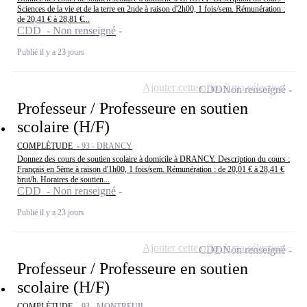
Sciences de la vie et de la terre en 2nde à raison d'2h00, 1 fois/sem. Rémunération :
de 20,41 € à 28,81 €...
CDD - Non renseigné
Publié il y a 23 jours
Ajouter cette offre à ma sélection
CDD
Non renseigné
Professeur / Professeure en soutien
scolaire (H/F)
COMPLÉTUDE -
93 - DRANCY
Donnez des cours de soutien scolaire à domicile à DRANCY. Description du cours :
Français en 5ème à raison d'1h00, 1 fois/sem. Rémunération : de 20,01 € à 28,41 €
brut/h. Horaires de soutien...
CDD - Non renseigné
Publié il y a 23 jours
Ajouter cette offre à ma sélection
CDD
Non renseigné
Professeur / Professeure en soutien
scolaire (H/F)
COMPLÉTUDE -
93 - MONTREUIL