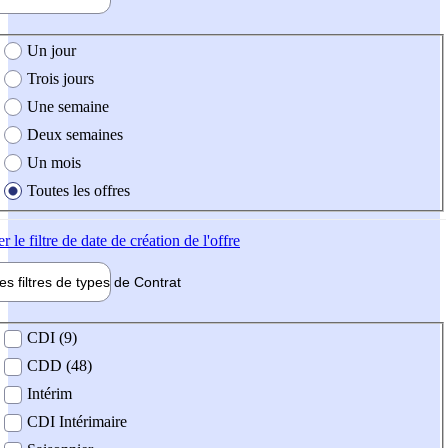
e création de l'offre
Un jour
Trois jours
Une semaine
Deux semaines
Un mois
Toutes les offres
er
le filtre de date de création de l'offre
les filtres de types de
Contrat
de contrat
CDI (9)
CDD (48)
Intérim
CDI Intérimaire