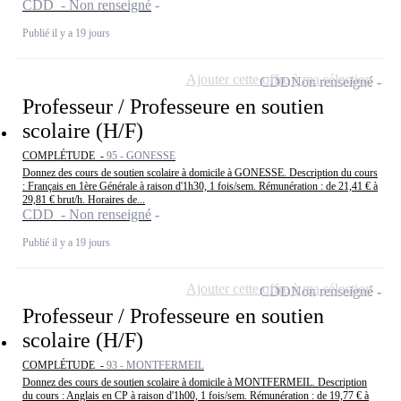
CDD - Non renseigné
Publié il y a 19 jours
Ajouter cette offre à ma sélection
CDD
Non renseigné
Professeur / Professeure en soutien
scolaire (H/F)
COMPLÉTUDE -
95 - GONESSE
Donnez des cours de soutien scolaire à domicile à GONESSE. Description du cours
: Français en 1ère Générale à raison d'1h30, 1 fois/sem. Rémunération : de 21,41 € à
29,81 € brut/h. Horaires de...
CDD - Non renseigné
Publié il y a 19 jours
Ajouter cette offre à ma sélection
CDD
Non renseigné
Professeur / Professeure en soutien
scolaire (H/F)
COMPLÉTUDE -
93 - MONTFERMEIL
Donnez des cours de soutien scolaire à domicile à MONTFERMEIL. Description
du cours : Anglais en CP à raison d'1h00, 1 fois/sem. Rémunération : de 19,77 € à