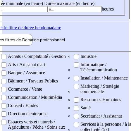
ée minimale (en heure)
Durée maximale (en heure)
heures
er
le filtre de durée hebdomadaire
les filtres de
Domaine pro
fessionnel
ne professionel
Achats / Comptabilité / Gestion
Industrie
Arts / Artisanat d'art
Informatique /
Télécommunication
Banque / Assurance
Installation / Maintenance
Bâtiment / Travaux Publics
Marketing / Stratégie
Commerce / Vente
commerciale
Communication / Multimédia
Ressources Humaines
Conseil / Etudes
Santé
Direction d'entreprise
Secrétariat / Assistanat
Espaces verts et naturels /
Services à la personne / à l
Agriculture / Pêche / Soins aux
collectivité (57)