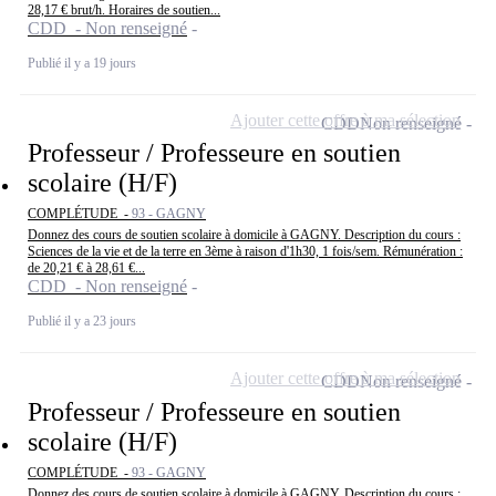
28,17 € brut/h. Horaires de soutien...
CDD - Non renseigné
Publié il y a 19 jours
Ajouter cette offre à ma sélection
CDD
Non renseigné
Professeur / Professeure en soutien
scolaire (H/F)
COMPLÉTUDE -
93 - GAGNY
Donnez des cours de soutien scolaire à domicile à GAGNY. Description du cours :
Sciences de la vie et de la terre en 3ème à raison d'1h30, 1 fois/sem. Rémunération :
de 20,21 € à 28,61 €...
CDD - Non renseigné
Publié il y a 23 jours
Ajouter cette offre à ma sélection
CDD
Non renseigné
Professeur / Professeure en soutien
scolaire (H/F)
COMPLÉTUDE -
93 - GAGNY
Donnez des cours de soutien scolaire à domicile à GAGNY. Description du cours :