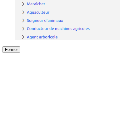
Fermer
Fermer
le détail de l'offre
/
Offre
sur
Offre précéden