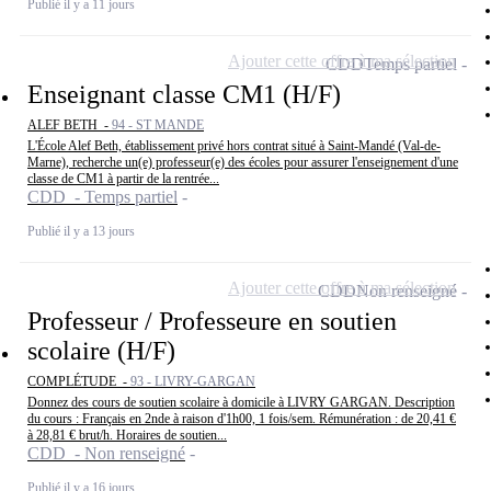
Publié il y a 11 jours
Ajouter cette offre à ma sélection
CDD
Temps partiel
Enseignant classe CM1 (H/F)
ALEF BETH -
94 - ST MANDE
L'École Alef Beth, établissement privé hors contrat situé à Saint-Mandé (Val-de-
Marne), recherche un(e) professeur(e) des écoles pour assurer l'enseignement d'une
classe de CM1 à partir de la rentrée...
CDD - Temps partiel
Publié il y a 13 jours
Ajouter cette offre à ma sélection
CDD
Non renseigné
Professeur / Professeure en soutien
scolaire (H/F)
COMPLÉTUDE -
93 - LIVRY-GARGAN
Donnez des cours de soutien scolaire à domicile à LIVRY GARGAN. Description
du cours : Français en 2nde à raison d'1h00, 1 fois/sem. Rémunération : de 20,41 €
à 28,81 € brut/h. Horaires de soutien...
CDD - Non renseigné
Publié il y a 16 jours