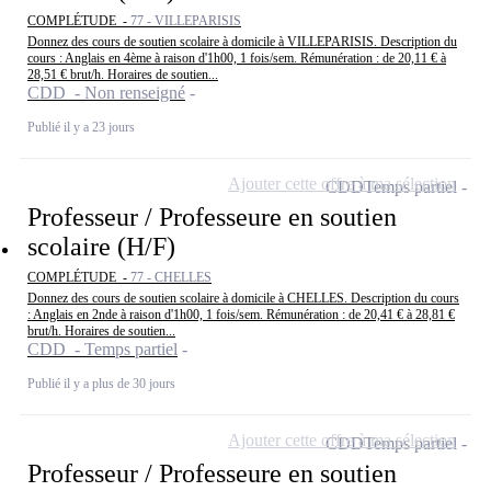
COMPLÉTUDE -
77 - VILLEPARISIS
Donnez des cours de soutien scolaire à domicile à VILLEPARISIS. Description du
cours : Anglais en 4ème à raison d'1h00, 1 fois/sem. Rémunération : de 20,11 € à
28,51 € brut/h. Horaires de soutien...
CDD - Non renseigné
Publié il y a 23 jours
Ajouter cette offre à ma sélection
CDD
Temps partiel
Professeur / Professeure en soutien
scolaire (H/F)
COMPLÉTUDE -
77 - CHELLES
Donnez des cours de soutien scolaire à domicile à CHELLES. Description du cours
: Anglais en 2nde à raison d'1h00, 1 fois/sem. Rémunération : de 20,41 € à 28,81 €
brut/h. Horaires de soutien...
CDD - Temps partiel
Publié il y a plus de 30 jours
Ajouter cette offre à ma sélection
CDD
Temps partiel
Professeur / Professeure en soutien