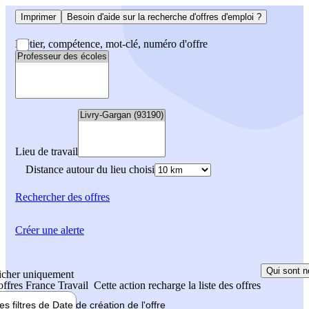
Imprimer
Besoin d'aide sur la recherche d'offres d'emploi ?
Métier, compétence, mot-clé, numéro d'offre
Lieu de travail
Distance autour du lieu choisi
Rechercher
des offres
Créer une alerte
Qui sont n
icher uniquement
 offres France Travail
Cette action recharge la liste des offres
les filtres de
Date de création
de l'offre