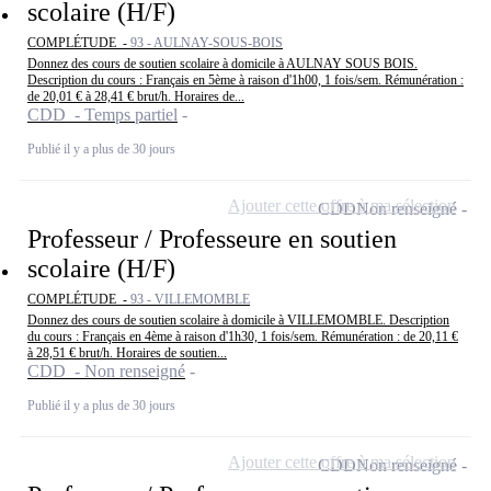
scolaire (H/F)
COMPLÉTUDE -
93 - AULNAY-SOUS-BOIS
Donnez des cours de soutien scolaire à domicile à AULNAY SOUS BOIS.
Description du cours : Français en 5ème à raison d'1h00, 1 fois/sem. Rémunération :
de 20,01 € à 28,41 € brut/h. Horaires de...
CDD - Temps partiel
Publié il y a plus de 30 jours
Ajouter cette offre à ma sélection
CDD
Non renseigné
Professeur / Professeure en soutien
scolaire (H/F)
COMPLÉTUDE -
93 - VILLEMOMBLE
Donnez des cours de soutien scolaire à domicile à VILLEMOMBLE. Description
du cours : Français en 4ème à raison d'1h30, 1 fois/sem. Rémunération : de 20,11 €
à 28,51 € brut/h. Horaires de soutien...
CDD - Non renseigné
Publié il y a plus de 30 jours
Ajouter cette offre à ma sélection
CDD
Non renseigné