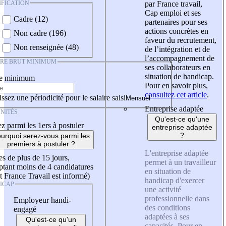
IFICATION
par France travail,
Cap emploi et ses
Cadre (12)
partenaires pour ses
actions concrètes en
Non cadre (196)
faveur du recrutement,
Non renseignée (48)
de l’intégration et de
l’accompagnement de
IRE BRUT MINIMUM
ses collaborateurs en
situation de handicap.
re minimum
Pour en savoir plus,
consultez cet article
.
ssez une périodicité pour le salaire saisi
Entreprise adaptée
NITÉS
Qu'est-ce qu'une
z parmi les 1ers à postuler
entreprise adaptée
?
urquoi serez-vous parmi les
premiers à postuler ?
L'entreprise adaptée
es de plus de 15 jours,
permet à un travailleur
tant moins de 4 candidatures
en situation de
t France Travail est informé)
handicap d'exercer
ICAP
une activité
professionnelle dans
Employeur handi-
des conditions
engagé
adaptées à ses
Qu'est-ce qu'un
capacités. Pour en