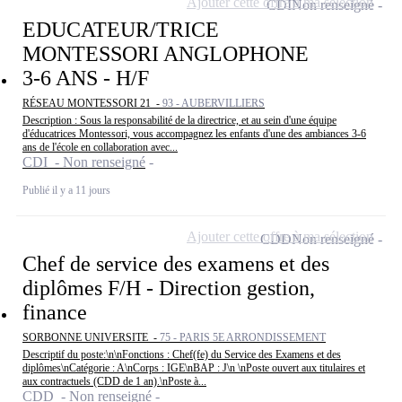
Ajouter cette offre à ma sélection
CDI
Non renseigné
EDUCATEUR/TRICE
MONTESSORI ANGLOPHONE
3-6 ANS - H/F
RÉSEAU MONTESSORI 21 -
93 - AUBERVILLIERS
Description : Sous la responsabilité de la directrice, et au sein d'une équipe
d'éducatrices Montessori, vous accompagnez les enfants d'une des ambiances 3-6
ans de l'école en collaboration avec...
CDI - Non renseigné
Publié il y a 11 jours
Ajouter cette offre à ma sélection
CDD
Non renseigné
Chef de service des examens et des
diplômes F/H - Direction gestion,
finance
SORBONNE UNIVERSITE -
75 - PARIS 5E ARRONDISSEMENT
Descriptif du poste:\n\nFonctions : Chef(fe) du Service des Examens et des
diplômes\nCatégorie : A\nCorps : IGE\nBAP : J\n \nPoste ouvert aux titulaires et
aux contractuels (CDD de 1 an).\nPoste à...
CDD - Non renseigné