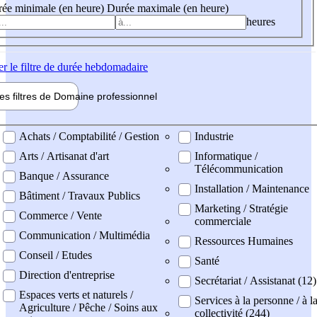
ée minimale (en heure)
Durée maximale (en heure)
heures
er
le filtre de durée hebdomadaire
les filtres de
Domaine pro
fessionnel
ne professionel
Achats / Comptabilité / Gestion
Industrie
Arts / Artisanat d'art
Informatique /
Télécommunication
Banque / Assurance
Installation / Maintenance
Bâtiment / Travaux Publics
Marketing / Stratégie
Commerce / Vente
commerciale
Communication / Multimédia
Ressources Humaines
Conseil / Etudes
Santé
Direction d'entreprise
Secrétariat / Assistanat (12)
Espaces verts et naturels /
Services à la personne / à l
Agriculture / Pêche / Soins aux
collectivité (244)