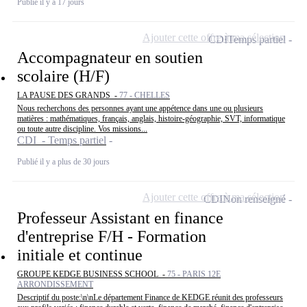
Publié il y a 17 jours
Ajouter cette offre à ma sélection
CDI
Temps partiel
Accompagnateur en soutien
scolaire (H/F)
LA PAUSE DES GRANDS -
77 - CHELLES
Nous recherchons des personnes ayant une appétence dans une ou plusieurs
matières : mathématiques, français, anglais, histoire-géographie, SVT, informatique
ou toute autre discipline. Vos missions...
CDI - Temps partiel
Publié il y a plus de 30 jours
Ajouter cette offre à ma sélection
CDI
Non renseigné
Professeur Assistant en finance
d'entreprise F/H - Formation
initiale et continue
GROUPE KEDGE BUSINESS SCHOOL -
75 - PARIS 12E
ARRONDISSEMENT
Descriptif du poste:\n\nLe département Finance de KEDGE réunit des professeurs