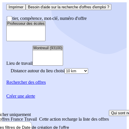
Imprimer
Besoin d'aide sur la recherche d'offres d'emploi ?
Métier, compétence, mot-clé, numéro d'offre
Lieu de travail
Distance autour du lieu choisi
Rechercher
des offres
Créer une alerte
Qui sont n
icher uniquement
 offres France Travail
Cette action recharge la liste des offres
les filtres de
Date de création
de l'offre