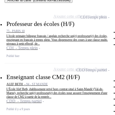
Afficher la carte
(contenu non-accessible)
Ajouter cette offre à ma sélection
CDI
Temps plein
Professeur des écoles (H/F)
75 - PARIS 10
L'école primaire bilingue français / anglais recherche un(e) professeur(e) des écoles,
enseignant en français à temps plein. Vous dispenserez des cours à une classe multi-
niveaux à petit effectif, de...
CDI - Temps plein
Publié hier
Ajouter cette offre à ma sélection
CDD
Temps partiel
Enseignant classe CM2 (H/F)
ALEF BETH -
94 - ST MANDE
L'École Alef Beth, établissement privé hors contrat situé à Saint-Mandé (Val-de-
Marne), recherche un(e) professeur(e) des écoles pour assurer l'enseignement d'une
classe de CM2 à partir de la rentrée...
CDD - Temps partiel
Publié il y a 9 jours