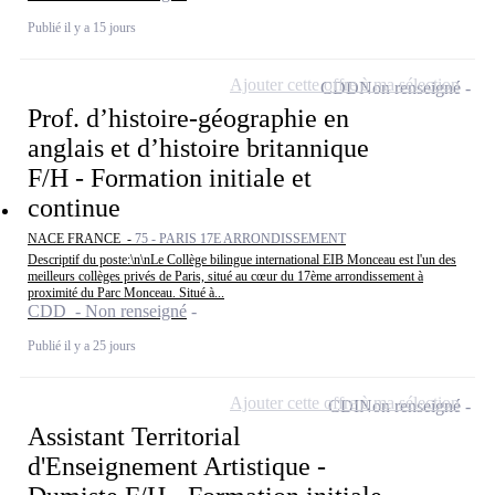
Publié il y a 15 jours
Ajouter cette offre à ma sélection
CDD
Non renseigné
Prof. d’histoire-géographie en
anglais et d’histoire britannique
F/H - Formation initiale et
continue
NACE FRANCE -
75 - PARIS 17E ARRONDISSEMENT
Descriptif du poste:\n\nLe Collège bilingue international EIB Monceau est l'un des
meilleurs collèges privés de Paris, situé au cœur du 17ème arrondissement à
proximité du Parc Monceau. Situé à...
CDD - Non renseigné
Publié il y a 25 jours
Ajouter cette offre à ma sélection
CDI
Non renseigné
Assistant Territorial
d'Enseignement Artistique -