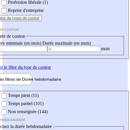
Profession libérale (1)
Reprise d'entreprise
plus
de types de contrat
 DE CONTRAT
ée de contrat
ée minimale (en mois)
Durée maximale (en mois)
mois
er
le filtre du type de contrat
les filtres de
Durée hebdo
madaire
 hebdomadaire
Temps plein (11)
Temps partiel (101)
Non renseignée (144)
 HEBDOMADAIRE
cisez la durée hebdomadaire :