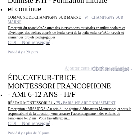
Dumiste F/H - Formation initiale
et continue
COMMUNE DE CHAMPIGNY SUR MARNE -
94 - CHAMPIGNY-SUR-
MARNE
Descriptif du poste:\n\nAssurer des interventions musicales en milieu scolaire et
développer des ateliers auprès de l'enfance et de la petite enfance.\nConcevoir et
animer des projets pédagogiques...
CDI - Non renseigné
Publié il y a 29 jours
Ajouter cette offre à ma sélection
CDI
Non renseigné
ÉDUCATEUR-TRICE
MONTESSORI FRANCOPHONE
- AMI 6-12 ANS - H/F
RÉSEAU MONTESSORI 21 -
75 - PARIS 19E ARRONDISSEMENT
Description : MISSIONS: Au sein d’une équipe d’éducateurs Montessori, et sous la
responsabilité de la direction, vous assurez l’accompagnement des enfants de
l'ambiance 6-12 ans. Vous travaillerez en...
CDI - Non renseigné
Publié il y a plus de 30 jours