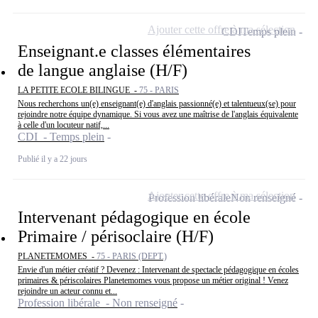
Ajouter cette offre à ma sélection
CDI
Temps plein
Enseignant.e classes élémentaires
de langue anglaise (H/F)
LA PETITE ECOLE BILINGUE -
75 - PARIS
Nous recherchons un(e) enseignant(e) d'anglais passionné(e) et talentueux(se) pour
rejoindre notre équipe dynamique. Si vous avez une maîtrise de l'anglais équivalente
à celle d'un locuteur natif,...
CDI - Temps plein
Publié il y a 22 jours
Ajouter cette offre à ma sélection
Profession libérale
Non renseigné
Intervenant pédagogique en école
Primaire / périsoclaire (H/F)
PLANETEMOMES -
75 - PARIS (DEPT.)
Envie d'un métier créatif ? Devenez : Intervenant de spectacle pédagogique en écoles
primaires & périscolaires Planetemomes vous propose un métier original ! Venez
rejoindre un acteur connu et...
Profession libérale - Non renseigné