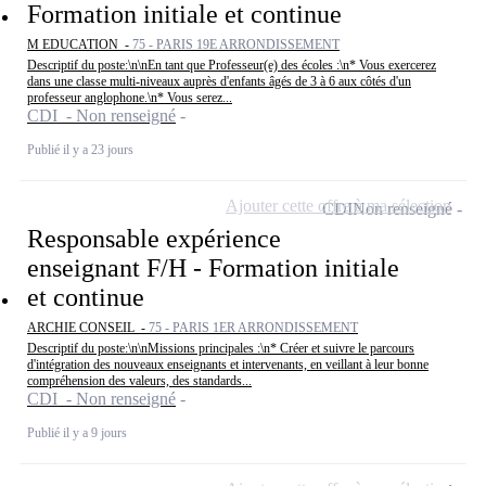
Formation initiale et continue
M EDUCATION -
75 - PARIS 19E ARRONDISSEMENT
Descriptif du poste:\n\nEn tant que Professeur(e) des écoles :\n* Vous exercerez
dans une classe multi-niveaux auprès d'enfants âgés de 3 à 6 aux côtés d'un
professeur anglophone.\n* Vous serez...
CDI - Non renseigné
Publié il y a 23 jours
Ajouter cette offre à ma sélection
CDI
Non renseigné
Responsable expérience
enseignant F/H - Formation initiale
et continue
ARCHIE CONSEIL -
75 - PARIS 1ER ARRONDISSEMENT
Descriptif du poste:\n\nMissions principales :\n* Créer et suivre le parcours
d'intégration des nouveaux enseignants et intervenants, en veillant à leur bonne
compréhension des valeurs, des standards...
CDI - Non renseigné
Publié il y a 9 jours