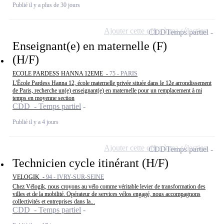
Publié il y a plus de 30 jours
Ajouter cette offre à ma sélection
CDD
Temps partiel
Enseignant(e) en maternelle (F)
(H/F)
ECOLE PARDESS HANNA 12EME -
75 - PARIS
L'École Pardess Hanna 12, école maternelle privée située dans le 12e arrondissement
de Paris, recherche un(e) enseignant(e) en maternelle pour un remplacement à mi
temps en moyenne section
CDD - Temps partiel
Publié il y a 4 jours
Ajouter cette offre à ma sélection
CDD
Temps partiel
Technicien cycle itinérant (H/F)
VELOGIK -
94 - IVRY-SUR-SEINE
Chez Vélogik, nous croyons au vélo comme véritable levier de transformation des
villes et de la mobilité. Opérateur de services vélos engagé, nous accompagnons
collectivités et entreprises dans la...
CDD - Temps partiel