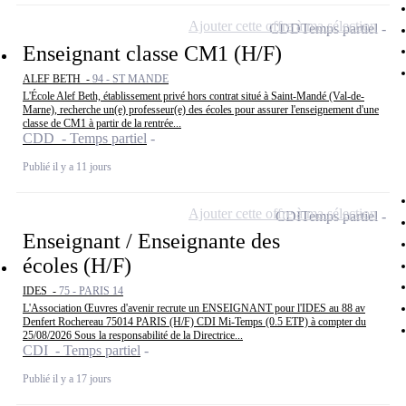
Ajouter cette offre à ma sélection
CDD
Temps partiel
Enseignant classe CM1 (H/F)
ALEF BETH -
94 - ST MANDE
L'École Alef Beth, établissement privé hors contrat situé à Saint-Mandé (Val-de-
Marne), recherche un(e) professeur(e) des écoles pour assurer l'enseignement d'une
classe de CM1 à partir de la rentrée...
CDD - Temps partiel
Publié il y a 11 jours
Ajouter cette offre à ma sélection
CDI
Temps partiel
Enseignant / Enseignante des
écoles (H/F)
IDES -
75 - PARIS 14
L'Association Œuvres d'avenir recrute un ENSEIGNANT pour l'IDES au 88 av
Denfert Rochereau 75014 PARIS (H/F) CDI Mi-Temps (0.5 ETP) à compter du
25/08/2026 Sous la responsabilité de la Directrice...
CDI - Temps partiel
Publié il y a 17 jours