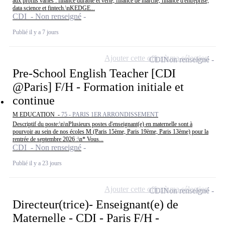
aux profils variés : finance durable et verte, finance de marché, finance d'entreprise,
data science et fintech.\nKEDGE...
CDI - Non renseigné
Publié il y a 7 jours
Ajouter cette offre à ma sélection
CDI
Non renseigné
Pre-School English Teacher [CDI
@Paris] F/H - Formation initiale et
continue
M EDUCATION -
75 - PARIS 1ER ARRONDISSEMENT
Descriptif du poste:\n\nPlusieurs postes d'enseignant(e) en maternelle sont à
pourvoir au sein de nos écoles M (Paris 15ème, Paris 19ème, Paris 13ème) pour la
rentrée de septembre 2026 :\n* Vous...
CDI - Non renseigné
Publié il y a 23 jours
Ajouter cette offre à ma sélection
CDI
Non renseigné
Directeur(trice)- Enseignant(e) de
Maternelle - CDI - Paris F/H -