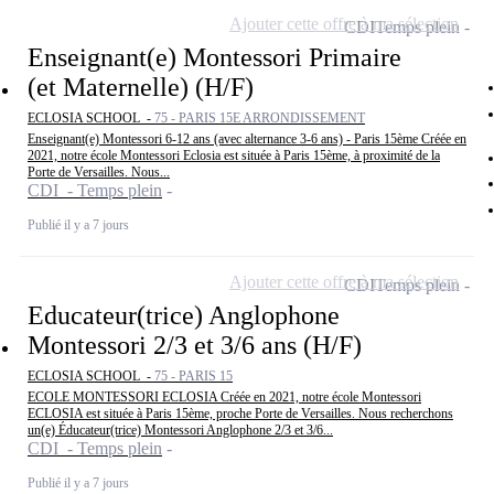
Ajouter cette offre à ma sélection
CDI
Temps plein
Enseignant(e) Montessori Primaire
(et Maternelle) (H/F)
ECLOSIA SCHOOL -
75 - PARIS 15E ARRONDISSEMENT
Enseignant(e) Montessori 6-12 ans (avec alternance 3-6 ans) - Paris 15ème Créée en
2021, notre école Montessori Eclosia est située à Paris 15ème, à proximité de la
Porte de Versailles. Nous...
CDI - Temps plein
Publié il y a 7 jours
Ajouter cette offre à ma sélection
CDI
Temps plein
Educateur(trice) Anglophone
Montessori 2/3 et 3/6 ans (H/F)
ECLOSIA SCHOOL -
75 - PARIS 15
ECOLE MONTESSORI ECLOSIA Créée en 2021, notre école Montessori
ECLOSIA est située à Paris 15ème, proche Porte de Versailles. Nous recherchons
un(e) Éducateur(trice) Montessori Anglophone 2/3 et 3/6...
CDI - Temps plein
Publié il y a 7 jours