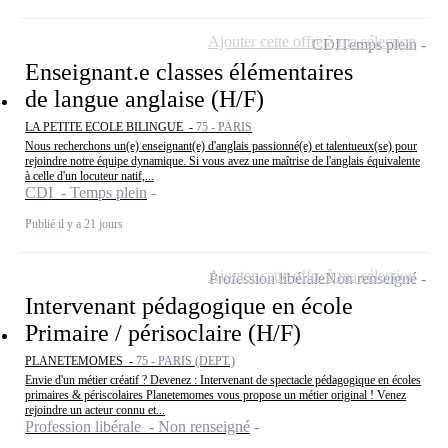
Ajouter cette offre à ma sélection
CDI
Temps plein
Enseignant.e classes élémentaires
de langue anglaise (H/F)
LA PETITE ECOLE BILINGUE -
75 - PARIS
Nous recherchons un(e) enseignant(e) d'anglais passionné(e) et talentueux(se) pour
rejoindre notre équipe dynamique. Si vous avez une maîtrise de l'anglais équivalente
à celle d'un locuteur natif,...
CDI - Temps plein
Publié il y a 21 jours
Ajouter cette offre à ma sélection
Profession libérale
Non renseigné
Intervenant pédagogique en école
Primaire / périsoclaire (H/F)
PLANETEMOMES -
75 - PARIS (DEPT.)
Envie d'un métier créatif ? Devenez : Intervenant de spectacle pédagogique en écoles
primaires & périscolaires Planetemomes vous propose un métier original ! Venez
rejoindre un acteur connu et...
Profession libérale - Non renseigné