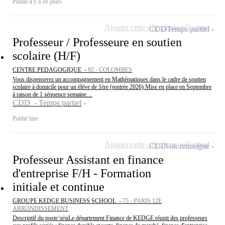
Publié il y a 16 jours
Ajouter cette offre à ma sélection
CDD
Temps partiel
Professeur / Professeure en soutien
scolaire (H/F)
CENTRE PEDAGOGIQUE -
92 - COLOMBES
Vous dispenserez un accompagnement en Mathématiques dans le cadre de soutien
scolaire à domicile pour un élève de 1ère (rentrée 2026) Mise en place en Septembre
à raison de 1 séquence semaine....
CDD - Temps partiel
Publié hier
Ajouter cette offre à ma sélection
CDI
Non renseigné
Professeur Assistant en finance
d'entreprise F/H - Formation
initiale et continue
GROUPE KEDGE BUSINESS SCHOOL -
75 - PARIS 12E
ARRONDISSEMENT
Descriptif du poste:\n\nLe département Finance de KEDGE réunit des professeurs