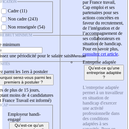
IFICATION
par France travail,
Cap emploi et ses
Cadre (11)
partenaires pour ses
actions concrètes en
Non cadre (243)
faveur du recrutement,
Non renseignée (54)
de l’intégration et de
l’accompagnement de
IRE BRUT MINIMUM
ses collaborateurs en
situation de handicap.
re minimum
Pour en savoir plus,
consultez cet article
.
ssez une périodicité pour le salaire saisi
Entreprise adaptée
NITÉS
Qu'est-ce qu'une
z parmi les 1ers à postuler
entreprise adaptée
?
urquoi serez-vous parmi les
premiers à postuler ?
L'entreprise adaptée
es de plus de 15 jours,
permet à un travailleur
tant moins de 4 candidatures
en situation de
t France Travail est informé)
handicap d'exercer
ICAP
une activité
professionnelle dans
Employeur handi-
des conditions
engagé
adaptées à ses
Qu'est-ce qu'un
capacités. Pour en