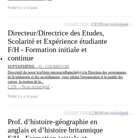
Publié il y a 14 jours
Ajouter cette offre à ma sélection
CDI
Non renseigné
Directeur/Directrice des Etudes,
Scolarité et Expérience étudiante
F/H - Formation initiale et
continue
SUP'EXPERTISE -
92 - COURBEVOIE
Descriptif du poste:\n\nVotre mission\nRattaché(e) à la Direction des programmes,
de la pédagogie et des accréditations, vous pilotez l'organisation et la qualité des
cursus, la gestion de la...
CDI - Non renseigné
Publié il y a 14 jours
Ajouter cette offre à ma sélection
CDD
Non renseigné
Prof. d’histoire-géographie en
anglais et d’histoire britannique