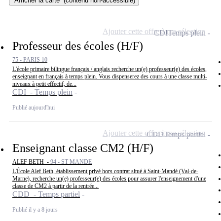
Afficher la carte
(contenu non-accessible)
Ajouter cette offre à ma sélection
CDI
Temps plein
Professeur des écoles (H/F)
75 - PARIS 10
L'école primaire bilingue français / anglais recherche un(e) professeur(e) des écoles,
enseignant en français à temps plein. Vous dispenserez des cours à une classe multi-
niveaux à petit effectif, de...
CDI - Temps plein
Publié aujourd'hui
Ajouter cette offre à ma sélection
CDD
Temps partiel
Enseignant classe CM2 (H/F)
ALEF BETH -
94 - ST MANDE
L'École Alef Beth, établissement privé hors contrat situé à Saint-Mandé (Val-de-
Marne), recherche un(e) professeur(e) des écoles pour assurer l'enseignement d'une
classe de CM2 à partir de la rentrée...
CDD - Temps partiel
Publié il y a 8 jours