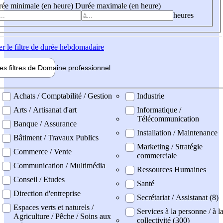
ée minimale (en heure)
Durée maximale (en heure)
heures
er
le filtre de durée hebdomadaire
les filtres de
Domaine pro
fessionnel
ne professionel
Achats / Comptabilité / Gestion
Industrie
Arts / Artisanat d'art
Informatique /
Télécommunication
Banque / Assurance
Installation / Maintenance
Bâtiment / Travaux Publics
Marketing / Stratégie
Commerce / Vente
commerciale
Communication / Multimédia
Ressources Humaines
Conseil / Etudes
Santé
Direction d'entreprise
Secrétariat / Assistanat (8)
Espaces verts et naturels /
Services à la personne / à l
Agriculture / Pêche / Soins aux
collectivité (300)