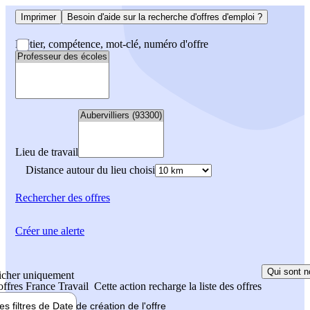
Imprimer
Besoin d'aide sur la recherche d'offres d'emploi ?
Métier, compétence, mot-clé, numéro d'offre
Lieu de travail
Distance autour du lieu choisi
Rechercher
des offres
Créer une alerte
Qui sont n
icher uniquement
 offres France Travail
Cette action recharge la liste des offres
les filtres de
Date de création
de l'offre