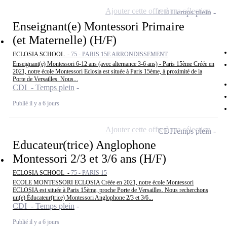
Ajouter cette offre à ma sélection
CDI
Temps plein
Enseignant(e) Montessori Primaire
(et Maternelle) (H/F)
ECLOSIA SCHOOL -
75 - PARIS 15E ARRONDISSEMENT
Enseignant(e) Montessori 6-12 ans (avec alternance 3-6 ans) - Paris 15ème Créée en
2021, notre école Montessori Eclosia est située à Paris 15ème, à proximité de la
Porte de Versailles. Nous...
CDI - Temps plein
Publié il y a 6 jours
Ajouter cette offre à ma sélection
CDI
Temps plein
Educateur(trice) Anglophone
Montessori 2/3 et 3/6 ans (H/F)
ECLOSIA SCHOOL -
75 - PARIS 15
ECOLE MONTESSORI ECLOSIA Créée en 2021, notre école Montessori
ECLOSIA est située à Paris 15ème, proche Porte de Versailles. Nous recherchons
un(e) Éducateur(trice) Montessori Anglophone 2/3 et 3/6...
CDI - Temps plein
Publié il y a 6 jours