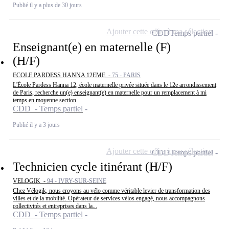
Publié il y a plus de 30 jours
Ajouter cette offre à ma sélection
CDD
Temps partiel
Enseignant(e) en maternelle (F)
(H/F)
ECOLE PARDESS HANNA 12EME -
75 - PARIS
L'École Pardess Hanna 12, école maternelle privée située dans le 12e arrondissement
de Paris, recherche un(e) enseignant(e) en maternelle pour un remplacement à mi
temps en moyenne section
CDD - Temps partiel
Publié il y a 3 jours
Ajouter cette offre à ma sélection
CDD
Temps partiel
Technicien cycle itinérant (H/F)
VELOGIK -
94 - IVRY-SUR-SEINE
Chez Vélogik, nous croyons au vélo comme véritable levier de transformation des
villes et de la mobilité. Opérateur de services vélos engagé, nous accompagnons
collectivités et entreprises dans la...
CDD - Temps partiel