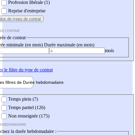
Profession libérale (1)
Reprise d'entreprise
plus
de types de contrat
 DE CONTRAT
ée de contrat
ée minimale (en mois)
Durée maximale (en mois)
mois
er
le filtre du type de contrat
les filtres de
Durée hebdo
madaire
 hebdomadaire
Temps plein (7)
Temps partiel (126)
Non renseignée (175)
 HEBDOMADAIRE
cisez la durée hebdomadaire :