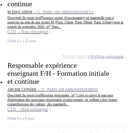
continue
M EDUCATION -
75 - PARIS 1ER ARRONDISSEMENT
Descriptif du poste:\n\nPlusieurs postes d'enseignant(e) en maternelle sont à
pourvoir au sein de nos écoles M (Paris 15ème, Paris 19ème, Paris 13ème) pour la
rentrée de septembre 2026 :\n* Vous...
CDI - Non renseigné
Publié il y a 22 jours
Ajouter cette offre à ma sélection
CDI
Non renseigné
Responsable expérience
enseignant F/H - Formation initiale
et continue
ARCHIE CONSEIL -
75 - PARIS 1ER ARRONDISSEMENT
Descriptif du poste:\n\nMissions principales :\n* Créer et suivre le parcours
d'intégration des nouveaux enseignants et intervenants, en veillant à leur bonne
compréhension des valeurs, des standards...
CDI - Non renseigné
Publié il y a 8 jours