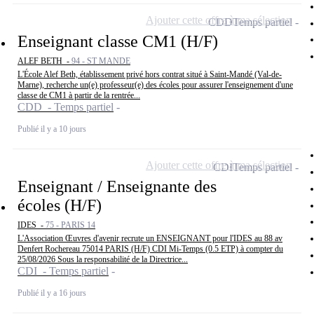
Ajouter cette offre à ma sélection
CDD
Temps partiel
Enseignant classe CM1 (H/F)
ALEF BETH -
94 - ST MANDE
L'École Alef Beth, établissement privé hors contrat situé à Saint-Mandé (Val-de-
Marne), recherche un(e) professeur(e) des écoles pour assurer l'enseignement d'une
classe de CM1 à partir de la rentrée...
CDD - Temps partiel
Publié il y a 10 jours
Ajouter cette offre à ma sélection
CDI
Temps partiel
Enseignant / Enseignante des
écoles (H/F)
IDES -
75 - PARIS 14
L'Association Œuvres d'avenir recrute un ENSEIGNANT pour l'IDES au 88 av
Denfert Rochereau 75014 PARIS (H/F) CDI Mi-Temps (0.5 ETP) à compter du
25/08/2026 Sous la responsabilité de la Directrice...
CDI - Temps partiel
Publié il y a 16 jours