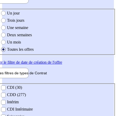
e création de l'offre
Un jour
Trois jours
Une semaine
Deux semaines
Un mois
Toutes les offres
er
le filtre de date de création de l'offre
les filtres de types de
Contrat
de contrat
CDI (30)
CDD (277)
Intérim
CDI Intérimaire