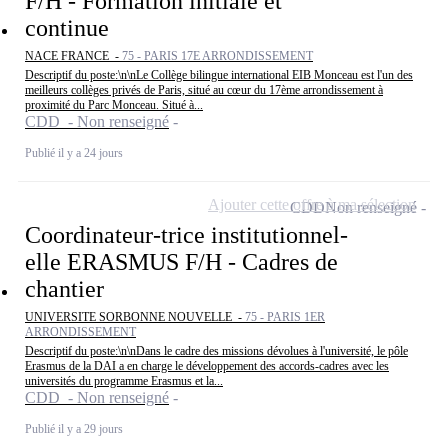
F/H - Formation initiale et
continue
NACE FRANCE -
75 - PARIS 17E ARRONDISSEMENT
Descriptif du poste:\n\nLe Collège bilingue international EIB Monceau est l'un des
meilleurs collèges privés de Paris, situé au cœur du 17ème arrondissement à
proximité du Parc Monceau. Situé à...
CDD - Non renseigné
Publié il y a 24 jours
Ajouter cette offre à ma sélection
CDD
Non renseigné
Coordinateur-trice institutionnel-
elle ERASMUS F/H - Cadres de
chantier
UNIVERSITE SORBONNE NOUVELLE -
75 - PARIS 1ER
ARRONDISSEMENT
Descriptif du poste:\n\nDans le cadre des missions dévolues à l'université, le pôle
Erasmus de la DAI a en charge le développement des accords-cadres avec les
universités du programme Erasmus et la...
CDD - Non renseigné
Publié il y a 29 jours