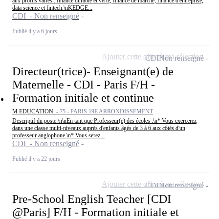
aux profils variés : finance durable et verte, finance de marché, finance d'entreprise,
data science et fintech.\nKEDGE...
CDI - Non renseigné
Publié il y a 6 jours
Ajouter cette offre à ma sélection
CDI
Non renseigné
Directeur(trice)- Enseignant(e) de
Maternelle - CDI - Paris F/H -
Formation initiale et continue
M EDUCATION -
75 - PARIS 19E ARRONDISSEMENT
Descriptif du poste:\n\nEn tant que Professeur(e) des écoles :\n* Vous exercerez
dans une classe multi-niveaux auprès d'enfants âgés de 3 à 6 aux côtés d'un
professeur anglophone.\n* Vous serez...
CDI - Non renseigné
Publié il y a 22 jours
Ajouter cette offre à ma sélection
CDI
Non renseigné
Pre-School English Teacher [CDI
@Paris] F/H - Formation initiale et