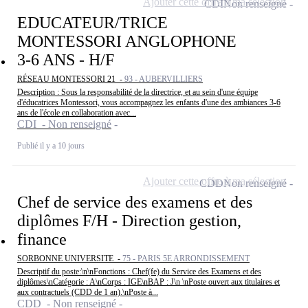
Ajouter cette offre à ma sélection
CDI
Non renseigné
EDUCATEUR/TRICE
MONTESSORI ANGLOPHONE
3-6 ANS - H/F
RÉSEAU MONTESSORI 21 -
93 - AUBERVILLIERS
Description : Sous la responsabilité de la directrice, et au sein d'une équipe
d'éducatrices Montessori, vous accompagnez les enfants d'une des ambiances 3-6
ans de l'école en collaboration avec...
CDI - Non renseigné
Publié il y a 10 jours
Ajouter cette offre à ma sélection
CDD
Non renseigné
Chef de service des examens et des
diplômes F/H - Direction gestion,
finance
SORBONNE UNIVERSITE -
75 - PARIS 5E ARRONDISSEMENT
Descriptif du poste:\n\nFonctions : Chef(fe) du Service des Examens et des
diplômes\nCatégorie : A\nCorps : IGE\nBAP : J\n \nPoste ouvert aux titulaires et
aux contractuels (CDD de 1 an).\nPoste à...
CDD - Non renseigné