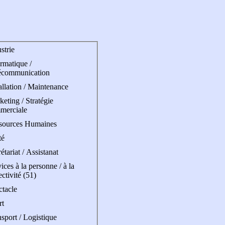
strie
rmatique /
écommunication
allation / Maintenance
eting / Stratégie
merciale
sources Humaines
té
étariat / Assistanat
ices à la personne / à la
ectivité (51)
ctacle
rt
sport / Logistique