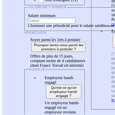
de
l
SALAIRE BRUT MINIMUM
se
si
Salaire minimum
Po
co
Choisissez une périodicité pour le salaire saisi
En
OPPORTUNITÉS
Soyez parmi les 1ers à postuler
Pourquoi serez-vous parmi les
premiers à postuler ?
L'
Offres de plus de 15 jours,
pe
comptant moins de 4 candidatures
en
(dont France Travail est informé)
ha
HANDICAP
un
pr
Employeur handi-
de
engagé
ad
Qu'est-ce qu'un
ca
employeur handi-
sa
engagé ?
le
Un employeur handi-
engagé est un
employeur reconnu