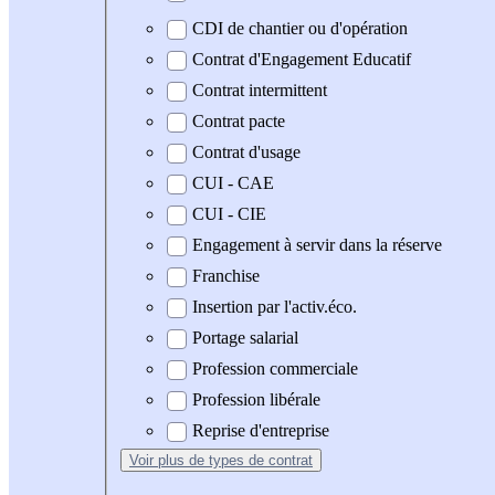
CDI de chantier ou d'opération
Contrat d'Engagement Educatif
Contrat intermittent
Contrat pacte
Contrat d'usage
CUI - CAE
CUI - CIE
Engagement à servir dans la réserve
Franchise
Insertion par l'activ.éco.
Portage salarial
Profession commerciale
Profession libérale
Reprise d'entreprise
Voir plus
de types de contrat