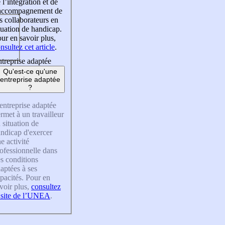
 l’intégration et de
’accompagnement de
s collaborateurs en
tuation de handicap.
ur en savoir plus,
nsultez cet article
.
treprise adaptée
Qu'est-ce qu'une
entreprise adaptée
?
entreprise adaptée
rmet à un travailleur
 situation de
ndicap d'exercer
e activité
ofessionnelle dans
s conditions
aptées à ses
pacités. Pour en
voir plus,
consultez
 site de l’UNEA
.