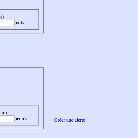
s)
mois
ure)
heures
Créer une alerte