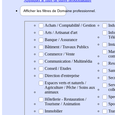
Appliquer
le filtre de durée hebdomadaire
Afficher les filtres de
Domaine pro
fessionnel
Domaine professionel
Achats / Comptabilité / Gestion
Indu
Arts / Artisanat d'art
Info
Tél
Banque / Assurance
Inst
Bâtiment / Travaux Publics
Mark
Commerce / Vente
com
Communication / Multimédia
Res
Conseil / Etudes
San
Direction d'entreprise
Secr
Espaces verts et naturels /
Serv
Agriculture / Pêche / Soins aux
coll
animaux
Spe
Hôtellerie - Restauration /
Tourisme / Animation
Spo
Immobilier
Tran