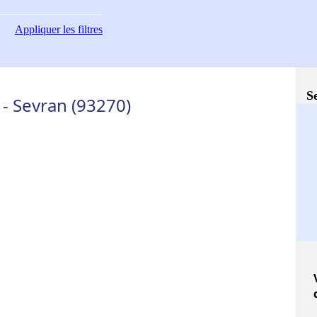
Appliquer
les filtres
S
- Sevran (93270)