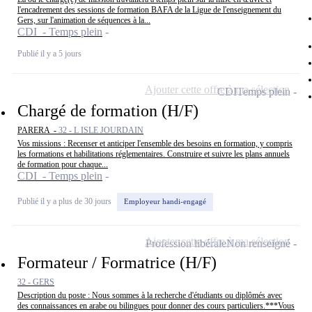
l'encadrement des sessions de formation BAFA de la Ligue de l'enseignement du
Gers, sur l'animation de séquences à la...
CDI - Temps plein
Publié il y a 5 jours
Ajouter cette offre à ma sélection
CDI
Temps plein
Chargé de formation (H/F)
PARERA -
32 - L ISLE JOURDAIN
Vos missions : Recenser et anticiper l'ensemble des besoins en formation, y compris
les formations et habilitations réglementaires. Construire et suivre les plans annuels
de formation pour chaque...
CDI - Temps plein
Publié il y a plus de 30 jours
Employeur handi-engagé
Ajouter cette offre à ma sélection
Profession libérale
Non renseigné
Formateur / Formatrice (H/F)
32 - GERS
Description du poste : Nous sommes à la recherche d'étudiants ou diplômés avec
des connaissances en arabe ou bilingues pour donner des cours particuliers.***Vous