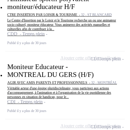
moniteur/éducateur H/F
CTRE INSERTION PAR LOISIR & TOURISME -
32 - ST BLANCARD
Le Centre d'Insertion par le Loisir et le Tourisme recherche un ou une animateur
socio culturel, moniteur éducateur. Vous animerez des activités manuelles et
culturelles afin de contribuer à la...
CDD - Temps plein
Publié il y a plus de 30 jours
Ajouter cette offre à ma sélection
CDI
Temps plein
Moniteur Educateur -
MONTREAL DU GERS (H/F)
AGIR AVEC AMIS PARENTS ET PROFESSIONNELS -
32 - MONTRÉAL
Véritable acteur d'une équipe pluridisciplinaire, vous participez aux actions
d'accompagnement, à l'animation et à l'organisation de la vie quotidienne des
personnes en situation de handicap, pour le...
CDI - Temps plein
Publié il y a plus de 30 jours
Ajouter cette offre à ma sélection
CDI
Temps plein