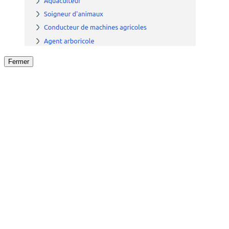
Fermer
Fermer
le détail de l'offre
/
Offre
sur
Offre précéden