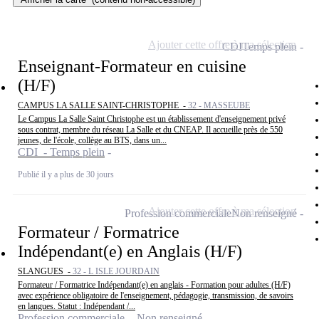
Ajouter cette offre à ma sélection
CDI
Temps plein
Enseignant-Formateur en cuisine
(H/F)
CAMPUS LA SALLE SAINT-CHRISTOPHE -
32 - MASSEUBE
Le Campus La Salle Saint Christophe est un établissement d'enseignement privé
sous contrat, membre du réseau La Salle et du CNEAP. Il accueille près de 550
jeunes, de l'école, collège au BTS, dans un...
CDI - Temps plein
Publié il y a plus de 30 jours
Ajouter cette offre à ma sélection
Profession commerciale
Non renseigné
Formateur / Formatrice
Indépendant(e) en Anglais (H/F)
SLANGUES -
32 - L ISLE JOURDAIN
Formateur / Formatrice Indépendant(e) en anglais - Formation pour adultes (H/F)
avec expérience obligatoire de l'enseignement, pédagogie, transmission, de savoirs
en langues. Statut : Indépendant /...
Profession commerciale - Non renseigné