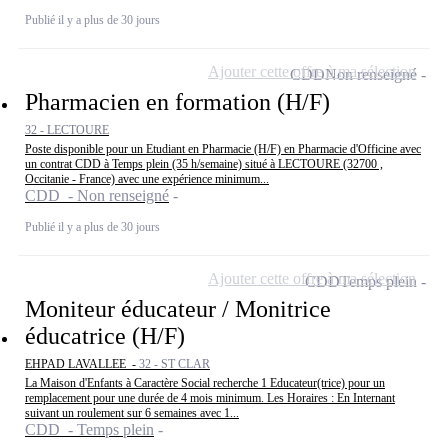
Publié il y a plus de 30 jours
Ajouter cette offre à ma sélection
CDD
Non renseigné
Pharmacien en formation (H/F)
32 - LECTOURE
Poste disponible pour un Etudiant en Pharmacie (H/F) en Pharmacie d'Officine avec
un contrat CDD à Temps plein (35 h/semaine) situé à LECTOURE (32700 ,
Occitanie - France) avec une expérience minimum...
CDD - Non renseigné
Publié il y a plus de 30 jours
Ajouter cette offre à ma sélection
CDD
Temps plein
Moniteur éducateur / Monitrice
éducatrice (H/F)
EHPAD LAVALLEE -
32 - ST CLAR
La Maison d'Enfants à Caractère Social recherche 1 Educateur(trice) pour un
remplacement pour une durée de 4 mois minimum. Les Horaires : En Internant
suivant un roulement sur 6 semaines avec 1...
CDD - Temps plein