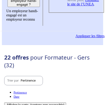
employeur handi-
le site de l’UNEA
.
engagé ?
Un employeur handi-
engagé est un
employeur reconnu
Appliquer
les filtres
22 offres
pour Formateur - Gers
(32)
Trier par
Pertinence
Pertinence
Date
Afficher la carte
(contenu non-accessible)