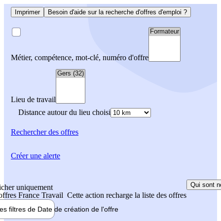
Imprimer
Besoin d'aide sur la recherche d'offres d'emploi ?
Métier, compétence, mot-clé, numéro d'offre
Lieu de travail
Distance autour du lieu choisi
Rechercher
des offres
Créer une alerte
Qui sont n
icher uniquement
 offres France Travail
Cette action recharge la liste des offres
les filtres de
Date de création
de l'offre