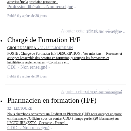
aimeriez être la prochaine personne...
Profession libérale - Non renseigné
Publié il y a plus de 30 jours
Ajouter cette offre à ma sélection
CDI
Non renseigné
Chargé de Formation H/F
GROUPE PARERA -
32 - ISLE-JOURDAIN
POSTE : Chargé de Formation H/F DESCRIPTION : Vos missions : - Recenser et
anticiper l'ensemble des besoins en formation, y compris les formations et
habilitations réglementaires. - Construire et...
CDI - Non renseigné
Publié il y a plus de 30 jours
Ajouter cette offre à ma sélection
CDD
Non renseigné
Pharmacien en formation (H/F)
32 - LECTOURE
Nous cherchons activement un Etudiant en Pharmacie (H/F) pour occuper un poste
en Pharmacie d'Officine sous un contrat CDD à Temps partiel (20 h/semaine) sur
LECTOURE (32700 , Occitanie - France)...
CDD - Non renseigné