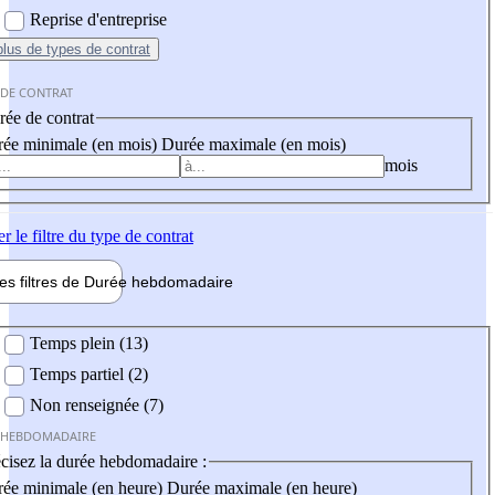
Reprise d'entreprise
plus
de types de contrat
 DE CONTRAT
ée de contrat
ée minimale (en mois)
Durée maximale (en mois)
mois
er
le filtre du type de contrat
les filtres de
Durée hebdo
madaire
 hebdomadaire
Temps plein (13)
Temps partiel (2)
Non renseignée (7)
 HEBDOMADAIRE
cisez la durée hebdomadaire :
ée minimale (en heure)
Durée maximale (en heure)