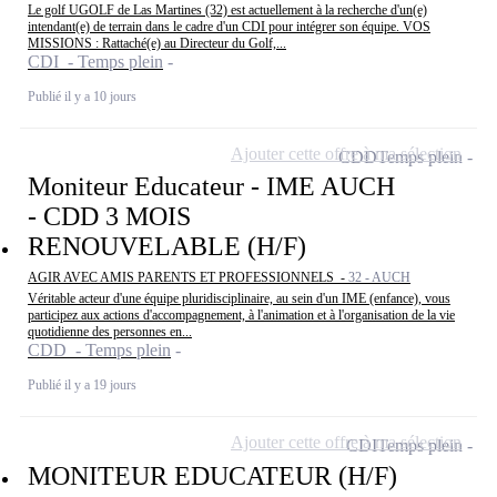
Le golf UGOLF de Las Martines (32) est actuellement à la recherche d'un(e)
intendant(e) de terrain dans le cadre d'un CDI pour intégrer son équipe. VOS
MISSIONS : Rattaché(e) au Directeur du Golf,...
CDI - Temps plein
Publié il y a 10 jours
Ajouter cette offre à ma sélection
CDD
Temps plein
Moniteur Educateur - IME AUCH
- CDD 3 MOIS
RENOUVELABLE (H/F)
AGIR AVEC AMIS PARENTS ET PROFESSIONNELS -
32 - AUCH
Véritable acteur d'une équipe pluridisciplinaire, au sein d'un IME (enfance), vous
participez aux actions d'accompagnement, à l'animation et à l'organisation de la vie
quotidienne des personnes en...
CDD - Temps plein
Publié il y a 19 jours
Ajouter cette offre à ma sélection
CDI
Temps plein
MONITEUR EDUCATEUR (H/F)