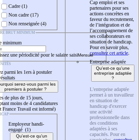
Cap emploi et ses
Cadre (1)
partenaires pour ses
actions concrètes en
Non cadre (17)
faveur du recrutement,
Non renseignée (4)
de l’intégration et de
l’accompagnement de
IRE BRUT MINIMUM
ses collaborateurs en
situation de handicap.
re minimum
Pour en savoir plus,
consultez cet article
.
ssez une périodicité pour le salaire saisi
Entreprise adaptée
NITÉS
Qu'est-ce qu'une
z parmi les 1ers à postuler
entreprise adaptée
résultats
?
urquoi serez-vous parmi les
L'entreprise adaptée
premiers à postuler ?
permet à un travailleur
es de plus de 15 jours,
en situation de
tant moins de 4 candidatures
handicap d'exercer
t France Travail est informé)
une activité
ICAP
professionnelle dans
des conditions
Employeur handi-
adaptées à ses
engagé (1)
capacités. Pour en
Qu'est-ce qu'un
savoir plus,
consultez