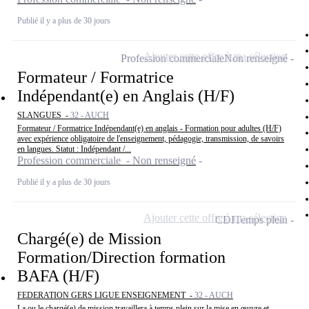
Publié il y a plus de 30 jours
Ajouter cette offre à ma sélection
Profession commerciale
Non renseigné
Formateur / Formatrice
Indépendant(e) en Anglais (H/F)
SLANGUES -
32 - AUCH
Formateur / Formatrice Indépendant(e) en anglais - Formation pour adultes (H/F)
avec expérience obligatoire de l'enseignement, pédagogie, transmission, de savoirs
en langues. Statut : Indépendant /...
Profession commerciale - Non renseigné
Publié il y a plus de 30 jours
Ajouter cette offre à ma sélection
CDI
Temps plein
Chargé(e) de Mission
Formation/Direction formation
BAFA (H/F)
FEDERATION GERS LIGUE ENSEIGNEMENT -
32 - AUCH
La ou le chargé(e) de mission travaillera à temps plein sur la mise en œuvre et