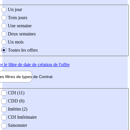
e création de l'offre
Un jour
Trois jours
Une semaine
Deux semaines
Un mois
Toutes les offres
er
le filtre de date de création de l'offre
les filtres de types de
Contrat
de contrat
CDI (11)
CDD (6)
Intérim (2)
CDI Intérimaire
Saisonnier