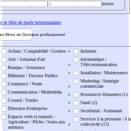
heures
er
le filtre de durée hebdomadaire
les filtres de
Domaine pro
fessionnel
ne professionel
Achats / Comptabilité / Gestion
Industrie
Arts / Artisanat d'art
Informatique /
Télécommunication
Banque / Assurance
Installation / Maintenance
Bâtiment / Travaux Publics
Marketing / Stratégie
Commerce / Vente
commerciale
Communication / Multimédia
Ressources Humaines (1)
Conseil / Etudes
Santé (2)
Direction d'entreprise
Secrétariat / Assistanat
Espaces verts et naturels /
Services à la personne / à l
Agriculture / Pêche / Soins aux
collectivité (15)
animaux