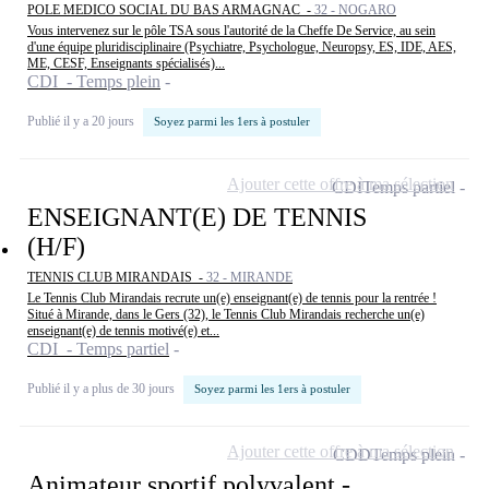
POLE MEDICO SOCIAL DU BAS ARMAGNAC -
32 - NOGARO
Vous intervenez sur le pôle TSA sous l'autorité de la Cheffe De Service, au sein
d'une équipe pluridisciplinaire (Psychiatre, Psychologue, Neuropsy, ES, IDE, AES,
ME, CESF, Enseignants spécialisés)...
CDI - Temps plein
Publié il y a 20 jours
Soyez parmi les 1ers à postuler
Ajouter cette offre à ma sélection
CDI
Temps partiel
ENSEIGNANT(E) DE TENNIS
(H/F)
TENNIS CLUB MIRANDAIS -
32 - MIRANDE
Le Tennis Club Mirandais recrute un(e) enseignant(e) de tennis pour la rentrée !
Situé à Mirande, dans le Gers (32), le Tennis Club Mirandais recherche un(e)
enseignant(e) de tennis motivé(e) et...
CDI - Temps partiel
Publié il y a plus de 30 jours
Soyez parmi les 1ers à postuler
Ajouter cette offre à ma sélection
CDD
Temps plein
Animateur sportif polyvalent -