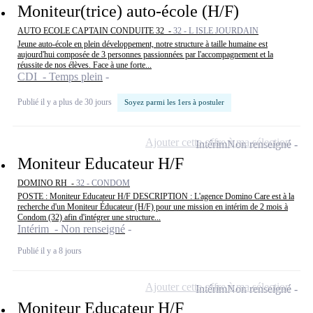
Moniteur(trice) auto-école (H/F)
AUTO ECOLE CAPTAIN CONDUITE 32 -
32 - L ISLE JOURDAIN
Jeune auto-école en plein développement, notre structure à taille humaine est
aujourd'hui composée de 3 personnes passionnées par l'accompagnement et la
réussite de nos élèves. Face à une forte...
CDI - Temps plein
Publié il y a plus de 30 jours
Soyez parmi les 1ers à postuler
Ajouter cette offre à ma sélection
Intérim
Non renseigné
Moniteur Educateur H/F
DOMINO RH -
32 - CONDOM
POSTE : Moniteur Educateur H/F DESCRIPTION : L'agence Domino Care est à la
recherche d'un Moniteur Éducateur (H/F) pour une mission en intérim de 2 mois à
Condom (32) afin d'intégrer une structure...
Intérim - Non renseigné
Publié il y a 8 jours
Ajouter cette offre à ma sélection
Intérim
Non renseigné
Moniteur Educateur H/F