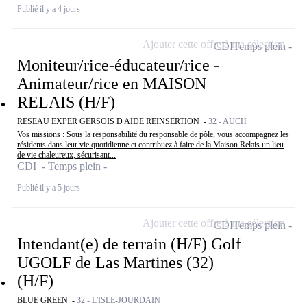
Publié il y a 4 jours
Ajouter cette offre à ma sélection
CDI
Temps plein
Moniteur/rice-éducateur/rice -
Animateur/rice en MAISON
RELAIS (H/F)
RESEAU EXPER GERSOIS D AIDE REINSERTION -
32 - AUCH
Vos missions : Sous la responsabilité du responsable de pôle, vous accompagnez les
résidents dans leur vie quotidienne et contribuez à faire de la Maison Relais un lieu
de vie chaleureux, sécurisant...
CDI - Temps plein
Publié il y a 5 jours
Ajouter cette offre à ma sélection
CDI
Temps plein
Intendant(e) de terrain (H/F) Golf
UGOLF de Las Martines (32)
(H/F)
BLUE GREEN -
32 - L'ISLE-JOURDAIN