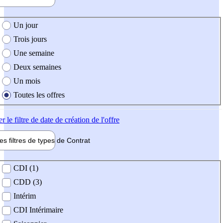
e création de l'offre
Un jour
Trois jours
Une semaine
Deux semaines
Un mois
Toutes les offres
er
le filtre de date de création de l'offre
les filtres de types de
Contrat
de contrat
CDI (1)
CDD (3)
Intérim
CDI Intérimaire