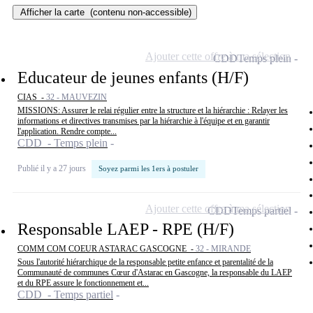
Afficher la carte
(contenu non-accessible)
Ajouter cette offre à ma sélection
CDD
Temps plein
Educateur de jeunes enfants (H/F)
CIAS -
32 - MAUVEZIN
MISSIONS: Assurer le relai régulier entre la structure et la hiérarchie : Relayer les
informations et directives transmises par la hiérarchie à l'équipe et en garantir
l'application. Rendre compte...
CDD - Temps plein
Publié il y a 27 jours
Soyez parmi les 1ers à postuler
Ajouter cette offre à ma sélection
CDD
Temps partiel
Responsable LAEP - RPE (H/F)
COMM COM COEUR ASTARAC GASCOGNE -
32 - MIRANDE
Sous l'autorité hiérarchique de la responsable petite enfance et parentalité de la
Communauté de communes Cœur d'Astarac en Gascogne, la responsable du LAEP
et du RPE assure le fonctionnement et...
CDD - Temps partiel