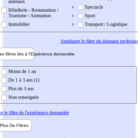
animaux
Spectacle
Hôtellerie - Restauration /
Tourisme / Animation
Sport
Immobilier
Transport / Logistique
Appliquer
le filtre du domaine professi
es filtres liés à l'
Expérience
demandée
ience demandée
Moins de 1 an
De 1 à 3 ans (1)
Plus de 3 ans
Non renseignée
er
le filtre de l'expérience demandée
Plus De
Filtres