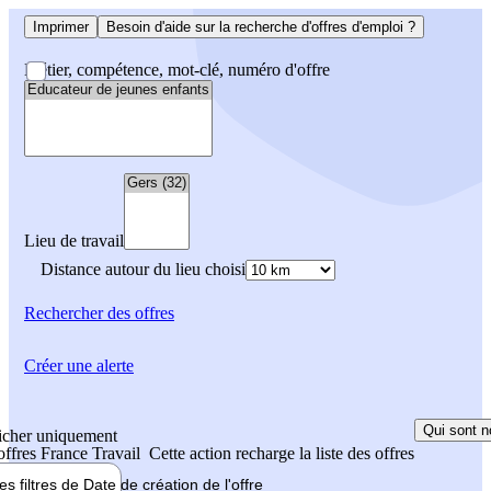
Imprimer
Besoin d'aide sur la recherche d'offres d'emploi ?
Métier, compétence, mot-clé, numéro d'offre
Lieu de travail
Distance autour du lieu choisi
Rechercher
des offres
Créer une alerte
Qui sont n
icher uniquement
 offres France Travail
Cette action recharge la liste des offres
les filtres de
Date de création
de l'offre