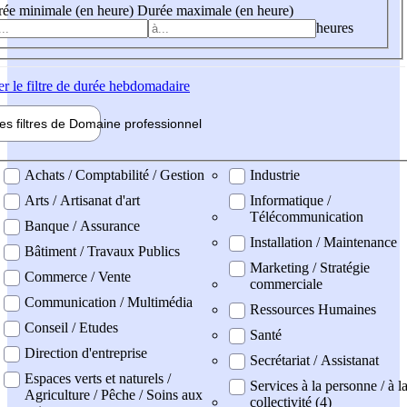
ée minimale (en heure)
Durée maximale (en heure)
heures
er
le filtre de durée hebdomadaire
les filtres de
Domaine pro
fessionnel
ne professionel
Achats / Comptabilité / Gestion
Industrie
Arts / Artisanat d'art
Informatique /
Télécommunication
Banque / Assurance
Installation / Maintenance
Bâtiment / Travaux Publics
Marketing / Stratégie
Commerce / Vente
commerciale
Communication / Multimédia
Ressources Humaines
Conseil / Etudes
Santé
Direction d'entreprise
Secrétariat / Assistanat
Espaces verts et naturels /
Services à la personne / à l
Agriculture / Pêche / Soins aux
collectivité (4)