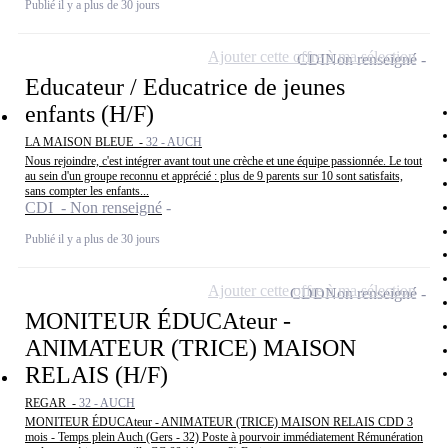
Publié il y a plus de 30 jours
Ajouter cette offre à ma sélection
CDI
Non renseigné
Educateur / Educatrice de jeunes
enfants (H/F)
LA MAISON BLEUE -
32 - AUCH
Nous rejoindre, c'est intégrer avant tout une crèche et une équipe passionnée. Le tout
au sein d'un groupe reconnu et apprécié : plus de 9 parents sur 10 sont satisfaits,
sans compter les enfants...
CDI - Non renseigné
Publié il y a plus de 30 jours
Ajouter cette offre à ma sélection
CDD
Non renseigné
MONITEUR ÉDUCAteur -
ANIMATEUR (TRICE) MAISON
RELAIS (H/F)
REGAR -
32 - AUCH
MONITEUR ÉDUCAteur - ANIMATEUR (TRICE) MAISON RELAIS CDD 3
mois - Temps plein Auch (Gers - 32) Poste à pourvoir immédiatement Rémunération