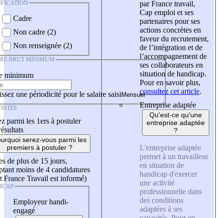
IFICATION
par France travail,
Cap emploi et ses
Cadre
partenaires pour ses
actions concrètes en
Non cadre (2)
faveur du recrutement,
Non renseignée (2)
de l’intégration et de
l’accompagnement de
IRE BRUT MINIMUM
ses collaborateurs en
situation de handicap.
re minimum
Pour en savoir plus,
consultez cet article
.
ssez une périodicité pour le salaire saisi
Entreprise adaptée
NITÉS
Qu'est-ce qu'une
z parmi les 1ers à postuler
entreprise adaptée
résultats
?
urquoi serez-vous parmi les
L'entreprise adaptée
premiers à postuler ?
permet à un travailleur
es de plus de 15 jours,
en situation de
tant moins de 4 candidatures
handicap d'exercer
t France Travail est informé)
une activité
ICAP
professionnelle dans
des conditions
Employeur handi-
adaptées à ses
engagé
capacités. Pour en