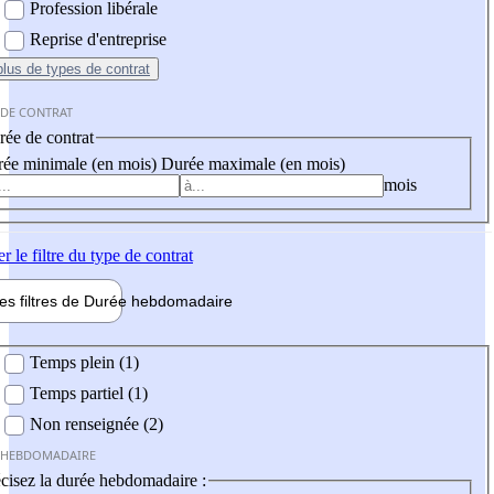
Profession libérale
Reprise d'entreprise
plus
de types de contrat
 DE CONTRAT
ée de contrat
ée minimale (en mois)
Durée maximale (en mois)
mois
er
le filtre du type de contrat
les filtres de
Durée hebdo
madaire
 hebdomadaire
Temps plein (1)
Temps partiel (1)
Non renseignée (2)
 HEBDOMADAIRE
cisez la durée hebdomadaire :