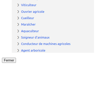
Fermer
Fermer
le détail de l'offre
/
Offre
sur
Offre précéden