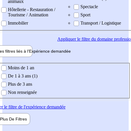
animaux
Spectacle
Hôtellerie - Restauration /
Tourisme / Animation
Sport
Immobilier
Transport / Logistique
Appliquer
le filtre du domaine professi
es filtres liés à l'
Expérience
demandée
ience demandée
Moins de 1 an
De 1 à 3 ans (1)
Plus de 3 ans
Non renseignée
er
le filtre de l'expérience demandée
Plus De
Filtres