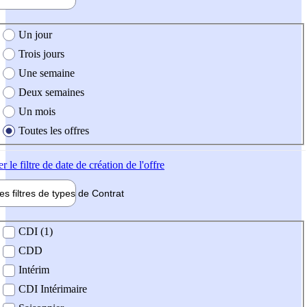
e création de l'offre
Un jour
Trois jours
Une semaine
Deux semaines
Un mois
Toutes les offres
er
le filtre de date de création de l'offre
les filtres de types de
Contrat
de contrat
CDI (1)
CDD
Intérim
CDI Intérimaire