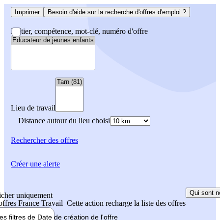
Imprimer
Besoin d'aide sur la recherche d'offres d'emploi ?
Métier, compétence, mot-clé, numéro d'offre
Lieu de travail
Distance autour du lieu choisi
Rechercher
des offres
Créer une alerte
Qui sont n
icher uniquement
 offres France Travail
Cette action recharge la liste des offres
les filtres de
Date de création
de l'offre