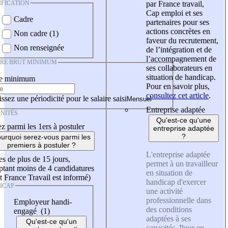
IFICATION
par France travail,
Cap emploi et ses
Cadre
partenaires pour ses
actions concrètes en
Non cadre (1)
faveur du recrutement,
Non renseignée
de l’intégration et de
l’accompagnement de
IRE BRUT MINIMUM
ses collaborateurs en
situation de handicap.
re minimum
Pour en savoir plus,
consultez cet article
.
ssez une périodicité pour le salaire saisi
Entreprise adaptée
NITÉS
Qu'est-ce qu'une
z parmi les 1ers à postuler
entreprise adaptée
?
urquoi serez-vous parmi les
premiers à postuler ?
L'entreprise adaptée
es de plus de 15 jours,
permet à un travailleur
tant moins de 4 candidatures
en situation de
t France Travail est informé)
handicap d'exercer
ICAP
une activité
professionnelle dans
Employeur handi-
des conditions
engagé (1)
adaptées à ses
Qu'est-ce qu'un
capacités. Pour en