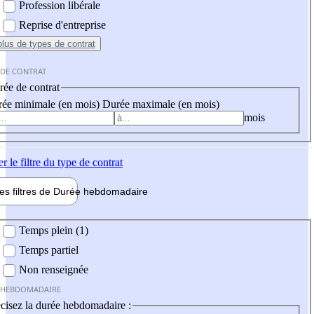
Profession libérale
Reprise d'entreprise
plus
de types de contrat
 DE CONTRAT
ée de contrat
ée minimale (en mois)
Durée maximale (en mois)
mois
er
le filtre du type de contrat
les filtres de
Durée hebdo
madaire
 hebdomadaire
Temps plein (1)
Temps partiel
Non renseignée
 HEBDOMADAIRE
cisez la durée hebdomadaire :