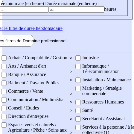
ée minimale (en heure)
Durée maximale (en heure)
heures
er
le filtre de durée hebdomadaire
les filtres de
Domaine pro
fessionnel
ne professionel
Achats / Comptabilité / Gestion
Industrie
Arts / Artisanat d'art
Informatique /
Télécommunication
Banque / Assurance
Installation / Maintenance
Bâtiment / Travaux Publics
Marketing / Stratégie
Commerce / Vente
commerciale
Communication / Multimédia
Ressources Humaines
Conseil / Etudes
Santé
Direction d'entreprise
Secrétariat / Assistanat
Espaces verts et naturels /
Services à la personne / à l
Agriculture / Pêche / Soins aux
collectivité (1)