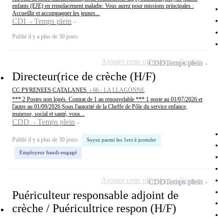
enfants (EJE) en remplacement maladie. Vous aurez pour missions principales :
Accueillir et accompagner les jeunes...
CDI - Temps plein
Publié il y a plus de 30 jours
Ajouter cette offre à ma sélection
CDD
Temps plein
Directeur(rice de crèche (H/F)
CC PYRENEES CATALANES -
66 - LA LLAGONNE
*** 2 Postes non logés. Contrat de 1 an renouvelable *** 1 poste au 01/07/2026 et
l'autre au 01/09/2026 Sous l'autorité de la Cheffe de Pôle du service enfance,
jeunesse, social et santé, vous...
CDD - Temps plein
Publié il y a plus de 30 jours
Soyez parmi les 1ers à postuler
Employeur handi-engagé
Ajouter cette offre à ma sélection
CDD
Temps plein
Puériculteur responsable adjoint de
crèche / Puéricultrice respon (H/F)