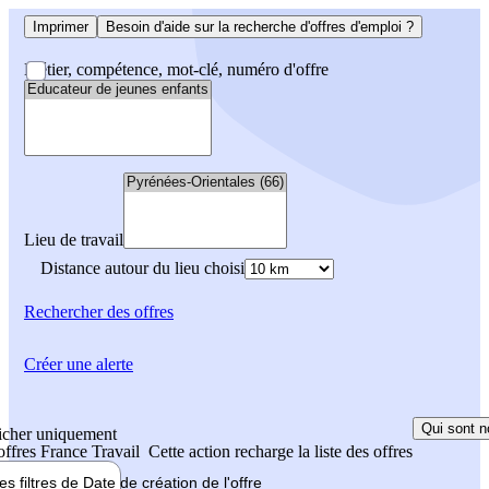
Imprimer
Besoin d'aide sur la recherche d'offres d'emploi ?
Métier, compétence, mot-clé, numéro d'offre
Lieu de travail
Distance autour du lieu choisi
Rechercher
des offres
Créer une alerte
Qui sont n
icher uniquement
 offres France Travail
Cette action recharge la liste des offres
les filtres de
Date de création
de l'offre