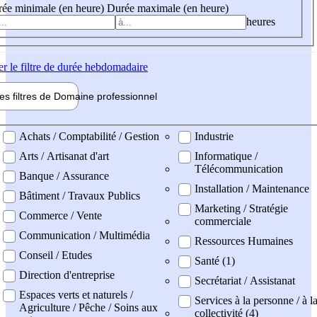
ée minimale (en heure)
Durée maximale (en heure)
heures
er
le filtre de durée hebdomadaire
les filtres de
Domaine pro
fessionnel
ne professionel
Achats / Comptabilité / Gestion
Industrie
Arts / Artisanat d'art
Informatique /
Télécommunication
Banque / Assurance
Installation / Maintenance
Bâtiment / Travaux Publics
Marketing / Stratégie
Commerce / Vente
commerciale
Communication / Multimédia
Ressources Humaines
Conseil / Etudes
Santé (1)
Direction d'entreprise
Secrétariat / Assistanat
Espaces verts et naturels /
Services à la personne / à l
Agriculture / Pêche / Soins aux
collectivité (4)