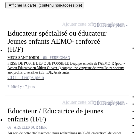
Afficher la carte
(contenu non-accessible)
Ajouter cette offre à ma sélection
CDI
Temps plein
Educateur spécialisé ou éducateur
Jeunes enfants AEMO- renforcé
(H/F)
MECS SANT JORDI -
66 - PERPIGNAN
PRISE DE POSTE DES QUE POSSIBLE L'équipe actuelle de l'AEMO-R (pour «
Action Educative en Milieu Ouvert ») compte une vingtaine de travailleurs sociaux
aux profils diversifiés (ES, EJE, Assistantes...
CDI - Temps plein
Publié il y a 7 jours
Ajouter cette offre à ma sélection
CDI
Temps plein
Educateur / Educatrice de jeunes
enfants (H/F)
66 - ARGELES SUR MER
Au sein de notre établissement, nous recherchons un(e) éducateur(rice) de jeunes