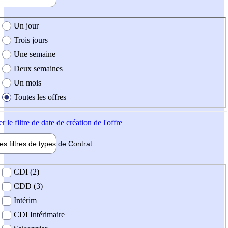
e création de l'offre
Un jour
Trois jours
Une semaine
Deux semaines
Un mois
Toutes les offres
er
le filtre de date de création de l'offre
les filtres de types de
Contrat
de contrat
CDI (2)
CDD (3)
Intérim
CDI Intérimaire