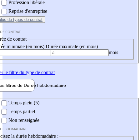
Profession libérale
Reprise d'entreprise
plus
de types de contrat
 DE CONTRAT
ée de contrat
ée minimale (en mois)
Durée maximale (en mois)
mois
er
le filtre du type de contrat
les filtres de
Durée hebdo
madaire
 hebdomadaire
Temps plein (5)
Temps partiel
Non renseignée
 HEBDOMADAIRE
cisez la durée hebdomadaire :