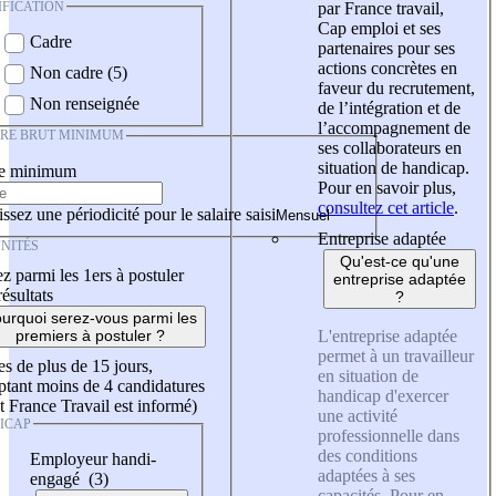
IFICATION
par France travail,
Cap emploi et ses
Cadre
partenaires pour ses
actions concrètes en
Non cadre (5)
faveur du recrutement,
Non renseignée
de l’intégration et de
l’accompagnement de
IRE BRUT MINIMUM
ses collaborateurs en
situation de handicap.
re minimum
Pour en savoir plus,
consultez cet article
.
ssez une périodicité pour le salaire saisi
Entreprise adaptée
NITÉS
Qu'est-ce qu'une
z parmi les 1ers à postuler
entreprise adaptée
résultats
?
urquoi serez-vous parmi les
L'entreprise adaptée
premiers à postuler ?
permet à un travailleur
es de plus de 15 jours,
en situation de
tant moins de 4 candidatures
handicap d'exercer
t France Travail est informé)
une activité
ICAP
professionnelle dans
des conditions
Employeur handi-
adaptées à ses
engagé (3)
capacités. Pour en