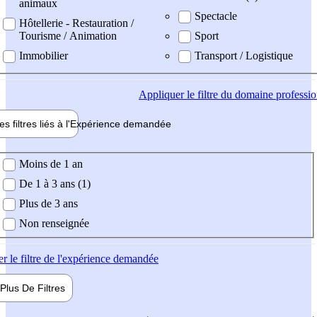
animaux
Spectacle
Hôtellerie - Restauration /
Tourisme / Animation
Sport
Immobilier
Transport / Logistique
Appliquer
le filtre du domaine professi
es filtres liés à l'
Expérience
demandée
ience demandée
Moins de 1 an
De 1 à 3 ans (1)
Plus de 3 ans
Non renseignée
er
le filtre de l'expérience demandée
Plus De
Filtres