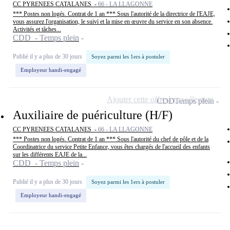
CC PYRENEES CATALANES -
66 - LA LLAGONNE
*** Postes non logés. Contrat de 1 an *** Sous l'autorité de la directrice de l'EAJE,
vous assurez l'organisation, le suivi et la mise en œuvre du service en son absence.
Activités et tâches...
CDD - Temps plein
Publié il y a plus de 30 jours
Soyez parmi les 1ers à postuler
Employeur handi-engagé
Ajouter cette offre à ma sélection
CDD
Temps plein
Auxiliaire de puériculture (H/F)
CC PYRENEES CATALANES -
66 - LA LLAGONNE
*** Postes non logés. Contrat de 1 an *** Sous l'autorité du chef de pôle et de la
Coordinatrice du service Petite Enfance, vous êtes chargés de l'accueil des enfants
sur les différents EAJE de la...
CDD - Temps plein
Publié il y a plus de 30 jours
Soyez parmi les 1ers à postuler
Employeur handi-engagé