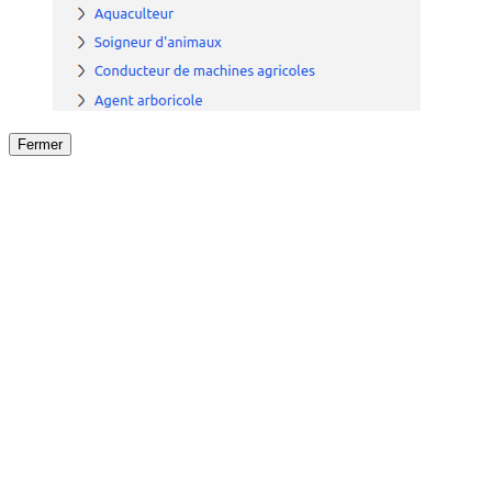
Fermer
Fermer
le détail de l'offre
/
Offre
sur
Offre précéden