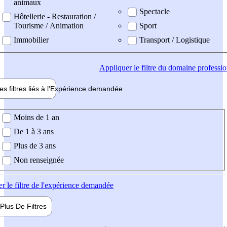
animaux
Spectacle
Hôtellerie - Restauration /
Tourisme / Animation
Sport
Immobilier
Transport / Logistique
Appliquer
le filtre du domaine professi
es filtres liés à l'
Expérience
demandée
ience demandée
Moins de 1 an
De 1 à 3 ans
Plus de 3 ans
Non renseignée
er
le filtre de l'expérience demandée
Plus De
Filtres