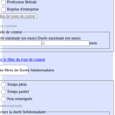
Profession libérale
Reprise d'entreprise
plus
de types de contrat
 DE CONTRAT
ée de contrat
ée minimale (en mois)
Durée maximale (en mois)
mois
er
le filtre du type de contrat
les filtres de
Durée hebdo
madaire
 hebdomadaire
Temps plein
Temps partiel
Non renseignée
 HEBDOMADAIRE
cisez la durée hebdomadaire :