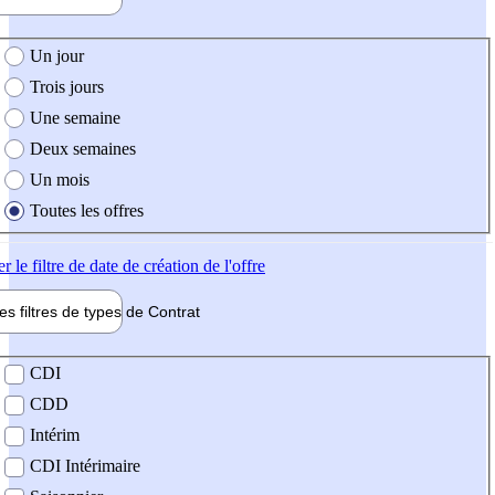
e création de l'offre
Un jour
Trois jours
Une semaine
Deux semaines
Un mois
Toutes les offres
er
le filtre de date de création de l'offre
les filtres de types de
Contrat
de contrat
CDI
CDD
Intérim
CDI Intérimaire