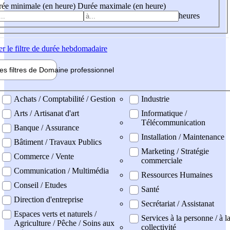
ée minimale (en heure)
Durée maximale (en heure)
heures
er
le filtre de durée hebdomadaire
les filtres de
Domaine pro
fessionnel
ne professionel
Achats / Comptabilité / Gestion
Industrie
Arts / Artisanat d'art
Informatique /
Télécommunication
Banque / Assurance
Installation / Maintenance
Bâtiment / Travaux Publics
Marketing / Stratégie
Commerce / Vente
commerciale
Communication / Multimédia
Ressources Humaines
Conseil / Etudes
Santé
Direction d'entreprise
Secrétariat / Assistanat
Espaces verts et naturels /
Services à la personne / à l
Agriculture / Pêche / Soins aux
collectivité