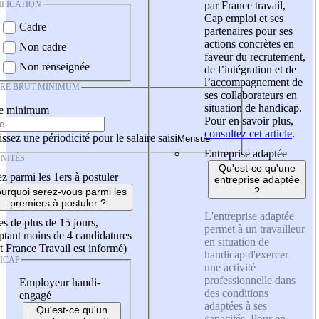
IFICATION
par France travail,
Cap emploi et ses
Cadre
partenaires pour ses
actions concrètes en
Non cadre
faveur du recrutement,
Non renseignée
de l’intégration et de
l’accompagnement de
IRE BRUT MINIMUM
ses collaborateurs en
situation de handicap.
re minimum
Pour en savoir plus,
consultez cet article
.
ssez une périodicité pour le salaire saisi
Entreprise adaptée
NITÉS
Qu'est-ce qu'une
z parmi les 1ers à postuler
entreprise adaptée
?
urquoi serez-vous parmi les
premiers à postuler ?
L'entreprise adaptée
es de plus de 15 jours,
permet à un travailleur
tant moins de 4 candidatures
en situation de
t France Travail est informé)
handicap d'exercer
ICAP
une activité
professionnelle dans
Employeur handi-
des conditions
engagé
adaptées à ses
Qu'est-ce qu'un
capacités. Pour en