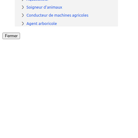
Fermer
Fermer
le détail de l'offre
/
Offre
sur
Offre précéden