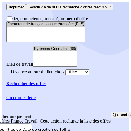
Imprimer
Besoin d'aide sur la recherche d'offres d'emploi ?
Métier, compétence, mot-clé, numéro d'offre
Lieu de travail
Distance autour du lieu choisi
Rechercher
des offres
Créer une alerte
Qui sont n
icher uniquement
 offres France Travail
Cette action recharge la liste des offres
les filtres de
Date de création
de l'offre