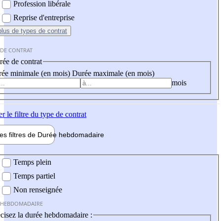
Profession libérale
Reprise d'entreprise
plus
de types de contrat
 DE CONTRAT
ée de contrat
ée minimale (en mois)
Durée maximale (en mois)
mois
er
le filtre du type de contrat
les filtres de
Durée hebdo
madaire
 hebdomadaire
Temps plein
Temps partiel
Non renseignée
 HEBDOMADAIRE
cisez la durée hebdomadaire :