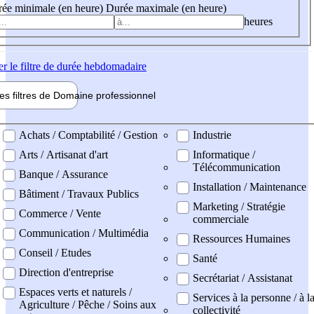
ée minimale (en heure)
Durée maximale (en heure)
heures
er
le filtre de durée hebdomadaire
les filtres de
Domaine pro
fessionnel
ne professionel
Achats / Comptabilité / Gestion
Industrie
Arts / Artisanat d'art
Informatique /
Télécommunication
Banque / Assurance
Installation / Maintenance
Bâtiment / Travaux Publics
Marketing / Stratégie
Commerce / Vente
commerciale
Communication / Multimédia
Ressources Humaines
Conseil / Etudes
Santé
Direction d'entreprise
Secrétariat / Assistanat
Espaces verts et naturels /
Services à la personne / à l
Agriculture / Pêche / Soins aux
collectivité