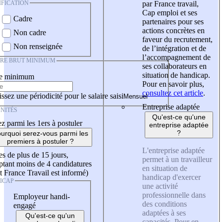
IFICATION
par France travail,
Cap emploi et ses
Cadre
partenaires pour ses
actions concrètes en
Non cadre
faveur du recrutement,
Non renseignée
de l’intégration et de
l’accompagnement de
IRE BRUT MINIMUM
ses collaborateurs en
situation de handicap.
re minimum
Pour en savoir plus,
consultez cet article
.
ssez une périodicité pour le salaire saisi
Entreprise adaptée
NITÉS
Qu'est-ce qu'une
z parmi les 1ers à postuler
entreprise adaptée
?
urquoi serez-vous parmi les
premiers à postuler ?
L'entreprise adaptée
es de plus de 15 jours,
permet à un travailleur
tant moins de 4 candidatures
en situation de
t France Travail est informé)
handicap d'exercer
ICAP
une activité
professionnelle dans
Employeur handi-
des conditions
engagé
adaptées à ses
Qu'est-ce qu'un
capacités. Pour en