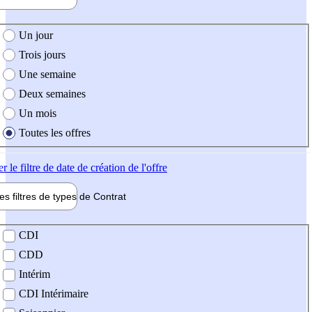
e création de l'offre
Un jour
Trois jours
Une semaine
Deux semaines
Un mois
Toutes les offres
er
le filtre de date de création de l'offre
les filtres de types de
Contrat
de contrat
CDI
CDD
Intérim
CDI Intérimaire