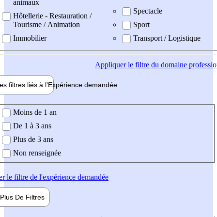
animaux
Spectacle
Hôtellerie - Restauration /
Tourisme / Animation
Sport
Immobilier
Transport / Logistique
Appliquer
le filtre du domaine professi
es filtres liés à l'
Expérience
demandée
ience demandée
Moins de 1 an
De 1 à 3 ans
Plus de 3 ans
Non renseignée
er
le filtre de l'expérience demandée
Plus De
Filtres