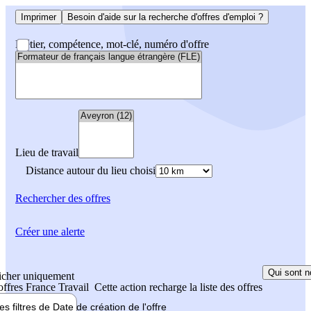
Imprimer
Besoin d'aide sur la recherche d'offres d'emploi ?
Métier, compétence, mot-clé, numéro d'offre
Lieu de travail
Distance autour du lieu choisi
Rechercher
des offres
Créer une alerte
Qui sont n
icher uniquement
 offres France Travail
Cette action recharge la liste des offres
les filtres de
Date de création
de l'offre