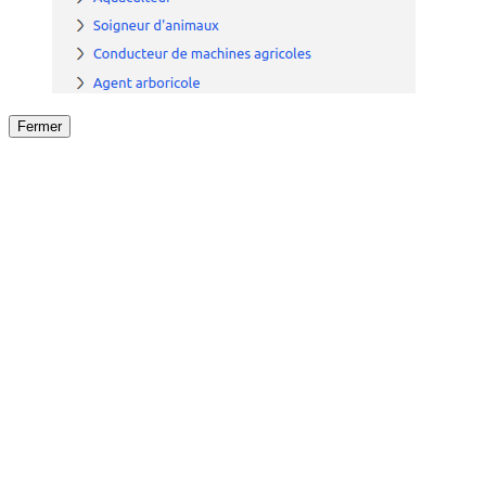
Fermer
Fermer
le détail de l'offre
/
Offre
sur
Offre précéden