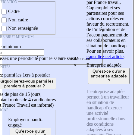
IFICATION
par France travail,
Cap emploi et ses
Cadre
partenaires pour ses
actions concrètes en
Non cadre
faveur du recrutement,
Non renseignée
de l’intégration et de
l’accompagnement de
IRE BRUT MINIMUM
ses collaborateurs en
situation de handicap.
re minimum
Pour en savoir plus,
consultez cet article
.
ssez une périodicité pour le salaire saisi
Entreprise adaptée
NITÉS
Qu'est-ce qu'une
z parmi les 1ers à postuler
entreprise adaptée
?
urquoi serez-vous parmi les
premiers à postuler ?
L'entreprise adaptée
es de plus de 15 jours,
permet à un travailleur
tant moins de 4 candidatures
en situation de
t France Travail est informé)
handicap d'exercer
ICAP
une activité
professionnelle dans
Employeur handi-
des conditions
engagé
adaptées à ses
Qu'est-ce qu'un
capacités. Pour en