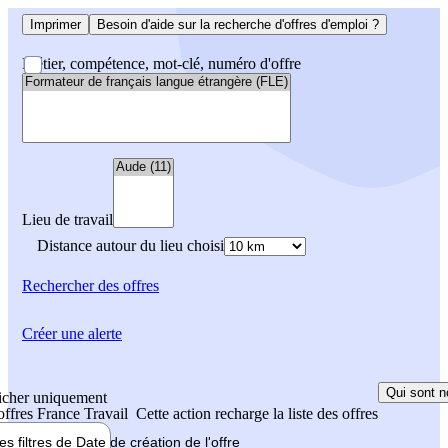
Imprimer
Besoin d'aide sur la recherche d'offres d'emploi ?
Métier, compétence, mot-clé, numéro d'offre
Lieu de travail
Distance autour du lieu choisi
Rechercher
des offres
Créer une alerte
Qui sont n
icher uniquement
 offres France Travail
Cette action recharge la liste des offres
les filtres de
Date de création
de l'offre