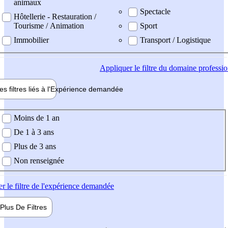
animaux
Spectacle
Hôtellerie - Restauration /
Tourisme / Animation
Sport
Immobilier
Transport / Logistique
Appliquer
le filtre du domaine professi
es filtres liés à l'
Expérience
demandée
ience demandée
Moins de 1 an
De 1 à 3 ans
Plus de 3 ans
Non renseignée
er
le filtre de l'expérience demandée
Plus De
Filtres