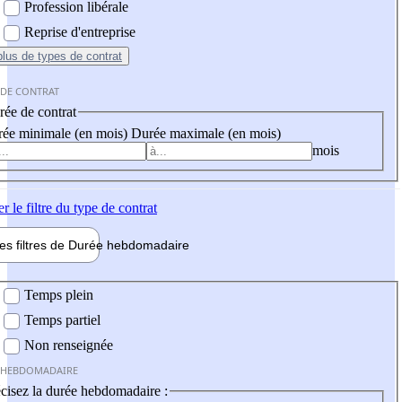
Profession libérale
Reprise d'entreprise
plus
de types de contrat
 DE CONTRAT
ée de contrat
ée minimale (en mois)
Durée maximale (en mois)
mois
er
le filtre du type de contrat
les filtres de
Durée hebdo
madaire
 hebdomadaire
Temps plein
Temps partiel
Non renseignée
 HEBDOMADAIRE
cisez la durée hebdomadaire :