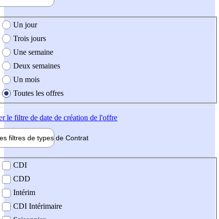
e création de l'offre
Un jour
Trois jours
Une semaine
Deux semaines
Un mois
Toutes les offres
er
le filtre de date de création de l'offre
les filtres de types de
Contrat
de contrat
CDI
CDD
Intérim
CDI Intérimaire