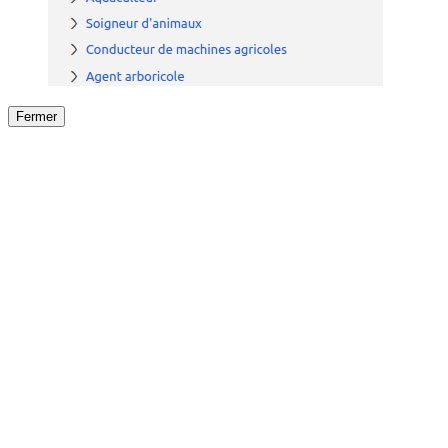
Fermer
Fermer
le détail de l'offre
/
Offre
sur
Offre précéden