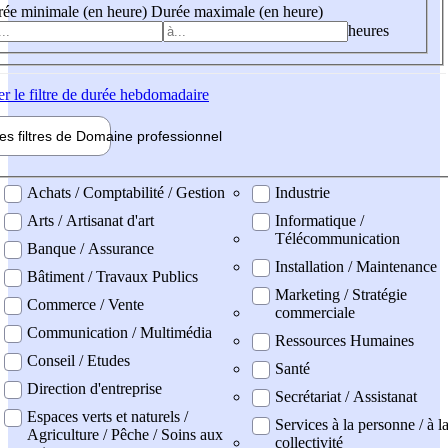
ée minimale (en heure)
Durée maximale (en heure)
heures
er
le filtre de durée hebdomadaire
les filtres de
Domaine pro
fessionnel
ne professionel
Achats / Comptabilité / Gestion
Industrie
Arts / Artisanat d'art
Informatique /
Télécommunication
Banque / Assurance
Installation / Maintenance
Bâtiment / Travaux Publics
Marketing / Stratégie
Commerce / Vente
commerciale
Communication / Multimédia
Ressources Humaines
Conseil / Etudes
Santé
Direction d'entreprise
Secrétariat / Assistanat
Espaces verts et naturels /
Services à la personne / à l
Agriculture / Pêche / Soins aux
collectivité