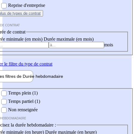
Reprise d'entreprise
plus
de types de contrat
 DE CONTRAT
ée de contrat
ée minimale (en mois)
Durée maximale (en mois)
mois
er
le filtre du type de contrat
les filtres de
Durée hebdo
madaire
 hebdomadaire
Temps plein (1)
Temps partiel (1)
Non renseignée
 HEBDOMADAIRE
cisez la durée hebdomadaire :
ée minimale (en heure)
Durée maximale (en heure)