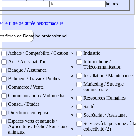
heures
er
le filtre de durée hebdomadaire
les filtres de
Domaine pro
fessionnel
ne professionel
Achats / Comptabilité / Gestion
Industrie
Arts / Artisanat d'art
Informatique /
Télécommunication
Banque / Assurance
Installation / Maintenance
Bâtiment / Travaux Publics
Marketing / Stratégie
Commerce / Vente
commerciale
Communication / Multimédia
Ressources Humaines
Conseil / Etudes
Santé
Direction d'entreprise
Secrétariat / Assistanat
Espaces verts et naturels /
Services à la personne / à l
Agriculture / Pêche / Soins aux
collectivité (2)
animaux