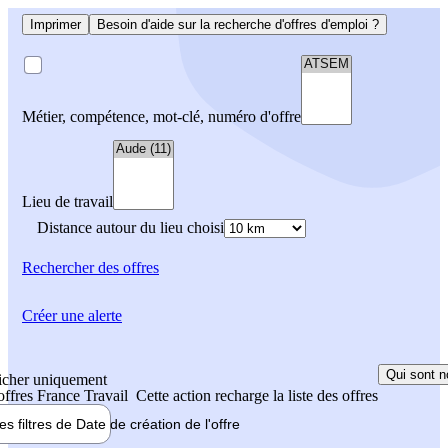
Imprimer
Besoin d'aide sur la recherche d'offres d'emploi ?
Métier, compétence, mot-clé, numéro d'offre
Lieu de travail
Distance autour du lieu choisi
Rechercher
des offres
Créer une alerte
Qui sont n
icher uniquement
 offres France Travail
Cette action recharge la liste des offres
les filtres de
Date de création
de l'offre