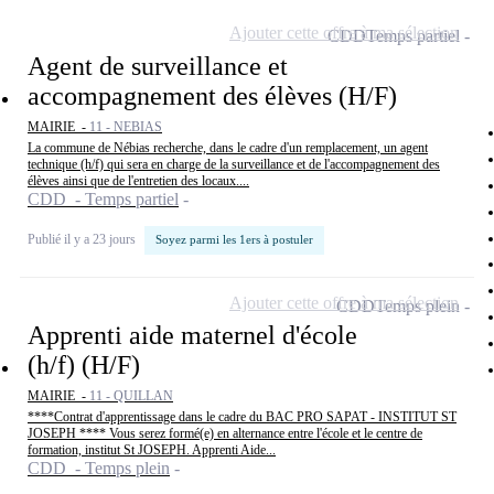
Ajouter cette offre à ma sélection
CDD
Temps partiel
Agent de surveillance et
accompagnement des élèves (H/F)
MAIRIE -
11 - NEBIAS
La commune de Nébias recherche, dans le cadre d'un remplacement, un agent
technique (h/f) qui sera en charge de la surveillance et de l'accompagnement des
élèves ainsi que de l'entretien des locaux....
CDD - Temps partiel
Publié il y a 23 jours
Soyez parmi les 1ers à postuler
Ajouter cette offre à ma sélection
CDD
Temps plein
Apprenti aide maternel d'école
(h/f) (H/F)
MAIRIE -
11 - QUILLAN
****Contrat d'apprentissage dans le cadre du BAC PRO SAPAT - INSTITUT ST
JOSEPH **** Vous serez formé(e) en alternance entre l'école et le centre de
formation, institut St JOSEPH. Apprenti Aide...
CDD - Temps plein