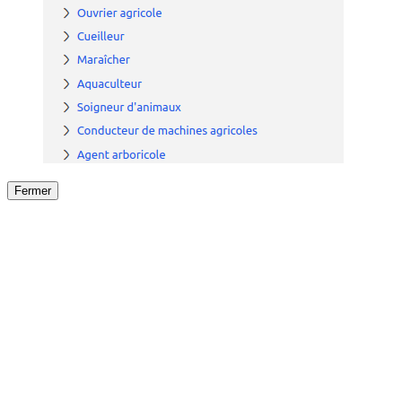
Fermer
Fermer
le détail de l'offre
/
Offre
sur
Offre précéden