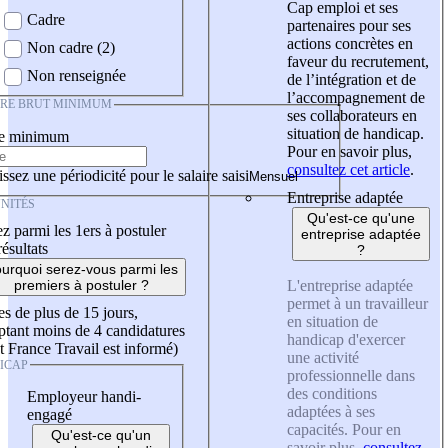
Cap emploi et ses
Cadre
partenaires pour ses
actions concrètes en
Non cadre (2)
faveur du recrutement,
Non renseignée
de l’intégration et de
l’accompagnement de
IRE BRUT MINIMUM
ses collaborateurs en
situation de handicap.
re minimum
Pour en savoir plus,
consultez cet article
.
ssez une périodicité pour le salaire saisi
Entreprise adaptée
NITÉS
Qu'est-ce qu'une
z parmi les 1ers à postuler
entreprise adaptée
résultats
?
urquoi serez-vous parmi les
L'entreprise adaptée
premiers à postuler ?
permet à un travailleur
es de plus de 15 jours,
en situation de
tant moins de 4 candidatures
handicap d'exercer
t France Travail est informé)
une activité
ICAP
professionnelle dans
des conditions
Employeur handi-
adaptées à ses
engagé
capacités. Pour en
Qu'est-ce qu'un
savoir plus,
consultez