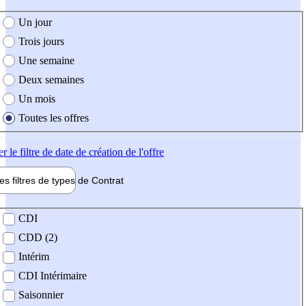
e création de l'offre
Un jour
Trois jours
Une semaine
Deux semaines
Un mois
Toutes les offres
er
le filtre de date de création de l'offre
les filtres de types de
Contrat
de contrat
CDI
CDD (2)
Intérim
CDI Intérimaire
Saisonnier