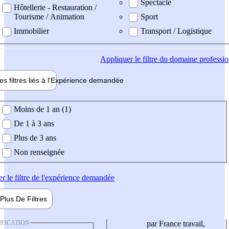
Spectacle
Hôtellerie - Restauration /
Tourisme / Animation
Sport
Immobilier
Transport / Logistique
Appliquer
le filtre du domaine professi
es filtres liés à l'
Expérience
demandée
ience demandée
Moins de 1 an (1)
De 1 à 3 ans
Plus de 3 ans
Non renseignée
er
le filtre de l'expérience demandée
Plus De
Filtres
IFICATION
par France travail,