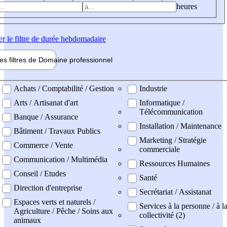
heures
er
le filtre de durée hebdomadaire
les filtres de
Domaine pro
fessionnel
ne professionel
Achats / Comptabilité / Gestion
Industrie
Arts / Artisanat d'art
Informatique /
Télécommunication
Banque / Assurance
Installation / Maintenance
Bâtiment / Travaux Publics
Marketing / Stratégie
Commerce / Vente
commerciale
Communication / Multimédia
Ressources Humaines
Conseil / Etudes
Santé
Direction d'entreprise
Secrétariat / Assistanat
Espaces verts et naturels /
Services à la personne / à l
Agriculture / Pêche / Soins aux
collectivité (2)
animaux