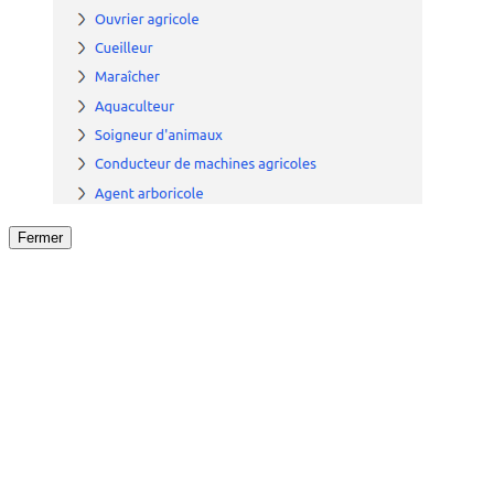
Fermer
Fermer
le détail de l'offre
/
Offre
sur
Offre précéden