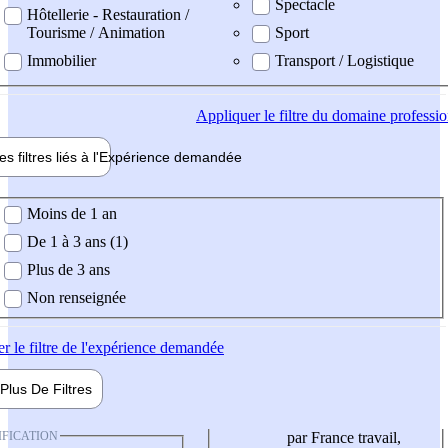
Spectacle
Hôtellerie - Restauration /
Tourisme / Animation
Sport
Immobilier
Transport / Logistique
Appliquer
le filtre du domaine professi
es filtres liés à l'
Expérience
demandée
ience demandée
Moins de 1 an
De 1 à 3 ans (1)
Plus de 3 ans
Non renseignée
er
le filtre de l'expérience demandée
Plus De
Filtres
IFICATION
par France travail,