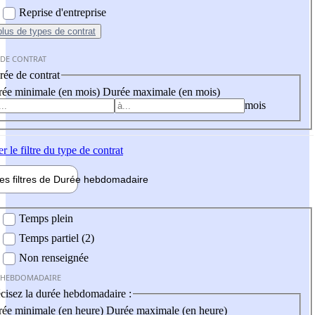
Reprise d'entreprise
plus
de types de contrat
 DE CONTRAT
ée de contrat
ée minimale (en mois)
Durée maximale (en mois)
mois
er
le filtre du type de contrat
les filtres de
Durée hebdo
madaire
 hebdomadaire
Temps plein
Temps partiel (2)
Non renseignée
 HEBDOMADAIRE
cisez la durée hebdomadaire :
ée minimale (en heure)
Durée maximale (en heure)