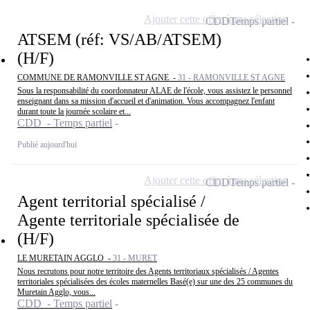
Ajouter cette offre à ma sélection
CDD
Temps partiel
ATSEM (réf: VS/AB/ATSEM)
(H/F)
COMMUNE DE RAMONVILLE ST AGNE -
31 - RAMONVILLE ST AGNE
Sous la responsabilité du coordonnateur ALAE de l'école, vous assistez le personnel
enseignant dans sa mission d'accueil et d'animation. Vous accompagnez l'enfant
durant toute la journée scolaire et...
CDD - Temps partiel
Publié aujourd'hui
Ajouter cette offre à ma sélection
CDD
Temps partiel
Agent territorial spécialisé /
Agente territoriale spécialisée de
(H/F)
LE MURETAIN AGGLO -
31 - MURET
Nous recrutons pour notre territoire des Agents territoriaux spécialisés / Agentes
territoriales spécialisées des écoles maternelles Basé(e) sur une des 25 communes du
Muretain Agglo, vous...
CDD - Temps partiel