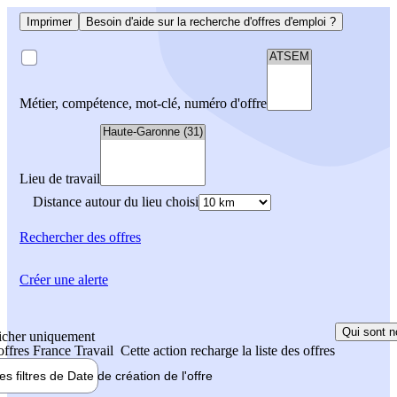
Imprimer
Besoin d'aide sur la recherche d'offres d'emploi ?
Métier, compétence, mot-clé, numéro d'offre
Lieu de travail
Distance autour du lieu choisi
Rechercher
des offres
Créer une alerte
Qui sont n
icher uniquement
 offres France Travail
Cette action recharge la liste des offres
les filtres de
Date de création
de l'offre