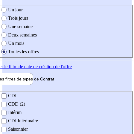
e création de l'offre
Un jour
Trois jours
Une semaine
Deux semaines
Un mois
Toutes les offres
er
le filtre de date de création de l'offre
les filtres de types de
Contrat
de contrat
CDI
CDD (2)
Intérim
CDI Intérimaire
Saisonnier