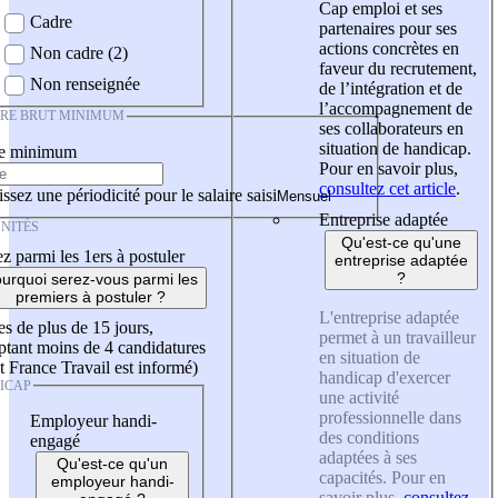
Cap emploi et ses
Cadre
partenaires pour ses
actions concrètes en
Non cadre (2)
faveur du recrutement,
Non renseignée
de l’intégration et de
l’accompagnement de
IRE BRUT MINIMUM
ses collaborateurs en
situation de handicap.
re minimum
Pour en savoir plus,
consultez cet article
.
ssez une périodicité pour le salaire saisi
Entreprise adaptée
NITÉS
Qu'est-ce qu'une
z parmi les 1ers à postuler
entreprise adaptée
?
urquoi serez-vous parmi les
premiers à postuler ?
L'entreprise adaptée
es de plus de 15 jours,
permet à un travailleur
tant moins de 4 candidatures
en situation de
t France Travail est informé)
handicap d'exercer
ICAP
une activité
professionnelle dans
Employeur handi-
des conditions
engagé
adaptées à ses
Qu'est-ce qu'un
capacités. Pour en
employeur handi-
savoir plus,
consultez