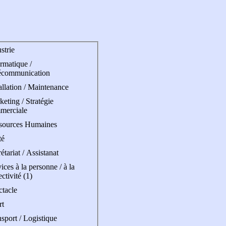
strie
rmatique /
écommunication
allation / Maintenance
eting / Stratégie
merciale
sources Humaines
té
étariat / Assistanat
ices à la personne / à la
ectivité (1)
ctacle
rt
sport / Logistique