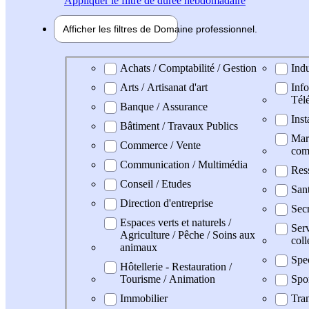
Appliquer
le filtre de durée hebdomadaire
Afficher les filtres de
Domaine pro
fessionnel
Domaine professionel
Achats / Comptabilité / Gestion
Indu
Arts / Artisanat d'art
Info
Tél
Banque / Assurance
Inst
Bâtiment / Travaux Publics
Mark
Commerce / Vente
com
Communication / Multimédia
Res
Conseil / Etudes
San
Direction d'entreprise
Secr
Espaces verts et naturels /
Serv
Agriculture / Pêche / Soins aux
coll
animaux
Spe
Hôtellerie - Restauration /
Tourisme / Animation
Spo
Immobilier
Tran