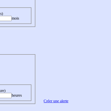
s)
mois
ure)
heures
Créer une alerte