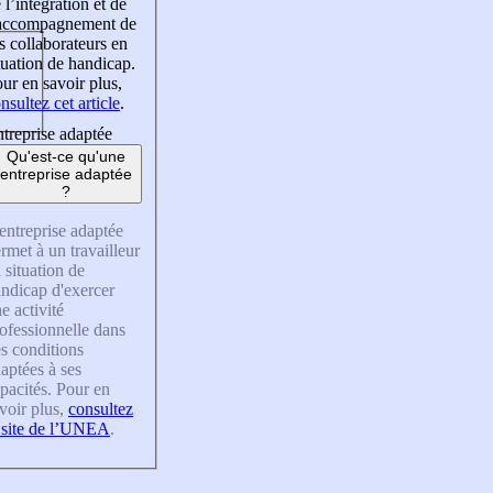
 l’intégration et de
’accompagnement de
s collaborateurs en
tuation de handicap.
ur en savoir plus,
nsultez cet article
.
treprise adaptée
Qu'est-ce qu'une
entreprise adaptée
?
entreprise adaptée
rmet à un travailleur
 situation de
ndicap d'exercer
e activité
ofessionnelle dans
s conditions
aptées à ses
pacités. Pour en
voir plus,
consultez
 site de l’UNEA
.