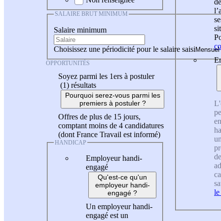
de
l
SALAIRE BRUT MINIMUM
se
si
Salaire minimum
Po
co
Choisissez une périodicité pour le salaire saisi
En
OPPORTUNITÉS
Soyez parmi les 1ers à postuler
(1)
résultats
Pourquoi serez-vous parmi les
L'
premiers à postuler ?
pe
Offres de plus de 15 jours,
en
comptant moins de 4 candidatures
ha
(dont France Travail est informé)
un
HANDICAP
pr
de
Employeur handi-
ad
engagé
ca
Qu'est-ce qu'un
sa
employeur handi-
le
engagé ?
Un employeur handi-
engagé est un