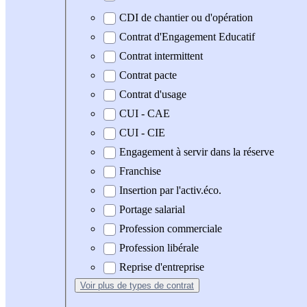
CDI de chantier ou d'opération
Contrat d'Engagement Educatif
Contrat intermittent
Contrat pacte
Contrat d'usage
CUI - CAE
CUI - CIE
Engagement à servir dans la réserve
Franchise
Insertion par l'activ.éco.
Portage salarial
Profession commerciale
Profession libérale
Reprise d'entreprise
Voir plus
de types de contrat