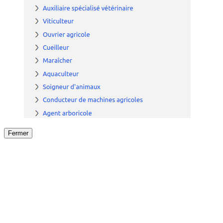
Fermer
Fermer
le détail de l'offre
/
Offre
sur
Offre précéden