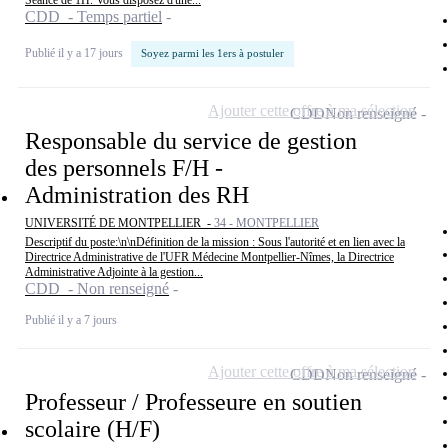
Séance de 1H. Vous disposez d'une...
CDD - Temps partiel
Publié il y a 17 jours
Soyez parmi les 1ers à postuler
Ajouter cette offre à ma sélection
CDD
Non renseigné
Responsable du service de gestion
des personnels F/H -
Administration des RH
UNIVERSITÉ DE MONTPELLIER -
34 - MONTPELLIER
Descriptif du poste:\n\nDéfinition de la mission : Sous l'autorité et en lien avec la
Directrice Administrative de l'UFR Médecine Montpellier-Nîmes, la Directrice
Administrative Adjointe à la gestion...
CDD - Non renseigné
Publié il y a 7 jours
Ajouter cette offre à ma sélection
CDD
Non renseigné
Professeur / Professeure en soutien
scolaire (H/F)