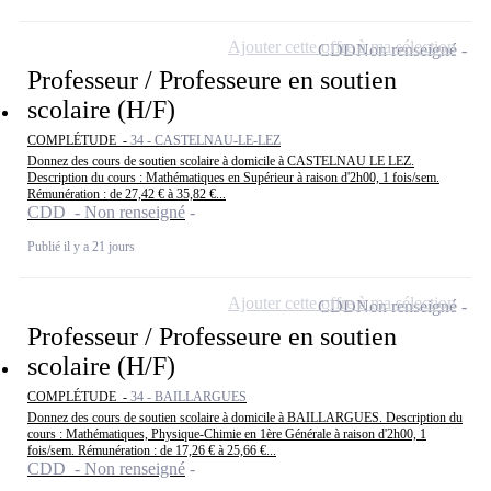
Ajouter cette offre à ma sélection
CDD
Non renseigné
Professeur / Professeure en soutien
scolaire (H/F)
COMPLÉTUDE -
34 - CASTELNAU-LE-LEZ
Donnez des cours de soutien scolaire à domicile à CASTELNAU LE LEZ.
Description du cours : Mathématiques en Supérieur à raison d'2h00, 1 fois/sem.
Rémunération : de 27,42 € à 35,82 €...
CDD - Non renseigné
Publié il y a 21 jours
Ajouter cette offre à ma sélection
CDD
Non renseigné
Professeur / Professeure en soutien
scolaire (H/F)
COMPLÉTUDE -
34 - BAILLARGUES
Donnez des cours de soutien scolaire à domicile à BAILLARGUES. Description du
cours : Mathématiques, Physique-Chimie en 1ère Générale à raison d'2h00, 1
fois/sem. Rémunération : de 17,26 € à 25,66 €...
CDD - Non renseigné