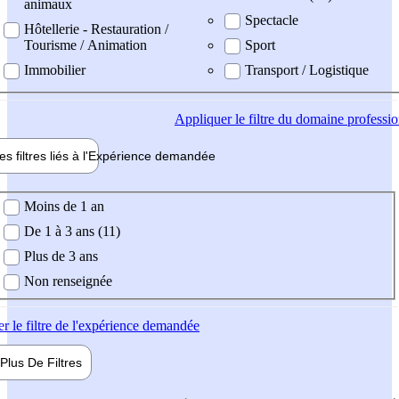
animaux
Spectacle
Hôtellerie - Restauration /
Tourisme / Animation
Sport
Immobilier
Transport / Logistique
Appliquer
le filtre du domaine professi
es filtres liés à l'
Expérience
demandée
ience demandée
Moins de 1 an
De 1 à 3 ans (11)
Plus de 3 ans
Non renseignée
er
le filtre de l'expérience demandée
Plus De
Filtres