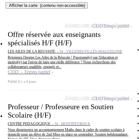
Afficher la carte
(contenu non-accessible)
Ajouter cette offre à ma sélection
CDD
Temps partiel
Offre réservée aux enseignants
spécialisés H/F (H/F)
LES AILES DE LA REUSSITE -
34 - VILLENEUVE-LÈS-MAGUELONE
Rejoignez l'équipe Les Ailes de la Réussite ! Passionné(e) par l'éducation et
motivé(e) par l'envie de faire une réelle différence ? Nous recherchons des
collaborateurs qualifiés, engagés et...
CDD - Temps partiel
Publié il y a 4 jours
Ajouter cette offre à ma sélection
CDD
Temps partiel
Professeur / Professeure en Soutien
Scolaire (H/F)
CENTRE PEDAGOGIQUE -
34 - MONTPEYROUX
Vous dispenserez un accompagnement Maths dans le cadre de soutien scolaire à
domicile pour un élève de 2nd Mise en place en septembre. Soutien hebdomadaire.