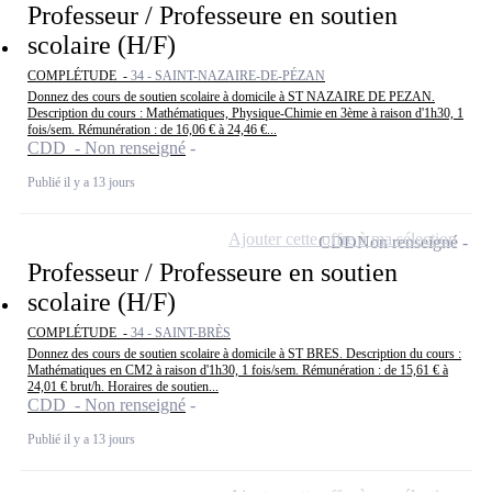
Professeur / Professeure en soutien
scolaire (H/F)
COMPLÉTUDE -
34 - SAINT-NAZAIRE-DE-PÉZAN
Donnez des cours de soutien scolaire à domicile à ST NAZAIRE DE PEZAN.
Description du cours : Mathématiques, Physique-Chimie en 3ème à raison d'1h30, 1
fois/sem. Rémunération : de 16,06 € à 24,46 €...
CDD - Non renseigné
Publié il y a 13 jours
Ajouter cette offre à ma sélection
CDD
Non renseigné
Professeur / Professeure en soutien
scolaire (H/F)
COMPLÉTUDE -
34 - SAINT-BRÈS
Donnez des cours de soutien scolaire à domicile à ST BRES. Description du cours :
Mathématiques en CM2 à raison d'1h30, 1 fois/sem. Rémunération : de 15,61 € à
24,01 € brut/h. Horaires de soutien...
CDD - Non renseigné
Publié il y a 13 jours