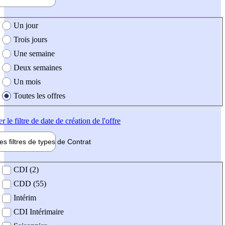
e création de l'offre
Un jour
Trois jours
Une semaine
Deux semaines
Un mois
Toutes les offres
er
le filtre de date de création de l'offre
les filtres de types de
Contrat
de contrat
CDI (2)
CDD (55)
Intérim
CDI Intérimaire