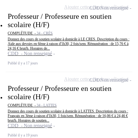
Ajouter cette offre à ma sélection
CDD
Non renseigné
Professeur / Professeure en soutien
scolaire (H/F)
COMPLÉTUDE -
34 - CRÈS
Donnez des cours de soutien scolaire à domicile à LE CRES. Description du cours :
Aide aux devoirs en 6ème à raison d'1h30, 2 fois/sem. Rémunération : de 15,76 € à
24,16 € brut/h. Horaires de...
CDD - Non renseigné
Publié il y a 17 jours
Ajouter cette offre à ma sélection
CDD
Non renseigné
Professeur / Professeure en soutien
scolaire (H/F)
COMPLÉTUDE -
34 - LATTES
Donnez des cours de soutien scolaire à domicile à LATTES. Description du cours :
Français en 3ème à raison d'1h30, 1 fois/sem. Rémunération : de 16,06 € à 24,46 €
brut/h. Horaires de soutien...
CDD - Non renseigné
Publié il y a 19 jours