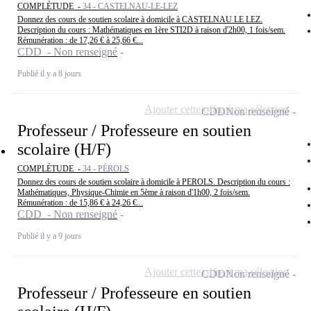
COMPLÉTUDE -
34 - CASTELNAU-LE-LEZ
Donnez des cours de soutien scolaire à domicile à CASTELNAU LE LEZ.
Description du cours : Mathématiques en 1ère STI2D à raison d'2h00, 1 fois/sem.
Rémunération : de 17,26 € à 25,66 €...
CDD - Non renseigné
Publié il y a 8 jours
Ajouter cette offre à ma sélection
CDD
Non renseigné
Professeur / Professeure en soutien
scolaire (H/F)
COMPLÉTUDE -
34 - PÉROLS
Donnez des cours de soutien scolaire à domicile à PEROLS. Description du cours :
Mathématiques, Physique-Chimie en 5ème à raison d'1h00, 2 fois/sem.
Rémunération : de 15,86 € à 24,26 €...
CDD - Non renseigné
Publié il y a 9 jours
Ajouter cette offre à ma sélection
CDD
Non renseigné
Professeur / Professeure en soutien