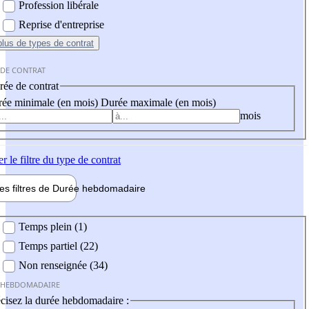
Profession libérale
Reprise d'entreprise
plus
de types de contrat
 DE CONTRAT
ée de contrat
ée minimale (en mois)
Durée maximale (en mois)
mois
er
le filtre du type de contrat
les filtres de
Durée hebdo
madaire
 hebdomadaire
Temps plein (1)
Temps partiel (22)
Non renseignée (34)
 HEBDOMADAIRE
cisez la durée hebdomadaire :