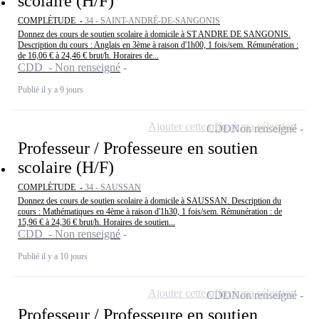
scolaire (H/F)
COMPLÉTUDE -
34 - SAINT-ANDRÉ-DE-SANGONIS
Donnez des cours de soutien scolaire à domicile à ST ANDRE DE SANGONIS.
Description du cours : Anglais en 3ème à raison d'1h00, 1 fois/sem. Rémunération :
de 16,06 € à 24,46 € brut/h. Horaires de...
CDD - Non renseigné
Publié il y a 9 jours
Ajouter cette offre à ma sélection
CDD
Non renseigné
Professeur / Professeure en soutien
scolaire (H/F)
COMPLÉTUDE -
34 - SAUSSAN
Donnez des cours de soutien scolaire à domicile à SAUSSAN. Description du
cours : Mathématiques en 4ème à raison d'1h30, 1 fois/sem. Rémunération : de
15,96 € à 24,36 € brut/h. Horaires de soutien...
CDD - Non renseigné
Publié il y a 10 jours
Ajouter cette offre à ma sélection
CDD
Non renseigné
Professeur / Professeure en soutien