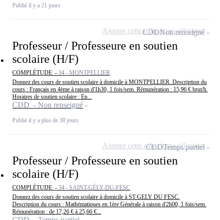
Publié il y a 21 jours
Ajouter cette offre à ma sélection
CDD
Non renseigné
Professeur / Professeure en soutien
scolaire (H/F)
COMPLÉTUDE -
34 - MONTPELLIER
Donnez des cours de soutien scolaire à domicile à MONTPELLIER. Description du
cours : Français en 4ème à raison d'1h30, 1 fois/sem. Rémunération : 15,96 € brut/h.
Horaires de soutien scolaire : En...
CDD - Non renseigné
Publié il y a plus de 30 jours
Ajouter cette offre à ma sélection
CDD
Temps partiel
Professeur / Professeure en soutien
scolaire (H/F)
COMPLÉTUDE -
34 - SAINT-GÉLY-DU-FESC
Donnez des cours de soutien scolaire à domicile à ST GELY DU FESC.
Description du cours : Mathématiques en 1ère Générale à raison d'2h00, 1 fois/sem.
Rémunération : de 17,26 € à 25,66 €...
CDD - Temps partiel