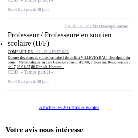
Publié il y a plus de 30 jours
Ajouter cette offre à ma sélection
CDD
Temps partiel
Professeur / Professeure en soutien
scolaire (H/F)
COMPLÉTUDE -
34 - VILLEVEYRAC
Donnez des cours de soutien scolaire à domicile à VILLEVEYRAC. Description du
cours : Mathématiques en 1ère Générale à raison d'2h00, 1 fois/sem. Rémunération :
de 17,26 € à 25,66 € brut/h. Horaires...
CDD - Temps partiel
Publié il y a plus de 30 jours
Afficher les 20 offres suivantes
Votre avis nous intéresse