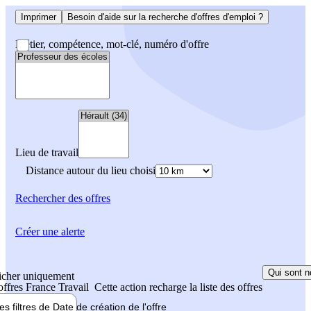
Imprimer
Besoin d'aide sur la recherche d'offres d'emploi ?
Métier, compétence, mot-clé, numéro d'offre
Lieu de travail
Distance autour du lieu choisi
Rechercher
des offres
Créer une alerte
Qui sont n
icher uniquement
 offres France Travail
Cette action recharge la liste des offres
les filtres de
Date de création
de l'offre