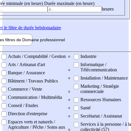
ée minimale (en heure)
Durée maximale (en heure)
heures
er
le filtre de durée hebdomadaire
les filtres de
Domaine pro
fessionnel
ne professionel
Achats / Comptabilité / Gestion
Industrie
Arts / Artisanat d'art
Informatique /
Télécommunication
Banque / Assurance
Installation / Maintenance
Bâtiment / Travaux Publics
Marketing / Stratégie
Commerce / Vente
commerciale
Communication / Multimédia
Ressources Humaines
Conseil / Etudes
Santé
Direction d'entreprise
Secrétariat / Assistanat
Espaces verts et naturels /
Services à la personne / à l
Agriculture / Pêche / Soins aux
collectivité (57)