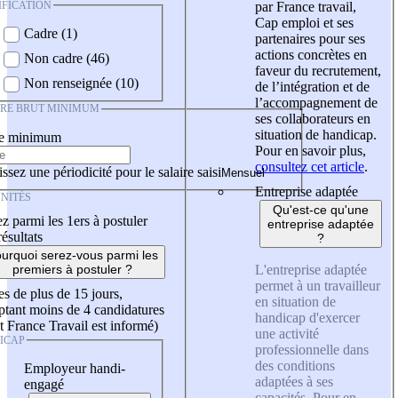
IFICATION
par France travail,
Cap emploi et ses
Cadre (1)
partenaires pour ses
actions concrètes en
Non cadre (46)
faveur du recrutement,
Non renseignée (10)
de l’intégration et de
l’accompagnement de
IRE BRUT MINIMUM
ses collaborateurs en
situation de handicap.
re minimum
Pour en savoir plus,
consultez cet article
.
ssez une périodicité pour le salaire saisi
Entreprise adaptée
NITÉS
Qu'est-ce qu'une
z parmi les 1ers à postuler
entreprise adaptée
résultats
?
urquoi serez-vous parmi les
L'entreprise adaptée
premiers à postuler ?
permet à un travailleur
es de plus de 15 jours,
en situation de
tant moins de 4 candidatures
handicap d'exercer
t France Travail est informé)
une activité
ICAP
professionnelle dans
des conditions
Employeur handi-
adaptées à ses
engagé
capacités. Pour en