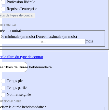
Profession libérale
Reprise d'entreprise
plus
de types de contrat
 DE CONTRAT
ée de contrat
ée minimale (en mois)
Durée maximale (en mois)
mois
er
le filtre du type de contrat
les filtres de
Durée hebdo
madaire
 hebdomadaire
Temps plein
Temps partiel
Non renseignée
 HEBDOMADAIRE
cisez la durée hebdomadaire :