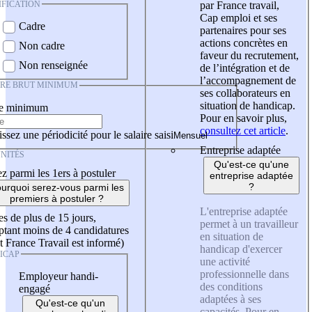
IFICATION
par France travail,
Cap emploi et ses
Cadre
partenaires pour ses
actions concrètes en
Non cadre
faveur du recrutement,
Non renseignée
de l’intégration et de
l’accompagnement de
IRE BRUT MINIMUM
ses collaborateurs en
situation de handicap.
re minimum
Pour en savoir plus,
consultez cet article
.
ssez une périodicité pour le salaire saisi
Entreprise adaptée
NITÉS
Qu'est-ce qu'une
z parmi les 1ers à postuler
entreprise adaptée
?
urquoi serez-vous parmi les
premiers à postuler ?
L'entreprise adaptée
es de plus de 15 jours,
permet à un travailleur
tant moins de 4 candidatures
en situation de
t France Travail est informé)
handicap d'exercer
ICAP
une activité
professionnelle dans
Employeur handi-
des conditions
engagé
adaptées à ses
Qu'est-ce qu'un
capacités. Pour en