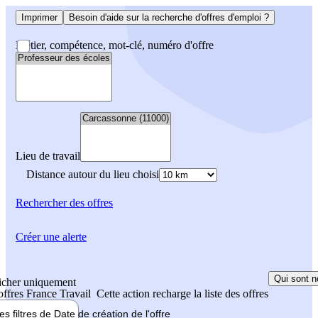
Imprimer
Besoin d'aide sur la recherche d'offres d'emploi ?
Métier, compétence, mot-clé, numéro d'offre
Lieu de travail
Distance autour du lieu choisi
Rechercher
des offres
Créer une alerte
Qui sont n
icher uniquement
 offres France Travail
Cette action recharge la liste des offres
les filtres de
Date de création
de l'offre