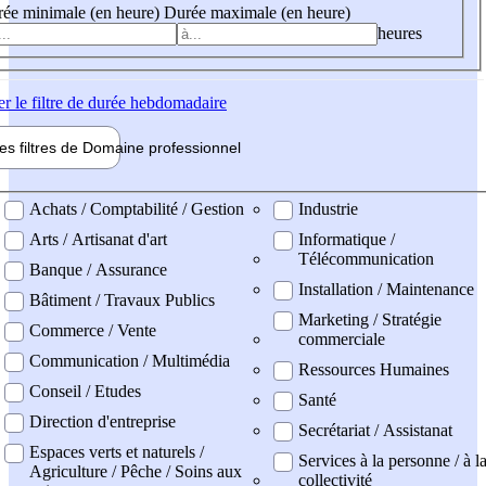
ée minimale (en heure)
Durée maximale (en heure)
heures
er
le filtre de durée hebdomadaire
les filtres de
Domaine pro
fessionnel
ne professionel
Achats / Comptabilité / Gestion
Industrie
Arts / Artisanat d'art
Informatique /
Télécommunication
Banque / Assurance
Installation / Maintenance
Bâtiment / Travaux Publics
Marketing / Stratégie
Commerce / Vente
commerciale
Communication / Multimédia
Ressources Humaines
Conseil / Etudes
Santé
Direction d'entreprise
Secrétariat / Assistanat
Espaces verts et naturels /
Services à la personne / à l
Agriculture / Pêche / Soins aux
collectivité