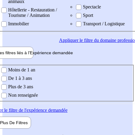
animaux
Spectacle
Hôtellerie - Restauration /
Tourisme / Animation
Sport
Immobilier
Transport / Logistique
Appliquer
le filtre du domaine professi
es filtres liés à l'
Expérience
demandée
ience demandée
Moins de 1 an
De 1 à 3 ans
Plus de 3 ans
Non renseignée
er
le filtre de l'expérience demandée
Plus De
Filtres