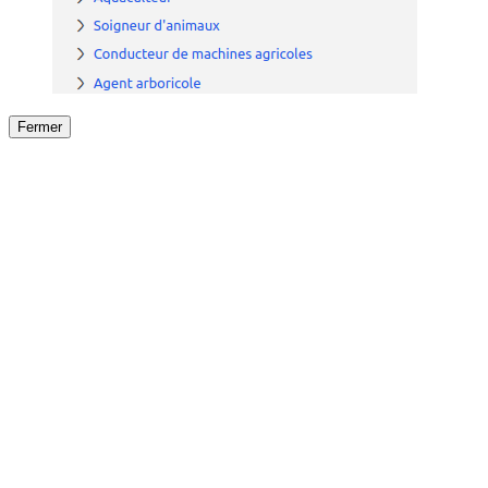
Fermer
Fermer
le détail de l'offre
/
Offre
sur
Offre précéden