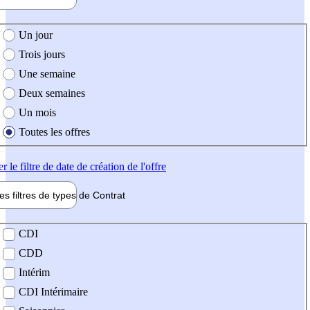
e création de l'offre
Un jour
Trois jours
Une semaine
Deux semaines
Un mois
Toutes les offres
er
le filtre de date de création de l'offre
les filtres de types de
Contrat
de contrat
CDI
CDD
Intérim
CDI Intérimaire