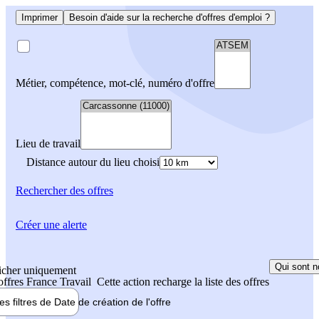
Imprimer
Besoin d'aide sur la recherche d'offres d'emploi ?
Métier, compétence, mot-clé, numéro d'offre
Lieu de travail
Distance autour du lieu choisi
Rechercher
des offres
Créer une alerte
Qui sont n
icher uniquement
 offres France Travail
Cette action recharge la liste des offres
les filtres de
Date de création
de l'offre