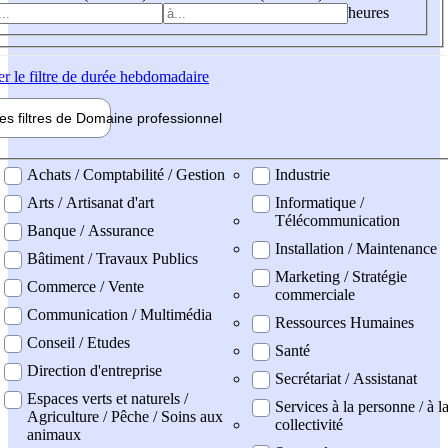
heures
er
le filtre de durée hebdomadaire
les filtres de
Domaine pro
fessionnel
ne professionel
Achats / Comptabilité / Gestion
Industrie
Arts / Artisanat d'art
Informatique /
Télécommunication
Banque / Assurance
Installation / Maintenance
Bâtiment / Travaux Publics
Marketing / Stratégie
Commerce / Vente
commerciale
Communication / Multimédia
Ressources Humaines
Conseil / Etudes
Santé
Direction d'entreprise
Secrétariat / Assistanat
Espaces verts et naturels /
Services à la personne / à l
Agriculture / Pêche / Soins aux
collectivité
animaux