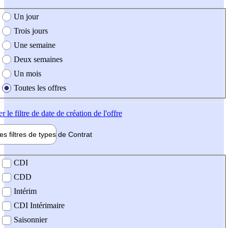
e création de l'offre
Un jour
Trois jours
Une semaine
Deux semaines
Un mois
Toutes les offres
er
le filtre de date de création de l'offre
les filtres de types de
Contrat
de contrat
CDI
CDD
Intérim
CDI Intérimaire
Saisonnier