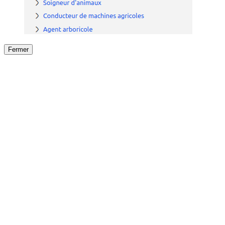
Fermer
Fermer
le détail de l'offre
/
Offre
sur
Offre précéden