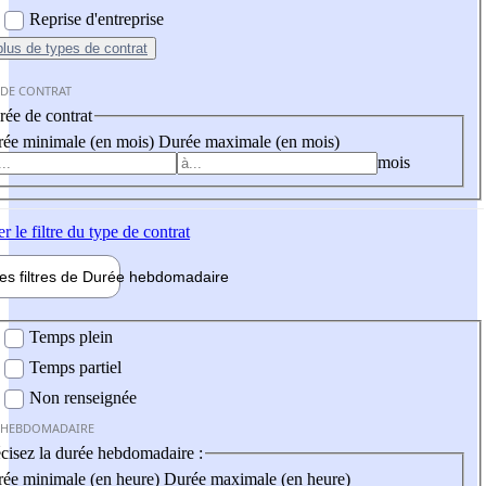
Reprise d'entreprise
plus
de types de contrat
 DE CONTRAT
ée de contrat
ée minimale (en mois)
Durée maximale (en mois)
mois
er
le filtre du type de contrat
les filtres de
Durée hebdo
madaire
 hebdomadaire
Temps plein
Temps partiel
Non renseignée
 HEBDOMADAIRE
cisez la durée hebdomadaire :
ée minimale (en heure)
Durée maximale (en heure)