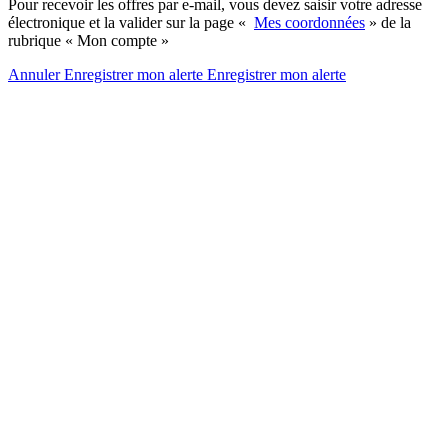
Pour recevoir les offres par e-mail, vous devez saisir votre adresse
électronique et la valider sur la page «
Mes coordonnées
» de la
rubrique « Mon compte »
Annuler
Enregistrer mon alerte
Enregistrer
mon alerte