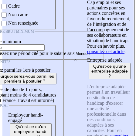
Cap emploi et ses
Cadre
partenaires pour ses
actions concrètes en
Non cadre
faveur du recrutement,
Non renseignée
de l’intégration et de
l’accompagnement de
IRE BRUT MINIMUM
ses collaborateurs en
situation de handicap.
re minimum
Pour en savoir plus,
consultez cet article
.
ssez une périodicité pour le salaire saisi
Entreprise adaptée
NITÉS
Qu'est-ce qu'une
z parmi les 1ers à postuler
entreprise adaptée
?
urquoi serez-vous parmi les
premiers à postuler ?
L'entreprise adaptée
es de plus de 15 jours,
permet à un travailleur
tant moins de 4 candidatures
en situation de
t France Travail est informé)
handicap d'exercer
ICAP
une activité
professionnelle dans
Employeur handi-
des conditions
engagé
adaptées à ses
Qu'est-ce qu'un
capacités. Pour en
employeur handi-
savoir plus,
consultez