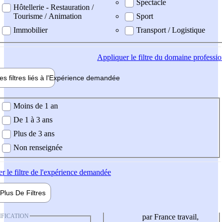
Spectacle
Hôtellerie - Restauration /
Tourisme / Animation
Sport
Immobilier
Transport / Logistique
Appliquer
le filtre du domaine professi
es filtres liés à l'
Expérience
demandée
ience demandée
Moins de 1 an
De 1 à 3 ans
Plus de 3 ans
Non renseignée
er
le filtre de l'expérience demandée
Plus De
Filtres
IFICATION
par France travail,