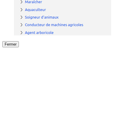
Fermer
Fermer
le détail de l'offre
/
Offre
sur
Offre précéden