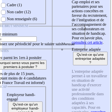
Cap emploi et ses
Cadre (1)
partenaires pour ses
actions concrètes en
Non cadre (12)
faveur du recrutement,
Non renseignée (6)
de l’intégration et de
l’accompagnement de
IRE BRUT MINIMUM
ses collaborateurs en
situation de handicap.
re minimum
Pour en savoir plus,
consultez cet article
.
ssez une périodicité pour le salaire saisi
Entreprise adaptée
NITÉS
Qu'est-ce qu'une
z parmi les 1ers à postuler
entreprise adaptée
?
urquoi serez-vous parmi les
premiers à postuler ?
L'entreprise adaptée
es de plus de 15 jours,
permet à un travailleur
tant moins de 4 candidatures
en situation de
t France Travail est informé)
handicap d'exercer
ICAP
une activité
professionnelle dans
Employeur handi-
des conditions
engagé
adaptées à ses
Qu'est-ce qu'un
capacités. Pour en
employeur handi-
savoir plus,
consultez