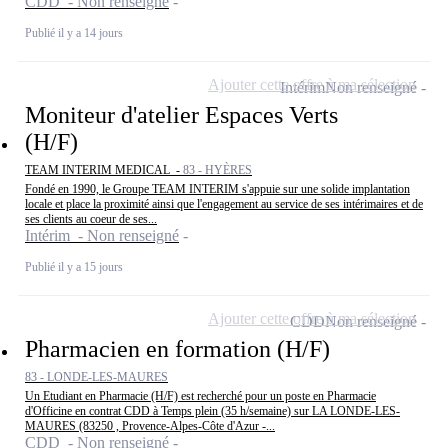
CDD - Non renseigné
Publié il y a 14 jours
Ajouter cette offre à ma sélection
Intérim
Non renseigné
Moniteur d'atelier Espaces Verts
(H/F)
TEAM INTERIM MEDICAL -
83 - HYÈRES
Fondé en 1990, le Groupe TEAM INTERIM s'appuie sur une solide implantation
locale et place la proximité ainsi que l'engagement au service de ses intérimaires et de
ses clients au coeur de ses...
Intérim - Non renseigné
Publié il y a 15 jours
Ajouter cette offre à ma sélection
CDD
Non renseigné
Pharmacien en formation (H/F)
83 - LONDE-LES-MAURES
Un Etudiant en Pharmacie (H/F) est recherché pour un poste en Pharmacie
d'Officine en contrat CDD à Temps plein (35 h/semaine) sur LA LONDE-LES-
MAURES (83250 , Provence-Alpes-Côte d'Azur -...
CDD - Non renseigné