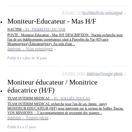
Ajouter cette offre à ma sélection
Intérim
Non renseigné
Moniteur-Educateur - Mas H/F
NACTIM -
83 - PIERREFEU-DU-VAR
POSTE : Moniteur-Educateur - Mas H/F DESCRIPTION : Nactim recherche pour
l'un de ses établissements coopérateurs situé à Pierrefeu du Var (83) un/e
Moniteur(trice) Éducateur(trice). Au sein d'une...
Intérim - Non renseigné
Publié il y a plus de 30 jours
Ajouter cette offre à ma sélection
Intérim
Temps plein
Moniteur éducateur / Monitrice
éducatrice (H/F)
TEAM INTERIM MEDICAL -
83 - SOLLIÈS-TOUCAS
TEAM INTERIM MEDICAL recherche pour l'un de ses clients : un(e)
MONITEUR EDUCATEUR (H/F) pour intervenir sur le secteur de Sollies Toucas.
VOS MISSIONS : - L'accompagnement de proximité des usagers...
Intérim - Temps plein
Publié il y a 17 jours