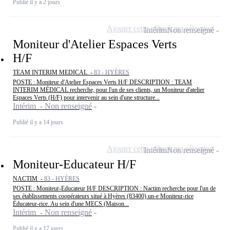
Publié il y a 2 jours
Ajouter cette offre à ma sélection
Intérim
Non renseigné
Moniteur d'Atelier Espaces Verts
H/F
TEAM INTERIM MEDICAL -
83 - HYÈRES
POSTE : Moniteur d'Atelier Espaces Verts H/F DESCRIPTION : TEAM
INTERIM MÉDICAL recherche, pour l'un de ses clients, un Moniteur d'atelier
Espaces Verts (H/F) pour intervenir au sein d'une structure...
Intérim - Non renseigné
Publié il y a 14 jours
Ajouter cette offre à ma sélection
Intérim
Non renseigné
Moniteur-Educateur H/F
NACTIM -
83 - HYÈRES
POSTE : Moniteur-Educateur H/F DESCRIPTION : Nactim recherche pour l'un de
ses établissements coopérateurs situé à Hyères (83400) un-e Moniteur-rice
Éducateur-rice. Au sein d'une MECS (Maison...
Intérim - Non renseigné
Publié il y a 17 jours