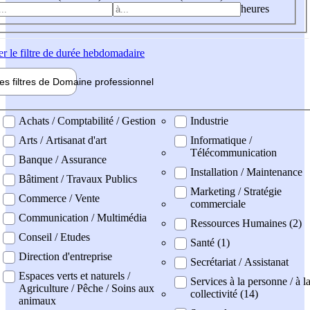
heures
er
le filtre de durée hebdomadaire
les filtres de
Domaine pro
fessionnel
ne professionel
Achats / Comptabilité / Gestion
Industrie
Arts / Artisanat d'art
Informatique /
Télécommunication
Banque / Assurance
Installation / Maintenance
Bâtiment / Travaux Publics
Marketing / Stratégie
Commerce / Vente
commerciale
Communication / Multimédia
Ressources Humaines (2)
Conseil / Etudes
Santé (1)
Direction d'entreprise
Secrétariat / Assistanat
Espaces verts et naturels /
Services à la personne / à l
Agriculture / Pêche / Soins aux
collectivité (14)
animaux