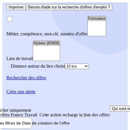
Imprimer
Besoin d'aide sur la recherche d'offres d'emploi ?
Métier, compétence, mot-clé, numéro d'offre
Lieu de travail
Distance autour du lieu choisi
Rechercher
des offres
Créer une alerte
Qui sont n
icher uniquement
 offres France Travail
Cette action recharge la liste des offres
les filtres de
Date de création
de l'offre