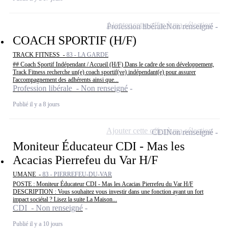
Ajouter cette offre à ma sélection
Profession libérale
Non renseigné
COACH SPORTIF (H/F)
TRACK FITNESS -
83 - LA GARDE
## Coach Sportif Indépendant / Accueil (H/F) Dans le cadre de son développement,
Track Fitness recherche un(e) coach sportif(ve) indépendant(e) pour assurer
l'accompagnement des adhérents ainsi que...
Profession libérale - Non renseigné
Publié il y a 8 jours
Ajouter cette offre à ma sélection
CDI
Non renseigné
Moniteur Éducateur CDI - Mas les
Acacias Pierrefeu du Var H/F
UMANE -
83 - PIERREFEU-DU-VAR
POSTE : Moniteur Éducateur CDI - Mas les Acacias Pierrefeu du Var H/F
DESCRIPTION : Vous souhaitez vous investir dans une fonction ayant un fort
impact sociétal ? Lisez la suite La Maison...
CDI - Non renseigné
Publié il y a 10 jours