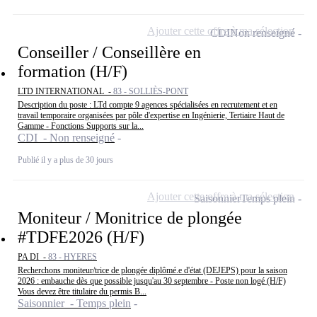
Ajouter cette offre à ma sélection
CDI
Non renseigné
Conseiller / Conseillère en
formation (H/F)
LTD INTERNATIONAL -
83 - SOLLIÈS-PONT
Description du poste : LTd compte 9 agences spécialisées en recrutement et en
travail temporaire organisées par pôle d'expertise en Ingénierie, Tertiaire Haut de
Gamme - Fonctions Supports sur la...
CDI - Non renseigné
Publié il y a plus de 30 jours
Ajouter cette offre à ma sélection
Saisonnier
Temps plein
Moniteur / Monitrice de plongée
#TDFE2026 (H/F)
PA DI -
83 - HYERES
Recherchons moniteur/trice de plongée diplômé.e d'état (DEJEPS) pour la saison
2026 : embauche dès que possible jusqu'au 30 septembre - Poste non logé (H/F)
Vous devez être titulaire du permis B...
Saisonnier - Temps plein