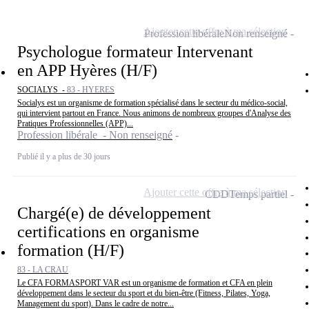
Ajouter cette offre à ma sélection
Profession libérale
Non renseigné
Psychologue formateur Intervenant
en APP Hyères (H/F)
SOCIALYS -
83 - HYERES
Socialys est un organisme de formation spécialisé dans le secteur du médico-social,
qui intervient partout en France. Nous animons de nombreux groupes d'Analyse des
Pratiques Professionnelles (APP)...
Profession libérale - Non renseigné
Publié il y a plus de 30 jours
Ajouter cette offre à ma sélection
CDD
Temps partiel
Chargé(e) de développement
certifications en organisme
formation (H/F)
83 - LA CRAU
Le CFA FORMASPORT VAR est un organisme de formation et CFA en plein
développement dans le secteur du sport et du bien-être (Fitness, Pilates, Yoga,
Management du sport). Dans le cadre de notre...