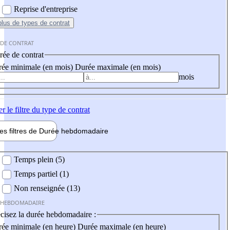
Reprise d'entreprise
plus
de types de contrat
 DE CONTRAT
ée de contrat
ée minimale (en mois)
Durée maximale (en mois)
mois
er
le filtre du type de contrat
les filtres de
Durée hebdo
madaire
 hebdomadaire
Temps plein (5)
Temps partiel (1)
Non renseignée (13)
 HEBDOMADAIRE
cisez la durée hebdomadaire :
ée minimale (en heure)
Durée maximale (en heure)