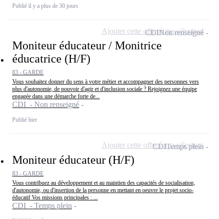
Publié il y a plus de 30 jours
Ajouter cette offre à ma sélection
CDI
Non renseigné
Moniteur éducateur / Monitrice
éducatrice (H/F)
83 - GARDE
Vous souhaitez donner du sens à votre métier et accompagner des personnes vers
plus d'autonomie, de pouvoir d'agir et d'inclusion sociale ? Rejoignez une équipe
engagée dans une démarche forte de...
CDI - Non renseigné
Publié hier
Ajouter cette offre à ma sélection
CDI
Temps plein
Moniteur éducateur (H/F)
83 - GARDE
Vous contribuez au développement et au maintien des capacités de socialisation,
d'autonomie, ou d'insertion de la personne en mettant en oeuvre le projet socio-
éducatif Vos missions principales : ...
CDI - Temps plein