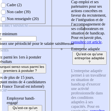
Cap emploi et ses
Cadre (2)
partenaires pour ses
actions concrètes en
Non cadre (39)
faveur du recrutement,
Non renseignée (20)
de l’intégration et de
l’accompagnement de
IRE BRUT MINIMUM
ses collaborateurs en
situation de handicap.
re minimum
Pour en savoir plus,
consultez cet article
.
ssez une périodicité pour le salaire saisi
Entreprise adaptée
NITÉS
Qu'est-ce qu'une
z parmi les 1ers à postuler
entreprise adaptée
résultats
?
urquoi serez-vous parmi les
L'entreprise adaptée
premiers à postuler ?
permet à un travailleur
es de plus de 15 jours,
en situation de
tant moins de 4 candidatures
handicap d'exercer
t France Travail est informé)
une activité
ICAP
professionnelle dans
des conditions
Employeur handi-
adaptées à ses
engagé
capacités. Pour en
Qu'est-ce qu'un
savoir plus,
consultez