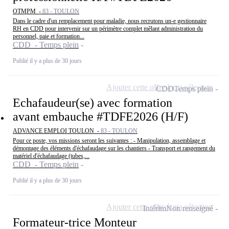
OTMPM -
83 - TOULON
Dans le cadre d'un remplacement pour maladie, nous recrutons un-e gestionnaire
RH en CDD pour intervenir sur un périmètre complet mêlant administration du
personnel, paie et formation...
CDD - Temps plein
Publié il y a plus de 30 jours
Ajouter cette offre à ma sélection
CDD
Temps plein
Echafaudeur(se) avec formation
avant embauche #TDFE2026 (H/F)
ADVANCE EMPLOI TOULON -
83 - TOULON
Pour ce poste, vos missions seront les suivantes : - Manipulation, assemblage et
démontage des éléments d'échafaudage sur les chantiers - Transport et rangement du
matériel d'échafaudage (tubes,...
CDD - Temps plein
Publié il y a plus de 30 jours
Ajouter cette offre à ma sélection
Intérim
Non renseigné
Formateur-trice Monteur