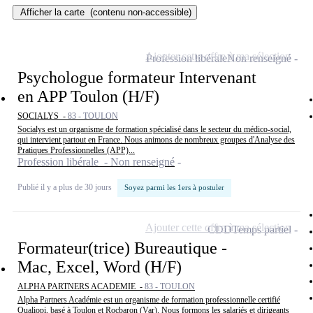
Afficher la carte
(contenu non-accessible)
Ajouter cette offre à ma sélection
Profession libérale
Non renseigné
Psychologue formateur Intervenant
en APP Toulon (H/F)
SOCIALYS -
83 - TOULON
Socialys est un organisme de formation spécialisé dans le secteur du médico-social,
qui intervient partout en France. Nous animons de nombreux groupes d'Analyse des
Pratiques Professionnelles (APP)...
Profession libérale - Non renseigné
Publié il y a plus de 30 jours
Soyez parmi les 1ers à postuler
Ajouter cette offre à ma sélection
CDD
Temps partiel
Formateur(trice) Bureautique -
Mac, Excel, Word (H/F)
ALPHA PARTNERS ACADEMIE -
83 - TOULON
Alpha Partners Académie est un organisme de formation professionnelle certifié
Qualiopi, basé à Toulon et Rocbaron (Var). Nous formons les salariés et dirigeants