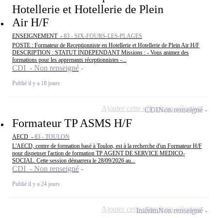
Hotellerie et Hotellerie de Plein
Air H/F
ENSEIGNEMENT -
83 - SIX-FOURS-LES-PLAGES
POSTE : Formateur de Receptionniste en Hotellerie et Hotellerie de Plein Air H/F
DESCRIPTION : STATUT INDEPENDANT Missions : - Vous animez des
formations pour les apprenants réceptionnistes -...
CDI - Non renseigné
Publié il y a 18 jours
Ajouter cette offre à ma sélection
CDI
Non renseigné
Formateur TP ASMS H/F
AECD -
83 - TOULON
L'AECD, centre de formation basé à Toulon, est à la recherche d'un Formateur H/F
pour dispenser l'action de formation TP AGENT DE SERVICE MEDICO-
SOCIAL. Cette session démarrera le 28/09/2026 au...
CDI - Non renseigné
Publié il y a 24 jours
Ajouter cette offre à ma sélection
Intérim
Non renseigné