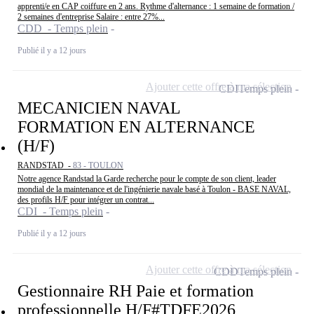
apprenti/e en CAP coiffure en 2 ans. Rythme d'alternance : 1 semaine de formation /
2 semaines d'entreprise Salaire : entre 27%...
CDD - Temps plein
Publié il y a 12 jours
Ajouter cette offre à ma sélection
CDI
Temps plein
MECANICIEN NAVAL
FORMATION EN ALTERNANCE
(H/F)
RANDSTAD -
83 - TOULON
Notre agence Randstad la Garde recherche pour le compte de son client, leader
mondial de la maintenance et de l'ingénierie navale basé à Toulon - BASE NAVAL,
des profils H/F pour intégrer un contrat...
CDI - Temps plein
Publié il y a 12 jours
Ajouter cette offre à ma sélection
CDD
Temps plein
Gestionnaire RH Paie et formation
professionnelle H/F#TDFE2026