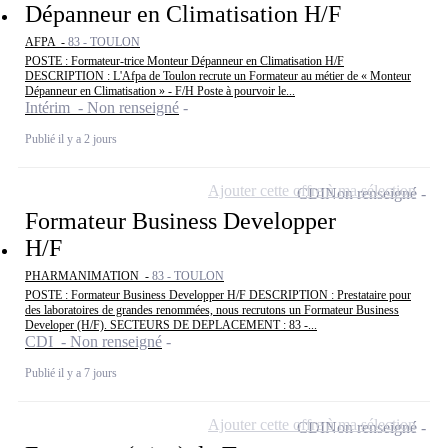
Dépanneur en Climatisation H/F
AFPA -
83 - TOULON
POSTE : Formateur-trice Monteur Dépanneur en Climatisation H/F
DESCRIPTION : L'Afpa de Toulon recrute un Formateur au métier de « Monteur
Dépanneur en Climatisation » - F/H Poste à pourvoir le...
Intérim - Non renseigné
Publié il y a 2 jours
Ajouter cette offre à ma sélection
CDI
Non renseigné
Formateur Business Developper
H/F
PHARMANIMATION -
83 - TOULON
POSTE : Formateur Business Developper H/F DESCRIPTION : Prestataire pour
des laboratoires de grandes renommées, nous recrutons un Formateur Business
Developer (H/F). SECTEURS DE DEPLACEMENT : 83 -...
CDI - Non renseigné
Publié il y a 7 jours
Ajouter cette offre à ma sélection
CDI
Non renseigné