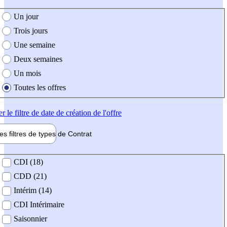
e création de l'offre
Un jour
Trois jours
Une semaine
Deux semaines
Un mois
Toutes les offres
er
le filtre de date de création de l'offre
les filtres de types de
Contrat
de contrat
CDI (18)
CDD (21)
Intérim (14)
CDI Intérimaire
Saisonnier