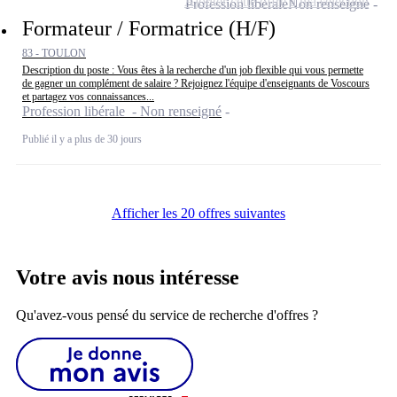
Ajouter cette offre à ma sélection
Profession libérale
Non renseigné
Formateur / Formatrice (H/F)
83 - TOULON
Description du poste : Vous êtes à la recherche d'un job flexible qui vous permette
de gagner un complément de salaire ? Rejoignez l'équipe d'enseignants de Voscours
et partagez vos connaissances...
Profession libérale - Non renseigné
Publié il y a plus de 30 jours
Afficher les 20 offres suivantes
Votre avis nous intéresse
Qu'avez-vous pensé du service de recherche d'offres ?