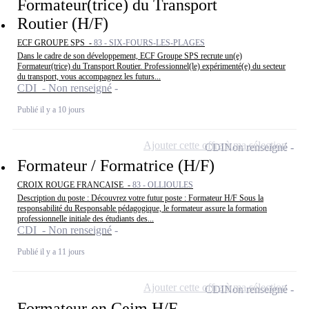
Formateur(trice) du Transport
Routier (H/F)
ECF GROUPE SPS -
83 - SIX-FOURS-LES-PLAGES
Dans le cadre de son développement, ECF Groupe SPS recrute un(e)
Formateur(trice) du Transport Routier. Professionnel(le) expérimenté(e) du secteur
du transport, vous accompagnez les futurs...
CDI - Non renseigné
Publié il y a 10 jours
Ajouter cette offre à ma sélection
CDI
Non renseigné
Formateur / Formatrice (H/F)
CROIX ROUGE FRANCAISE -
83 - OLLIOULES
Description du poste : Découvrez votre futur poste : Formateur H/F Sous la
responsabilité du Responsable pédagogique, le formateur assure la formation
professionnelle initiale des étudiants des...
CDI - Non renseigné
Publié il y a 11 jours
Ajouter cette offre à ma sélection
CDI
Non renseigné
Formateur en Cejm H/F