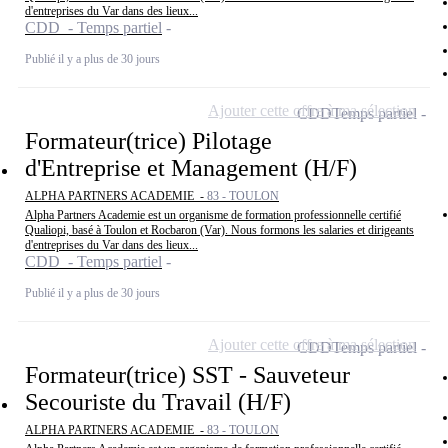
d'entreprises du Var dans des lieux...
CDD - Temps partiel
Publié il y a plus de 30 jours
Ajouter cette offre à ma sélection
CDD
Temps partiel
Formateur(trice) Pilotage
d'Entreprise et Management (H/F)
ALPHA PARTNERS ACADEMIE -
83 - TOULON
Alpha Partners Academie est un organisme de formation professionnelle certifié
Qualiopi, basé à Toulon et Rocbaron (Var). Nous formons les salaries et dirigeants
d'entreprises du Var dans des lieux...
CDD - Temps partiel
Publié il y a plus de 30 jours
Ajouter cette offre à ma sélection
CDD
Temps partiel
Formateur(trice) SST - Sauveteur
Secouriste du Travail (H/F)
ALPHA PARTNERS ACADEMIE -
83 - TOULON