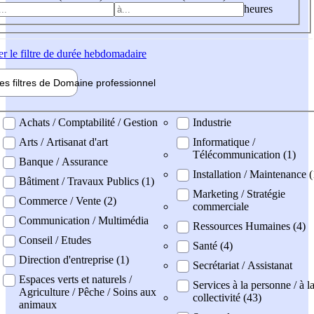
heures
er
le filtre de durée hebdomadaire
les filtres de
Domaine pro
fessionnel
ne professionel
Achats / Comptabilité / Gestion
Industrie
Arts / Artisanat d'art
Informatique /
Télécommunication (1)
Banque / Assurance
Installation / Maintenance (
Bâtiment / Travaux Publics (1)
Marketing / Stratégie
Commerce / Vente (2)
commerciale
Communication / Multimédia
Ressources Humaines (4)
Conseil / Etudes
Santé (4)
Direction d'entreprise (1)
Secrétariat / Assistanat
Espaces verts et naturels /
Services à la personne / à l
Agriculture / Pêche / Soins aux
collectivité (43)
animaux