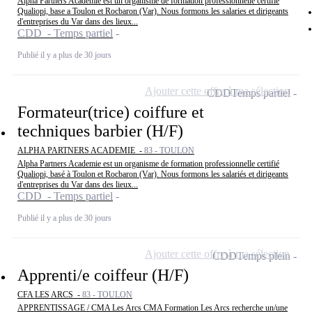
Alpha Partners Academie est un organisme de formation professionnelle certifié
Qualiopi, base a Toulon et Rocbaron (Var). Nous formons les salaries et dirigeants
d'entreprises du Var dans des lieux...
CDD - Temps partiel
Publié il y a plus de 30 jours
Ajouter cette offre à ma sélection
CDD
Temps partiel
Formateur(trice) coiffure et
techniques barbier (H/F)
ALPHA PARTNERS ACADEMIE -
83 - TOULON
Alpha Partners Academie est un organisme de formation professionnelle certifié
Qualiopi, basé à Toulon et Rocbaron (Var). Nous formons les salariés et dirigeants
d'entreprises du Var dans des lieux...
CDD - Temps partiel
Publié il y a plus de 30 jours
Ajouter cette offre à ma sélection
CDD
Temps plein
Apprenti/e coiffeur (H/F)
CFA LES ARCS -
83 - TOULON
APPRENTISSAGE / CMA Les Arcs CMA Formation Les Arcs recherche un/une