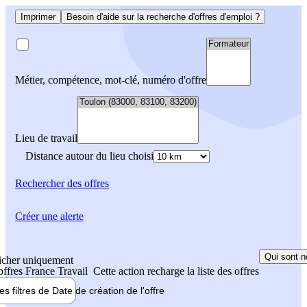
Imprimer
Besoin d'aide sur la recherche d'offres d'emploi ?
Métier, compétence, mot-clé, numéro d'offre
Lieu de travail
Distance autour du lieu choisi
Rechercher
des offres
Créer une alerte
Qui sont n
icher uniquement
 offres France Travail
Cette action recharge la liste des offres
les filtres de
Date de création
de l'offre