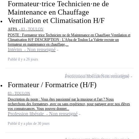
Formateur·trice Technicien·ne de
Maintenance en Chauffage
Ventilation et Climatisation H/F
AFPA -
83 - TOULON
POSTE : Formateur·trice Technicien·ne de Maintenance en Chauffage Ventilation et
Climatisation H/F DESCRIPTION : L'Afpa de Toulon La Valette recrute un
formateur en maintenance en chauffage,...
Intérim - Non renseigné
Publié il y a 26 jours
Ajouter cette offre à ma sélection
Profession libérale
Non renseigné
Formateur / Formatrice (H/F)
83 - TOULON
Description du poste : Vous êtes passionné par la musique et l'art ? Nous
recherchons des formateurs, avec ou sans expérience, pour partager avec nos élèves
vos connaissances. Vous pouvez donner...
Profession libérale - Non renseigné
Publié il y a plus de 30 jours