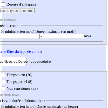
Reprise d'entreprise
plus
de types de contrat
 DE CONTRAT
ée de contrat
ée minimale (en mois)
Durée maximale (en mois)
mois
er
le filtre du type de contrat
les filtres de
Durée hebdo
madaire
 hebdomadaire
Temps plein (20)
Temps partiel (8)
Non renseignée (33)
 HEBDOMADAIRE
cisez la durée hebdomadaire :
ée minimale (en heure)
Durée maximale (en heure)