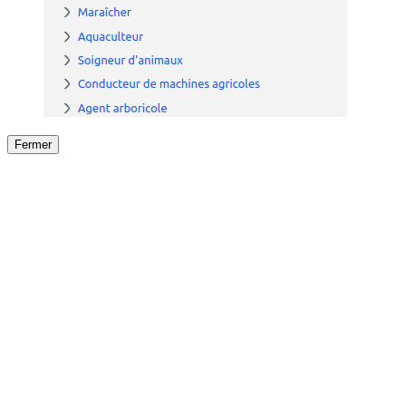
Fermer
Fermer
le détail de l'offre
/
Offre
sur
Offre précéden