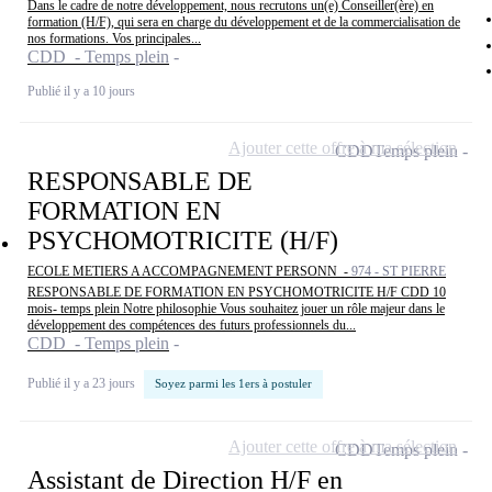
Dans le cadre de notre développement, nous recrutons un(e) Conseiller(ère) en
formation (H/F), qui sera en charge du développement et de la commercialisation de
nos formations. Vos principales...
CDD - Temps plein
Publié il y a 10 jours
Ajouter cette offre à ma sélection
CDD
Temps plein
RESPONSABLE DE
FORMATION EN
PSYCHOMOTRICITE (H/F)
ECOLE METIERS A ACCOMPAGNEMENT PERSONN -
974 - ST PIERRE
RESPONSABLE DE FORMATION EN PSYCHOMOTRICITE H/F CDD 10
mois- temps plein Notre philosophie Vous souhaitez jouer un rôle majeur dans le
développement des compétences des futurs professionnels du...
CDD - Temps plein
Publié il y a 23 jours
Soyez parmi les 1ers à postuler
Ajouter cette offre à ma sélection
CDD
Temps plein
Assistant de Direction H/F en