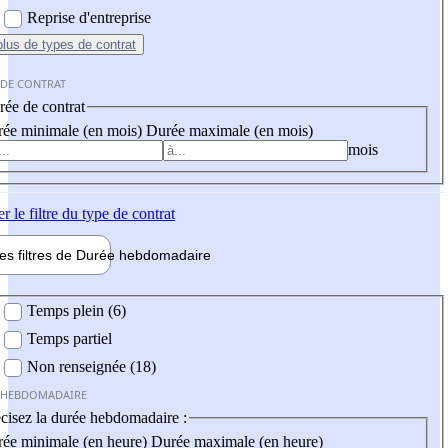
Reprise d'entreprise
plus
de types de contrat
 DE CONTRAT
ée de contrat
ée minimale (en mois)
Durée maximale (en mois)
mois
er
le filtre du type de contrat
les filtres de
Durée hebdo
madaire
 hebdomadaire
Temps plein (6)
Temps partiel
Non renseignée (18)
 HEBDOMADAIRE
cisez la durée hebdomadaire :
ée minimale (en heure)
Durée maximale (en heure)