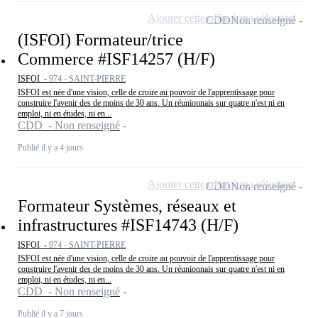
Ajouter cette offre à ma sélection
CDD
Non renseigné
(ISFOI) Formateur/trice
Commerce #ISF14257 (H/F)
ISFOI -
974 - SAINT-PIERRE
ISFOI est née d'une vision, celle de croire au pouvoir de l'apprentissage pour
construire l'avenir des de moins de 30 ans. Un réunionnais sur quatre n'est ni en
emploi, ni en études, ni en...
CDD - Non renseigné
Publié il y a 4 jours
Ajouter cette offre à ma sélection
CDD
Non renseigné
Formateur Systèmes, réseaux et
infrastructures #ISF14743 (H/F)
ISFOI -
974 - SAINT-PIERRE
ISFOI est née d'une vision, celle de croire au pouvoir de l'apprentissage pour
construire l'avenir des de moins de 30 ans. Un réunionnais sur quatre n'est ni en
emploi, ni en études, ni en...
CDD - Non renseigné
Publié il y a 7 jours