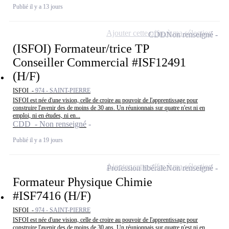
Publié il y a 13 jours
Ajouter cette offre à ma sélection
CDD
Non renseigné
(ISFOI) Formateur/trice TP
Conseiller Commercial #ISF12491
(H/F)
ISFOI -
974 - SAINT-PIERRE
ISFOI est née d'une vision, celle de croire au pouvoir de l'apprentissage pour
construire l'avenir des de moins de 30 ans. Un réunionnais sur quatre n'est ni en
emploi, ni en études, ni en...
CDD - Non renseigné
Publié il y a 19 jours
Ajouter cette offre à ma sélection
Profession libérale
Non renseigné
Formateur Physique Chimie
#ISF7416 (H/F)
ISFOI -
974 - SAINT-PIERRE
ISFOI est née d'une vision, celle de croire au pouvoir de l'apprentissage pour
construire l'avenir des de moins de 30 ans. Un réunionnais sur quatre n'est ni en