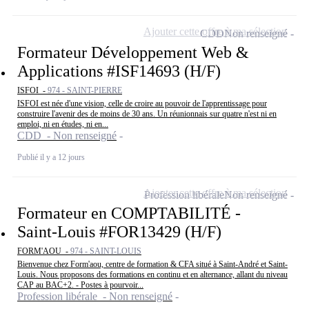
Ajouter cette offre à ma sélection
CDD
Non renseigné
Formateur Développement Web &
Applications #ISF14693 (H/F)
ISFOI -
974 - SAINT-PIERRE
ISFOI est née d'une vision, celle de croire au pouvoir de l'apprentissage pour
construire l'avenir des de moins de 30 ans. Un réunionnais sur quatre n'est ni en
emploi, ni en études, ni en...
CDD - Non renseigné
Publié il y a 12 jours
Ajouter cette offre à ma sélection
Profession libérale
Non renseigné
Formateur en COMPTABILITÉ -
Saint-Louis #FOR13429 (H/F)
FORM'AOU -
974 - SAINT-LOUIS
Bienvenue chez Form'aou, centre de formation & CFA situé à Saint-André et Saint-
Louis. Nous proposons des formations en continu et en alternance, allant du niveau
CAP au BAC+2. - Postes à pourvoir...
Profession libérale - Non renseigné