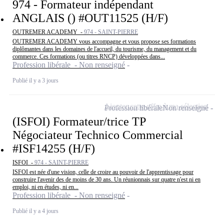
974 - Formateur indépendant
ANGLAIS () #OUT11525 (H/F)
OUTREMER ACADEMY -
974 - SAINT-PIERRE
OUTREMER ACADEMY vous accompagne et vous propose ses formations
diplômantes dans les domaines de l'accueil, du tourisme, du management et du
commerce. Ces formations (ou titres RNCP) développées dans...
Profession libérale - Non renseigné
Publié il y a 3 jours
Ajouter cette offre à ma sélection
Profession libérale
Non renseigné
(ISFOI) Formateur/trice TP
Négociateur Technico Commercial
#ISF14255 (H/F)
ISFOI -
974 - SAINT-PIERRE
ISFOI est née d'une vision, celle de croire au pouvoir de l'apprentissage pour
construire l'avenir des de moins de 30 ans. Un réunionnais sur quatre n'est ni en
emploi, ni en études, ni en...
Profession libérale - Non renseigné
Publié il y a 4 jours