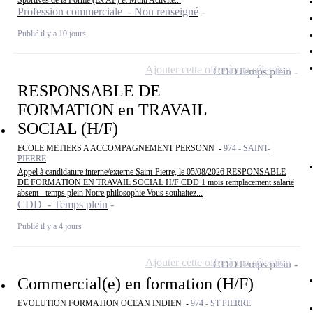
Sportives de la Forme (Ex AF) et Multi Activité...
Profession commerciale - Non renseigné
Publié il y a 10 jours
Ajouter cette offre à ma sélection
CDD
Temps plein
RESPONSABLE DE
FORMATION en TRAVAIL
SOCIAL (H/F)
ECOLE METIERS A ACCOMPAGNEMENT PERSONN -
974 - SAINT-
PIERRE
Appel à candidature interne/externe Saint-Pierre, le 05/08/2026 RESPONSABLE
DE FORMATION EN TRAVAIL SOCIAL H/F CDD 1 mois remplacement salarié
absent - temps plein Notre philosophie Vous souhaitez...
CDD - Temps plein
Publié il y a 4 jours
Ajouter cette offre à ma sélection
CDD
Temps plein
Commercial(e) en formation (H/F)
EVOLUTION FORMATION OCEAN INDIEN -
974 - ST PIERRE