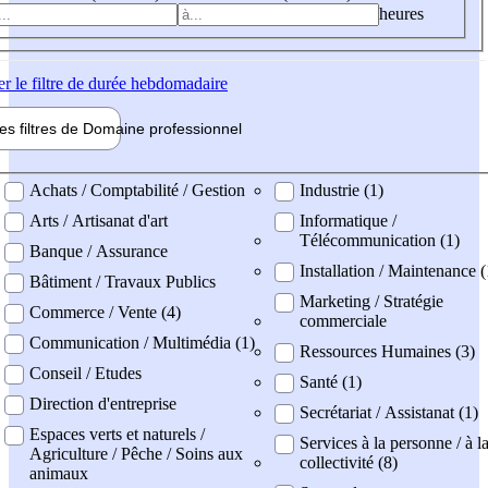
heures
er
le filtre de durée hebdomadaire
les filtres de
Domaine pro
fessionnel
ne professionel
Achats / Comptabilité / Gestion
Industrie (1)
Arts / Artisanat d'art
Informatique /
Télécommunication (1)
Banque / Assurance
Installation / Maintenance (
Bâtiment / Travaux Publics
Marketing / Stratégie
Commerce / Vente (4)
commerciale
Communication / Multimédia (1)
Ressources Humaines (3)
Conseil / Etudes
Santé (1)
Direction d'entreprise
Secrétariat / Assistanat (1)
Espaces verts et naturels /
Services à la personne / à l
Agriculture / Pêche / Soins aux
collectivité (8)
animaux