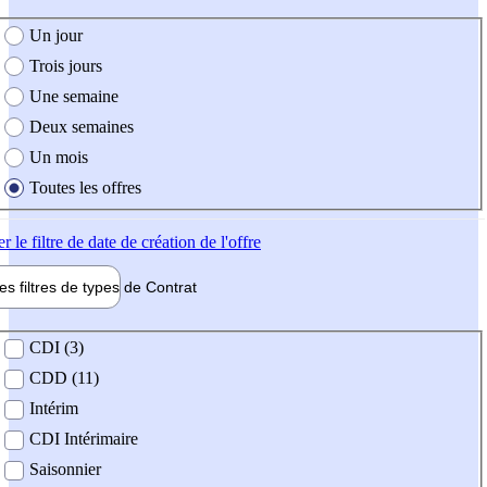
e création de l'offre
Un jour
Trois jours
Une semaine
Deux semaines
Un mois
Toutes les offres
er
le filtre de date de création de l'offre
les filtres de types de
Contrat
de contrat
CDI (3)
CDD (11)
Intérim
CDI Intérimaire
Saisonnier