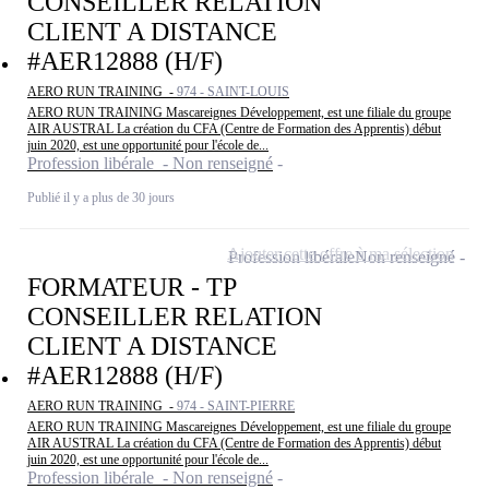
CONSEILLER RELATION
CLIENT A DISTANCE
#AER12888 (H/F)
AERO RUN TRAINING -
974 - SAINT-LOUIS
AERO RUN TRAINING Mascareignes Développement, est une filiale du groupe
AIR AUSTRAL La création du CFA (Centre de Formation des Apprentis) début
juin 2020, est une opportunité pour l'école de...
Profession libérale - Non renseigné
Publié il y a plus de 30 jours
Ajouter cette offre à ma sélection
Profession libérale
Non renseigné
FORMATEUR - TP
CONSEILLER RELATION
CLIENT A DISTANCE
#AER12888 (H/F)
AERO RUN TRAINING -
974 - SAINT-PIERRE
AERO RUN TRAINING Mascareignes Développement, est une filiale du groupe
AIR AUSTRAL La création du CFA (Centre de Formation des Apprentis) début
juin 2020, est une opportunité pour l'école de...
Profession libérale - Non renseigné