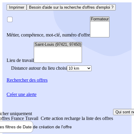
Imprimer
Besoin d'aide sur la recherche d'offres d'emploi ?
Métier, compétence, mot-clé, numéro d'offre
Lieu de travail
Distance autour du lieu choisi
Rechercher
des offres
Créer une alerte
Qui sont n
icher uniquement
 offres France Travail
Cette action recharge la liste des offres
les filtres de
Date de création
de l'offre