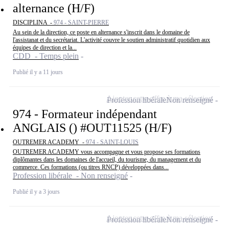
alternance (H/F)
DISCIPLINA -
974 - SAINT-PIERRE
Au sein de la direction, ce poste en alternance s'inscrit dans le domaine de
l'assistanat et du secrétariat. L'activité couvre le soutien administratif quotidien aux
équipes de direction et la...
CDD - Temps plein
Publié il y a 11 jours
Ajouter cette offre à ma sélection
Profession libérale
Non renseigné
974 - Formateur indépendant
ANGLAIS () #OUT11525 (H/F)
OUTREMER ACADEMY -
974 - SAINT-LOUIS
OUTREMER ACADEMY vous accompagne et vous propose ses formations
diplômantes dans les domaines de l'accueil, du tourisme, du management et du
commerce. Ces formations (ou titres RNCP) développées dans...
Profession libérale - Non renseigné
Publié il y a 3 jours
Ajouter cette offre à ma sélection
Profession libérale
Non renseigné