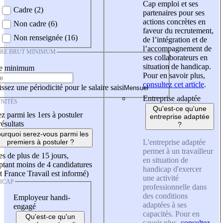
Cap emploi et ses
Cadre (2)
partenaires pour ses
actions concrètes en
Non cadre (6)
faveur du recrutement,
Non renseignée (16)
de l’intégration et de
l’accompagnement de
IRE BRUT MINIMUM
ses collaborateurs en
situation de handicap.
re minimum
Pour en savoir plus,
consultez cet article
.
ssez une périodicité pour le salaire saisi
Entreprise adaptée
NITÉS
Qu'est-ce qu'une
z parmi les 1ers à postuler
entreprise adaptée
résultats
?
urquoi serez-vous parmi les
L'entreprise adaptée
premiers à postuler ?
permet à un travailleur
es de plus de 15 jours,
en situation de
tant moins de 4 candidatures
handicap d'exercer
t France Travail est informé)
une activité
ICAP
professionnelle dans
des conditions
Employeur handi-
adaptées à ses
engagé
capacités. Pour en
Qu'est-ce qu'un
savoir plus,
consultez