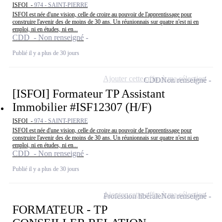
ISFOI -
974 - SAINT-PIERRE
ISFOI est née d'une vision, celle de croire au pouvoir de l'apprentissage pour
construire l'avenir des de moins de 30 ans. Un réunionnais sur quatre n'est ni en
emploi, ni en études, ni en...
CDD - Non renseigné
Publié il y a plus de 30 jours
Ajouter cette offre à ma sélection
CDD
Non renseigné
[ISFOI] Formateur TP Assistant
Immobilier #ISF12307 (H/F)
ISFOI -
974 - SAINT-PIERRE
ISFOI est née d'une vision, celle de croire au pouvoir de l'apprentissage pour
construire l'avenir des de moins de 30 ans. Un réunionnais sur quatre n'est ni en
emploi, ni en études, ni en...
CDD - Non renseigné
Publié il y a plus de 30 jours
Ajouter cette offre à ma sélection
Profession libérale
Non renseigné
FORMATEUR - TP