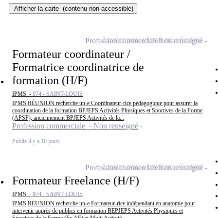
Afficher la carte
(contenu non-accessible)
Ajouter cette offre à ma sélection
Profession commerciale
Non renseigné
Formateur coordinateur /
Formatrice coordinatrice de
formation (H/F)
IPMS -
974 - SAINT-LOUIS
IPMS RÉUNION recherche un-e Coordinateur-rice pédagogique pour assurer la
coordination de la formation BPJEPS Activités Physiques et Sportives de la Forme
(APSF), anciennement BPJEPS Activités de la...
Profession commerciale - Non renseigné
Publié il y a 10 jours
Ajouter cette offre à ma sélection
Profession commerciale
Non renseigné
Formateur Freelance (H/F)
IPMS -
974 - SAINT-LOUIS
IPMS REUNION recherche un-e Formateur-rice indépendant en anatomie pour
intervenir auprès de publics en formation BEPJEPS Activités Physiques et