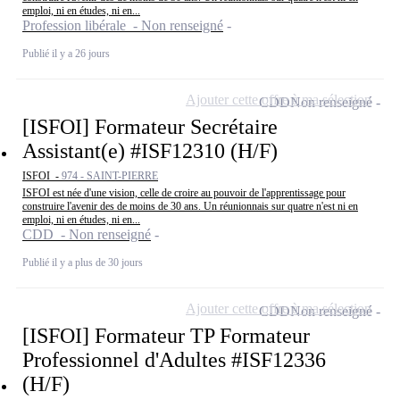
emploi, ni en études, ni en...
Profession libérale - Non renseigné
Publié il y a 26 jours
Ajouter cette offre à ma sélection
CDD
Non renseigné
[ISFOI] Formateur Secrétaire
Assistant(e) #ISF12310 (H/F)
ISFOI -
974 - SAINT-PIERRE
ISFOI est née d'une vision, celle de croire au pouvoir de l'apprentissage pour
construire l'avenir des de moins de 30 ans. Un réunionnais sur quatre n'est ni en
emploi, ni en études, ni en...
CDD - Non renseigné
Publié il y a plus de 30 jours
Ajouter cette offre à ma sélection
CDD
Non renseigné
[ISFOI] Formateur TP Formateur
Professionnel d'Adultes #ISF12336
(H/F)