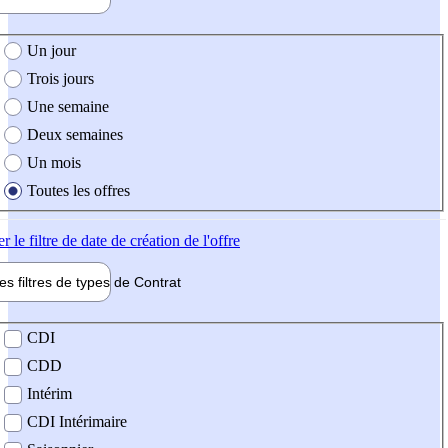
e création de l'offre
Un jour
Trois jours
Une semaine
Deux semaines
Un mois
Toutes les offres
er
le filtre de date de création de l'offre
les filtres de types de
Contrat
de contrat
CDI
CDD
Intérim
CDI Intérimaire