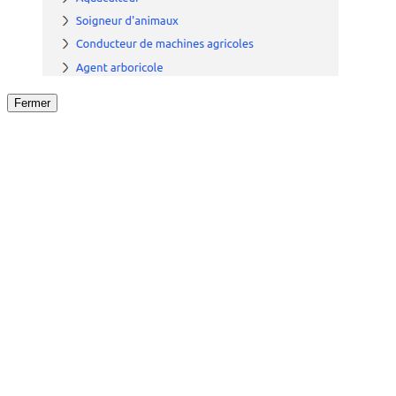
Fermer
Fermer
le détail de l'offre
/
Offre
sur
Offre précéden