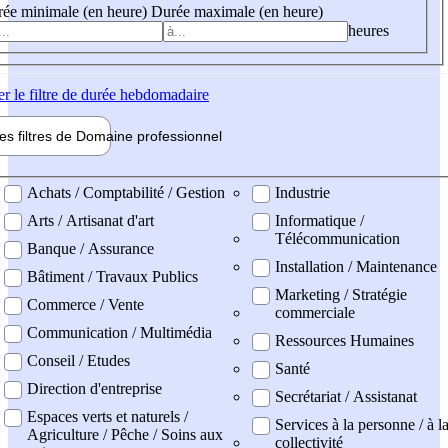
ée minimale (en heure)
Durée maximale (en heure)
heures
er
le filtre de durée hebdomadaire
les filtres de
Domaine pro
fessionnel
ne professionel
Achats / Comptabilité / Gestion
Industrie
Arts / Artisanat d'art
Informatique /
Télécommunication
Banque / Assurance
Installation / Maintenance
Bâtiment / Travaux Publics
Marketing / Stratégie
Commerce / Vente
commerciale
Communication / Multimédia
Ressources Humaines
Conseil / Etudes
Santé
Direction d'entreprise
Secrétariat / Assistanat
Espaces verts et naturels /
Services à la personne / à l
Agriculture / Pêche / Soins aux
collectivité