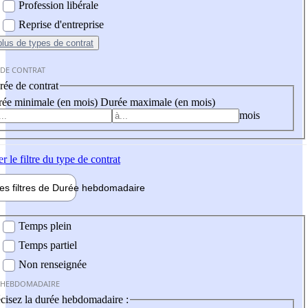
Profession libérale
Reprise d'entreprise
plus
de types de contrat
 DE CONTRAT
ée de contrat
ée minimale (en mois)
Durée maximale (en mois)
mois
er
le filtre du type de contrat
les filtres de
Durée hebdo
madaire
 hebdomadaire
Temps plein
Temps partiel
Non renseignée
 HEBDOMADAIRE
cisez la durée hebdomadaire :