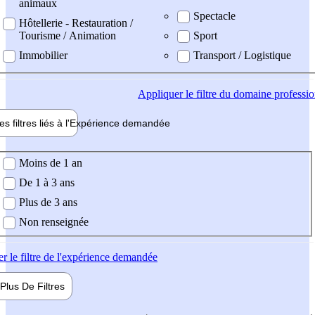
animaux
Spectacle
Hôtellerie - Restauration /
Tourisme / Animation
Sport
Immobilier
Transport / Logistique
Appliquer
le filtre du domaine professi
es filtres liés à l'
Expérience
demandée
ience demandée
Moins de 1 an
De 1 à 3 ans
Plus de 3 ans
Non renseignée
er
le filtre de l'expérience demandée
Plus De
Filtres