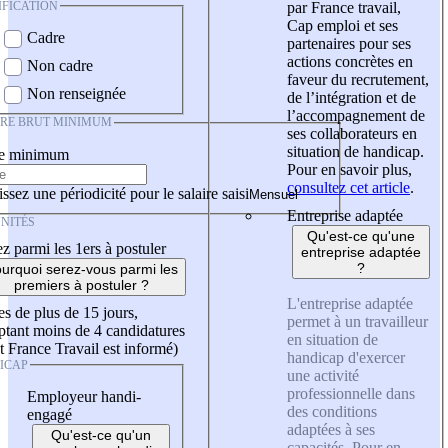
IFICATION
par France travail,
Cap emploi et ses
Cadre
partenaires pour ses
actions concrètes en
Non cadre
faveur du recrutement,
Non renseignée
de l’intégration et de
l’accompagnement de
IRE BRUT MINIMUM
ses collaborateurs en
situation de handicap.
re minimum
Pour en savoir plus,
consultez cet article
.
ssez une périodicité pour le salaire saisi
Entreprise adaptée
NITÉS
Qu'est-ce qu'une
z parmi les 1ers à postuler
entreprise adaptée
?
urquoi serez-vous parmi les
premiers à postuler ?
L'entreprise adaptée
es de plus de 15 jours,
permet à un travailleur
tant moins de 4 candidatures
en situation de
t France Travail est informé)
handicap d'exercer
ICAP
une activité
professionnelle dans
Employeur handi-
des conditions
engagé
adaptées à ses
Qu'est-ce qu'un
capacités. Pour en