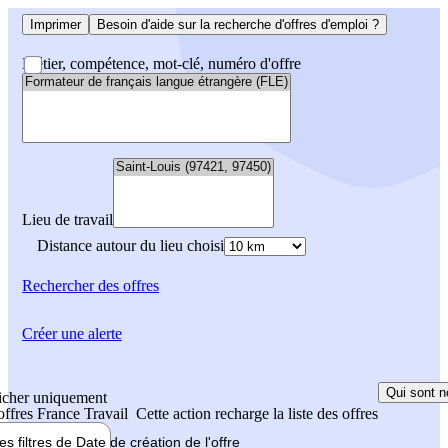
Imprimer
Besoin d'aide sur la recherche d'offres d'emploi ?
Métier, compétence, mot-clé, numéro d'offre
Lieu de travail
Distance autour du lieu choisi
Rechercher
des offres
Créer une alerte
Qui sont n
icher uniquement
 offres France Travail
Cette action recharge la liste des offres
les filtres de
Date de création
de l'offre