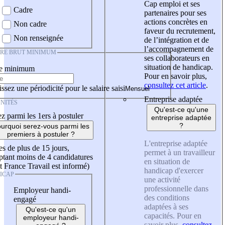
Cap emploi et ses
Cadre
partenaires pour ses
actions concrètes en
Non cadre
faveur du recrutement,
Non renseignée
de l’intégration et de
l’accompagnement de
IRE BRUT MINIMUM
ses collaborateurs en
situation de handicap.
re minimum
Pour en savoir plus,
consultez cet article
.
ssez une périodicité pour le salaire saisi
Entreprise adaptée
NITÉS
Qu'est-ce qu'une
z parmi les 1ers à postuler
entreprise adaptée
?
urquoi serez-vous parmi les
premiers à postuler ?
L'entreprise adaptée
es de plus de 15 jours,
permet à un travailleur
tant moins de 4 candidatures
en situation de
t France Travail est informé)
handicap d'exercer
ICAP
une activité
professionnelle dans
Employeur handi-
des conditions
engagé
adaptées à ses
Qu'est-ce qu'un
capacités. Pour en
employeur handi-
savoir plus,
consultez