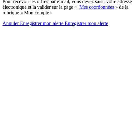
Pour recevoir les offres par e-mail, vous devez saisir votre adresse
électronique et la valider sur la page «
Mes coordonnées
» de la
rubrique « Mon compte »
Annuler
Enregistrer mon alerte
Enregistrer
mon alerte