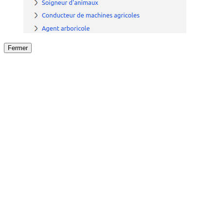
Fermer
Fermer
le détail de l'offre
/
Offre
sur
Offre précéden