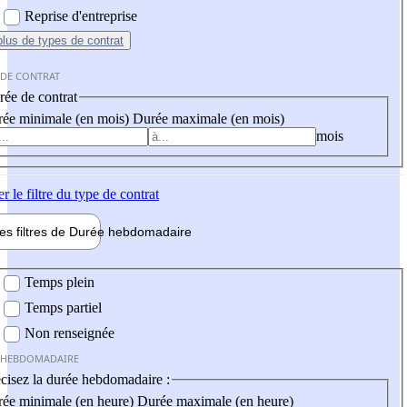
Reprise d'entreprise
plus
de types de contrat
 DE CONTRAT
ée de contrat
ée minimale (en mois)
Durée maximale (en mois)
mois
er
le filtre du type de contrat
les filtres de
Durée hebdo
madaire
 hebdomadaire
Temps plein
Temps partiel
Non renseignée
 HEBDOMADAIRE
cisez la durée hebdomadaire :
ée minimale (en heure)
Durée maximale (en heure)