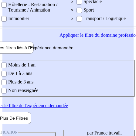
Spectacle
Hôtellerie - Restauration /
Tourisme / Animation
Sport
Immobilier
Transport / Logistique
Appliquer
le filtre du domaine professi
es filtres liés à l'
Expérience
demandée
ience demandée
Moins de 1 an
De 1 à 3 ans
Plus de 3 ans
Non renseignée
er
le filtre de l'expérience demandée
Plus De
Filtres
IFICATION
par France travail,