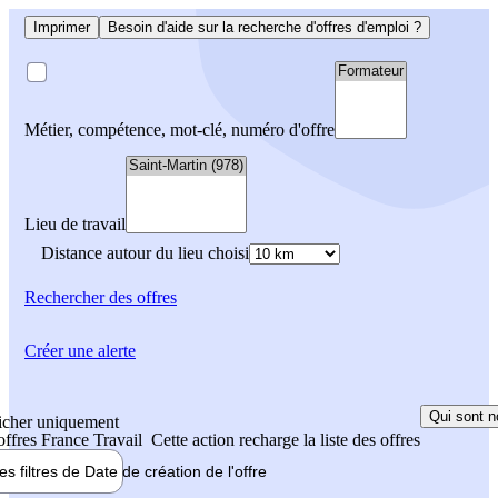
Imprimer
Besoin d'aide sur la recherche d'offres d'emploi ?
Métier, compétence, mot-clé, numéro d'offre
Lieu de travail
Distance autour du lieu choisi
Rechercher
des offres
Créer une alerte
Qui sont n
icher uniquement
 offres France Travail
Cette action recharge la liste des offres
les filtres de
Date de création
de l'offre