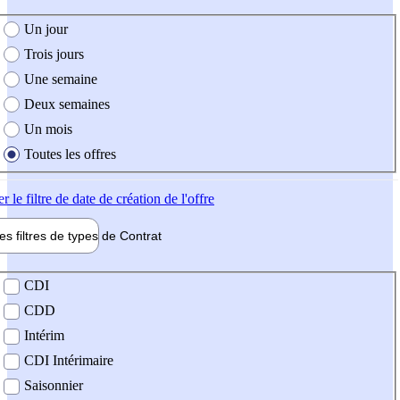
e création de l'offre
Un jour
Trois jours
Une semaine
Deux semaines
Un mois
Toutes les offres
er
le filtre de date de création de l'offre
les filtres de types de
Contrat
de contrat
CDI
CDD
Intérim
CDI Intérimaire
Saisonnier