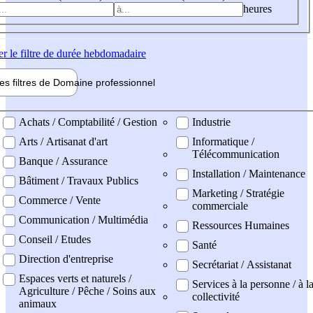
heures
er
le filtre de durée hebdomadaire
les filtres de
Domaine pro
fessionnel
ne professionel
Achats / Comptabilité / Gestion
Industrie
Arts / Artisanat d'art
Informatique /
Télécommunication
Banque / Assurance
Installation / Maintenance
Bâtiment / Travaux Publics
Marketing / Stratégie
Commerce / Vente
commerciale
Communication / Multimédia
Ressources Humaines
Conseil / Etudes
Santé
Direction d'entreprise
Secrétariat / Assistanat
Espaces verts et naturels /
Services à la personne / à l
Agriculture / Pêche / Soins aux
collectivité
animaux