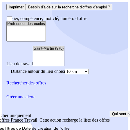
Imprimer
Besoin d'aide sur la recherche d'offres d'emploi ?
Métier, compétence, mot-clé, numéro d'offre
Lieu de travail
Distance autour du lieu choisi
Rechercher
des offres
Créer une alerte
Qui sont n
icher uniquement
 offres France Travail
Cette action recharge la liste des offres
les filtres de
Date de création
de l'offre