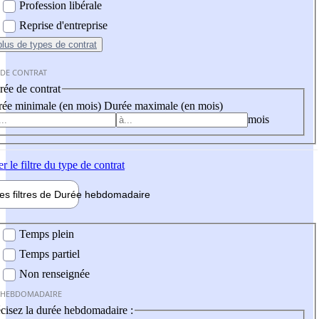
Profession libérale
Reprise d'entreprise
plus
de types de contrat
 DE CONTRAT
ée de contrat
ée minimale (en mois)
Durée maximale (en mois)
mois
er
le filtre du type de contrat
les filtres de
Durée hebdo
madaire
 hebdomadaire
Temps plein
Temps partiel
Non renseignée
 HEBDOMADAIRE
cisez la durée hebdomadaire :