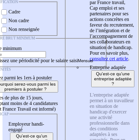
IFICATION
par France travail,
Cap emploi et ses
Cadre
partenaires pour ses
actions concrètes en
Non cadre
faveur du recrutement,
Non renseignée
de l’intégration et de
l’accompagnement de
IRE BRUT MINIMUM
ses collaborateurs en
situation de handicap.
re minimum
Pour en savoir plus,
consultez cet article
.
ssez une périodicité pour le salaire saisi
Entreprise adaptée
NITÉS
Qu'est-ce qu'une
z parmi les 1ers à postuler
entreprise adaptée
?
urquoi serez-vous parmi les
premiers à postuler ?
L'entreprise adaptée
es de plus de 15 jours,
permet à un travailleur
tant moins de 4 candidatures
en situation de
t France Travail est informé)
handicap d'exercer
ICAP
une activité
professionnelle dans
Employeur handi-
des conditions
engagé
adaptées à ses
Qu'est-ce qu'un
capacités. Pour en