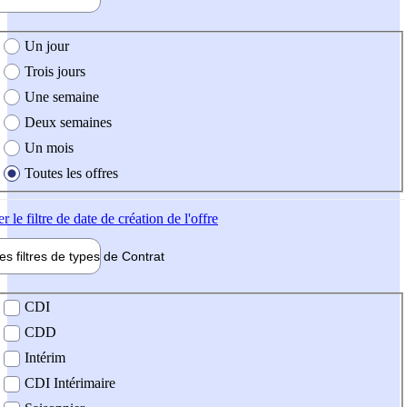
e création de l'offre
Un jour
Trois jours
Une semaine
Deux semaines
Un mois
Toutes les offres
er
le filtre de date de création de l'offre
les filtres de types de
Contrat
de contrat
CDI
CDD
Intérim
CDI Intérimaire