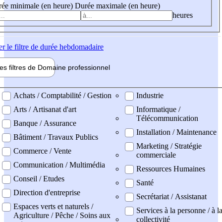
ée minimale (en heure)
Durée maximale (en heure)
heures
er
le filtre de durée hebdomadaire
les filtres de
Domaine pro
fessionnel
ne professionel
Achats / Comptabilité / Gestion
Industrie
Arts / Artisanat d'art
Informatique /
Télécommunication
Banque / Assurance
Installation / Maintenance
Bâtiment / Travaux Publics
Marketing / Stratégie
Commerce / Vente
commerciale
Communication / Multimédia
Ressources Humaines
Conseil / Etudes
Santé
Direction d'entreprise
Secrétariat / Assistanat
Espaces verts et naturels /
Services à la personne / à l
Agriculture / Pêche / Soins aux
collectivité