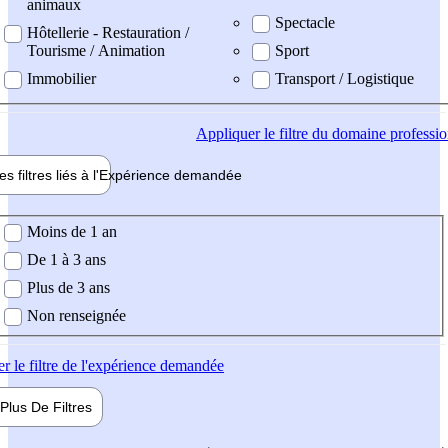
animaux
Spectacle
Hôtellerie - Restauration /
Tourisme / Animation
Sport
Immobilier
Transport / Logistique
Appliquer
le filtre du domaine professi
es filtres liés à l'
Expérience
demandée
ience demandée
Moins de 1 an
De 1 à 3 ans
Plus de 3 ans
Non renseignée
er
le filtre de l'expérience demandée
Plus De
Filtres