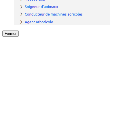
Fermer
Fermer
le détail de l'offre
/
Offre
sur
Offre précéden