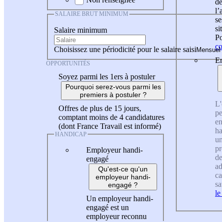
de
l
SALAIRE BRUT MINIMUM
se
si
Salaire minimum
Po
co
Choisissez une périodicité pour le salaire saisi
En
OPPORTUNITÉS
Soyez parmi les 1ers à postuler
Pourquoi serez-vous parmi les
premiers à postuler ?
L'
Offres de plus de 15 jours,
pe
comptant moins de 4 candidatures
en
(dont France Travail est informé)
ha
HANDICAP
un
pr
Employeur handi-
de
engagé
ad
Qu'est-ce qu'un
ca
employeur handi-
sa
engagé ?
le
Un employeur handi-
engagé est un
employeur reconnu