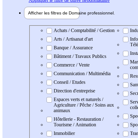
Appliquer
le filtre de durée hebdomadaire
Afficher les filtres de
Domaine pro
fessionnel
Domaine professionel
Achats / Comptabilité / Gestion
Indu
Arts / Artisanat d'art
Info
Tél
Banque / Assurance
Inst
Bâtiment / Travaux Publics
Mark
Commerce / Vente
com
Communication / Multimédia
Res
Conseil / Etudes
San
Direction d'entreprise
Secr
Espaces verts et naturels /
Serv
Agriculture / Pêche / Soins aux
coll
animaux
Spe
Hôtellerie - Restauration /
Tourisme / Animation
Spo
Immobilier
Tran