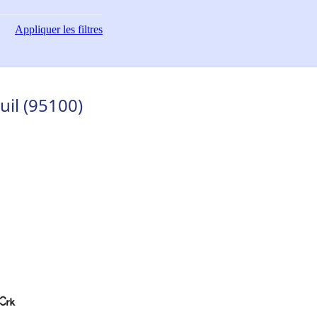
Appliquer
les filtres
uil (95100)