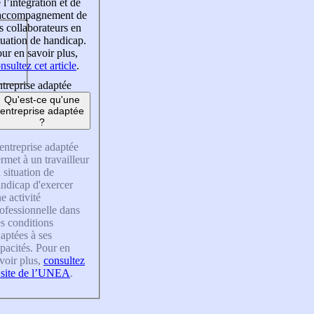
 l’intégration et de
’accompagnement de
s collaborateurs en
tuation de handicap.
ur en savoir plus,
nsultez cet article
.
treprise adaptée
Qu'est-ce qu'une
entreprise adaptée
?
entreprise adaptée
rmet à un travailleur
 situation de
ndicap d'exercer
e activité
ofessionnelle dans
s conditions
aptées à ses
pacités. Pour en
voir plus,
consultez
 site de l’UNEA
.