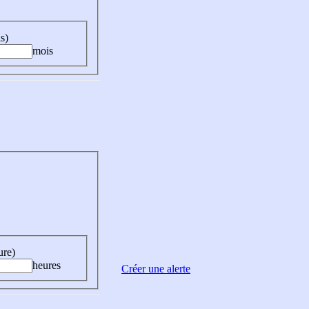
s)
mois
ure)
heures
Créer une alerte