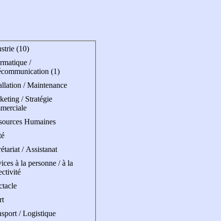
strie (10)
rmatique /
écommunication (1)
allation / Maintenance
eting / Stratégie
merciale
sources Humaines
té
étariat / Assistanat
ices à la personne / à la
ectivité
ctacle
rt
sport / Logistique