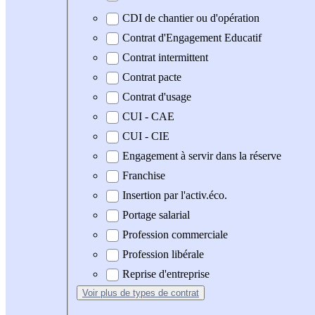
CDI de chantier ou d'opération
Contrat d'Engagement Educatif
Contrat intermittent
Contrat pacte
Contrat d'usage
CUI - CAE
CUI - CIE
Engagement à servir dans la réserve
Franchise
Insertion par l'activ.éco.
Portage salarial
Profession commerciale
Profession libérale
Reprise d'entreprise
Voir plus
de types de contrat